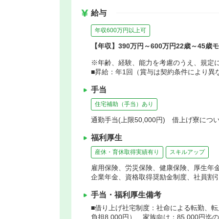
給与
年収600万円以上可
【年収】390万円～600万円22歳～45歳
※年齢、経験、能力を考慮のうえ、規定
■昇給：年1回（賞与は契約条件により異
手当
住宅補助（手当）あり
通勤手当(上限50,000円) 借上げ寮につ
福利厚生
産休・育休取得実績有り
スキルアップ
雇用保険、労災保険、健康保険、厚生年
企業年金、資格取得奨励金制度、社員割
手当・福利厚生備考
■借り上げ社宅制度：社命による転勤、転
負担8,000円）、家族向け：85,000円