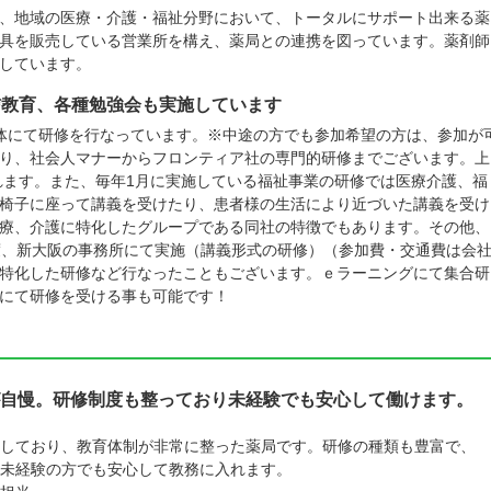
、地域の医療・介護・福祉分野において、トータルにサポート出来る薬
具を販売している営業所を構え、薬局との連携を図っています。薬剤師
しています。
信教育、各種勉強会も実施しています
体にて研修を行なっています。※中途の方でも参加希望の方は、参加が
り、社会人マナーからフロンティア社の専門的研修までございます。上
されます。また、毎年1月に実施している福祉事業の研修では医療介護、福
椅子に座って講義を受けたり、患者様の生活により近づいた講義を受け
療、介護に特化したグループである同社の特徴でもあります。その他、
度、新大阪の事務所にて実施（講義形式の研修）（参加費・交通費は会
特化した研修など行なったこともございます。ｅラーニングにて集合研
にて研修を受ける事も可能です！
自慢。研修制度も整っており未経験でも安心して働けます。
しており、教育体制が非常に整った薬局です。研修の種類も豊富で、
未経験の方でも安心して教務に入れます。