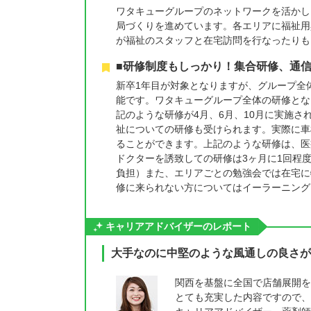
ワタキューグループのネットワークを活かし
局づくりを進めています。各エリアに福祉用
が福祉のスタッフと在宅訪問を行なったりも
■研修制度もしっかり！集合研修、通
新卒1年目が対象となりますが、グループ全
能です。ワタキューグループ全体の研修とな
記のような研修が4月、6月、10月に実施
祉についての研修も受けられます。実際に車
ることができます。上記のような研修は、医
ドクターを誘致しての研修は3ヶ月に1回程
負担）また、エリアごとの勉強会では在宅に
修に来られない方についてはイーラーニング
キャリアアドバイザーのレポート
大手なのに中堅のような風通しの良さが
関西を基盤に全国で店舗展開を
とても充実した内容ですので、