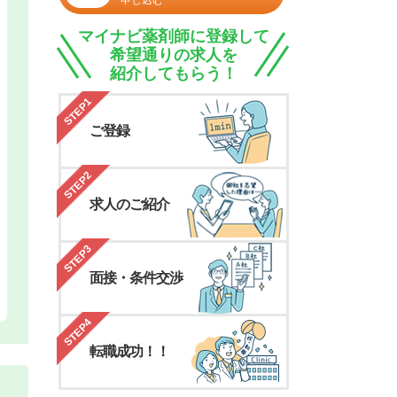
申し込む
マイナビ薬剤師に登録して
希望通りの求人を
紹介してもらう！
STEP1
ご登録
STEP2
求人のご紹介
STEP3
面接・条件交渉
STEP4
転職成功！！