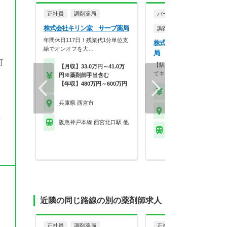
正社員
調剤薬局
パート・アルバイト
株式会社キリン堂 サーブ薬局
調剤薬局
年間休日117日！残業代1分単位支
株式会社グローリー ひの
給でオンオフを大…
局
可
【駅前3分／完全週休2日制
【月収】33.0万円～41.0万
てキレイな店舗です…
円※薬剤師手当含む
【年収】480万円～600万円
【時給】2,000円～
兵庫県 西宮市
兵庫県 西宮市
社
阪急神戸本線 西宮北口駅 他
阪急今津線 甲東園駅
近隣の同じ路線の別の薬剤師求人
正社員
調剤薬局
正社員
調剤薬局