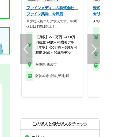
ファインメディコム株式会社
株式会社萩 萩薬局 香櫨
ファイン薬局 今津店
★9月に新規オープン★
希少な人気エリア求人です。年間
★9月に新規オープン店舗で
休日は130日以上！…
【月収】25.3万円～32.
【月収】27.6万円～43.0万
円
円程度 24歳～40歳モデル
【年収】450万円～55
【年収】400万円～650万円
程度 24歳～40歳モデル
兵庫県 西宮市
兵庫県 西宮市
阪神本線 香櫨園駅
阪神本線 今津(阪神)駅
この求人と似た求人をチェック