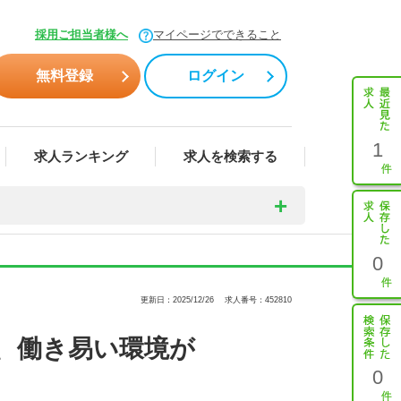
採用ご担当者様へ
マイページでできること
無料登録
ログイン
1
求人ランキング
求人を検索する
0
更新日：2025/12/26
求人番号：452810
、働き易い環境が
0