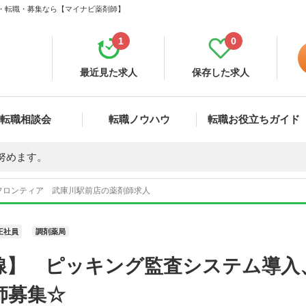
人・転職・募集なら【マイナビ薬剤師】
1
0
最近見た求人
保存した求人
転職相談会
転職ノウハウ
転職お役立ちガイド
努めます。
フロンティア 武庫川駅前店の薬剤師求人
正社員
調剤薬局
線】 ピッキング監査システム導入
師募集☆