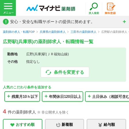
!
安心・安全な転職サポートの提供に努めます。
薬剤師の求人・転職TOP
兵庫県の薬剤師求人
三田市の薬剤師求人
広野駅の薬剤師求人
広野駅(兵庫県)の薬剤師求人・転職情報一覧
勤務地
広野(兵庫)駅(ＪＲ福知山線)
その他
指定なし
条件を変更する
人気のこだわり条件を追加する
残業月10ｈ以下
年間休日120日以上
土日休み（相談可含
4
件の薬剤師求人
※ 非公開求人を除く
おすすめ順
新着順
給与順