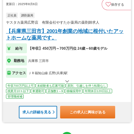
更新日：2025年8月6日
保存する
正社員
調剤薬局
ヤスタカ薬局広野店 有限会社やすたか薬局の薬剤師求人
【兵庫県三田市】2001年創業の地域に根付いたアッ
トホームな薬局です。
給与
【年収】450万円～700万円位 24歳～60歳モデル
勤務地
兵庫県 三田市
アクセス
ＪＲ福知山線 広野(兵庫)駅
年収700万円以上可
未経験者も応募可能
原則、引越しを伴う転勤なし
残業月10ｈ以下
車通勤可
店舗数1～9
積極採用中
年間休日120日以上
管理職候補
求人の詳細を見る
この求人に興味がある