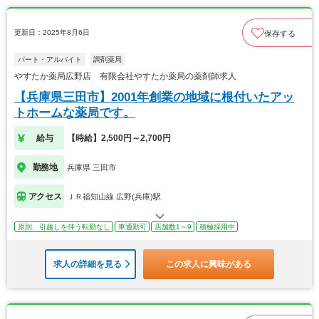
更新日：2025年8月6日
保存する
パート・アルバイト
調剤薬局
やすたか薬局広野店 有限会社やすたか薬局の薬剤師求人
【兵庫県三田市】2001年創業の地域に根付いたアッ
トホームな薬局です。
給与
【時給】2,500円～2,700円
勤務地
兵庫県 三田市
アクセス
ＪＲ福知山線 広野(兵庫)駅
原則、引越しを伴う転勤なし
車通勤可
店舗数1～9
積極採用中
求人の詳細を見る
この求人に興味がある