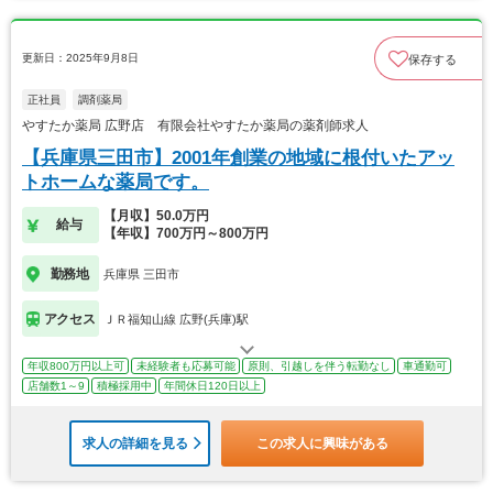
更新日：2025年9月8日
保存する
正社員
調剤薬局
やすたか薬局 広野店 有限会社やすたか薬局の薬剤師求人
【兵庫県三田市】2001年創業の地域に根付いたアッ
トホームな薬局です。
【月収】50.0万円
給与
【年収】700万円～800万円
勤務地
兵庫県 三田市
アクセス
ＪＲ福知山線 広野(兵庫)駅
年収800万円以上可
未経験者も応募可能
原則、引越しを伴う転勤なし
車通勤可
店舗数1～9
積極採用中
年間休日120日以上
求人の詳細を見る
この求人に興味がある