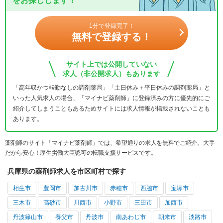
をお探しします！
1分で登録完了！
無料で登録する！
サイト上では公開していない
求人（非公開求人）もあります
「高年収かつ転勤なしの調剤薬局」「土日休み＋平日休みの調剤薬局」と
いった人気求人の場合、「マイナビ薬剤師」に登録済みの方に優先的にご
紹介してしまうこともあるためサイトには求人情報が掲載されないことも
あります。
薬剤師のサイト「マイナビ薬剤師」では、希望通りの求人を無料でご紹介。大手
だから安心！厚生労働大臣認可の転職支援サービスです。
兵庫県の薬剤師求人を市区町村で探す
相生市
豊岡市
加古川市
赤穂市
西脇市
宝塚市
三木市
高砂市
川西市
小野市
三田市
加西市
丹波篠山市
養父市
丹波市
南あわじ市
朝来市
淡路市