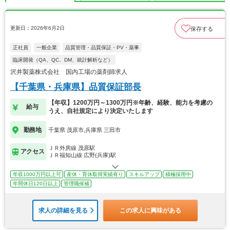
更新日：2026年6月2日
保存する
正社員
一般企業
品質管理・品質保証・PV・薬事
臨床開発（QA、QC、DM、統計解析など）
沢井製薬株式会社 国内工場の薬剤師求人
【千葉県・兵庫県】品質保証部長
【年収】1200万円～1300万円※年齢、経験、能力を考慮の
給与
うえ、自社規定により決定いたします
勤務地
千葉県 茂原市,兵庫県 三田市
ＪＲ外房線 茂原駅
アクセス
ＪＲ福知山線 広野(兵庫)駅
年収1000万円以上可
産休・育休取得実績有り
スキルアップ
積極採用中
年間休日120日以上
管理職候補
求人の詳細を見る
この求人に興味がある