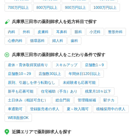
700万円以上
800万円以上
900万円以上
1000万円以上
兵庫県三田市の薬剤師求人を処方科目で探す
内科
外科
皮膚科
耳鼻科
眼科
小児科
整形外科
心療内科
循環器科
婦人科
歯科
兵庫県三田市の薬剤師求人をこだわり条件で探す
産休・育休取得実績有り
スキルアップ
店舗数1～9
店舗数10～29
店舗数30以上
年間休日120日以上
原則、引越しを伴う転勤なし
未経験者も応募可能
新卒も応募可能
住宅補助（手当）あり
残業月10ｈ以下
土日休み（相談可含む）
総合門前
管理職候補
駅チカ
車通勤可
登録販売者の求人
夏～秋入職可
積極採用中の求人
WEB面接OK
近隣エリアで薬剤師求人を探す