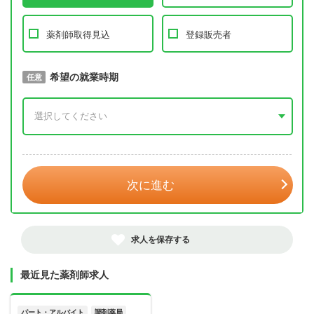
薬剤師取得見込
登録販売者
取得予定年
希望の就業時期
必須
任意
年 3月
次に進む
求人を保存する
最近見た薬剤師求人
パート・アルバイト
調剤薬局