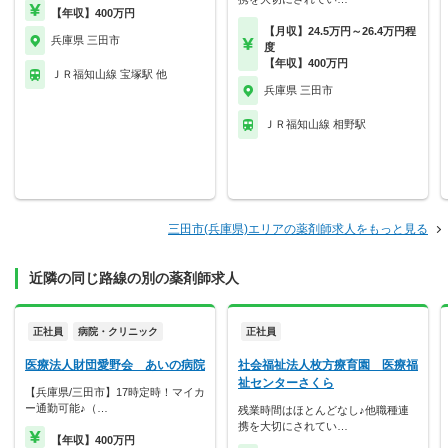
【年収】400万円
【月収】24.5万円～26.4万円程
兵庫県 三田市
度
【年収】400万円
ＪＲ福知山線 宝塚駅 他
兵庫県 三田市
ＪＲ福知山線 相野駅
三田市(兵庫県)エリアの薬剤師求人をもっと見る
近隣の同じ路線の別の薬剤師求人
正社員
病院・クリニック
正社員
医療法人財団愛野会 あいの病院
社会福祉法人枚方療育園 医療福
祉センターさくら
【兵庫県/三田市】17時定時！マイカ
ー通勤可能♪（…
残業時間はほとんどなし♪他職種連
携を大切にされてい…
【年収】400万円