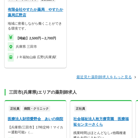
有限会社やすたか薬局 やすたか
薬局広野店
地域に密着しながら働くことができ
る環境です。
【時給】2,500円～2,700円
兵庫県 三田市
ＪＲ福知山線 広野(兵庫)駅
最近見た薬剤師求人をもっと見る
三田市(兵庫県)エリアの薬剤師求人
正社員
病院・クリニック
正社員
医療法人財団愛野会 あいの病院
社会福祉法人枚方療育園 医療福
祉センターさくら
【兵庫県/三田市】17時定時！マイカ
ー通勤可能♪（…
残業時間はほとんどなし♪他職種連
携を大切にされてい…