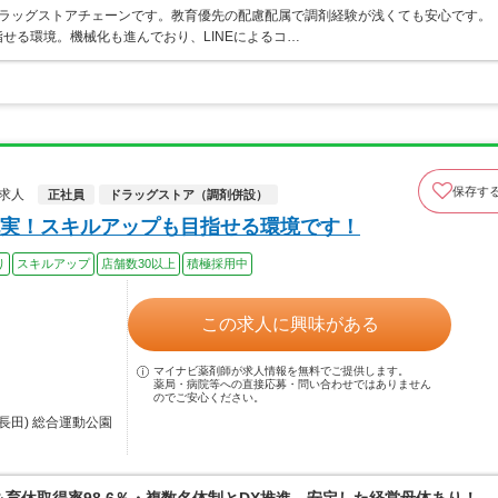
うドラッグストアチェーンです。教育優先の配慮配属で調剤経験が浅くても安心です。
せる環境。機械化も進んでおり、LINEによるコ…
保存す
師求人
正社員
ドラッグストア（調剤併設）
実！スキルアップも目指せる環境です！
り
スキルアップ
店舗数30以上
積極採用中
この求人に興味がある
マイナビ薬剤師が求人情報を無料でご提供します。
薬局・病院等への直接応募・問い合わせではありません
のでご安心ください。
長田) 総合運動公園