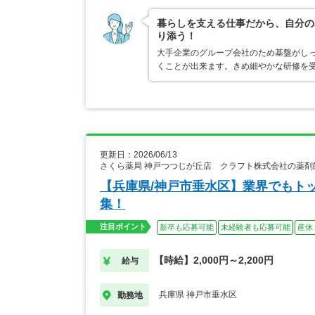
暮らしを支える仕事だから、自分の
り添う！
大手企業のグループ会社のため基盤がし
くことが出来ます。きめ細やかな研修を
更新日：2026/06/13
さくら薬局 神戸つつじが丘店 クラフト株式会社の薬剤
【兵庫県/神戸市垂水区】業界でもト
集！
注目ポイント
新卒も応募可能
未経験者も応募可能
産休
【時給】2,000円～2,200円
給与
兵庫県 神戸市垂水区
勤務地