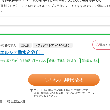
＆育休取得率98.6％・複数名体制とDX推進、安定した経営母体あり！
研修制度も充実しているのでスキルアップを目指す方にもおすすめです。ご興味をお
い。
保存す
販売者の求人
正社員
ドラッグストア（OTCのみ）
エルシア垂水名谷店）
験者も応募可能
住宅補助（手当）あり
産休・育休取得実績有り
店舗数30以上
この求人に興味がある
マイナビ薬剤師が求人情報を無料でご提供します。
薬局・病院等への直接応募・問い合わせではありません
のでご安心ください。
長田) 総合運動公園