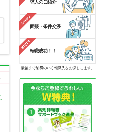
求人のご紹介
STEP3
面接・条件交渉
STEP4
転職成功！！
最後まで納得のいく転職先をお探しします。
る
可