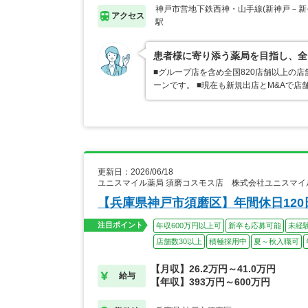
神戸市営地下鉄西神・山手線(新神戸－新
アクセス
駅
患者様に寄り添う薬局を目指し、全
■グループ店を含め全国820店舗以上の
ーンです。 ■現在も新規出店とM&Aで
更新日：2026/06/18
ユニスマイル薬局 須磨コスモス店 株式会社ユニスマイ
【兵庫県神戸市須磨区】年間休日12
注目ポイント
年収600万円以上可
新卒も応募可能
未経
店舗数30以上
積極採用中
夏～秋入職可
【月収】26.2万円～41.0万円
給与
【年収】393万円～600万円