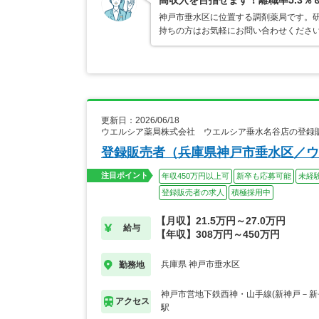
高収入を目指せます！離職率5.3％
神戸市垂水区に位置する調剤薬局です。
持ちの方はお気軽にお問い合わせくださ
更新日：2026/06/18
ウエルシア薬局株式会社 ウエルシア垂水名谷店の登録
登録販売者（兵庫県神戸市垂水区／ウ
注目ポイント
年収450万円以上可
新卒も応募可能
未経
登録販売者の求人
積極採用中
【月収】21.5万円～27.0万円
給与
【年収】308万円～450万円
兵庫県 神戸市垂水区
勤務地
神戸市営地下鉄西神・山手線(新神戸－新
アクセス
駅