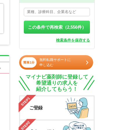
この条件で再検索（
2,556
件）
検索条件を保存する
無料転職サポートに
簡単1分
申し込む
る
マイナビ薬剤師に登録して
希望通りの求人を
紹介してもらう！
STEP1
ご登録
STEP2