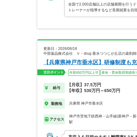
全国で2,000店舗以上の店舗展開を行
トレーナーが指導するなど長期就業を目指
更新日：2026/06/18
中部薬品株式会社 Ｖ・drug 垂水つつじが丘店の薬剤
【兵庫県神戸市垂水区】研修制度も充
注目ポイント
年収650万円以上可
産休・育休取得実績有
【月収】37.5万円
給与
【年収】530万円～650万円
兵庫県 神戸市垂水区
勤務地
神戸市営地下鉄西神・山手線(新神戸－新
アクセス
駅