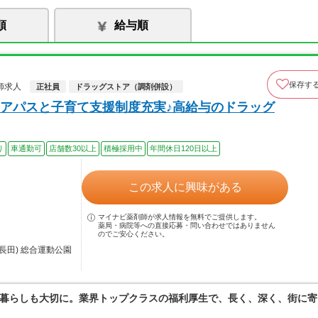
順
給与順
保存す
師求人
正社員
ドラッグストア（調剤併設）
アパスと子育て支援制度充実♪高給与のドラッグ
り
車通勤可
店舗数30以上
積極採用中
年間休日120日以上
この求人に興味がある
マイナビ薬剤師が求人情報を無料でご提供します。
薬局・病院等への直接応募・問い合わせではありません
のでご安心ください。
長田) 総合運動公園
暮らしも大切に。業界トップクラスの福利厚生で、長く、深く、街に寄