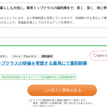
暮らしも大切に。業界トップクラスの福利厚生で、長く、深く、街に寄
っかりとしています。また研修制度も充実していますので、未経験の方も安心して働
受けることで、登録販売者としてのスキルアップを実現で…
保存す
師求人
パート・アルバイト
調剤薬局
ップクラスの研修を実践する薬局にて薬剤師募
・育休取得実績有り
スキルアップ
店舗数30以上
積極採用中
この求人に興味がある
マイナビ薬剤師が求人情報を無料でご提供します。
薬局・病院等への直接応募・問い合わせではありません
のでご安心ください。