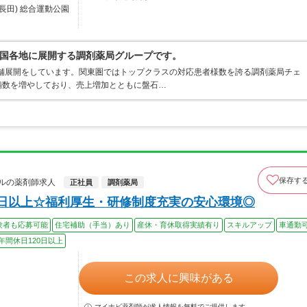
長田) 総合運動公園
国各地に展開する調剤薬局グループです。
店舗展開をしています。関東圏ではトップクラスの対応患者様数を誇る調剤薬局チェ
店舗数を増やしており、売上増加とともに盤石…
保存す
ルの薬剤師求人
正社員
調剤薬局
0日以上☆福利厚生・研修制度充実の安心環境◎
験者も応募可能
住宅補助（手当）あり
産休・育休取得実績有り
スキルアップ
車通勤
年間休日120日以上
この求人に興味がある
マイナビ薬剤師が求人情報を無料でご提供します。