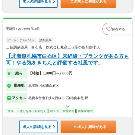
求人の詳細を見る
この求人に興味がある
更新日：2026年6月18日
保存する
パート・アルバイト
調剤薬局
三信調剤薬局 白石店 株式会社丸髙三信堂の薬剤師求人
【北海道札幌市白石区】未経験・ブランクがある方も
可！やる気をきちんと評価する社風です。
給与
【時給】1,800円～2,000円
勤務地
北海道 札幌市白石区
アクセス
札幌市営地下鉄東西線 白石(札幌市営)駅
原則、引越しを伴う転勤なし
駅チカ
車通勤可
積極採用中
求人の詳細を見る
この求人に興味がある