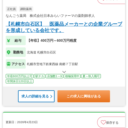
正社員
調剤薬局
なんごう薬局 株式会社日本みらいファーマの薬剤師求人
【札幌市白石区】 医薬品メーカーとの企業グループ
を形成している会社です。
給与
【年収】400万円～600万円程度
勤務地
北海道 札幌市白石区
アクセス
札幌市営地下鉄東西線 南郷７丁目駅
年収600万円以上可
駅チカ
店舗数1～9
積極採用中
夏～秋入職可
年間休日120日以上
求人の詳細を見る
この求人に興味がある
更新日：2026年4月23日
保存する