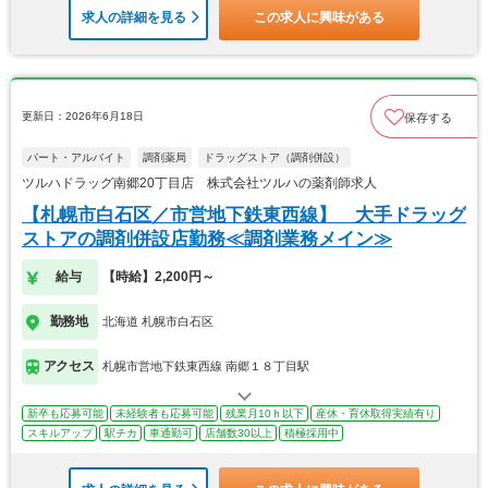
求人の詳細を見る
この求人に興味がある
更新日：2026年6月18日
保存する
パート・アルバイト
調剤薬局
ドラッグストア（調剤併設）
ツルハドラッグ南郷20丁目店 株式会社ツルハの薬剤師求人
【札幌市白石区／市営地下鉄東西線】 大手ドラッグ
ストアの調剤併設店勤務≪調剤業務メイン≫
給与
【時給】2,200円～
勤務地
北海道 札幌市白石区
アクセス
札幌市営地下鉄東西線 南郷１８丁目駅
新卒も応募可能
未経験者も応募可能
残業月10ｈ以下
産休・育休取得実績有り
スキルアップ
駅チカ
車通勤可
店舗数30以上
積極採用中