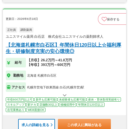
更新日：2026年6月18日
保存する
正社員
調剤薬局
ユニスマイル薬局 白石店 株式会社ユニスマイルの薬剤師求人
【北海道札幌市白石区】年間休日120日以上☆福利厚
生・研修制度充実の安心環境◎
【月収】26.2万円～41.0万円
給与
【年収】393万円～600万円
勤務地
北海道 札幌市白石区
アクセス
札幌市営地下鉄東西線 白石(札幌市営)駅
年収600万円以上可
新卒も応募可能
未経験者も応募可能
産休・育休取得実績有り
スキルアップ
駅チカ
店舗数30以上
積極採用中
年間休日120日以上
在宅業務あり
WEB面接OK
求人の詳細を見る
この求人に興味がある