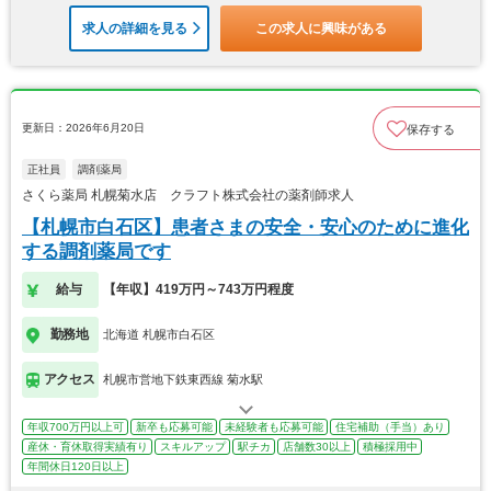
求人の詳細を見る
この求人に興味がある
更新日：2026年6月20日
保存する
正社員
調剤薬局
さくら薬局 札幌菊水店 クラフト株式会社の薬剤師求人
【札幌市白石区】患者さまの安全・安心のために進化
する調剤薬局です
給与
【年収】419万円～743万円程度
勤務地
北海道 札幌市白石区
アクセス
札幌市営地下鉄東西線 菊水駅
年収700万円以上可
新卒も応募可能
未経験者も応募可能
住宅補助（手当）あり
産休・育休取得実績有り
スキルアップ
駅チカ
店舗数30以上
積極採用中
年間休日120日以上