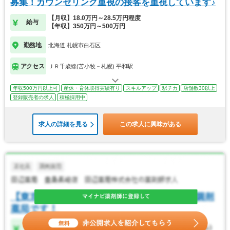
募集！カウンセリング重視の接客を重視しています♪
【月収】18.0万円～28.5万円程度
給与
【年収】350万円～500万円
勤務地
北海道 札幌市白石区
アクセス
ＪＲ千歳線(苫小牧－札幌) 平和駅
年収500万円以上可
産休・育休取得実績有り
スキルアップ
駅チカ
店舗数30以上
登録販売者の求人
積極採用中
求人の詳細を見る
この求人に興味がある