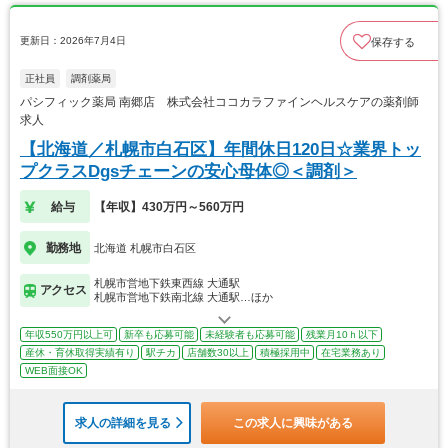
更新日：2026年7月4日
保存する
正社員
調剤薬局
パシフィック薬局 南郷店 株式会社ココカラファインヘルスケアの薬剤師
求人
【北海道／札幌市白石区】年間休日120日☆業界トッ
プクラスDgsチェーンの安心母体◎＜調剤＞
給与
【年収】430万円～560万円
勤務地
北海道 札幌市白石区
札幌市営地下鉄東西線 大通駅
アクセス
札幌市営地下鉄南北線 大通駅…ほか
年収550万円以上可
新卒も応募可能
未経験者も応募可能
残業月10ｈ以下
産休・育休取得実績有り
駅チカ
店舗数30以上
積極採用中
在宅業務あり
WEB面接OK
求人の詳細を見る
この求人に興味がある