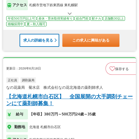
アクセス
札幌市営地下鉄東西線 東札幌駅
年収500万円以上可
産休・育休取得実績有り
総合門前
駅チカ
店舗数30以上
積極採用中
夏～秋入職可
求人の詳細を見る
この求人に興味がある
更新日：2026年6月18日
保存する
正社員
調剤薬局
なの花薬局 菊水店 株式会社なの花北海道の薬剤師求人
【北海道札幌市白石区】 全国展開の大手調剤チェー
ンにて薬剤師募集！
給与
【年収】380万円～500万円24歳～35歳
勤務地
北海道 札幌市白石区