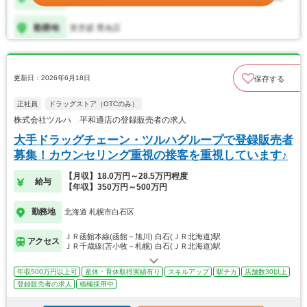
更新日：2026年6月18日
保存する
正社員
ドラッグストア（OTCのみ）
株式会社ツルハ 平和通店の登録販売者の求人
大手ドラッグチェーン・ツルハグループで登録販売者
募集！カウンセリング重視の接客を重視しています♪
【月収】18.0万円～28.5万円程度
給与
【年収】350万円～500万円
勤務地
北海道 札幌市白石区
ＪＲ函館本線(函館－旭川) 白石(ＪＲ北海道)駅
アクセス
ＪＲ千歳線(苫小牧－札幌) 白石(ＪＲ北海道)駅
年収500万円以上可
産休・育休取得実績有り
スキルアップ
駅チカ
店舗数30以上
登録販売者の求人
積極採用中