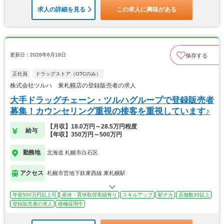
求人の詳細を見る
この求人に興味がある
更新日：2026年6月18日
保存する
正社員
ドラッグストア（OTCのみ）
株式会社ツルハ 東札幌店の登録販売者の求人
大手ドラッグチェーン・ツルハグループで登録販売者
募集！カウンセリング重視の接客を重視しています♪
【月収】18.0万円～28.5万円程度
給与
【年収】350万円～500万円
勤務地
北海道 札幌市白石区
アクセス
札幌市営地下鉄東西線 東札幌駅
年収500万円以上可
産休・育休取得実績有り
スキルアップ
駅チカ
店舗数30以上
登録販売者の求人
積極採用中