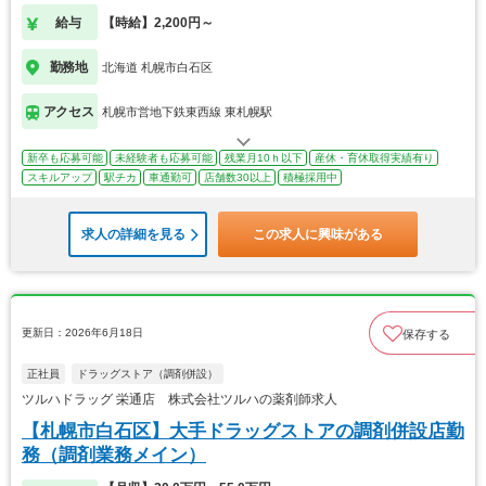
給与
【時給】2,200円～
勤務地
北海道 札幌市白石区
アクセス
札幌市営地下鉄東西線 東札幌駅
新卒も応募可能
未経験者も応募可能
残業月10ｈ以下
産休・育休取得実績有り
スキルアップ
駅チカ
車通勤可
店舗数30以上
積極採用中
求人の詳細を見る
この求人に興味がある
更新日：2026年6月18日
保存する
正社員
ドラッグストア（調剤併設）
ツルハドラッグ 栄通店 株式会社ツルハの薬剤師求人
【札幌市白石区】大手ドラッグストアの調剤併設店勤
務（調剤業務メイン）