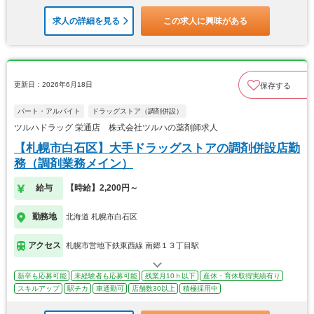
求人の詳細を見る
この求人に興味がある
更新日：2026年6月18日
保存する
パート・アルバイト
ドラッグストア（調剤併設）
ツルハドラッグ 栄通店 株式会社ツルハの薬剤師求人
【札幌市白石区】大手ドラッグストアの調剤併設店勤
務（調剤業務メイン）
給与
【時給】2,200円～
勤務地
北海道 札幌市白石区
アクセス
札幌市営地下鉄東西線 南郷１３丁目駅
新卒も応募可能
未経験者も応募可能
残業月10ｈ以下
産休・育休取得実績有り
スキルアップ
駅チカ
車通勤可
店舗数30以上
積極採用中