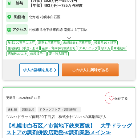
【月収】30.0万円～55.0万円
給与
【年収】463万円～785万円程度
勤務地
北海道 札幌市白石区
アクセス
札幌市営地下鉄東西線 南郷１３丁目駅
年収700万円以上可
新卒も応募可能
未経験者も応募可能
残業月10ｈ以下
住宅補助（手当）あり
産休・育休取得実績有り
スキルアップ
駅チカ
車通勤可
店舗数30以上
積極採用中
夏～秋入職可
求人の詳細を見る
この求人に興味がある
更新日：2026年6月18日
保存する
正社員
調剤薬局
ドラッグストア（調剤併設）
ツルハドラッグ南郷20丁目店 株式会社ツルハの薬剤師求人
【札幌市白石区／市営地下鉄東西線】 大手ドラッグ
ストアの調剤併設店勤務≪調剤業務メイン≫