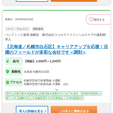
更新日：2026年6月18日
保存する
パート・アルバイト
調剤薬局
パシフィック薬局 南郷店 株式会社ココカラファインヘルスケアの薬剤師
求人
【北海道／札幌市白石区】キャリアアップを応援！活
躍のフィールドが多彩な会社です＜調剤＞
給与
【時給】2,000円～2,200円
勤務地
北海道 札幌市白石区
札幌市営地下鉄東西線 大通駅
アクセス
札幌市営地下鉄南北線 大通駅…ほか
新卒も応募可能
未経験者も応募可能
残業月10ｈ以下
産休・育休取得実績有り
駅チカ
店舗数30以上
積極採用中
在宅業務あり
WEB面接OK
求人の詳細を見る
この求人に興味がある