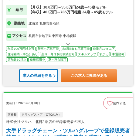
【月収】30.0万円～55.0万円24歳～45歳モデル
給与
【年収】463万円～785万円程度 24歳～45歳モデル
勤務地
北海道 札幌市白石区
アクセス
札幌市営地下鉄東西線 東札幌駅
年収700万円以上可
新卒も応募可能
未経験者も応募可能
残業月10ｈ以下
住宅補助（手当）あり
産休・育休取得実績有り
スキルアップ
駅チカ
車通勤可
店舗数30以上
積極採用中
夏～秋入職可
求人の詳細を見る
この求人に興味がある
更新日：2026年6月18日
保存する
正社員
ドラッグストア（OTCのみ）
株式会社ツルハ 北郷4条店の登録販売者の求人
大手ドラッグチェーン・ツルハグループで登録販売者