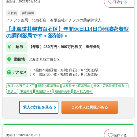
更新日：2026年5月26日
保存する
正社員
調剤薬局
イチフジ薬局 北白石店 有限会社イチフジの薬剤師求人
【北海道札幌市白石区】年間休日114日◎地域密着型
の調剤薬局です＜薬剤師＞
給与
【年収】480万円～900万円程度 ※年俸制
勤務地
北海道 札幌市白石区
ＪＲ函館本線(函館－旭川) 白石(ＪＲ北海道)駅
アクセス
ＪＲ千歳線(苫小牧－札幌) 白石(ＪＲ北海道)駅
年収900万円以上可
新卒も応募可能
未経験者も応募可能
産休・育休取得実績有り
駅チカ
車通勤可
店舗数1～9
積極採用中
夏～秋入職可
求人の詳細を見る
この求人に興味がある
更新日：2026年5月26日
保存する