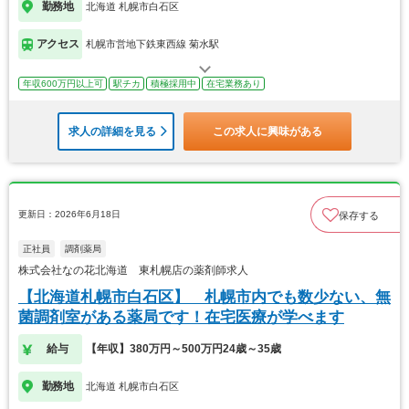
勤務地
北海道 札幌市白石区
アクセス
札幌市営地下鉄東西線 菊水駅
年収600万円以上可
駅チカ
積極採用中
在宅業務あり
求人の詳細を見る
この求人に興味がある
更新日：2026年6月18日
保存する
正社員
調剤薬局
株式会社なの花北海道 東札幌店の薬剤師求人
【北海道札幌市白石区】 札幌市内でも数少ない、無
菌調剤室がある薬局です！在宅医療が学べます
給与
【年収】380万円～500万円24歳～35歳
勤務地
北海道 札幌市白石区