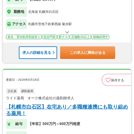
勤務地
北海道 札幌市白石区
アクセス
札幌市営地下鉄東西線 菊水駅
産休・育休取得実績有り
総合門前
駅チカ
店舗数30以上
積極採用中
求人の詳細を見る
この求人に興味がある
更新日：2026年6月18日
保存する
正社員
調剤薬局
ライド薬局 オーク株式会社の薬剤師求人
【札幌市白石区】在宅あり／多職種連携にも取り組め
る薬局！
給与
【年収】500万円～600万円程度