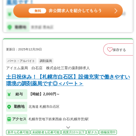
更新日：2025年12月29日
保存する
パート・アルバイト
調剤薬局
アイエム薬局 白石店 株式会社三育の薬剤師求人
土日祝休み！【札幌市白石区】設備充実で働きやすい
環境の調剤薬局です◎＜パート＞
給与
【時給】2,000円～
勤務地
北海道 札幌市白石区
アクセス
札幌市営地下鉄東西線 白石(札幌市営)駅
新卒も応募可能
未経験者も応募可能
残業月10ｈ以下
駅チカ
積極採用中