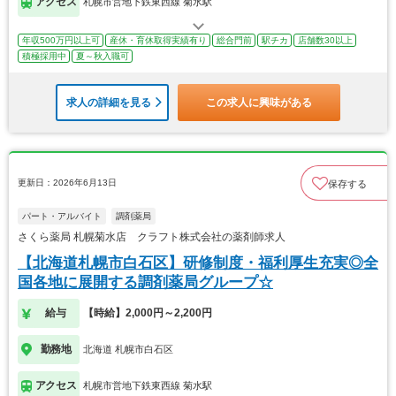
アクセス
札幌市営地下鉄東西線 菊水駅
年収500万円以上可
産休・育休取得実績有り
総合門前
駅チカ
店舗数30以上
積極採用中
夏～秋入職可
求人の詳細を見る
この求人に興味がある
更新日：2026年6月13日
保存する
パート・アルバイト
調剤薬局
さくら薬局 札幌菊水店 クラフト株式会社の薬剤師求人
【北海道札幌市白石区】研修制度・福利厚生充実◎全
国各地に展開する調剤薬局グループ☆
給与
【時給】2,000円～2,200円
勤務地
北海道 札幌市白石区
アクセス
札幌市営地下鉄東西線 菊水駅