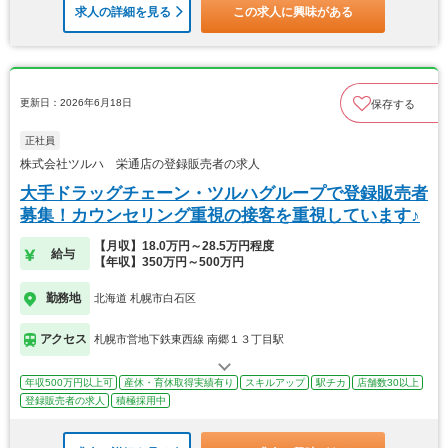
求人の詳細を見る
この求人に興味がある
更新日：2026年6月18日
保存する
正社員
株式会社ツルハ 栄通店の登録販売者の求人
大手ドラッグチェーン・ツルハグループで登録販売者
募集！カウンセリング重視の接客を重視しています♪
【月収】18.0万円～28.5万円程度
給与
【年収】350万円～500万円
勤務地
北海道 札幌市白石区
アクセス
札幌市営地下鉄東西線 南郷１３丁目駅
年収500万円以上可
産休・育休取得実績有り
スキルアップ
駅チカ
店舗数30以上
登録販売者の求人
積極採用中