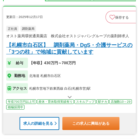
更新日：2025年12月17日
保存する
正社員
調剤薬局
オスト薬局環状通美園店 株式会社オストジャパングループの薬剤師求人
【札幌市白石区】 調剤薬局・DgS・介護サービスの
「3つの柱」で地域に貢献しています
給与
【年収】430万円～700万円
勤務地
北海道 札幌市白石区
アクセス
札幌市営地下鉄東西線 白石(札幌市営)駅
年収700万円以上可
産休・育休取得実績有り
スキルアップ
駅チカ
店舗数10～29
積極採用中
求人の詳細を見る
この求人に興味がある