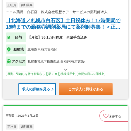
正社員
調剤薬局
ニコル薬局 白石店 株式会社理想ケア・サービスの薬剤師求人
【北海道／札幌市白石区】土日祝休み！17時閉局で
18時までの勤務◎調剤薬局にて薬剤師募集！＜正社
員＞
給与
【月収】36.1万円程度 ※諸手当込み
勤務地
北海道 札幌市白石区
アクセス
札幌市営地下鉄東西線 白石(札幌市営)駅
原則、引越しを伴う転勤なし
駅チカ
積極採用中
年間休日120日以上
求人の詳細を見る
この求人に興味がある
更新日：2026年3月18日
保存する
正社員
調剤薬局