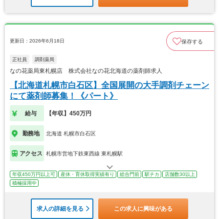
更新日：2026年6月18日
保存する
正社員
調剤薬局
なの花薬局東札幌店 株式会社なの花北海道の薬剤師求人
【北海道札幌市白石区】全国展開の大手調剤チェーン
にて薬剤師募集！《パート》
給与
【年収】450万円
勤務地
北海道 札幌市白石区
アクセス
札幌市営地下鉄東西線 東札幌駅
年収450万円以上可
産休・育休取得実績有り
総合門前
駅チカ
店舗数30以上
積極採用中
求人の詳細を見る
この求人に興味がある