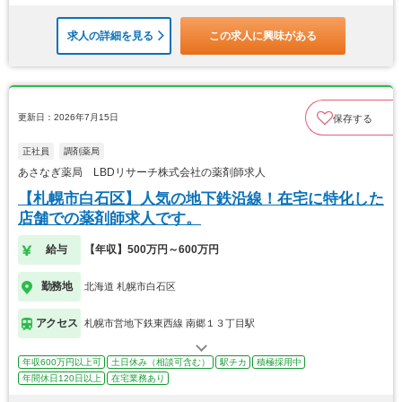
求人の詳細を見る
この求人に興味がある
更新日：2026年7月15日
保存する
正社員
調剤薬局
あさなぎ薬局 LBDリサーチ株式会社の薬剤師求人
【札幌市白石区】人気の地下鉄沿線！在宅に特化した
店舗での薬剤師求人です。
給与
【年収】500万円～600万円
勤務地
北海道 札幌市白石区
アクセス
札幌市営地下鉄東西線 南郷１３丁目駅
年収600万円以上可
土日休み（相談可含む）
駅チカ
積極採用中
年間休日120日以上
在宅業務あり