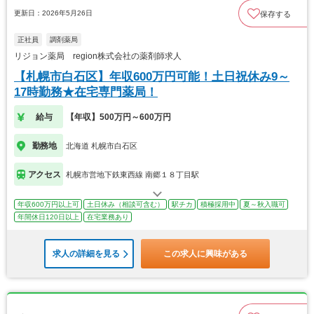
更新日：2026年5月26日
保存する
正社員
調剤薬局
リジョン薬局 region株式会社の薬剤師求人
【札幌市白石区】年収600万円可能！土日祝休み9～
17時勤務★在宅専門薬局！
給与
【年収】500万円～600万円
勤務地
北海道 札幌市白石区
アクセス
札幌市営地下鉄東西線 南郷１８丁目駅
年収600万円以上可
土日休み（相談可含む）
駅チカ
積極採用中
夏～秋入職可
年間休日120日以上
在宅業務あり
求人の詳細を見る
この求人に興味がある