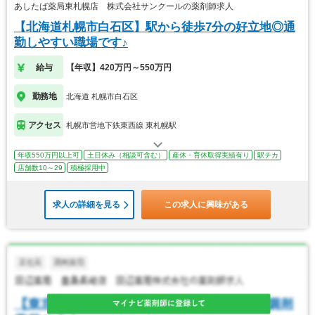
あしたば薬局東札幌店 株式会社サンクールの薬剤師求人
【北海道札幌市白石区】駅から徒歩7分の好立地◎通
勤しやすい職場です♪
給与
【年収】420万円～550万円
勤務地
北海道 札幌市白石区
アクセス
札幌市営地下鉄東西線 東札幌駅
年収550万円以上可
土日休み（相談可含む）
産休・育休取得実績有り
駅チカ
店舗数10～29
積極採用中
求人の詳細を見る
この求人に興味がある