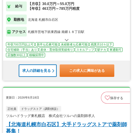
【月収】30.0万円～55.0万円
給与
【年収】463万円～785万円程度
勤務地
北海道 札幌市白石区
アクセス
札幌市営地下鉄東西線 南郷１８丁目駅
年収700万円以上可
新卒も応募可能
未経験者も応募可能
残業月10ｈ以下
住宅補助（手当）あり
産休・育休取得実績有り
スキルアップ
駅チカ
車通勤可
店舗数30以上
積極採用中
求人の詳細を見る
この求人に興味がある
更新日：2026年6月18日
保存する
正社員
ドラッグストア（調剤併設）
ツルハドラッグ東札幌店 株式会社ツルハの薬剤師求人
【北海道札幌市白石区】大手ドラッグストアで薬剤師
募集！