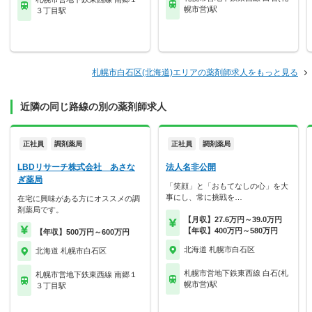
幌市営)駅
３丁目駅
札幌市白石区(北海道)エリアの薬剤師求人をもっと見る
近隣の同じ路線の別の薬剤師求人
正社員
調剤薬局
正社員
調剤薬局
LBDリサーチ株式会社 あさな
法人名非公開
ぎ薬局
「笑顔」と「おもてなしの心」を大
事にし、常に挑戦を…
在宅に興味がある方にオススメの調
剤薬局です。
【月収】27.6万円～39.0万円
【年収】400万円～580万円
【年収】500万円～600万円
北海道 札幌市白石区
北海道 札幌市白石区
札幌市営地下鉄東西線 白石(札
札幌市営地下鉄東西線 南郷１
幌市営)駅
３丁目駅