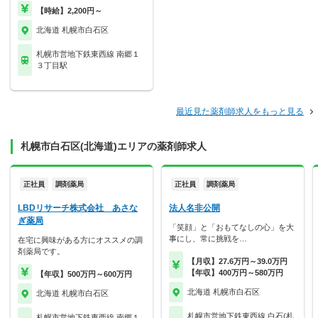
【時給】2,200円～
北海道 札幌市白石区
札幌市営地下鉄東西線 南郷１
３丁目駅
最近見た薬剤師求人をもっと見る
札幌市白石区(北海道)エリアの薬剤師求人
正社員
調剤薬局
正社員
調剤薬局
LBDリサーチ株式会社 あさな
法人名非公開
ぎ薬局
「笑顔」と「おもてなしの心」を大
事にし、常に挑戦を…
在宅に興味がある方にオススメの調
剤薬局です。
【月収】27.6万円～39.0万円
【年収】400万円～580万円
【年収】500万円～600万円
北海道 札幌市白石区
北海道 札幌市白石区
札幌市営地下鉄東西線 白石(札
札幌市営地下鉄東西線 南郷１