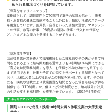
められる環境づくりを目指しています。
【豊富なキャリアステップ】
薬剤師として、調剤部門とOTC部門で薬学の知識を活かし、患者
様・お客様の健康に貢献すること以外にも、幅広い活躍のステージ
を用意しています。薬局長・店長といった店舗の運営、マネジメン
トの仕事、教育の仕事、PB商品の開発の仕事・仕入れの仕事な
ど、さまざまな能力を発揮することができます。
【福利厚生充実】
出産後育児休業を終えて職場復帰した女性社員やその夫が子育て時
間をとれるように短時間勤務を通常よりも2時間短い6時間にできる
『育児短時間勤務制度』を導入。お子様が小学校3年生を終了する
まで適用できる、仕事と子育ての両立をサポートする制度となって
おり、現在150名以上の社員がこの制度を利用しています。その他
にも、病気や怪我により就業困難な期間となった場合も給与所得を
補償する『LTD制度』や、借り上げ社宅制度など、給与以外に社員
の生活を支える福利厚生を充実させています。（2024年5月時点）
キャリアアドバイザーのレポート
調剤＋OTCで成長！残業10時間未満＆休暇充実の大手安定