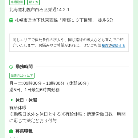
車通勤可
駅チカ
北海道札幌市白石区栄通14-2-1
札幌市営地下鉄東西線「南郷１３丁目駅」 徒歩6分
同じエリアで似た条件の求人や、同じ路線の求人なども喜んでご紹
介いたします。お悩みやご希望があれば、ぜひご相談ください。
無料で相談する
勤務時間
残業月10ｈ以下
月～土:09時30分～18時30分（休憩60分）
週5日、1日最短6時間勤務
休日・休暇
有給休暇
※勤務日以外を休日とする※有給休暇：所定労働日数・時間
に応じて法定どおり付与
募集職種