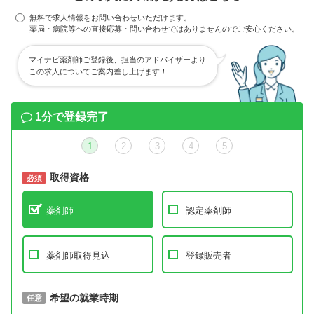
無料で求人情報をお問い合わせいただけます。
薬局・病院等への直接応募・問い合わせではありませんのでご安心ください。
マイナビ薬剤師ご登録後、担当のアドバイザーより
この求人についてご案内差し上げます！
1分で登録完了
1
2
3
4
5
取得資格
必須
必須
薬剤師
認定薬剤師
薬剤師取得見込
登録販売者
取得予定年
希望の就業時期
必須
任意