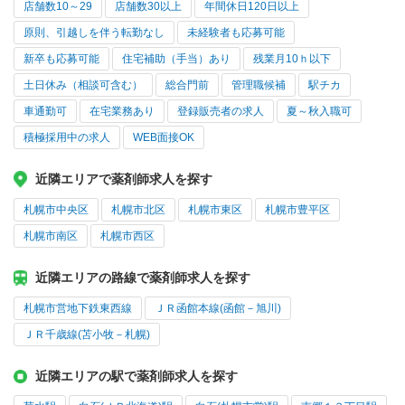
店舗数10～29
店舗数30以上
年間休日120日以上
原則、引越しを伴う転勤なし
未経験者も応募可能
新卒も応募可能
住宅補助（手当）あり
残業月10ｈ以下
土日休み（相談可含む）
総合門前
管理職候補
駅チカ
車通勤可
在宅業務あり
登録販売者の求人
夏～秋入職可
積極採用中の求人
WEB面接OK
近隣エリアで薬剤師求人を探す
札幌市中央区
札幌市北区
札幌市東区
札幌市豊平区
札幌市南区
札幌市西区
近隣エリアの路線で薬剤師求人を探す
札幌市営地下鉄東西線
ＪＲ函館本線(函館－旭川)
ＪＲ千歳線(苫小牧－札幌)
近隣エリアの駅で薬剤師求人を探す