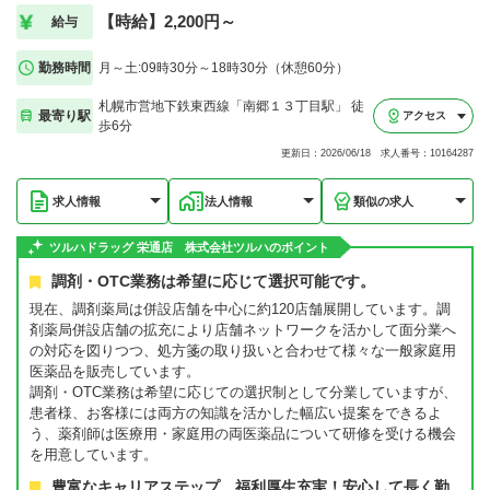
【時給】2,200円～
給与
勤務時間
月～土:09時30分～18時30分（休憩60分）
札幌市営地下鉄東西線「南郷１３丁目駅」 徒
最寄り駅
アクセス
歩6分
更新日：2026/06/18 求人番号：10164287
求人情報
法人情報
類似の求人
ツルハドラッグ 栄通店 株式会社ツルハのポイント
調剤・OTC業務は希望に応じて選択可能です。
現在、調剤薬局は併設店舗を中心に約120店舗展開しています。調
剤薬局併設店舗の拡充により店舗ネットワークを活かして面分業へ
の対応を図りつつ、処方箋の取り扱いと合わせて様々な一般家庭用
医薬品を販売しています。
調剤・OTC業務は希望に応じての選択制として分業していますが、
患者様、お客様には両方の知識を活かした幅広い提案をできるよ
う、薬剤師は医療用・家庭用の両医薬品について研修を受ける機会
を用意しています。
豊富なキャリアステップ、福利厚生充実！安心して長く勤