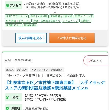
ＪＲ函館本線(函館－旭川) 白石(ＪＲ北海道)駅
アクセス
ＪＲ千歳線(苫小牧－札幌) 白石(ＪＲ北海道)駅
年収700万円以上可
新卒も応募可能
未経験者も応募可能
残業月10ｈ以下
住宅補助（手当）あり
産休・育休取得実績有り
スキルアップ
車通勤可
店舗数30以上
積極採用中
求人の詳細を見る
この求人に興味がある
更新日：2026年6月18日
保存する
正社員
調剤薬局
ドラッグストア（調剤併設）
ツルハドラッグ南郷20丁目店 株式会社ツルハの薬剤師求人
【札幌市白石区／市営地下鉄東西線】 大手ドラッグ
ストアの調剤併設店勤務≪調剤業務メイン≫
【月収】30.0万円～55.0万円
給与
【年収】463万円～785万円程度
勤務地
北海道 札幌市白石区