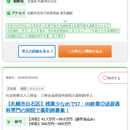
勤務地
北海道 札幌市白石区
アクセス
札幌市営地下鉄東西線 東札幌駅
年収700万円以上可
新卒も応募可能
未経験者も応募可能
残業月10ｈ以下
住宅補助（手当）あり
産休・育休取得実績有り
スキルアップ
駅チカ
車通勤可
店舗数30以上
積極採用中
夏～秋入職可
求人の詳細を見る
この求人に興味がある
更新日：2026年5月26日
保存する
正社員
病院・クリニック
社会医療法人三樹会 三樹会泌尿器科病院の薬剤師求人
【札幌市白石区】残業少なめで17：00終業◎泌尿器
科専門の病院で薬剤師募集！
【月収】41.7万円～50.0万円（諸手当込み）
給与
【年収】500万円～600万円