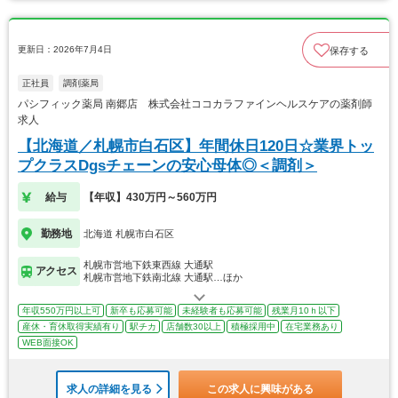
更新日：2026年7月4日
保存する
正社員
調剤薬局
パシフィック薬局 南郷店 株式会社ココカラファインヘルスケアの薬剤師
求人
【北海道／札幌市白石区】年間休日120日☆業界トッ
プクラスDgsチェーンの安心母体◎＜調剤＞
給与
【年収】430万円～560万円
勤務地
北海道 札幌市白石区
札幌市営地下鉄東西線 大通駅
アクセス
札幌市営地下鉄南北線 大通駅…ほか
年収550万円以上可
新卒も応募可能
未経験者も応募可能
残業月10ｈ以下
産休・育休取得実績有り
駅チカ
店舗数30以上
積極採用中
在宅業務あり
WEB面接OK
求人の詳細を見る
この求人に興味がある