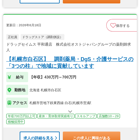
更新日：2026年6月18日
保存する
正社員
ドラッグストア（調剤併設）
ドラッグセイムス 平和通店 株式会社オストジャパングループの薬剤師求
人
【札幌市白石区】 調剤薬局・DgS・介護サービスの
「3つの柱」で地域に貢献しています
給与
【年収】430万円～700万円
勤務地
北海道 札幌市白石区
アクセス
札幌市営地下鉄東西線 白石(札幌市営)駅
年収700万円以上可
産休・育休取得実績有り
スキルアップ
店舗数10～29
積極採用中
求人の詳細を見る
この求人に興味がある