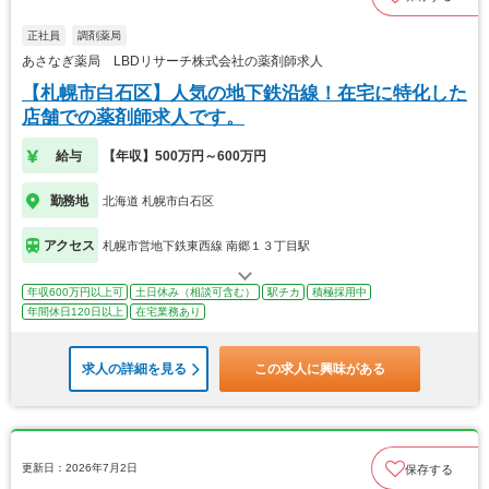
正社員
調剤薬局
あさなぎ薬局 LBDリサーチ株式会社の薬剤師求人
【札幌市白石区】人気の地下鉄沿線！在宅に特化した
店舗での薬剤師求人です。
給与
【年収】500万円～600万円
勤務地
北海道 札幌市白石区
アクセス
札幌市営地下鉄東西線 南郷１３丁目駅
年収600万円以上可
土日休み（相談可含む）
駅チカ
積極採用中
年間休日120日以上
在宅業務あり
求人の詳細を見る
この求人に興味がある
更新日：2026年7月2日
保存する