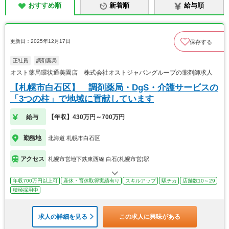
おすすめ順
新着順
給与順
更新日：2025年12月17日
保存する
正社員
調剤薬局
オスト薬局環状通美園店 株式会社オストジャパングループの薬剤師求人
【札幌市白石区】 調剤薬局・DgS・介護サービスの
「3つの柱」で地域に貢献しています
給与
【年収】430万円～700万円
勤務地
北海道 札幌市白石区
アクセス
札幌市営地下鉄東西線 白石(札幌市営)駅
年収700万円以上可
産休・育休取得実績有り
スキルアップ
駅チカ
店舗数10～29
積極採用中
求人の詳細を見る
この求人に興味がある