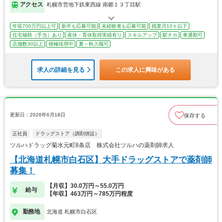
アクセス
札幌市営地下鉄東西線 南郷１３丁目駅
年収700万円以上可
新卒も応募可能
未経験者も応募可能
残業月10ｈ以下
住宅補助（手当）あり
産休・育休取得実績有り
スキルアップ
駅チカ
車通勤可
店舗数30以上
積極採用中
夏～秋入職可
求人の詳細を見る
この求人に興味がある
更新日：2026年6月18日
保存する
正社員
ドラッグストア（調剤併設）
ツルハドラッグ菊水元町8条店 株式会社ツルハの薬剤師求人
【北海道札幌市白石区】大手ドラッグストアで薬剤師
募集！
【月収】30.0万円～55.0万円
給与
【年収】463万円～785万円程度
勤務地
北海道 札幌市白石区