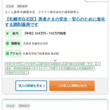
正社員
調剤薬局
さくら薬局 札幌菊水店 クラフト株式会社の薬剤師求人
【札幌市白石区】患者さまの安全・安心のために進化
する調剤薬局です
給与
【年収】419万円～743万円程度
勤務地
北海道 札幌市白石区
アクセス
札幌市営地下鉄東西線 菊水駅
年収700万円以上可
新卒も応募可能
未経験者も応募可能
住宅補助（手当）あり
産休・育休取得実績有り
スキルアップ
駅チカ
店舗数30以上
積極採用中
年間休日120日以上
求人の詳細を見る
この求人に興味がある