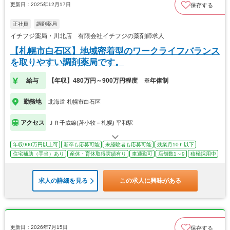
更新日：2025年12月17日
保存する
正社員
調剤薬局
イチフジ薬局・川北店 有限会社イチフジの薬剤師求人
【札幌市白石区】地域密着型のワークライフバランス
を取りやすい調剤薬局です。
給与
【年収】480万円～900万円程度 ※年俸制
勤務地
北海道 札幌市白石区
アクセス
ＪＲ千歳線(苫小牧－札幌) 平和駅
年収900万円以上可
新卒も応募可能
未経験者も応募可能
残業月10ｈ以下
住宅補助（手当）あり
産休・育休取得実績有り
車通勤可
店舗数1～9
積極採用中
求人の詳細を見る
この求人に興味がある
更新日：2026年7月15日
保存する