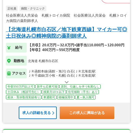
正社員
病院・クリニック
社会医療法人共栄会 札幌トロイカ病院 社会医療法人共栄会 札幌トロイ
カ病院の薬剤師求人
【北海道札幌市白石区／地下鉄東西線】マイカー可◎
土日祝休み◎精神病院の薬剤師求人
【月収】20.0万円～32.0万円+諸手当110.000円～120.000円
給与
【年収】400万円～550万円程度
勤務地
北海道 札幌市白石区
ＪＲ函館本線(函館－旭川) 白石(ＪＲ北海道)駅
アクセス
ＪＲ千歳線(苫小牧－札幌) 白石(ＪＲ北海道)駅
年収550万円以上可
新卒も応募可能
原則、引越しを伴う転勤なし
土日休み（相談可含む）
残業月10ｈ以下
住宅補助（手当）あり
産休・育休取得実績有り
車通勤可
積極採用中
夏～秋入職可
求人の詳細を見る
この求人に興味がある