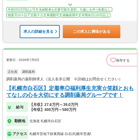
年収550万円以上可
未経験者も応募可能
原則、引越しを伴う転勤なし
残業月10ｈ以下
駅チカ
車通勤可
積極採用中
年間休日120日以上
求人の詳細を見る
この求人に興味がある
更新日：2026年7月6日
保存する
正社員
調剤薬局
調剤薬局の薬剤師求人（法人名非公開 ※詳細はお問合せください）
【札幌市白石区】定着率◎福利厚生充実☆笑顔とおも
てなしの心を大切にする調剤薬局グループです！
【月収】27.6万円～39.0万円
給与
【年収】400万円～580万円
勤務地
北海道 札幌市白石区
アクセス
札幌市営地下鉄東西線 白石(札幌市営)駅