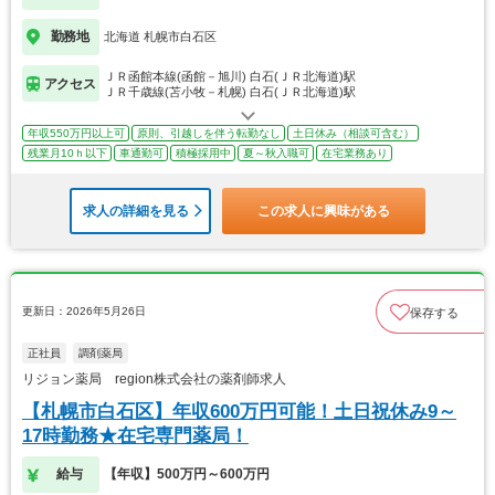
勤務地
北海道 札幌市白石区
ＪＲ函館本線(函館－旭川) 白石(ＪＲ北海道)駅
アクセス
ＪＲ千歳線(苫小牧－札幌) 白石(ＪＲ北海道)駅
年収550万円以上可
原則、引越しを伴う転勤なし
土日休み（相談可含む）
残業月10ｈ以下
車通勤可
積極採用中
夏～秋入職可
在宅業務あり
求人の詳細を見る
この求人に興味がある
更新日：2026年5月26日
保存する
正社員
調剤薬局
リジョン薬局 region株式会社の薬剤師求人
【札幌市白石区】年収600万円可能！土日祝休み9～
17時勤務★在宅専門薬局！
給与
【年収】500万円～600万円