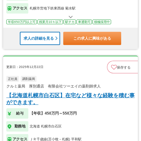
アクセス
札幌市営地下鉄東西線 菊水駅
年収650万円以上可
残業月10ｈ以下
駅チカ
車通勤可
積極採用中
求人の詳細を見る
この求人に興味がある
更新日：2025年12月22日
保存する
正社員
調剤薬局
クルミ薬局 厚別通店 有限会社ツーエイの薬剤師求人
【北海道札幌市白石区】在宅など様々な経験を積む事
ができます。
給与
【年収】450万円～550万円
勤務地
北海道 札幌市白石区
アクセス
ＪＲ千歳線(苫小牧－札幌) 平和駅