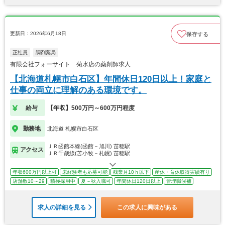
更新日：2026年6月18日
保存する
正社員
調剤薬局
有限会社フォーサイト 菊水店の薬剤師求人
【北海道札幌市白石区】年間休日120日以上！家庭と
仕事の両立に理解のある環境です。
給与
【年収】500万円～600万円程度
勤務地
北海道 札幌市白石区
ＪＲ函館本線(函館－旭川) 苗穂駅
アクセス
ＪＲ千歳線(苫小牧－札幌) 苗穂駅
年収600万円以上可
未経験者も応募可能
残業月10ｈ以下
産休・育休取得実績有り
店舗数10～29
積極採用中
夏～秋入職可
年間休日120日以上
管理職候補
求人の詳細を見る
この求人に興味がある