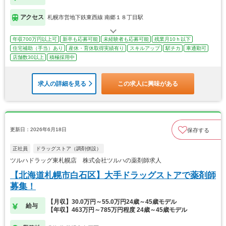
アクセス
札幌市営地下鉄東西線 南郷１８丁目駅
年収700万円以上可
新卒も応募可能
未経験者も応募可能
残業月10ｈ以下
住宅補助（手当）あり
産休・育休取得実績有り
スキルアップ
駅チカ
車通勤可
店舗数30以上
積極採用中
求人の詳細を見る
この求人に興味がある
更新日：2026年6月18日
保存する
正社員
ドラッグストア（調剤併設）
ツルハドラッグ東札幌店 株式会社ツルハの薬剤師求人
【北海道札幌市白石区】大手ドラッグストアで薬剤師
募集！
【月収】30.0万円～55.0万円24歳～45歳モデル
給与
【年収】463万円～785万円程度 24歳～45歳モデル