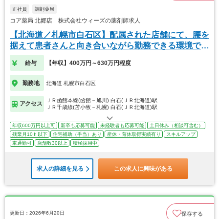
正社員
調剤薬局
コア薬局 北郷店 株式会社ウィーズの薬剤師求人
【北海道／札幌市白石区】配属された店舗にて、腰を
据えて患者さんと向き合いながら勤務できる環境で
す！
給与
【年収】400万円～630万円程度
勤務地
北海道 札幌市白石区
ＪＲ函館本線(函館－旭川) 白石(ＪＲ北海道)駅
アクセス
ＪＲ千歳線(苫小牧－札幌) 白石(ＪＲ北海道)駅
年収600万円以上可
新卒も応募可能
未経験者も応募可能
土日休み（相談可含む）
残業月10ｈ以下
住宅補助（手当）あり
産休・育休取得実績有り
スキルアップ
車通勤可
店舗数30以上
積極採用中
求人の詳細を見る
この求人に興味がある
更新日：2026年6月20日
保存する