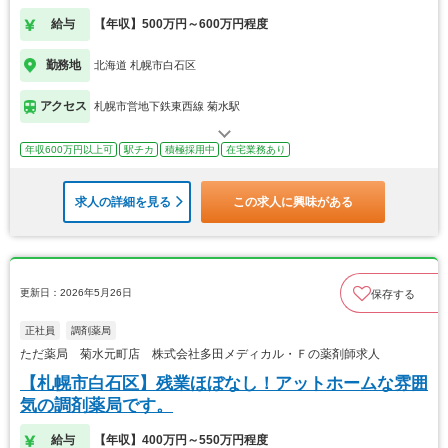
給与
【年収】500万円～600万円程度
勤務地
北海道 札幌市白石区
アクセス
札幌市営地下鉄東西線 菊水駅
年収600万円以上可
駅チカ
積極採用中
在宅業務あり
求人の詳細を見る
この求人に興味がある
更新日：2026年5月26日
保存する
正社員
調剤薬局
ただ薬局 菊水元町店 株式会社多田メディカル・Ｆの薬剤師求人
【札幌市白石区】残業ほぼなし！アットホームな雰囲
気の調剤薬局です。
給与
【年収】400万円～550万円程度