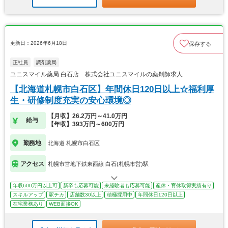
更新日：2026年6月18日
保存する
正社員
調剤薬局
ユニスマイル薬局 白石店 株式会社ユニスマイルの薬剤師求人
【北海道札幌市白石区】年間休日120日以上☆福利厚
生・研修制度充実の安心環境◎
【月収】26.2万円～41.0万円
給与
【年収】393万円～600万円
勤務地
北海道 札幌市白石区
アクセス
札幌市営地下鉄東西線 白石(札幌市営)駅
年収600万円以上可
新卒も応募可能
未経験者も応募可能
産休・育休取得実績有り
スキルアップ
駅チカ
店舗数30以上
積極採用中
年間休日120日以上
在宅業務あり
WEB面接OK