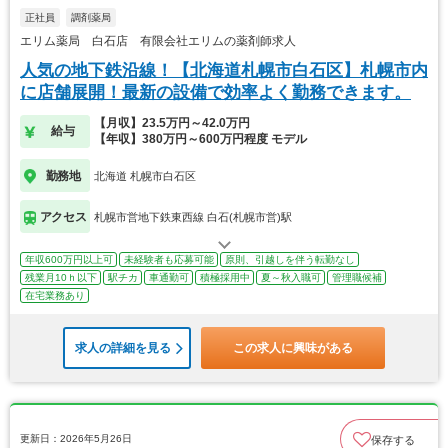
正社員
調剤薬局
エリム薬局 白石店 有限会社エリムの薬剤師求人
人気の地下鉄沿線！【北海道札幌市白石区】札幌市内
に店舗展開！最新の設備で効率よく勤務できます。
【月収】23.5万円～42.0万円
給与
【年収】380万円～600万円程度 モデル
勤務地
北海道 札幌市白石区
アクセス
札幌市営地下鉄東西線 白石(札幌市営)駅
年収600万円以上可
未経験者も応募可能
原則、引越しを伴う転勤なし
残業月10ｈ以下
駅チカ
車通勤可
積極採用中
夏～秋入職可
管理職候補
在宅業務あり
求人の詳細を見る
この求人に興味がある
更新日：2026年5月26日
保存する