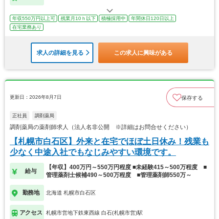
年収550万円以上可
残業月10ｈ以下
積極採用中
年間休日120日以上
在宅業務あり
求人の詳細を見る
この求人に興味がある
更新日：2026年8月7日
保存する
正社員
調剤薬局
調剤薬局の薬剤師求人（法人名非公開 ※詳細はお問合せください）
【札幌市白石区】外来と在宅でほぼ土日休み！残業も
少なく中途入社でもなじみやすい環境です。
【年収】400万円～550万円程度 ■未経験415～500万程度 ■
給与
管理薬剤士候補490～500万程度 ■管理薬剤師550万～
勤務地
北海道 札幌市白石区
アクセス
札幌市営地下鉄東西線 白石(札幌市営)駅