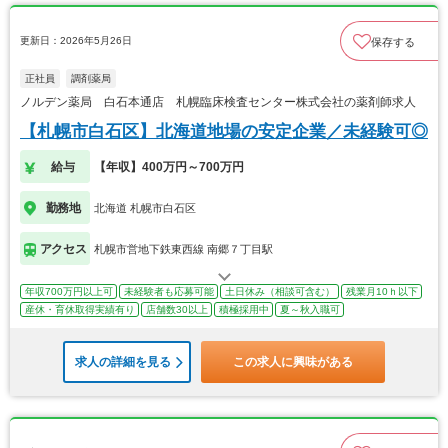
更新日：2026年5月26日
保存する
正社員
調剤薬局
ノルデン薬局 白石本通店 札幌臨床検査センター株式会社の薬剤師求人
【札幌市白石区】北海道地場の安定企業／未経験可◎
給与
【年収】400万円～700万円
勤務地
北海道 札幌市白石区
アクセス
札幌市営地下鉄東西線 南郷７丁目駅
年収700万円以上可
未経験者も応募可能
土日休み（相談可含む）
残業月10ｈ以下
産休・育休取得実績有り
店舗数30以上
積極採用中
夏～秋入職可
求人の詳細を見る
この求人に興味がある