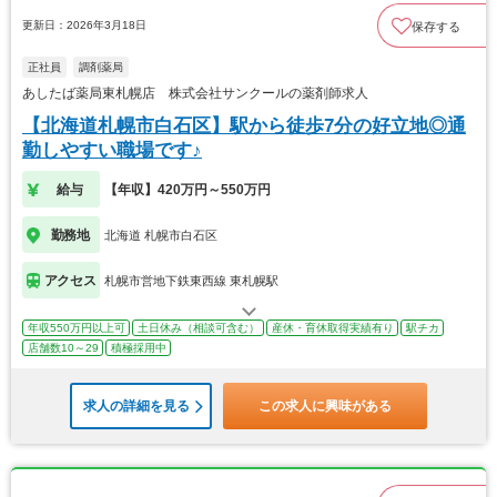
更新日：2026年3月18日
保存する
正社員
調剤薬局
あしたば薬局東札幌店 株式会社サンクールの薬剤師求人
【北海道札幌市白石区】駅から徒歩7分の好立地◎通
勤しやすい職場です♪
給与
【年収】420万円～550万円
勤務地
北海道 札幌市白石区
アクセス
札幌市営地下鉄東西線 東札幌駅
年収550万円以上可
土日休み（相談可含む）
産休・育休取得実績有り
駅チカ
店舗数10～29
積極採用中
求人の詳細を見る
この求人に興味がある