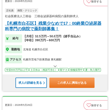
更新日：2026年5月26日
保存する
正社員
病院・クリニック
社会医療法人三樹会 三樹会泌尿器科病院の薬剤師求人
【札幌市白石区】残業少なめで17：00終業◎泌尿器
科専門の病院で薬剤師募集！
【月収】32.5万円～50.0万円（諸手当込み）
給与
【年収】390万円～600万円
勤務地
北海道 札幌市白石区
アクセス
札幌市営地下鉄東西線 東札幌駅
年収600万円以上可
土日休み（相談可含む）
駅チカ
積極採用中
夏～秋入職可
求人の詳細を見る
この求人に興味がある
更新日：2026年5月26日
保存する