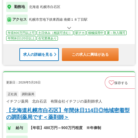
勤務地
北海道 札幌市白石区
アクセス
札幌市営地下鉄東西線 南郷１８丁目駅
年収600万円以上可
土日休み（相談可含む）
駅チカ
積極採用中
夏～秋入職可
年間休日120日以上
在宅業務あり
求人の詳細を見る
この求人に興味がある
更新日：2026年5月26日
保存する
正社員
調剤薬局
イチフジ薬局 北白石店 有限会社イチフジの薬剤師求人
【北海道札幌市白石区】年間休日114日◎地域密着型
の調剤薬局です＜薬剤師＞
給与
【年収】480万円～900万円程度 ※年俸制