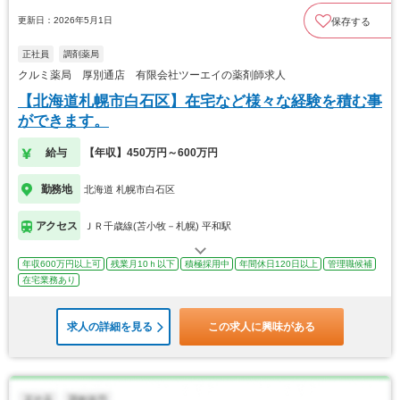
更新日：2026年5月1日
保存する
正社員
調剤薬局
クルミ薬局 厚別通店 有限会社ツーエイの薬剤師求人
【北海道札幌市白石区】在宅など様々な経験を積む事
ができます。
給与
【年収】450万円～600万円
勤務地
北海道 札幌市白石区
アクセス
ＪＲ千歳線(苫小牧－札幌) 平和駅
年収600万円以上可
残業月10ｈ以下
積極採用中
年間休日120日以上
管理職候補
在宅業務あり
求人の詳細を見る
この求人に興味がある