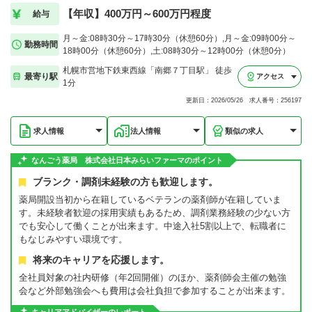
【年収】400万円～600万円程度
給与
月～金:08時30分～17時30分（休憩60分）,月～金:09時00分～
勤務時間
18時00分（休憩60分）,土:08時30分～12時00分（休憩0分）
札幌市営地下鉄東西線「南郷７丁目駅」 徒歩
最寄り駅
アクセス
1分
更新日：2026/05/26 求人番号：256197
求人情報
法人情報
類似の求人
なんごう薬局 株式会社日本みらいファーマのポイント
ブランク・調剤未経験の方も歓迎します。
薬局開設当初から在籍しているベテランの薬剤師が在籍していま
す。未経験者歓迎の採用実績もあるため、調剤業務経験の少ない方
でも安心して働くことが出来ます。中途入社5割以上で、転職者に
もなじみやすい環境です。
将来のキャリアを応援します。
全社員対象の社内研修（年2回開催）のほか、薬剤師会主催の勉強
会など外部勉強会へも費用は会社負担で参加することが出来ます。