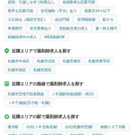
原則、引越しを伴う転勤なし
未経験者も応募可能
新卒も応募可能
住宅補助（手当）あり
残業月10ｈ以下
土日休み（相談可含む）
総合門前
管理職候補
駅チカ
車通勤可
在宅業務あり
登録販売者の求人
夏～秋入職可
積極採用中の求人
WEB面接OK
近隣エリアで薬剤師求人を探す
札幌市中央区
札幌市北区
札幌市東区
札幌市豊平区
札幌市南区
札幌市西区
近隣エリアの路線で薬剤師求人を探す
札幌市営地下鉄東西線
ＪＲ函館本線(函館－旭川)
ＪＲ千歳線(苫小牧－札幌)
近隣エリアの駅で薬剤師求人を探す
菊水駅
白石(ＪＲ北海道)駅
白石(札幌市営)駅
南郷１３丁目駅