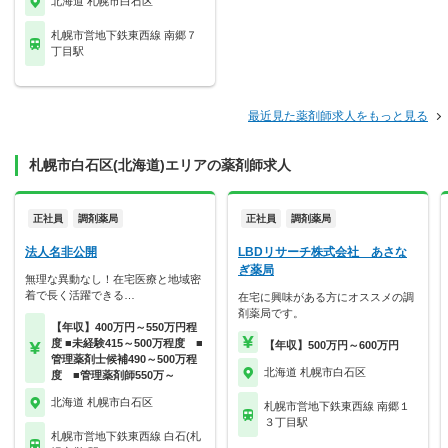
北海道 札幌市白石区
札幌市営地下鉄東西線 南郷７
丁目駅
最近見た薬剤師求人をもっと見る
札幌市白石区(北海道)エリアの薬剤師求人
正社員
調剤薬局
正社員
調剤薬局
法人名非公開
LBDリサーチ株式会社 あさな
ぎ薬局
無理な異動なし！在宅医療と地域密
着で長く活躍できる…
在宅に興味がある方にオススメの調
剤薬局です。
【年収】400万円～550万円程
度 ■未経験415～500万程度 ■
【年収】500万円～600万円
管理薬剤士候補490～500万程
北海道 札幌市白石区
度 ■管理薬剤師550万～
北海道 札幌市白石区
札幌市営地下鉄東西線 南郷１
３丁目駅
札幌市営地下鉄東西線 白石(札