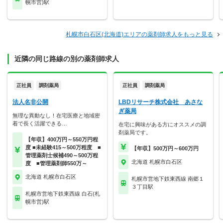
幌市営)駅
札幌市白石区(北海道)エリアの薬剤師求人をもっと見る
近隣の同じ路線の別の薬剤師求人
正社員
調剤薬局
正社員
調剤薬局
法人名非公開
LBDリサーチ株式会社 あさな
ぎ薬局
無理な異動なし！在宅医療と地域密
着で長く活躍できる…
在宅に興味がある方にオススメの調
剤薬局です。
【年収】400万円～550万円程
度 ■未経験415～500万程度 ■
【年収】500万円～600万円
管理薬剤士候補490～500万程
北海道 札幌市白石区
度 ■管理薬剤師550万～
北海道 札幌市白石区
札幌市営地下鉄東西線 南郷１
３丁目駅
札幌市営地下鉄東西線 白石(札
幌市営)駅