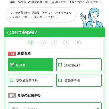
薬局・病院等への直接応募・問い合わせではありませんのでご安心ください。
マイナビ薬剤師ご登録後、担当のアドバイザーより
この求人についてご案内差し上げます！
1分で登録完了
1
2
3
4
5
取得資格
必須
必須
薬剤師
認定薬剤師
薬剤師取得見込
登録販売者
取得予定年
希望の就業時期
必須
任意