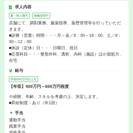
求人内容
夏～秋入職可
積極採用中
店舗にて、調剤業務、服薬指導、薬歴管理等を行っていただ
きます。
■診療（営業）時間・・・月～金／8：30～18：00、土／8：
30～12：00
■休診（定休）日・・・日曜日、祝日
■応需科目・・・整形外科、透析、内科（施設）ほか面処方、
在宅
給与
年収600万円以上可
【年収】400万円～600万円程度
※経験、年齢、スキルを考慮の上、決定します。
■昇給制度：あり（年1回）
手当
通勤手当
残業手当
資格手当