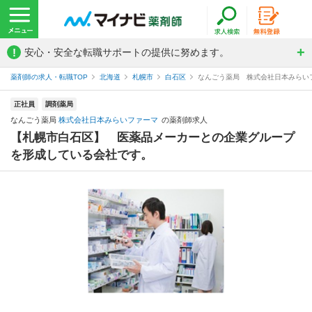
!
安心・安全な転職サポートの提供に努めます。
薬剤師の求人・転職TOP
北海道
札幌市
白石区
なんごう薬局 株式会社日本みらい
正社員
調剤薬局
なんごう薬局
株式会社日本みらいファーマ
の薬剤師求人
【札幌市白石区】 医薬品メーカーとの企業グループ
を形成している会社です。