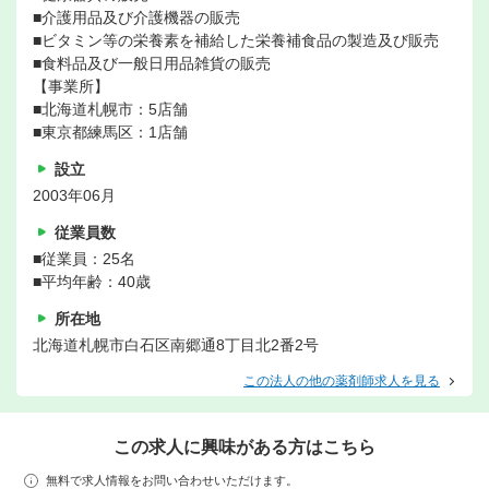
■介護用品及び介護機器の販売
■ビタミン等の栄養素を補給した栄養補食品の製造及び販売
■食料品及び一般日用品雑貨の販売
【事業所】
■北海道札幌市：5店舗
■東京都練馬区：1店舗
設立
2003年06月
従業員数
■従業員：25名
■平均年齢：40歳
所在地
北海道札幌市白石区南郷通8丁目北2番2号
この法人の他の薬剤師求人を見る
この求人に興味がある方はこちら
無料で求人情報をお問い合わせいただけます。