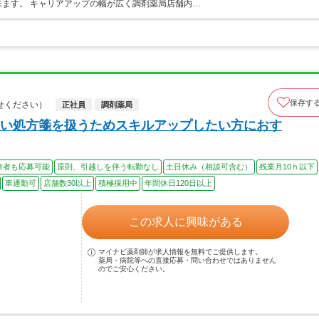
ます。 キャリアアップの幅が広く調剤薬局店舗内…
保存す
せください）
正社員
調剤薬局
い処方箋を扱うためスキルアップしたい方におす
験者も応募可能
原則、引越しを伴う転勤なし
土日休み（相談可含む）
残業月10ｈ以下
車通勤可
店舗数30以上
積極採用中
年間休日120日以上
この求人に興味がある
マイナビ薬剤師が求人情報を無料でご提供します。
薬局・病院等への直接応募・問い合わせではありません
のでご安心ください。