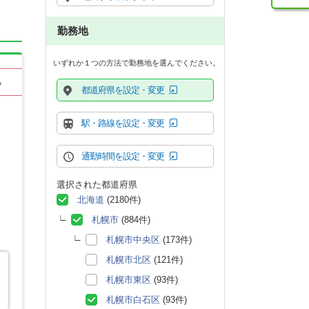
勤務地
いずれか１つの方法で勤務地を選んでください。
る
都道府県を設定・変更
駅・路線を設定・変更
通勤時間を設定・変更
選択された都道府県
北海道
(2180件)
札幌市
(884件)
札幌市中央区
(173件)
札幌市北区
(121件)
札幌市東区
(93件)
札幌市白石区
(93件)