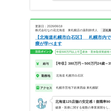
更新日：2026/06/18
株式会社なの花北海道 東札幌店の薬剤師求人
正社員
【北海道札幌市白石区】 札幌市内で
療が学べます
注目ポイント
年収500万円以上可
産休・育休取得実績有
【年収】380万円～500万円24歳～3
給与
北海道 札幌市白石区
勤務地
札幌市営地下鉄東西線 東札幌駅
アクセス
北海道125店舗の安定感！復職率9
健康・医療に関する複数の事業展開をし、