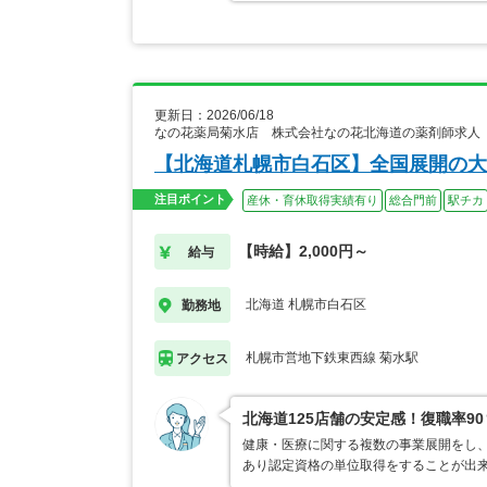
更新日：2026/06/18
なの花薬局菊水店 株式会社なの花北海道の薬剤師求人
【北海道札幌市白石区】全国展開の大
注目ポイント
産休・育休取得実績有り
総合門前
駅チカ
【時給】2,000円～
給与
北海道 札幌市白石区
勤務地
札幌市営地下鉄東西線 菊水駅
アクセス
北海道125店舗の安定感！復職率9
健康・医療に関する複数の事業展開をし、
あり認定資格の単位取得をすることが出来