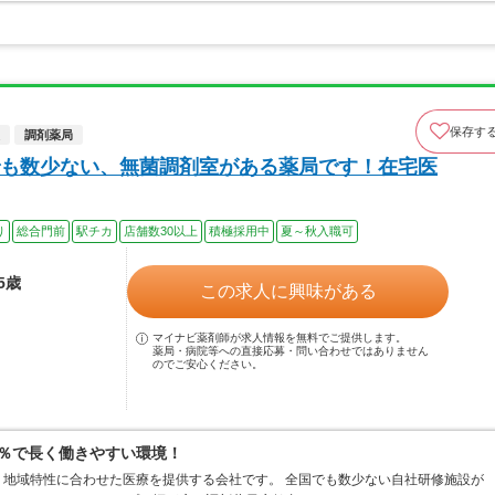
保存す
調剤薬局
も数少ない、無菌調剤室がある薬局です！在宅医
り
総合門前
駅チカ
店舗数30以上
積極採用中
夏～秋入職可
5歳
この求人に興味がある
マイナビ薬剤師が求人情報を無料でご提供します。
薬局・病院等への直接応募・問い合わせではありません
のでご安心ください。
0％で長く働きやすい環境！
地域特性に合わせた医療を提供する会社です。 全国でも数少ない自社研修施設が