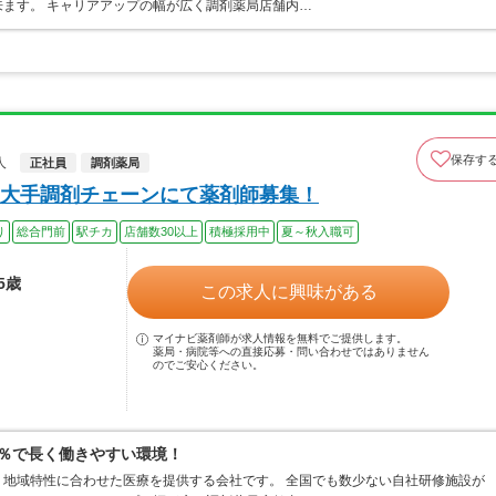
ます。 キャリアアップの幅が広く調剤薬局店舗内…
保存す
人
正社員
調剤薬局
大手調剤チェーンにて薬剤師募集！
り
総合門前
駅チカ
店舗数30以上
積極採用中
夏～秋入職可
5歳
この求人に興味がある
マイナビ薬剤師が求人情報を無料でご提供します。
薬局・病院等への直接応募・問い合わせではありません
のでご安心ください。
0％で長く働きやすい環境！
地域特性に合わせた医療を提供する会社です。 全国でも数少ない自社研修施設が