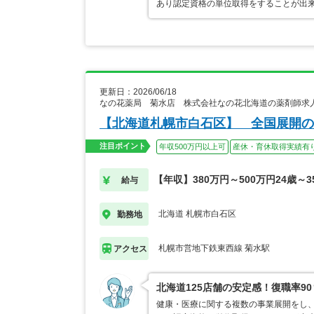
あり認定資格の単位取得をすることが出来
更新日：2026/06/18
なの花薬局 菊水店 株式会社なの花北海道の薬剤師求
【北海道札幌市白石区】 全国展開の
注目ポイント
年収500万円以上可
産休・育休取得実績有
【年収】380万円～500万円24歳～3
給与
北海道 札幌市白石区
勤務地
札幌市営地下鉄東西線 菊水駅
アクセス
北海道125店舗の安定感！復職率9
健康・医療に関する複数の事業展開をし、