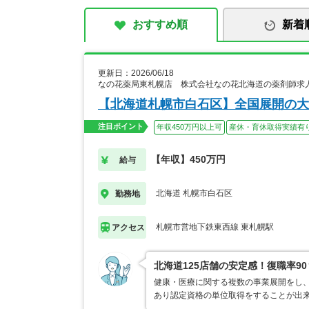
おすすめ順
新着
更新日：2026/06/18
なの花薬局東札幌店 株式会社なの花北海道の薬剤師求
【北海道札幌市白石区】全国展開の大
注目ポイント
年収450万円以上可
産休・育休取得実績有
【年収】450万円
給与
北海道 札幌市白石区
勤務地
札幌市営地下鉄東西線 東札幌駅
アクセス
北海道125店舗の安定感！復職率9
健康・医療に関する複数の事業展開をし、
あり認定資格の単位取得をすることが出来