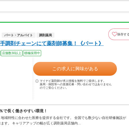
保存す
パート・アルバイト
調剤薬局
手調剤チェーンにて薬剤師募集！《パート》
店舗数30以上
積極採用中
この求人に興味がある
マイナビ薬剤師が求人情報を無料でご提供します。
薬局・病院等への直接応募・問い合わせではありません
のでご安心ください。
0％で長く働きやすい環境！
地域特性に合わせた医療を提供する会社です。 全国でも数少ない自社研修施設が
ます。 キャリアアップの幅が広く調剤薬局店舗内…