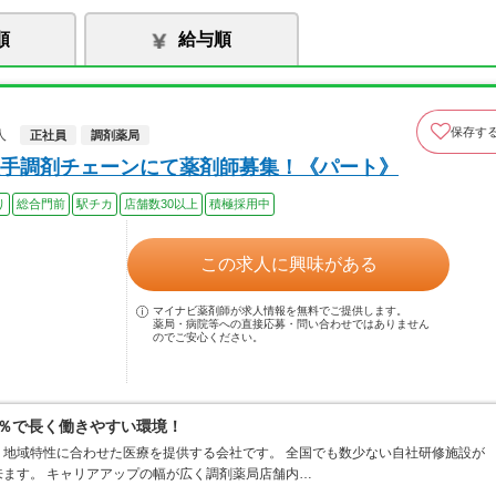
順
給与順
保存す
人
正社員
調剤薬局
手調剤チェーンにて薬剤師募集！《パート》
り
総合門前
駅チカ
店舗数30以上
積極採用中
この求人に興味がある
マイナビ薬剤師が求人情報を無料でご提供します。
薬局・病院等への直接応募・問い合わせではありません
のでご安心ください。
0％で長く働きやすい環境！
地域特性に合わせた医療を提供する会社です。 全国でも数少ない自社研修施設が
ます。 キャリアアップの幅が広く調剤薬局店舗内…