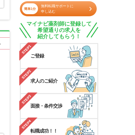
無料転職サポートに
簡単1分
申し込む
マイナビ薬剤師に登録して
希望通りの求人を
紹介してもらう！
る
STEP1
ご登録
STEP2
求人のご紹介
STEP3
面接・条件交渉
STEP4
転職成功！！