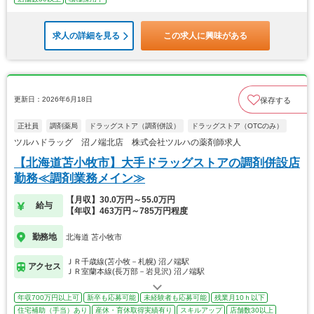
求人の詳細を見る
この求人に興味がある
更新日：2026年6月18日
保存する
正社員
調剤薬局
ドラッグストア（調剤併設）
ドラッグストア（OTCのみ）
ツルハドラッグ 沼ノ端北店 株式会社ツルハの薬剤師求人
【北海道苫小牧市】大手ドラッグストアの調剤併設店
勤務≪調剤業務メイン≫
【月収】30.0万円～55.0万円
給与
【年収】463万円～785万円程度
勤務地
北海道 苫小牧市
ＪＲ千歳線(苫小牧－札幌) 沼ノ端駅
アクセス
ＪＲ室蘭本線(長万部－岩見沢) 沼ノ端駅
年収700万円以上可
新卒も応募可能
未経験者も応募可能
残業月10ｈ以下
住宅補助（手当）あり
産休・育休取得実績有り
スキルアップ
店舗数30以上