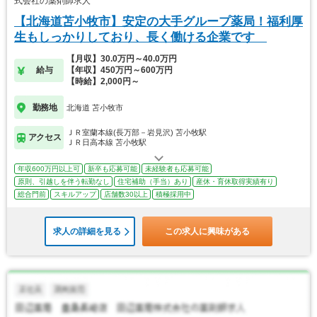
式会社の薬剤師求人
【北海道苫小牧市】安定の大手グループ薬局！福利厚
生もしっかりしており、長く働ける企業です
【月収】30.0万円～40.0万円
給与
【年収】450万円～600万円
【時給】2,000円～
勤務地
北海道 苫小牧市
ＪＲ室蘭本線(長万部－岩見沢) 苫小牧駅
アクセス
ＪＲ日高本線 苫小牧駅
年収600万円以上可
新卒も応募可能
未経験者も応募可能
原則、引越しを伴う転勤なし
住宅補助（手当）あり
産休・育休取得実績有り
総合門前
スキルアップ
店舗数30以上
積極採用中
求人の詳細を見る
この求人に興味がある