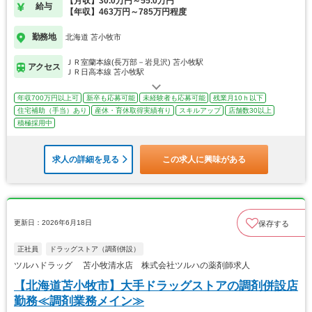
【月収】30.0万円～55.0万円
給与
【年収】463万円～785万円程度
勤務地
北海道 苫小牧市
ＪＲ室蘭本線(長万部－岩見沢) 苫小牧駅
アクセス
ＪＲ日高本線 苫小牧駅
年収700万円以上可
新卒も応募可能
未経験者も応募可能
残業月10ｈ以下
住宅補助（手当）あり
産休・育休取得実績有り
スキルアップ
店舗数30以上
積極採用中
求人の詳細を見る
この求人に興味がある
更新日：2026年6月18日
保存する
正社員
ドラッグストア（調剤併設）
ツルハドラッグ 苫小牧清水店 株式会社ツルハの薬剤師求人
【北海道苫小牧市】大手ドラッグストアの調剤併設店
勤務≪調剤業務メイン≫