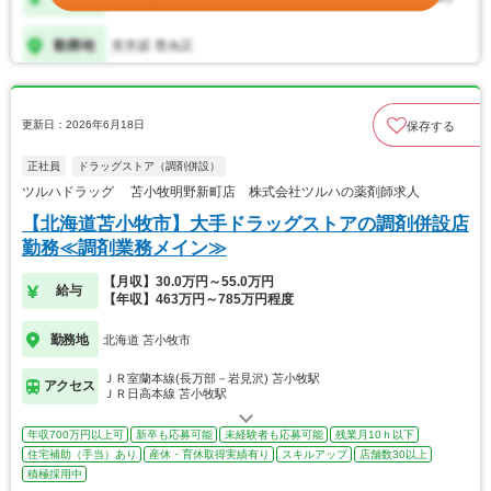
更新日：2026年6月18日
保存する
正社員
ドラッグストア（調剤併設）
ツルハドラッグ 苫小牧明野新町店 株式会社ツルハの薬剤師求人
【北海道苫小牧市】大手ドラッグストアの調剤併設店
勤務≪調剤業務メイン≫
【月収】30.0万円～55.0万円
給与
【年収】463万円～785万円程度
勤務地
北海道 苫小牧市
ＪＲ室蘭本線(長万部－岩見沢) 苫小牧駅
アクセス
ＪＲ日高本線 苫小牧駅
年収700万円以上可
新卒も応募可能
未経験者も応募可能
残業月10ｈ以下
住宅補助（手当）あり
産休・育休取得実績有り
スキルアップ
店舗数30以上
積極採用中