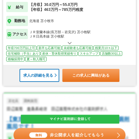
【月収】30.0万円～55.0万円
給与
【年収】463万円～785万円程度
勤務地
北海道 苫小牧市
ＪＲ室蘭本線(長万部－岩見沢) 苫小牧駅
アクセス
ＪＲ日高本線 苫小牧駅
年収700万円以上可
新卒も応募可能
未経験者も応募可能
残業月10ｈ以下
住宅補助（手当）あり
産休・育休取得実績有り
スキルアップ
店舗数30以上
積極採用中
夏～秋入職可
求人の詳細を見る
この求人に興味がある