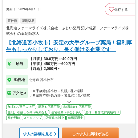
更新日：2026年6月18日
保存する
正社員
調剤薬局
北海道ファーマライズ株式会社 ふじい薬局 沼ノ端店 ファーマライズ株
式会社の薬剤師求人
【北海道苫小牧市】安定の大手グループ薬局！福利厚
生もしっかりしており、長く働ける企業です
【月収】30.0万円～40.0万円
給与
【年収】450万円～600万円
【時給】2,000円～
勤務地
北海道 苫小牧市
ＪＲ千歳線(苫小牧－札幌) 沼ノ端駅
アクセス
ＪＲ室蘭本線(長万部－岩見沢) 沼ノ端駅
年収600万円以上可
新卒も応募可能
未経験者も応募可能
原則、引越しを伴う転勤なし
住宅補助（手当）あり
産休・育休取得実績有り
総合門前
スキルアップ
店舗数30以上
積極採用中
求人の詳細を見る
この求人に興味がある