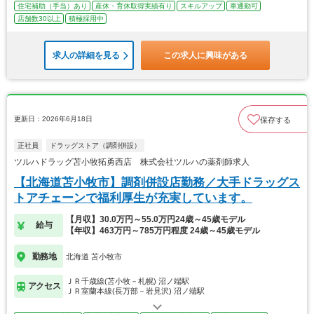
住宅補助（手当）あり
産休・育休取得実績有り
スキルアップ
車通勤可
店舗数30以上
積極採用中
求人の詳細を見る
この求人に興味がある
更新日：2026年6月18日
保存する
正社員
ドラッグストア（調剤併設）
ツルハドラッグ苫小牧拓勇西店 株式会社ツルハの薬剤師求人
【北海道苫小牧市】調剤併設店勤務／大手ドラッグス
トアチェーンで福利厚生が充実しています。
【月収】30.0万円～55.0万円24歳～45歳モデル
給与
【年収】463万円～785万円程度 24歳～45歳モデル
勤務地
北海道 苫小牧市
ＪＲ千歳線(苫小牧－札幌) 沼ノ端駅
アクセス
ＪＲ室蘭本線(長万部－岩見沢) 沼ノ端駅