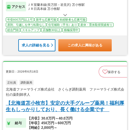
ＪＲ室蘭本線(長万部－岩見沢) 苫小牧駅
アクセス
ＪＲ日高本線 苫小牧駅
年収600万円以上可
新卒も応募可能
未経験者も応募可能
原則、引越しを伴う転勤なし
住宅補助（手当）あり
産休・育休取得実績有り
総合門前
スキルアップ
店舗数30以上
積極採用中
求人の詳細を見る
この求人に興味がある
更新日：2026年6月18日
保存する
正社員
調剤薬局
北海道ファーマライズ株式会社 さくらぎ調剤薬局 ファーマライズ株式会
社の薬剤師求人
【北海道苫小牧市】安定の大手グループ薬局！福利厚
生もしっかりしており、長く働ける企業です
【月収】30.0万円～40.0万円
給与
【年収】450万円～600万円
【時給】2,000円～