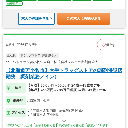
積極採用中
求人の詳細を見る
この求人に興味がある
更新日：2026年6月18日
保存する
正社員
ドラッグストア（調剤併設）
ツルハドラッグ苫小牧住吉店 株式会社ツルハの薬剤師求人
【北海道苫小牧市】大手ドラッグストアの調剤併設店
勤務（調剤業務メイン）
【月収】30.0万円～55.0万円24歳～45歳モデル
給与
【年収】463万円～785万円程度 24歳～45歳モデル
勤務地
北海道 苫小牧市
ＪＲ室蘭本線(長万部－岩見沢) 苫小牧駅
アクセス
ＪＲ日高本線 苫小牧駅
年収700万円以上可
新卒も応募可能
未経験者も応募可能
残業月10ｈ以下