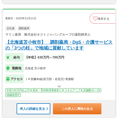
更新日：2025年12月11日
保存する
正社員
調剤薬局
マリン薬局 株式会社オストジャパングループの薬剤師求人
【北海道苫小牧市】 調剤薬局・DgS・介護サービス
の「3つの柱」で地域に貢献しています
給与
【年収】430万円～700万円
勤務地
北海道 苫小牧市
アクセス
ＪＲ室蘭本線(長万部－岩見沢) 青葉駅
年収700万円以上可
産休・育休取得実績有り
スキルアップ
店舗数10～29
積極採用中
求人の詳細を見る
この求人に興味がある