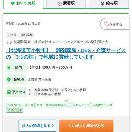
おすすめ順
新着順
給与順
更新日：2025年12月11日
保存する
正社員
調剤薬局
ふよう調剤薬局 株式会社オストジャパングループの薬剤師求人
【北海道苫小牧市】 調剤薬局・DgS・介護サービス
の「3つの柱」で地域に貢献しています
給与
【年収】430万円～700万円
勤務地
北海道 苫小牧市
ＪＲ室蘭本線(長万部－岩見沢) 苫小牧駅
アクセス
ＪＲ日高本線 苫小牧駅
年収700万円以上可
産休・育休取得実績有り
スキルアップ
店舗数10～29
積極採用中
求人の詳細を見る
この求人に興味がある