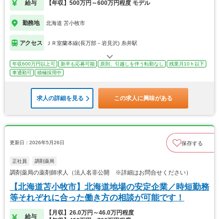
給与
【年収】500万円～600万円程度 モデル
勤務地
北海道 苫小牧市
アクセス
ＪＲ室蘭本線(長万部－岩見沢) 糸井駅
年収600万円以上可
新卒も応募可能
原則、引越しを伴う転勤なし
残業月10ｈ以下
車通勤可
積極採用中
求人の詳細を見る
この求人に興味がある
更新日：2026年5月26日
保存する
正社員
調剤薬局
調剤薬局の薬剤師求人（法人名非公開 ※詳細はお問合せください）
【北海道苫小牧市】北海道地場の安定企業／時短勤務
等それぞれに合った働き方の相談が可能です！
【月収】26.0万円～46.0万円程度
給与