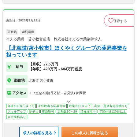
更新日：2026年7月22日
保存する
正社員
調剤薬局
そえる薬局 苫小牧宮前店 株式会社そえるの薬剤師求人
【北海道/苫小牧市】ほくやくグループの薬局事業を
担っています
【月収】27.5万円
給与
【年収】420万円～604万円程度
勤務地
北海道 苫小牧市
アクセス
ＪＲ室蘭本線(長万部－岩見沢) 錦岡駅
年収600万円以上可
未経験者も応募可能
残業月10ｈ以下
産休・育休取得実績有り
スキルアップ
駅チカ
車通勤可
店舗数10～29
積極採用中
年間休日120日以上
在宅業務あり
求人の詳細を見る
この求人に興味がある