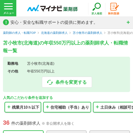
!
安心・安全な転職サポートの提供に努めます。
薬剤師の求人・転職TOP
北海道の薬剤師求人
苫小牧市の薬剤師求人
苫小牧市(北海道)
苫小牧市(北海道)の年収550万円以上の薬剤師求人・転職情
報一覧
勤務地
苫小牧市(北海道)
その他
年収550万円以上
条件を変更する
人気のこだわり条件を追加する
残業月10ｈ以下
住宅補助（手当）あり
土日休み（相談可
36
件の薬剤師求人
※ 非公開求人を除く