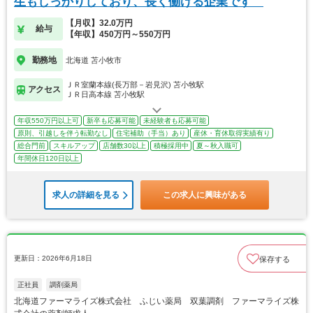
生もしっかりしており、長く働ける企業です
【月収】32.0万円
給与
【年収】450万円～550万円
勤務地
北海道 苫小牧市
ＪＲ室蘭本線(長万部－岩見沢) 苫小牧駅
アクセス
ＪＲ日高本線 苫小牧駅
年収550万円以上可
新卒も応募可能
未経験者も応募可能
原則、引越しを伴う転勤なし
住宅補助（手当）あり
産休・育休取得実績有り
総合門前
スキルアップ
店舗数30以上
積極採用中
夏～秋入職可
年間休日120日以上
求人の詳細を見る
この求人に興味がある
更新日：2026年6月18日
保存する
正社員
調剤薬局
北海道ファーマライズ株式会社 ふじい薬局 双葉調剤 ファーマライズ株