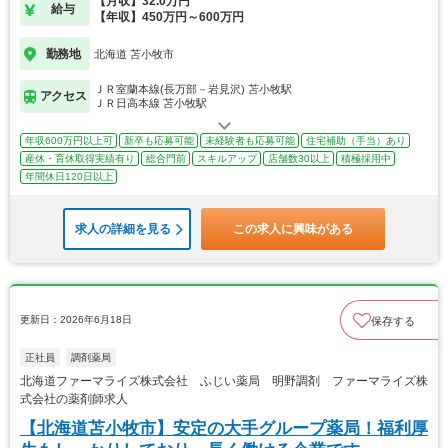
【月収】32.0万円
給与
【年収】450万円～600万円
勤務地
北海道 苫小牧市
ＪＲ室蘭本線(長万部－岩見沢) 苫小牧駅
アクセス
ＪＲ日高本線 苫小牧駅
年収600万円以上可
新卒も応募可能
未経験者も応募可能
住宅補助（手当）あり
産休・育休取得実績有り
総合門前
スキルアップ
店舗数30以上
積極採用中
年間休日120日以上
求人の詳細を見る
この求人に興味がある
更新日：2026年6月18日
保存する
正社員
調剤薬局
北海道ファーマライズ株式会社 ふじい薬局 明野調剤 ファーマライズ株
式会社の薬剤師求人
【北海道苫小牧市】安定の大手グループ薬局！福利厚