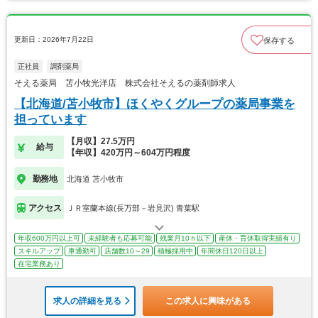
更新日：2026年7月22日
保存する
正社員
調剤薬局
そえる薬局 苫小牧光洋店 株式会社そえるの薬剤師求人
【北海道/苫小牧市】ほくやくグループの薬局事業を
担っています
【月収】27.5万円
給与
【年収】420万円～604万円程度
勤務地
北海道 苫小牧市
アクセス
ＪＲ室蘭本線(長万部－岩見沢) 青葉駅
年収600万円以上可
未経験者も応募可能
残業月10ｈ以下
産休・育休取得実績有り
スキルアップ
車通勤可
店舗数10～29
積極採用中
年間休日120日以上
在宅業務あり
求人の詳細を見る
この求人に興味がある