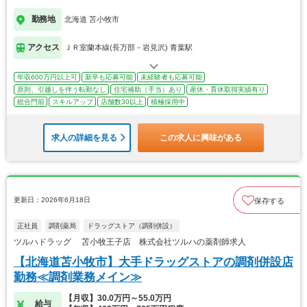
勤務地
北海道 苫小牧市
アクセス
ＪＲ室蘭本線(長万部－岩見沢) 青葉駅
年収600万円以上可
新卒も応募可能
未経験者も応募可能
原則、引越しを伴う転勤なし
住宅補助（手当）あり
産休・育休取得実績有り
総合門前
スキルアップ
店舗数30以上
積極採用中
求人の詳細を見る
この求人に興味がある
更新日：2026年6月18日
保存する
正社員
調剤薬局
ドラッグストア（調剤併設）
ツルハドラッグ 苫小牧王子店 株式会社ツルハの薬剤師求人
【北海道苫小牧市】大手ドラッグストアの調剤併設店
勤務≪調剤業務メイン≫
【月収】30.0万円～55.0万円
給与