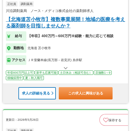
正社員
調剤薬局
川沿調剤薬局 ノース・メディコ株式会社の薬剤師求人
【北海道苫小牧市】複数事業展開！地域の医療を考え
る薬剤師を目指しませんか？
給与
【年収】400万円～600万円※経験・能力に応じて相談
勤務地
北海道 苫小牧市
アクセス
ＪＲ室蘭本線(長万部－岩見沢) 糸井駅
年収600万円以上可
新卒も応募可能
土日休み（相談可含む）
店舗数1～9
積極採用中
夏～秋入職可
求人の詳細を見る
この求人に興味がある
更新日：2026年5月26日
保存する
正社員
調剤薬局