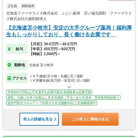
正社員
調剤薬局
北海道ファーマライズ株式会社 ふじい薬局 沼ノ端北調剤 ファーマライ
ズ株式会社の薬剤師求人
【北海道苫小牧市】安定の大手グループ薬局！福利厚
生もしっかりしており、長く働ける企業です
【月収】30.0万円～40.0万円
給与
【年収】450万円～600万円
【時給】2,000円～
勤務地
北海道 苫小牧市
ＪＲ千歳線(苫小牧－札幌) 沼ノ端駅
アクセス
ＪＲ室蘭本線(長万部－岩見沢) 沼ノ端駅
年収600万円以上可
新卒も応募可能
未経験者も応募可能
原則、引越しを伴う転勤なし
住宅補助（手当）あり
産休・育休取得実績有り
総合門前
スキルアップ
駅チカ
店舗数30以上
積極採用中
求人の詳細を見る
この求人に興味がある