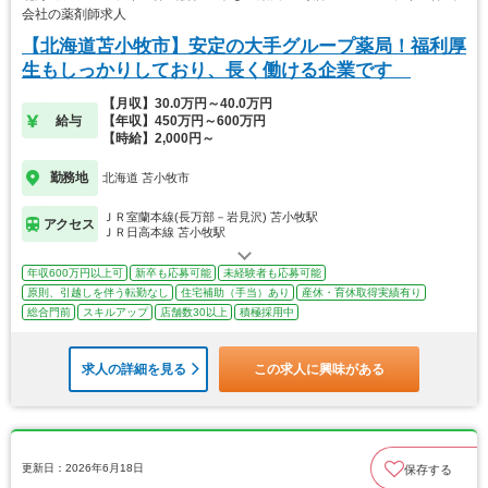
会社の薬剤師求人
【北海道苫小牧市】安定の大手グループ薬局！福利厚
生もしっかりしており、長く働ける企業です
【月収】30.0万円～40.0万円
給与
【年収】450万円～600万円
【時給】2,000円～
勤務地
北海道 苫小牧市
ＪＲ室蘭本線(長万部－岩見沢) 苫小牧駅
アクセス
ＪＲ日高本線 苫小牧駅
年収600万円以上可
新卒も応募可能
未経験者も応募可能
原則、引越しを伴う転勤なし
住宅補助（手当）あり
産休・育休取得実績有り
総合門前
スキルアップ
店舗数30以上
積極採用中
求人の詳細を見る
この求人に興味がある
更新日：2026年6月18日
保存する