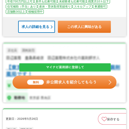
年収700万円以上可
新卒も応募可能
未経験者も応募可能
残業月10ｈ以下
住宅補助（手当）あり
産休・育休取得実績有り
スキルアップ
車通勤可
店舗数30以上
積極採用中
求人の詳細を見る
この求人に興味がある
更新日：2026年5月26日
保存する