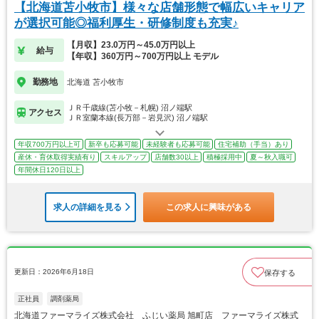
【北海道苫小牧市】様々な店舗形態で幅広いキャリア
が選択可能◎福利厚生・研修制度も充実♪
【月収】23.0万円～45.0万円以上
給与
【年収】360万円～700万円以上 モデル
勤務地
北海道 苫小牧市
ＪＲ千歳線(苫小牧－札幌) 沼ノ端駅
アクセス
ＪＲ室蘭本線(長万部－岩見沢) 沼ノ端駅
年収700万円以上可
新卒も応募可能
未経験者も応募可能
住宅補助（手当）あり
産休・育休取得実績有り
スキルアップ
店舗数30以上
積極採用中
夏～秋入職可
年間休日120日以上
求人の詳細を見る
この求人に興味がある
更新日：2026年6月18日
保存する
正社員
調剤薬局
北海道ファーマライズ株式会社 ふじい薬局 旭町店 ファーマライズ株式