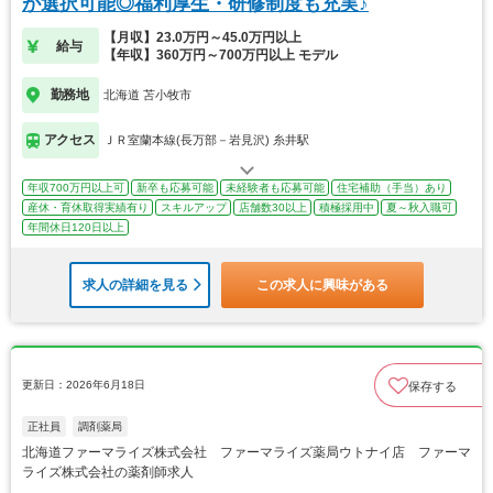
が選択可能◎福利厚生・研修制度も充実♪
【月収】23.0万円～45.0万円以上
給与
【年収】360万円～700万円以上 モデル
勤務地
北海道 苫小牧市
アクセス
ＪＲ室蘭本線(長万部－岩見沢) 糸井駅
年収700万円以上可
新卒も応募可能
未経験者も応募可能
住宅補助（手当）あり
産休・育休取得実績有り
スキルアップ
店舗数30以上
積極採用中
夏～秋入職可
年間休日120日以上
求人の詳細を見る
この求人に興味がある
更新日：2026年6月18日
保存する
正社員
調剤薬局
北海道ファーマライズ株式会社 ファーマライズ薬局ウトナイ店 ファーマ
ライズ株式会社の薬剤師求人