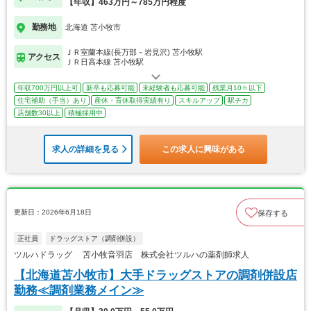
【年収】463万円～785万円程度
勤務地
北海道 苫小牧市
ＪＲ室蘭本線(長万部－岩見沢) 苫小牧駅
アクセス
ＪＲ日高本線 苫小牧駅
年収700万円以上可
新卒も応募可能
未経験者も応募可能
残業月10ｈ以下
住宅補助（手当）あり
産休・育休取得実績有り
スキルアップ
駅チカ
店舗数30以上
積極採用中
求人の詳細を見る
この求人に興味がある
更新日：2026年6月18日
保存する
正社員
ドラッグストア（調剤併設）
ツルハドラッグ 苫小牧音羽店 株式会社ツルハの薬剤師求人
【北海道苫小牧市】大手ドラッグストアの調剤併設店
勤務≪調剤業務メイン≫