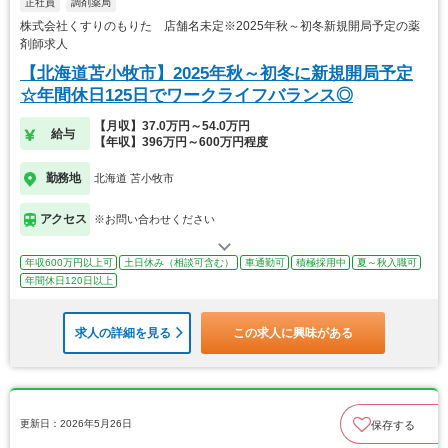
正社員
調剤薬局
株式会社くすりのもりた 店舗名未定※2025年秋～初冬新規開局予定の薬
剤師求人
【北海道苫小牧市】2025年秋～初冬に新規開局予定
☆年間休日125日でワークライフバランス◎
【月収】37.0万円～54.0万円
給与
【年収】396万円～600万円程度
勤務地
北海道 苫小牧市
アクセス
※お問い合わせください
年収600万円以上可
土日休み（相談可含む）
車通勤可
積極採用中
夏～秋入職可
年間休日120日以上
求人の詳細を見る
この求人に興味がある
更新日：2026年5月26日
保存する