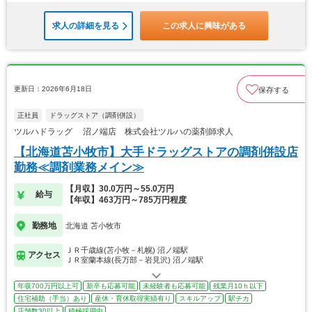
求人の詳細を見る
この求人に興味がある
更新日：2026年6月18日
保存する
正社員
ドラッグストア（調剤併設）
ツルハドラッグ 沼ノ端店 株式会社ツルハの薬剤師求人
【北海道苫小牧市】大手ドラッグストアの調剤併設店
勤務≪調剤業務メイン≫
【月収】30.0万円～55.0万円
給与
【年収】463万円～785万円程度
勤務地
北海道 苫小牧市
ＪＲ千歳線(苫小牧－札幌) 沼ノ端駅
アクセス
ＪＲ室蘭本線(長万部－岩見沢) 沼ノ端駅
年収700万円以上可
新卒も応募可能
未経験者も応募可能
残業月10ｈ以下
住宅補助（手当）あり
産休・育休取得実績有り
スキルアップ
駅チカ
店舗数30以上
積極採用中