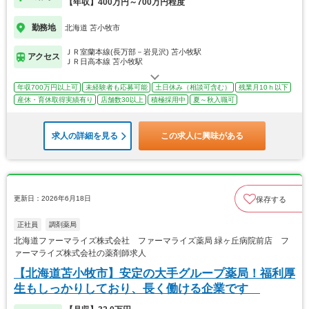
【年収】400万円～700万円程度
勤務地
北海道 苫小牧市
ＪＲ室蘭本線(長万部－岩見沢) 苫小牧駅
アクセス
ＪＲ日高本線 苫小牧駅
年収700万円以上可
未経験者も応募可能
土日休み（相談可含む）
残業月10ｈ以下
産休・育休取得実績有り
店舗数30以上
積極採用中
夏～秋入職可
求人の詳細を見る
この求人に興味がある
更新日：2026年6月18日
保存する
正社員
調剤薬局
北海道ファーマライズ株式会社 ファーマライズ薬局 緑ヶ丘病院前店 フ
ァーマライズ株式会社の薬剤師求人
【北海道苫小牧市】安定の大手グループ薬局！福利厚
生もしっかりしており、長く働ける企業です