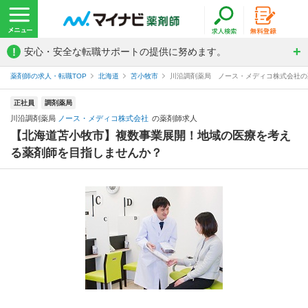
!
安心・安全な転職サポートの提供に努めます。
薬剤師の求人・転職TOP
北海道
苫小牧市
川沿調剤薬局 ノース・メディコ株式会社の
正社員
調剤薬局
川沿調剤薬局
ノース・メディコ株式会社
の薬剤師求人
【北海道苫小牧市】複数事業展開！地域の医療を考え
る薬剤師を目指しませんか？