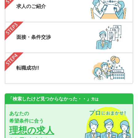
求人のご紹介
面接・条件交渉
転職成功!!
「検索したけど見つからなかった・・」
方は
あなたの
希望条件に合う
理想の求人