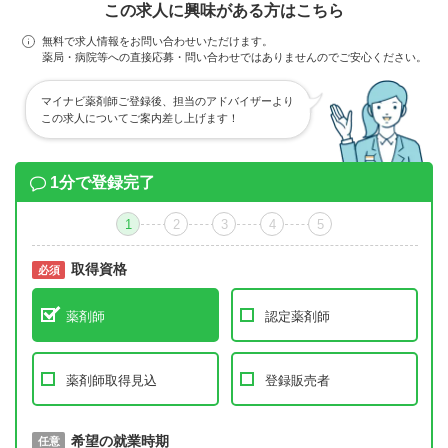
この求人に興味がある方はこちら
無料で求人情報をお問い合わせいただけます。
薬局・病院等への直接応募・問い合わせではありませんのでご安心ください。
マイナビ薬剤師ご登録後、担当のアドバイザーより
この求人についてご案内差し上げます！
1分で登録完了
1
2
3
4
5
取得資格
必須
必須
薬剤師
認定薬剤師
薬剤師取得見込
登録販売者
取得予定年
希望の就業時期
必須
任意