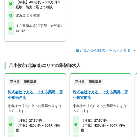
【年収】400万円～600万円※
経験・能力に応じて相談
北海道 苫小牧市
ＪＲ室蘭本線(長万部－岩見沢)
糸井駅
最近見た薬剤師求人をもっと見る
苫小牧市(北海道)エリアの薬剤師求人
正社員
調剤薬局
正社員
調剤薬局
株式会社そえる そえる薬局 苫
株式会社そえる そえる薬局 苫
小牧光洋店
小牧宮前店
患者様の視点に立った薬局作りを行
患者様の視点に立った薬局作りを行
っています。
っています。
【月収】27.5万円
【月収】27.5万円
【年収】420万円～604万円程
【年収】420万円～604万円程
度
度