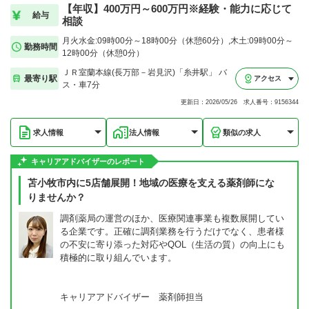
【年収】400万円～600万円※経験・能力に応じて
給与
相談
月火水金:09時00分～18時00分（休憩60分）,木土:09時00分～
勤務時間
12時00分（休憩0分）
ＪＲ室蘭本線(長万部－岩見沢)「糸井駅」 バ
最寄り駅
アクセス
ス・車7分
更新日：2026/05/26 求人番号：9156344
求人情報
法人情報
類似の求人
キャリアアドバイザーのレポート
苫小牧市内に5店舗展開！地域の医療を支える薬剤師にな
りませんか？
調剤薬局の運営のほか、医療関連事業も複数展開してい
る企業です。正確に調剤業務を行うだけでなく、患者様
の不安に寄り添った対応やQOL（生活の質）の向上にも
積極的に取り組んでいます。
キャリアアドバイザー 薬剤師担当