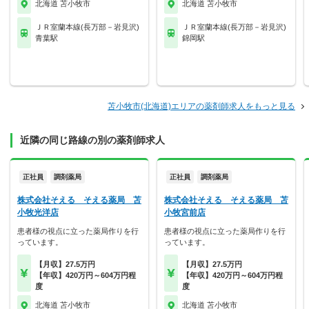
北海道 苫小牧市
北海道 苫小牧市
ＪＲ室蘭本線(長万部－岩見沢)
ＪＲ室蘭本線(長万部－岩見沢)
青葉駅
錦岡駅
苫小牧市(北海道)エリアの薬剤師求人をもっと見る
近隣の同じ路線の別の薬剤師求人
正社員
調剤薬局
正社員
調剤薬局
株式会社そえる そえる薬局 苫
株式会社そえる そえる薬局 苫
小牧光洋店
小牧宮前店
患者様の視点に立った薬局作りを行
患者様の視点に立った薬局作りを行
っています。
っています。
【月収】27.5万円
【月収】27.5万円
【年収】420万円～604万円程
【年収】420万円～604万円程
度
度
北海道 苫小牧市
北海道 苫小牧市