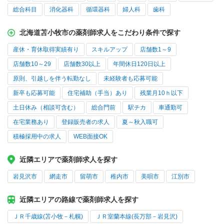
総合科目
消化器科
循環器科
婦人科
歯科
北海道苫小牧市の薬剤師求人をこだわり条件で探す
産休・育休取得実績有り
スキルアップ
店舗数1～9
店舗数10～29
店舗数30以上
年間休日120日以上
原則、引越しを伴う転勤なし
未経験者も応募可能
新卒も応募可能
住宅補助（手当）あり
残業月10ｈ以下
土日休み（相談可含む）
総合門前
駅チカ
車通勤可
在宅業務あり
登録販売者の求人
夏～秋入職可
積極採用中の求人
WEB面接OK
近隣エリアで薬剤師求人を探す
岩見沢市
網走市
留萌市
稚内市
美唄市
江別市
近隣エリアの路線で薬剤師求人を探す
ＪＲ千歳線(苫小牧－札幌)
ＪＲ室蘭本線(長万部－岩見沢)