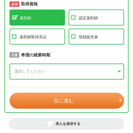
取得資格
必須
必須
薬剤師
認定薬剤師
薬剤師取得見込
登録販売者
取得予定年
希望の就業時期
必須
任意
年 3月
次に進む
求人を保存する