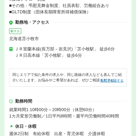
■その他：弔慰見舞金制度、社員表彰、労働組合あり
■GLTD制度（団体長期障害所得補償保険）
勤務地・アクセス
駅チカ
北海道苫小牧市
ＪＲ室蘭本線(長万部－岩見沢)「苫小牧駅」 徒歩6分
ＪＲ日高本線「苫小牧駅」 徒歩6分
同じエリアで似た条件の求人や、同じ路線の求人なども喜んでご紹
介いたします。お悩みやご希望があれば、ぜひご相談ください。
無料で相談する
勤務時間
就業時間1:10時00分～20時00分（休憩60分）
1カ月変形労働制／1日平均8時間・週平均労働時間40時間
休日・休暇
週休2日制 有給休暇 出産・育児休暇 介護休暇