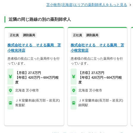
苫小牧市(北海道)エリアの薬剤師求人をもっと見る
近隣の同じ路線の別の薬剤師求人
正社員
調剤薬局
正社員
調剤薬局
株式会社そえる そえる薬局 苫
株式会社そえる そえる薬局 苫
小牧光洋店
小牧宮前店
患者様の視点に立った薬局作りを行
患者様の視点に立った薬局作りを行
っています。
っています。
【月収】27.5万円
【月収】27.5万円
【年収】420万円～604万円程
【年収】420万円～604万円程
度
度
北海道 苫小牧市
北海道 苫小牧市
ＪＲ室蘭本線(長万部－岩見沢)
ＪＲ室蘭本線(長万部－岩見沢)
青葉駅
錦岡駅