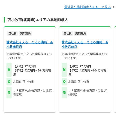
最近見た薬剤師求人をもっと見る
苫小牧市(北海道)エリアの薬剤師求人
正社員
調剤薬局
正社員
調剤薬局
株式会社そえる そえる薬局 苫
株式会社そえる そえる薬局 苫
小牧光洋店
小牧宮前店
患者様の視点に立った薬局作りを行
患者様の視点に立った薬局作りを行
っています。
っています。
【月収】27.5万円
【月収】27.5万円
【年収】420万円～604万円程
【年収】420万円～604万円程
度
度
北海道 苫小牧市
北海道 苫小牧市
ＪＲ室蘭本線(長万部－岩見沢)
ＪＲ室蘭本線(長万部－岩見沢)
青葉駅
錦岡駅