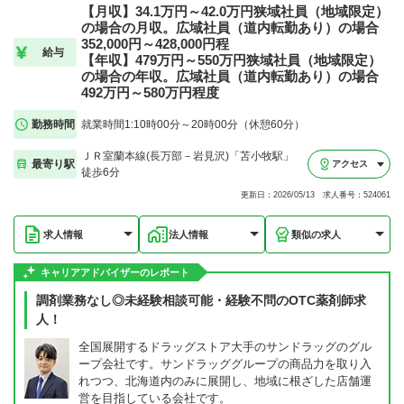
【月収】34.1万円～42.0万円狭域社員（地域限定）
の場合の月収。広域社員（道内転勤あり）の場合
352,000円～428,000円程
給与
【年収】479万円～550万円狭域社員（地域限定）
の場合の年収。広域社員（道内転勤あり）の場合
492万円～580万円程度
勤務時間
就業時間1:10時00分～20時00分（休憩60分）
ＪＲ室蘭本線(長万部－岩見沢)「苫小牧駅」
最寄り駅
アクセス
徒歩6分
更新日：2026/05/13 求人番号：524061
求人情報
法人情報
類似の求人
キャリアアドバイザーのレポート
調剤業務なし◎未経験相談可能・経験不問のOTC薬剤師求
人！
全国展開するドラッグストア大手のサンドラッグのグル
ープ会社です。サンドラッググループの商品力を取り入
れつつ、北海道内のみに展開し、地域に根ざした店舗運
営を目指している会社です。