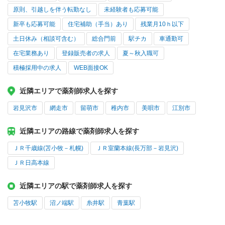
原則、引越しを伴う転勤なし
未経験者も応募可能
新卒も応募可能
住宅補助（手当）あり
残業月10ｈ以下
土日休み（相談可含む）
総合門前
駅チカ
車通勤可
在宅業務あり
登録販売者の求人
夏～秋入職可
積極採用中の求人
WEB面接OK
近隣エリアで薬剤師求人を探す
岩見沢市
網走市
留萌市
稚内市
美唄市
江別市
近隣エリアの路線で薬剤師求人を探す
ＪＲ千歳線(苫小牧－札幌)
ＪＲ室蘭本線(長万部－岩見沢)
ＪＲ日高本線
近隣エリアの駅で薬剤師求人を探す
苫小牧駅
沼ノ端駅
糸井駅
青葉駅