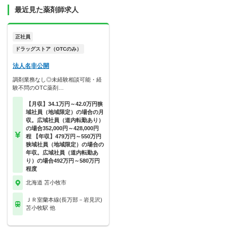
最近見た薬剤師求人
正社員
ドラッグストア（OTCのみ）
法人名非公開
調剤業務なし◎未経験相談可能・経
験不問のOTC薬剤…
【月収】34.1万円～42.0万円狭
域社員（地域限定）の場合の月
収。広域社員（道内転勤あり）
の場合352,000円～428,000円
程 【年収】479万円～550万円
狭域社員（地域限定）の場合の
年収。広域社員（道内転勤あ
り）の場合492万円～580万円
程度
北海道 苫小牧市
ＪＲ室蘭本線(長万部－岩見沢)
苫小牧駅 他