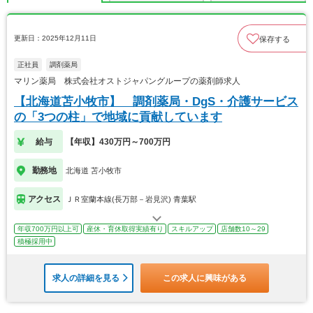
更新日：2025年12月11日
保存する
正社員
調剤薬局
マリン薬局 株式会社オストジャパングループの薬剤師求人
【北海道苫小牧市】 調剤薬局・DgS・介護サービス
の「3つの柱」で地域に貢献しています
給与
【年収】430万円～700万円
勤務地
北海道 苫小牧市
アクセス
ＪＲ室蘭本線(長万部－岩見沢) 青葉駅
年収700万円以上可
産休・育休取得実績有り
スキルアップ
店舗数10～29
積極採用中
求人の詳細を見る
この求人に興味がある