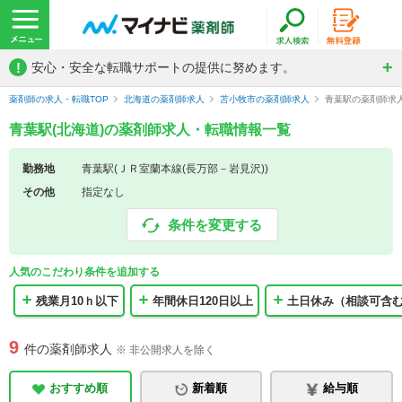
!
安心・安全な転職サポートの提供に努めます。
薬剤師の求人・転職TOP
北海道の薬剤師求人
苫小牧市の薬剤師求人
青葉駅の薬剤師求
青葉駅(北海道)の薬剤師求人・転職情報一覧
勤務地
青葉駅(ＪＲ室蘭本線(長万部－岩見沢))
その他
指定なし
条件を変更する
人気のこだわり条件を追加する
残業月10ｈ以下
年間休日120日以上
土日休み（相談可含
9
件の薬剤師求人
※ 非公開求人を除く
おすすめ順
新着順
給与順