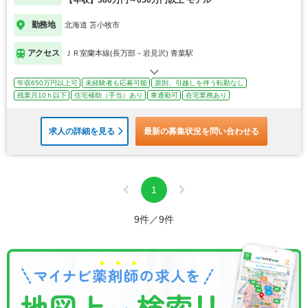
勤務地
北海道 苫小牧市
アクセス
ＪＲ室蘭本線(長万部－岩見沢) 青葉駅
年収650万円以上可
未経験者も応募可能
原則、引越しを伴う転勤なし
残業月10ｈ以下
住宅補助（手当）あり
車通勤可
在宅業務あり
求人の詳細を見る
最新の募集状況を問い合わせる
1
9件／9件