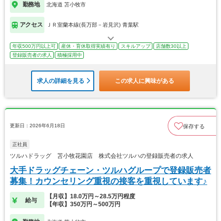
勤務地
北海道 苫小牧市
アクセス
ＪＲ室蘭本線(長万部－岩見沢) 青葉駅
年収500万円以上可
産休・育休取得実績有り
スキルアップ
店舗数30以上
登録販売者の求人
積極採用中
求人の詳細を見る
この求人に興味がある
更新日：2026年6月18日
保存する
正社員
ツルハドラッグ 苫小牧花園店 株式会社ツルハの登録販売者の求人
大手ドラッグチェーン・ツルハグループで登録販売者
募集！カウンセリング重視の接客を重視しています♪
【月収】18.0万円～28.5万円程度
給与
【年収】350万円～500万円