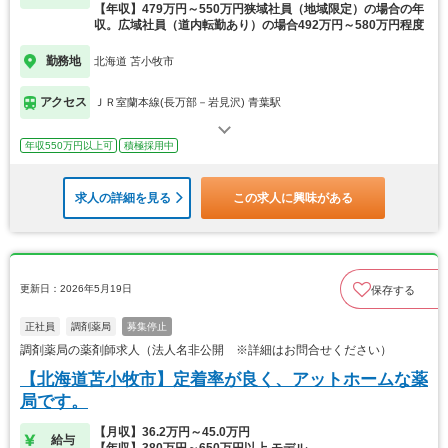
【年収】479万円～550万円狭域社員（地域限定）の場合の年
収。広域社員（道内転勤あり）の場合492万円～580万円程度
勤務地
北海道 苫小牧市
アクセス
ＪＲ室蘭本線(長万部－岩見沢) 青葉駅
年収550万円以上可
積極採用中
求人の詳細を見る
この求人に興味がある
更新日：2026年5月19日
保存する
正社員
調剤薬局
募集停止
調剤薬局の薬剤師求人（法人名非公開 ※詳細はお問合せください）
【北海道苫小牧市】定着率が良く、アットホームな薬
局です。
【月収】36.2万円～45.0万円
給与
【年収】380万円～650万円以上 モデル