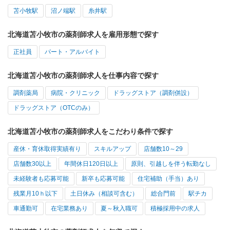
苫小牧駅
沼ノ端駅
糸井駅
北海道苫小牧市の薬剤師求人を雇用形態で探す
正社員
パート・アルバイト
北海道苫小牧市の薬剤師求人を仕事内容で探す
調剤薬局
病院・クリニック
ドラッグストア（調剤併設）
ドラッグストア（OTCのみ）
北海道苫小牧市の薬剤師求人をこだわり条件で探す
産休・育休取得実績有り
スキルアップ
店舗数10～29
店舗数30以上
年間休日120日以上
原則、引越しを伴う転勤なし
未経験者も応募可能
新卒も応募可能
住宅補助（手当）あり
残業月10ｈ以下
土日休み（相談可含む）
総合門前
駅チカ
車通勤可
在宅業務あり
夏～秋入職可
積極採用中の求人