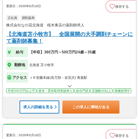
更新日：2026年6月18日
保存する
正社員
調剤薬局
株式会社なの花北海道 桜木東店の薬剤師求人
【北海道苫小牧市】 全国展開の大手調剤チェーンに
て薬剤師募集！
給与
【年収】380万円～500万円24歳～35歳
勤務地
北海道 苫小牧市
アクセス
ＪＲ室蘭本線(長万部－岩見沢) 青葉駅
年収500万円以上可
産休・育休取得実績有り
総合門前
店舗数30以上
積極採用中
求人の詳細を見る
この求人に興味がある
更新日：2026年6月18日
保存する