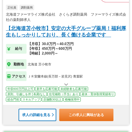
正社員
調剤薬局
北海道ファーマライズ株式会社 さくらぎ調剤薬局 ファーマライズ株式会
社の薬剤師求人
【北海道苫小牧市】安定の大手グループ薬局！福利厚
生もしっかりしており、長く働ける企業です
【月収】30.0万円～40.0万円
給与
【年収】450万円～600万円
【時給】2,000円～
勤務地
北海道 苫小牧市
アクセス
ＪＲ室蘭本線(長万部－岩見沢) 青葉駅
年収600万円以上可
新卒も応募可能
未経験者も応募可能
原則、引越しを伴う転勤なし
住宅補助（手当）あり
産休・育休取得実績有り
総合門前
スキルアップ
店舗数30以上
積極採用中
求人の詳細を見る
この求人に興味がある