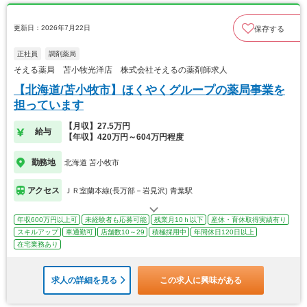
更新日：2026年7月22日
保存する
正社員
調剤薬局
そえる薬局 苫小牧光洋店 株式会社そえるの薬剤師求人
【北海道/苫小牧市】ほくやくグループの薬局事業を
担っています
【月収】27.5万円
給与
【年収】420万円～604万円程度
勤務地
北海道 苫小牧市
アクセス
ＪＲ室蘭本線(長万部－岩見沢) 青葉駅
年収600万円以上可
未経験者も応募可能
残業月10ｈ以下
産休・育休取得実績有り
スキルアップ
車通勤可
店舗数10～29
積極採用中
年間休日120日以上
在宅業務あり
求人の詳細を見る
この求人に興味がある