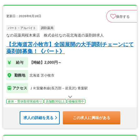
更新日：2026年6月18日
保存する
パート・アルバイト
調剤薬局
なの花薬局桜木東店 株式会社なの花北海道の薬剤師求人
【北海道苫小牧市】全国展開の大手調剤チェーンにて
薬剤師募集！《パート》
給与
【時給】2,000円～
勤務地
北海道 苫小牧市
アクセス
ＪＲ室蘭本線(長万部－岩見沢) 青葉駅
産休・育休取得実績有り
店舗数30以上
積極採用中
求人の詳細を見る
この求人に興味がある