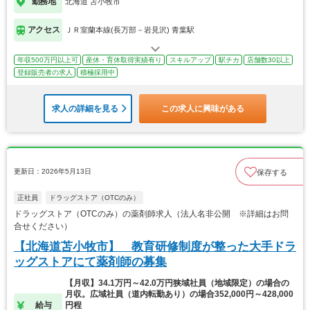
勤務地
北海道 苫小牧市
アクセス
ＪＲ室蘭本線(長万部－岩見沢) 青葉駅
年収500万円以上可
産休・育休取得実績有り
スキルアップ
駅チカ
店舗数30以上
登録販売者の求人
積極採用中
求人の詳細を見る
この求人に興味がある
更新日：2026年5月13日
保存する
正社員
ドラッグストア（OTCのみ）
ドラッグストア（OTCのみ）の薬剤師求人（法人名非公開 ※詳細はお問
合せください）
【北海道苫小牧市】 教育研修制度が整った大手ドラ
ッグストアにて薬剤師の募集
【月収】34.1万円～42.0万円狭域社員（地域限定）の場合の
月収。広域社員（道内転勤あり）の場合352,000円～428,000
給与
円程