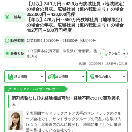
【月収】34.1万円～42.0万円狭域社員（地域限定）
の場合の月収。広域社員（道内転勤あり）の場合
352,000円～428,000円程
給与
【年収】479万円～550万円狭域社員（地域限定）
の場合の年収。広域社員（道内転勤あり）の場合
492万円～580万円程度
勤務時間
就業時間1:10時00分～21時00分（休憩60分）
ＪＲ室蘭本線(長万部－岩見沢)「青葉駅」 徒
最寄り駅
アクセス
歩16分
更新日：2026/05/13 求人番号：524118
求人情報
法人情報
類似の求人
キャリアアドバイザーのレポート
調剤業務なし◎未経験相談可能・経験不問のOTC薬剤師求
人！
全国展開するドラッグストア大手のサンドラッグのグル
ープ会社です。サンドラッググループの商品力を取り入
れつつ、北海道内のみに展開し、地域に根ざした店舗運
営を目指している会社です。