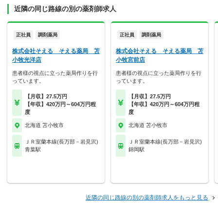
近隣の同じ路線の別の薬剤師求人
正社員
調剤薬局
正社員
調剤薬局
株式会社そえる そえる薬局 苫
株式会社そえる そえる薬局 苫
小牧光洋店
小牧宮前店
患者様の視点に立った薬局作りを行
患者様の視点に立った薬局作りを行
っています。
っています。
【月収】27.5万円
【月収】27.5万円
【年収】420万円～604万円程
【年収】420万円～604万円程
度
度
北海道 苫小牧市
北海道 苫小牧市
ＪＲ室蘭本線(長万部－岩見沢)
ＪＲ室蘭本線(長万部－岩見沢)
青葉駅
錦岡駅
近隣の同じ路線の別の薬剤師求人をもっと見る