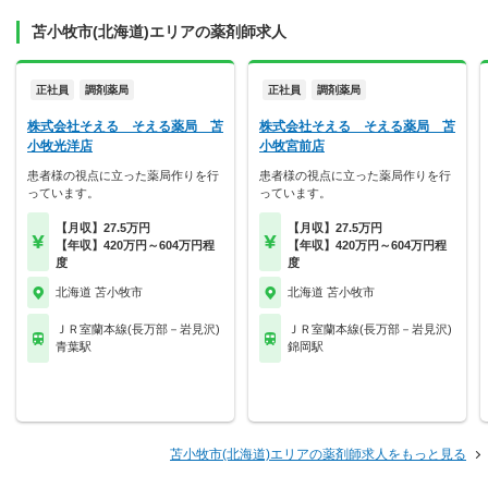
苫小牧市(北海道)エリアの薬剤師求人
正社員
調剤薬局
正社員
調剤薬局
株式会社そえる そえる薬局 苫
株式会社そえる そえる薬局 苫
小牧光洋店
小牧宮前店
患者様の視点に立った薬局作りを行
患者様の視点に立った薬局作りを行
っています。
っています。
【月収】27.5万円
【月収】27.5万円
【年収】420万円～604万円程
【年収】420万円～604万円程
度
度
北海道 苫小牧市
北海道 苫小牧市
ＪＲ室蘭本線(長万部－岩見沢)
ＪＲ室蘭本線(長万部－岩見沢)
青葉駅
錦岡駅
苫小牧市(北海道)エリアの薬剤師求人をもっと見る