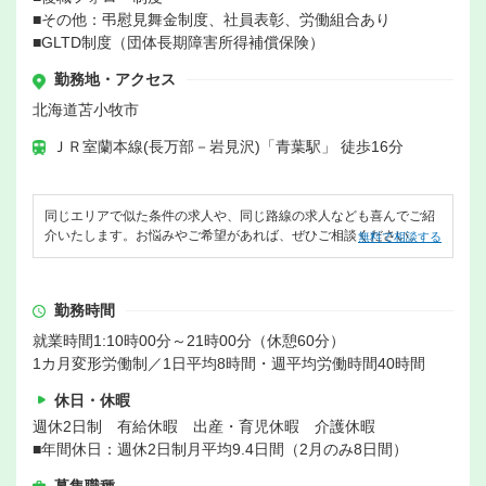
■その他：弔慰見舞金制度、社員表彰、労働組合あり
■GLTD制度（団体長期障害所得補償保険）
勤務地・アクセス
北海道苫小牧市
ＪＲ室蘭本線(長万部－岩見沢)「青葉駅」 徒歩16分
同じエリアで似た条件の求人や、同じ路線の求人なども喜んでご紹
介いたします。お悩みやご希望があれば、ぜひご相談ください。
無料で相談する
勤務時間
就業時間1:10時00分～21時00分（休憩60分）
1カ月変形労働制／1日平均8時間・週平均労働時間40時間
休日・休暇
週休2日制 有給休暇 出産・育児休暇 介護休暇
■年間休日：週休2日制月平均9.4日間（2月のみ8日間）