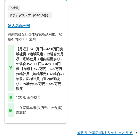
正社員
ドラッグストア（OTCのみ）
法人名非公開
調剤業務なし◎未経験相談可能・経
験不問のOTC薬剤…
【月収】34.1万円～42.0万円狭
域社員（地域限定）の場合の月
収。広域社員（道内転勤あり）
の場合352,000円～428,000円
程 【年収】479万円～550万円
狭域社員（地域限定）の場合の
年収。広域社員（道内転勤あ
り）の場合492万円～580万円
程度
北海道 苫小牧市
ＪＲ室蘭本線(長万部－岩見沢)
青葉駅
最近見た薬剤師求人をもっと見る