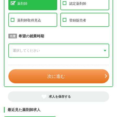
薬剤師
認定薬剤師
薬剤師取得見込
登録販売者
取得予定年
希望の就業時期
必須
任意
年 3月
次に進む
求人を保存する
最近見た薬剤師求人