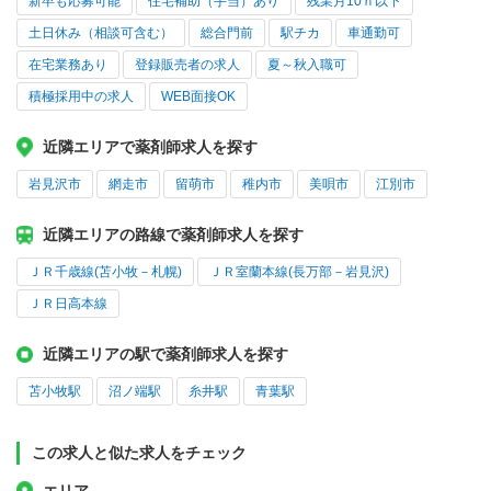
新卒も応募可能
住宅補助（手当）あり
残業月10ｈ以下
土日休み（相談可含む）
総合門前
駅チカ
車通勤可
在宅業務あり
登録販売者の求人
夏～秋入職可
積極採用中の求人
WEB面接OK
近隣エリアで薬剤師求人を探す
岩見沢市
網走市
留萌市
稚内市
美唄市
江別市
近隣エリアの路線で薬剤師求人を探す
ＪＲ千歳線(苫小牧－札幌)
ＪＲ室蘭本線(長万部－岩見沢)
ＪＲ日高本線
近隣エリアの駅で薬剤師求人を探す
苫小牧駅
沼ノ端駅
糸井駅
青葉駅
この求人と似た求人をチェック