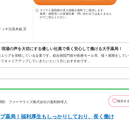
マイナビ薬剤師が求人情報を無料でご提供します。
薬局・病院等への直接応募・問い合わせではありません
のでご安心ください。
／ＪＲ日高本線 苫
0％、現場の声を大切にする優しい社風で長く安心して働ける大手薬局！
道エリアを管轄している企業です。総合病院門前や医療モール等、様々展開をしてい
してキャリアアップしていきたいという方におすすめです…
保存す
調剤 ファーマライズ株式会社の薬剤師求人
プ薬局！福利厚生もしっかりしており、長く働け