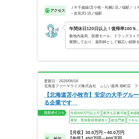
ＪＲ千歳線(苫小牧－札幌) 沼ノ端駅／Ｊ
アクセス
－岩見沢) 沼ノ端駅
年間休日120日以上！復帰率10
敷地内薬局、医療モール、ドラッグストア
展開しており、薬剤師として幅広い経験
更新日：2026/06/18
北海道ファーマライズ株式会社 ふじい薬局 旭町店 
【北海道苫小牧市】安定の大手グルー
る企業です
注目ポイント
年収600万円以上可
新卒も応募可能
未経
産休・育休取得実績有り
総合門前
スキル
【月収】30.0万円～40.0万円
【年収】450万円～600万円
給与