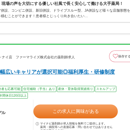
0％、現場の声を大切にする優しい社風で長く安心して働ける大手薬局！
併設、コンビニ併設、新旧併設、ドライブスルー型、JA併設など様々な店舗形態
を積むことができます！患者様とじっくり向き合いたい…
保存す
トナイ店 ファーマライズ株式会社の薬剤師求人
幅広いキャリアが選択可能◎福利厚生・研修制度
験者も応募可能
住宅補助（手当）あり
産休・育休取得実績有り
スキルアップ
年間休日120日以上
この求人に興味がある
デル
マイナビ薬剤師が求人情報を無料でご提供します。
薬局・病院等への直接応募・問い合わせではありません