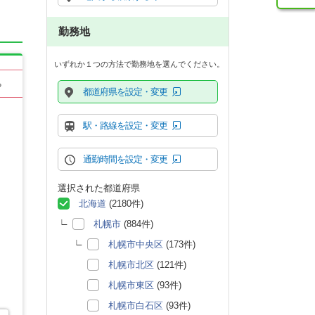
勤務地
いずれか１つの方法で勤務地を選んでください。
る
都道府県を設定・変更
駅・路線を設定・変更
通勤時間を設定・変更
選択された都道府県
北海道
(2180件)
札幌市
(884件)
札幌市中央区
(173件)
札幌市北区
(121件)
札幌市東区
(93件)
札幌市白石区
(93件)