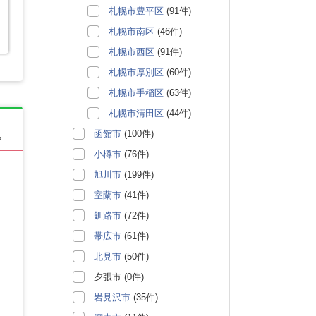
札幌市豊平区
(91件)
を
札幌市南区
(46件)
札幌市西区
(91件)
札幌市厚別区
(60件)
札幌市手稲区
(63件)
札幌市清田区
(44件)
函館市
(100件)
る
小樽市
(76件)
旭川市
(199件)
室蘭市
(41件)
釧路市
(72件)
帯広市
(61件)
北見市
(50件)
夕張市 (0件)
岩見沢市
(35件)