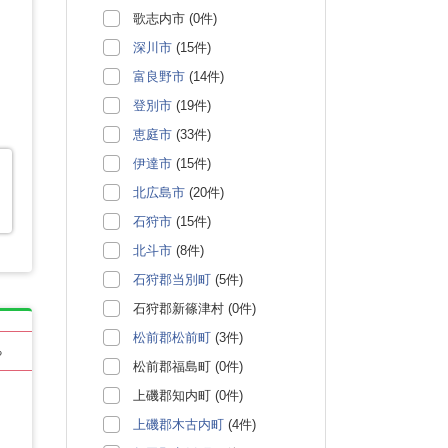
歌志内市 (0件)
深川市
(15件)
富良野市
(14件)
登別市
(19件)
恵庭市
(33件)
伊達市
(15件)
北広島市
(20件)
石狩市
(15件)
北斗市
(8件)
石狩郡当別町
(5件)
石狩郡新篠津村 (0件)
松前郡松前町
(3件)
る
松前郡福島町 (0件)
上磯郡知内町 (0件)
上磯郡木古内町
(4件)