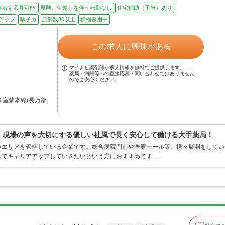
験者も応募可能
原則、引越しを伴う転勤なし
住宅補助（手当）あり
アップ
駅チカ
店舗数30以上
積極採用中
この求人に興味がある
マイナビ薬剤師が求人情報を無料でご提供します。
薬局・病院等への直接応募・問い合わせではありません
のでご安心ください。
Ｒ室蘭本線(長万部
0％、現場の声を大切にする優しい社風で長く安心して働ける大手薬局！
道エリアを管轄している企業です。総合病院門前や医療モール等、様々展開をしてい
してキャリアアップしていきたいという方におすすめです…