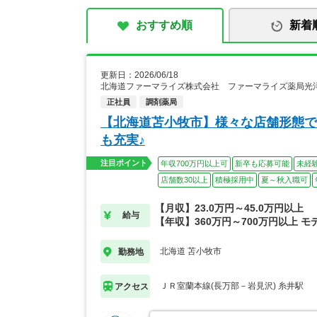
おすすめ順
新着
更新日：2026/06/18
北海道ファーマライズ株式会社 ファーマライズ薬局光
正社員
調剤薬局
【北海道苫小牧市】様々な店舗形態で
も充実♪
注目ポイント
年収700万円以上可
新卒も応募可能
未経
店舗数30以上
積極採用中
夏～秋入職可
【月収】23.0万円～45.0万円以上
給与
【年収】360万円～700万円以上 モ
北海道 苫小牧市
勤務地
ＪＲ室蘭本線(長万部－岩見沢) 糸井駅
アクセス