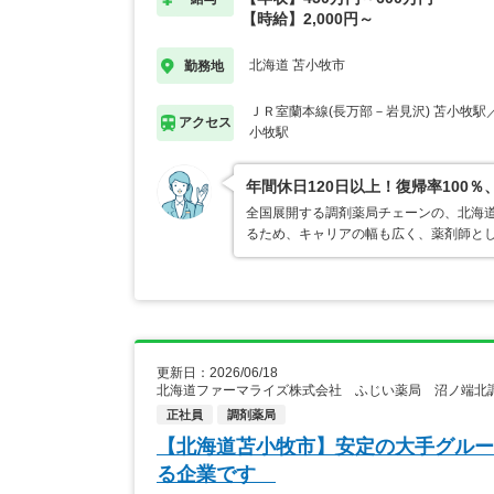
【時給】2,000円～
北海道 苫小牧市
勤務地
ＪＲ室蘭本線(長万部－岩見沢) 苫小牧駅
アクセス
小牧駅
年間休日120日以上！復帰率10
全国展開する調剤薬局チェーンの、北海
るため、キャリアの幅も広く、薬剤師と
更新日：2026/06/18
北海道ファーマライズ株式会社 ふじい薬局 沼ノ端北
正社員
調剤薬局
【北海道苫小牧市】安定の大手グルー
る企業です