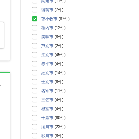
網走市
(11件)
留萌市
(7件)
苫小牧市
(87件)
稚内市
(12件)
を
美唄市
(8件)
芦別市
(2件)
江別市
(45件)
赤平市
(4件)
紋別市
(14件)
士別市
(6件)
る
名寄市
(11件)
三笠市
(4件)
根室市
(4件)
千歳市
(60件)
滝川市
(23件)
砂川市
(8件)