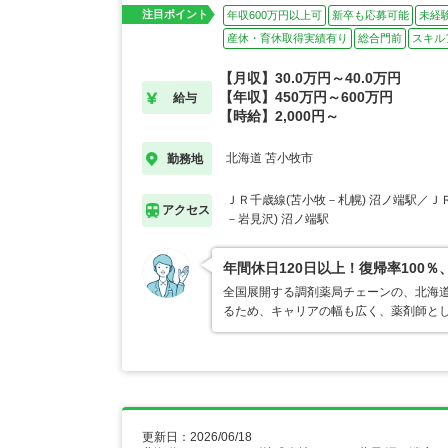
注目ポイント
年収600万円以上可
新卒も応募可能
未経
産休・育休取得実績有り
総合門前
スキル
【月収】30.0万円～40.0万円
【年収】450万円～600万円
給与
【時給】2,000円～
北海道 苫小牧市
勤務地
ＪＲ千歳線(苫小牧－札幌) 沼ノ端駅／Ｊ
アクセス
－岩見沢) 沼ノ端駅
年間休日120日以上！復帰率10
全国展開する調剤薬局チェーンの、北海
るため、キャリアの幅も広く、薬剤師と
更新日：2026/06/18