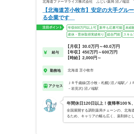
北海道ファーマライズ株式会社 ふじい薬局 沼ノ端店
【北海道苫小牧市】安定の大手グルー
る企業です
注目ポイント
年収600万円以上可
新卒も応募可能
未経
産休・育休取得実績有り
総合門前
スキル
【月収】30.0万円～40.0万円
【年収】450万円～600万円
給与
【時給】2,000円～
北海道 苫小牧市
勤務地
ＪＲ千歳線(苫小牧－札幌) 沼ノ端駅／Ｊ
アクセス
－岩見沢) 沼ノ端駅
年間休日120日以上！復帰率10
全国展開する調剤薬局チェーンの、北海
るため、キャリアの幅も広く、薬剤師と