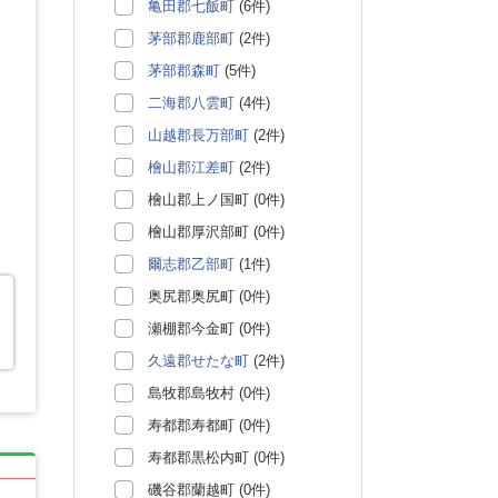
亀田郡七飯町
(6件)
茅部郡鹿部町
(2件)
茅部郡森町
(5件)
二海郡八雲町
(4件)
山越郡長万部町
(2件)
檜山郡江差町
(2件)
檜山郡上ノ国町 (0件)
檜山郡厚沢部町 (0件)
爾志郡乙部町
(1件)
奥尻郡奥尻町 (0件)
瀬棚郡今金町 (0件)
久遠郡せたな町
(2件)
島牧郡島牧村 (0件)
寿都郡寿都町 (0件)
寿都郡黒松内町 (0件)
磯谷郡蘭越町 (0件)