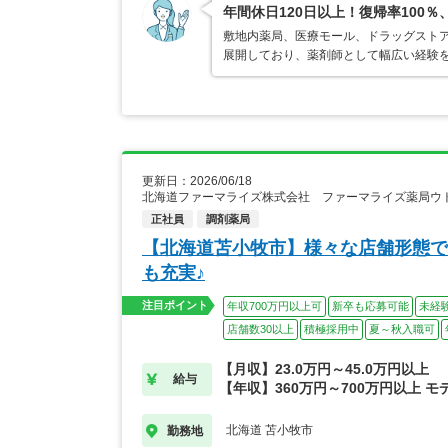
年間休日120日以上！復帰率10
敷地内薬局、医療モール、ドラッグストア
展開しており、薬剤師として幅広い経験
更新日：2026/06/18
北海道ファーマライズ株式会社 ファーマライズ薬局ウ
正社員
調剤薬局
【北海道苫小牧市】様々な店舗形態で
も充実♪
注目ポイント
年収700万円以上可
新卒も応募可能
未経
店舗数30以上
積極採用中
夏～秋入職可
【月収】23.0万円～45.0万円以上
給与
【年収】360万円～700万円以上 モ
北海道 苫小牧市
勤務地