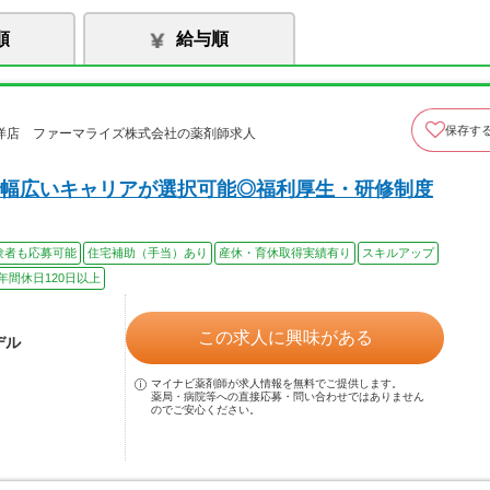
順
給与順
保存す
洋店 ファーマライズ株式会社の薬剤師求人
幅広いキャリアが選択可能◎福利厚生・研修制度
験者も応募可能
住宅補助（手当）あり
産休・育休取得実績有り
スキルアップ
年間休日120日以上
この求人に興味がある
デル
マイナビ薬剤師が求人情報を無料でご提供します。
薬局・病院等への直接応募・問い合わせではありません
のでご安心ください。