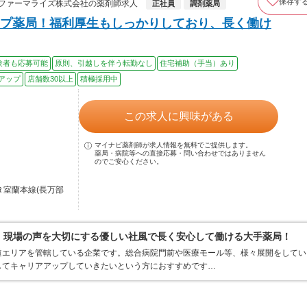
保存す
 ファーマライズ株式会社の薬剤師求人
正社員
調剤薬局
プ薬局！福利厚生もしっかりしており、長く働け
験者も応募可能
原則、引越しを伴う転勤なし
住宅補助（手当）あり
アップ
店舗数30以上
積極採用中
この求人に興味がある
マイナビ薬剤師が求人情報を無料でご提供します。
薬局・病院等への直接応募・問い合わせではありません
のでご安心ください。
Ｒ室蘭本線(長万部
0％、現場の声を大切にする優しい社風で長く安心して働ける大手薬局！
道エリアを管轄している企業です。総合病院門前や医療モール等、様々展開をしてい
してキャリアアップしていきたいという方におすすめです…