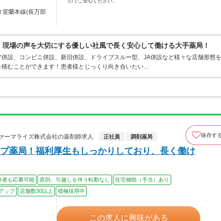
のでご安心ください。
Ｒ室蘭本線(長万部
0％、現場の声を大切にする優しい社風で長く安心して働ける大手薬局！
併設、コンビニ併設、新旧併設、ドライブスルー型、JA併設など様々な店舗形態
を積むことができます！患者様とじっくり向き合いたい…
保存す
ファーマライズ株式会社の薬剤師求人
正社員
調剤薬局
プ薬局！福利厚生もしっかりしており、長く働け
験者も応募可能
原則、引越しを伴う転勤なし
住宅補助（手当）あり
アップ
店舗数30以上
積極採用中
この求人に興味がある