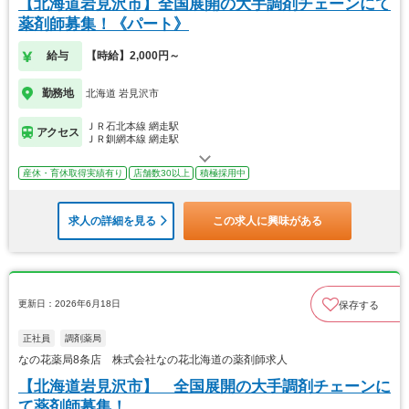
【北海道岩見沢市】全国展開の大手調剤チェーンにて
薬剤師募集！《パート》
給与
【時給】2,000円～
勤務地
北海道 岩見沢市
ＪＲ石北本線 網走駅
アクセス
ＪＲ釧網本線 網走駅
産休・育休取得実績有り
店舗数30以上
積極採用中
求人の詳細を見る
この求人に興味がある
更新日：2026年6月18日
保存する
正社員
調剤薬局
なの花薬局8条店 株式会社なの花北海道の薬剤師求人
【北海道岩見沢市】 全国展開の大手調剤チェーンに
て薬剤師募集！