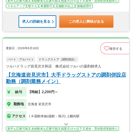
新卒も応募可能
未経験者も応募可能
残業月10ｈ以下
産休・育休取得実績有り
スキルアップ
駅チカ
車通勤可
店舗数30以上
積極採用中
求人の詳細を見る
この求人に興味がある
更新日：2026年6月18日
保存する
パート・アルバイト
ドラッグストア（調剤併設）
ツルハドラッグ岩見沢大和店 株式会社ツルハの薬剤師求人
【北海道岩見沢市】大手ドラッグストアの調剤併設店
勤務（調剤業務メイン）
給与
【時給】2,200円～
勤務地
北海道 岩見沢市
アクセス
ＪＲ函館本線(函館－旭川) 上幌向駅
新卒も応募可能
未経験者も応募可能
残業月10ｈ以下
産休・育休取得実績有り