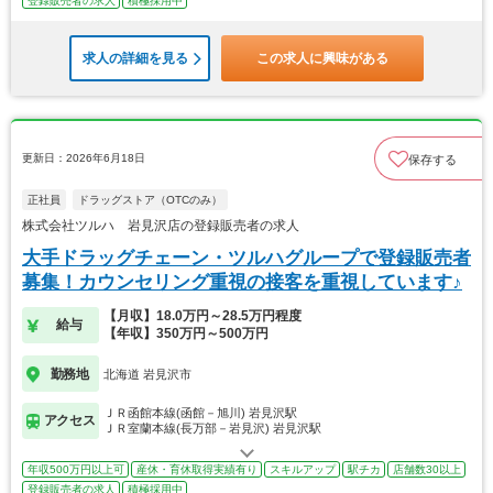
登録販売者の求人
積極採用中
求人の詳細を見る
この求人に興味がある
更新日：2026年6月18日
保存する
正社員
ドラッグストア（OTCのみ）
株式会社ツルハ 岩見沢店の登録販売者の求人
大手ドラッグチェーン・ツルハグループで登録販売者
募集！カウンセリング重視の接客を重視しています♪
【月収】18.0万円～28.5万円程度
給与
【年収】350万円～500万円
勤務地
北海道 岩見沢市
ＪＲ函館本線(函館－旭川) 岩見沢駅
アクセス
ＪＲ室蘭本線(長万部－岩見沢) 岩見沢駅
年収500万円以上可
産休・育休取得実績有り
スキルアップ
駅チカ
店舗数30以上
登録販売者の求人
積極採用中