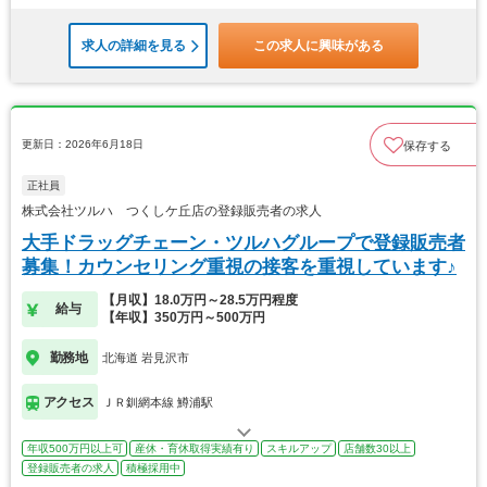
求人の詳細を見る
この求人に興味がある
更新日：2026年6月18日
保存する
正社員
株式会社ツルハ つくしケ丘店の登録販売者の求人
大手ドラッグチェーン・ツルハグループで登録販売者
募集！カウンセリング重視の接客を重視しています♪
【月収】18.0万円～28.5万円程度
給与
【年収】350万円～500万円
勤務地
北海道 岩見沢市
アクセス
ＪＲ釧網本線 鱒浦駅
年収500万円以上可
産休・育休取得実績有り
スキルアップ
店舗数30以上
登録販売者の求人
積極採用中