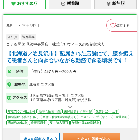
おすすめ順
新着順
給与順
更新日：2026年7月2日
保存する
正社員
調剤薬局
コア薬局 岩見沢中央通店 株式会社ウィーズの薬剤師求人
【北海道／岩見沢市】配属された店舗にて、腰を据え
て患者さんと向き合いながら勤務できる環境です！
給与
【年収】457万円～700万円
勤務地
北海道 岩見沢市
ＪＲ函館本線(函館－旭川) 岩見沢駅
アクセス
ＪＲ室蘭本線(長万部－岩見沢) 岩見沢駅
年収700万円以上可
新卒も応募可能
未経験者も応募可能
残業月10ｈ以下
住宅補助（手当）あり
産休・育休取得実績有り
スキルアップ
駅チカ
車通勤可
店舗数30以上
積極採用中
夏～秋入職可
年間休日120日以上
求人の詳細を見る
この求人に興味がある