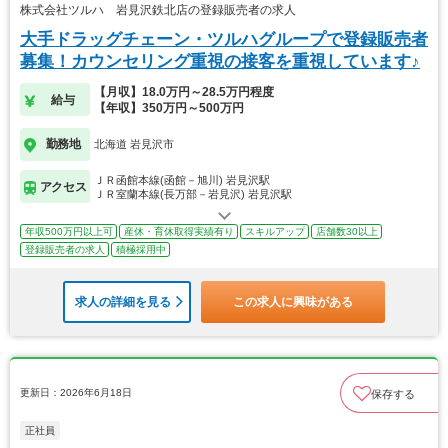
株式会社ツルハ 岩見沢鉄北店の登録販売者の求人
大手ドラッグチェーン・ツルハグループで登録販売者
募集！カウンセリング重視の接客を重視しています♪
【月収】18.0万円～28.5万円程度
給与
【年収】350万円～500万円
勤務地
北海道 岩見沢市
ＪＲ函館本線(函館－旭川) 岩見沢駅
アクセス
ＪＲ室蘭本線(長万部－岩見沢) 岩見沢駅
年収500万円以上可
産休・育休取得実績有り
スキルアップ
店舗数30以上
登録販売者の求人
積極採用中
求人の詳細を見る
この求人に興味がある
更新日：2026年6月18日
保存する
正社員