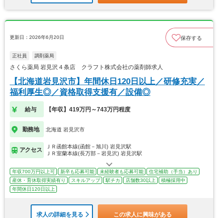
更新日：2026年6月20日
保存する
正社員
調剤薬局
さくら薬局 岩見沢４条店 クラフト株式会社の薬剤師求人
【北海道岩見沢市】年間休日120日以上／研修充実／
福利厚生◎／資格取得支援有／設備◎
給与
【年収】419万円～743万円程度
勤務地
北海道 岩見沢市
ＪＲ函館本線(函館－旭川) 岩見沢駅
アクセス
ＪＲ室蘭本線(長万部－岩見沢) 岩見沢駅
年収700万円以上可
新卒も応募可能
未経験者も応募可能
住宅補助（手当）あり
産休・育休取得実績有り
スキルアップ
駅チカ
店舗数30以上
積極採用中
年間休日120日以上
求人の詳細を見る
この求人に興味がある