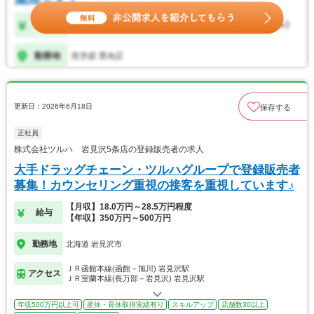
更新日：2026年6月18日
保存する
正社員
株式会社ツルハ 岩見沢5条店の登録販売者の求人
大手ドラッグチェーン・ツルハグループで登録販売者
募集！カウンセリング重視の接客を重視しています♪
【月収】18.0万円～28.5万円程度
給与
【年収】350万円～500万円
勤務地
北海道 岩見沢市
ＪＲ函館本線(函館－旭川) 岩見沢駅
アクセス
ＪＲ室蘭本線(長万部－岩見沢) 岩見沢駅
年収500万円以上可
産休・育休取得実績有り
スキルアップ
店舗数30以上