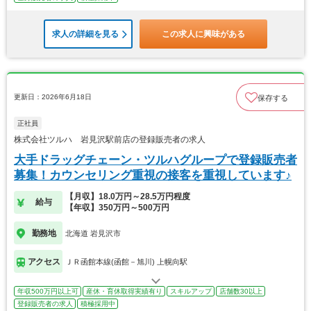
求人の詳細を見る
この求人に興味がある
更新日：2026年6月18日
保存する
正社員
株式会社ツルハ 岩見沢駅前店の登録販売者の求人
大手ドラッグチェーン・ツルハグループで登録販売者
募集！カウンセリング重視の接客を重視しています♪
【月収】18.0万円～28.5万円程度
給与
【年収】350万円～500万円
勤務地
北海道 岩見沢市
アクセス
ＪＲ函館本線(函館－旭川) 上幌向駅
年収500万円以上可
産休・育休取得実績有り
スキルアップ
店舗数30以上
登録販売者の求人
積極採用中