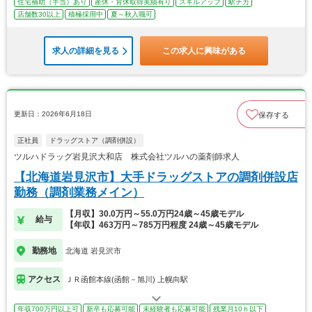
住宅補助（手当）あり
産休・育休取得実績有り
スキルアップ
駅チカ
店舗数30以上
積極採用中
夏～秋入職可
求人の詳細を見る
この求人に興味がある
更新日：2026年6月18日
保存する
正社員
ドラッグストア（調剤併設）
ツルハドラッグ岩見沢大和店 株式会社ツルハの薬剤師求人
【北海道岩見沢市】大手ドラッグストアの調剤併設店
勤務（調剤業務メイン）
【月収】30.0万円～55.0万円24歳～45歳モデル
給与
【年収】463万円～785万円程度 24歳～45歳モデル
勤務地
北海道 岩見沢市
アクセス
ＪＲ函館本線(函館－旭川) 上幌向駅
年収700万円以上可
新卒も応募可能
未経験者も応募可能
残業月10ｈ以下