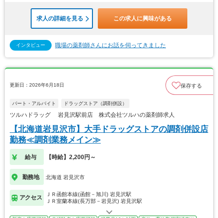
求人の詳細を見る
この求人に興味がある
職場の薬剤師さんにお話を伺ってきました
インタビュー
更新日：2026年6月18日
保存する
パート・アルバイト
ドラッグストア（調剤併設）
ツルハドラッグ 岩見沢駅前店 株式会社ツルハの薬剤師求人
【北海道岩見沢市】大手ドラッグストアの調剤併設店
勤務≪調剤業務メイン≫
給与
【時給】2,200円～
勤務地
北海道 岩見沢市
ＪＲ函館本線(函館－旭川) 岩見沢駅
アクセス
ＪＲ室蘭本線(長万部－岩見沢) 岩見沢駅