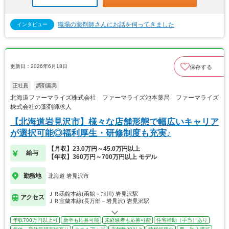
職場の薬剤師さんにお話を伺ってきました
インタビュー
更新日：2026年6月18日
保存する
正社員
調剤薬局
北海道ファーマライズ株式会社 ファーマライズ池本薬局 ファーマライズ
株式会社の薬剤師求人
【北海道岩見沢市】様々な店舗形態で幅広いキャリア
が選択可能◎福利厚生・研修制度も充実♪
【月収】23.0万円～45.0万円以上
給与
【年収】360万円～700万円以上 モデル
勤務地
北海道 岩見沢市
ＪＲ函館本線(函館－旭川) 岩見沢駅
アクセス
ＪＲ室蘭本線(長万部－岩見沢) 岩見沢駅
年収700万円以上可
新卒も応募可能
未経験者も応募可能
住宅補助（手当）あり