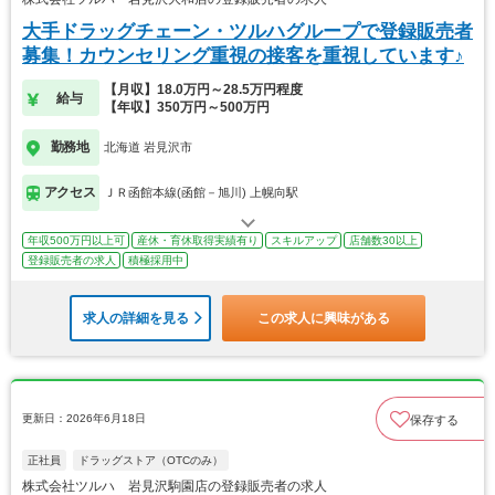
大手ドラッグチェーン・ツルハグループで登録販売者
募集！カウンセリング重視の接客を重視しています♪
【月収】18.0万円～28.5万円程度
給与
【年収】350万円～500万円
勤務地
北海道 岩見沢市
アクセス
ＪＲ函館本線(函館－旭川) 上幌向駅
年収500万円以上可
産休・育休取得実績有り
スキルアップ
店舗数30以上
登録販売者の求人
積極採用中
求人の詳細を見る
この求人に興味がある
更新日：2026年6月18日
保存する
正社員
ドラッグストア（OTCのみ）
株式会社ツルハ 岩見沢駒園店の登録販売者の求人