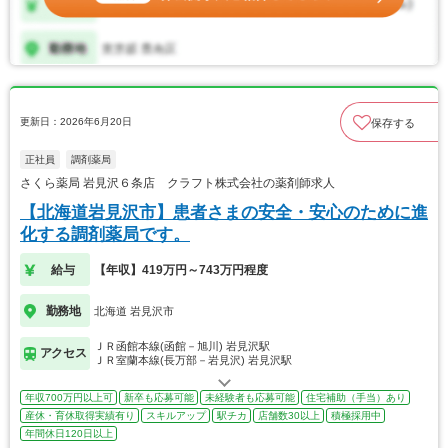
更新日：2026年6月20日
保存する
正社員
調剤薬局
さくら薬局 岩見沢６条店 クラフト株式会社の薬剤師求人
【北海道岩見沢市】患者さまの安全・安心のために進
化する調剤薬局です。
給与
【年収】419万円～743万円程度
勤務地
北海道 岩見沢市
ＪＲ函館本線(函館－旭川) 岩見沢駅
アクセス
ＪＲ室蘭本線(長万部－岩見沢) 岩見沢駅
年収700万円以上可
新卒も応募可能
未経験者も応募可能
住宅補助（手当）あり
産休・育休取得実績有り
スキルアップ
駅チカ
店舗数30以上
積極採用中
年間休日120日以上