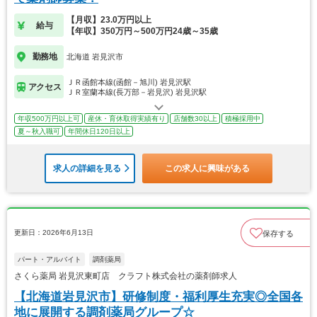
【月収】23.0万円以上
給与
【年収】350万円～500万円24歳～35歳
勤務地
北海道 岩見沢市
ＪＲ函館本線(函館－旭川) 岩見沢駅
アクセス
ＪＲ室蘭本線(長万部－岩見沢) 岩見沢駅
年収500万円以上可
産休・育休取得実績有り
店舗数30以上
積極採用中
夏～秋入職可
年間休日120日以上
求人の詳細を見る
この求人に興味がある
更新日：2026年6月13日
保存する
パート・アルバイト
調剤薬局
さくら薬局 岩見沢東町店 クラフト株式会社の薬剤師求人
【北海道岩見沢市】研修制度・福利厚生充実◎全国各
地に展開する調剤薬局グループ☆