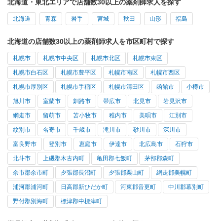
北海道・東北エリアで店舗数30以上の薬剤師求人を探す
北海道
青森
岩手
宮城
秋田
山形
福島
北海道の店舗数30以上の薬剤師求人を市区町村で探す
札幌市
札幌市中央区
札幌市北区
札幌市東区
札幌市白石区
札幌市豊平区
札幌市南区
札幌市西区
札幌市厚別区
札幌市手稲区
札幌市清田区
函館市
小樽市
旭川市
室蘭市
釧路市
帯広市
北見市
岩見沢市
網走市
留萌市
苫小牧市
稚内市
美唄市
江別市
紋別市
名寄市
千歳市
滝川市
砂川市
深川市
富良野市
登別市
恵庭市
伊達市
北広島市
石狩市
北斗市
上磯郡木古内町
亀田郡七飯町
茅部郡森町
余市郡余市町
夕張郡長沼町
夕張郡栗山町
網走郡美幌町
浦河郡浦河町
日高郡新ひだか町
河東郡音更町
中川郡幕別町
野付郡別海町
標津郡中標津町