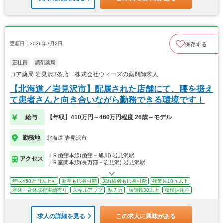
更新日：2026年7月2日
保存する
正社員
調剤薬局
コア薬局 岩見沢3条店 株式会社ウィーズの薬剤師求人
【北海道／岩見沢市】配属された店舗にて、腰を据え
て患者さんと向き合いながら勤務できる環境です！
給与
【年収】410万円～460万円程度 26歳～モデル
勤務地
北海道 岩見沢市
ＪＲ函館本線(函館－旭川) 岩見沢駅
アクセス
ＪＲ室蘭本線(長万部－岩見沢) 岩見沢駅
年収450万円以上可
新卒も応募可能
未経験者も応募可能
残業月10ｈ以下
産休・育休取得実績有り
スキルアップ
駅チカ
店舗数30以上
積極採用中
求人の詳細を見る
この求人に興味がある