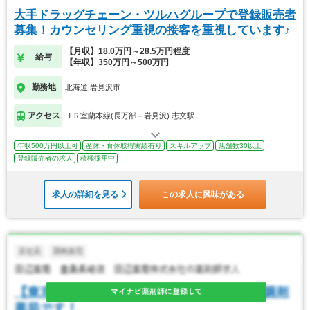
大手ドラッグチェーン・ツルハグループで登録販売者
募集！カウンセリング重視の接客を重視しています♪
【月収】18.0万円～28.5万円程度
給与
【年収】350万円～500万円
勤務地
北海道 岩見沢市
アクセス
ＪＲ室蘭本線(長万部－岩見沢) 志文駅
年収500万円以上可
産休・育休取得実績有り
スキルアップ
店舗数30以上
登録販売者の求人
積極採用中
求人の詳細を見る
この求人に興味がある