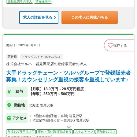
登録販売者の求人
積極採用中
求人の詳細を見る
この求人に興味がある
更新日：2026年6月18日
保存する
正社員
ドラッグストア（OTCのみ）
株式会社ツルハ 岩見沢東店の登録販売者の求人
大手ドラッグチェーン・ツルハグループで登録販売者
募集！カウンセリング重視の接客を重視しています♪
【月収】18.0万円～28.5万円程度
給与
【年収】350万円～500万円
勤務地
北海道 岩見沢市
ＪＲ函館本線(函館－旭川) 岩見沢駅
アクセス
ＪＲ室蘭本線(長万部－岩見沢) 岩見沢駅
年収500万円以上可
産休・育休取得実績有り
スキルアップ
店舗数30以上