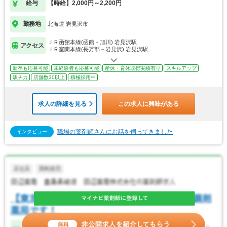
給与
【時給】2,000円～2,200円
勤務地
北海道 岩見沢市
ＪＲ函館本線(函館－旭川) 岩見沢駅
アクセス
ＪＲ室蘭本線(長万部－岩見沢) 岩見沢駅
新卒も応募可能
未経験者も応募可能
産休・育休取得実績有り
スキルアップ
駅チカ
店舗数30以上
積極採用中
求人の詳細を見る
この求人に興味がある
職場の薬剤師さんにお話を伺ってきました
インタビュー