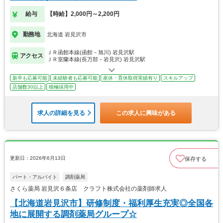
給与
【時給】2,000円～2,200円
勤務地
北海道 岩見沢市
ＪＲ函館本線(函館－旭川) 岩見沢駅
アクセス
ＪＲ室蘭本線(長万部－岩見沢) 岩見沢駅
新卒も応募可能
未経験者も応募可能
産休・育休取得実績有り
スキルアップ
店舗数30以上
積極採用中
求人の詳細を見る
この求人に興味がある
更新日：2026年6月13日
保存する
パート・アルバイト
調剤薬局
さくら薬局 岩見沢６条店 クラフト株式会社の薬剤師求人
【北海道岩見沢市】研修制度・福利厚生充実◎全国各
地に展開する調剤薬局グループ☆