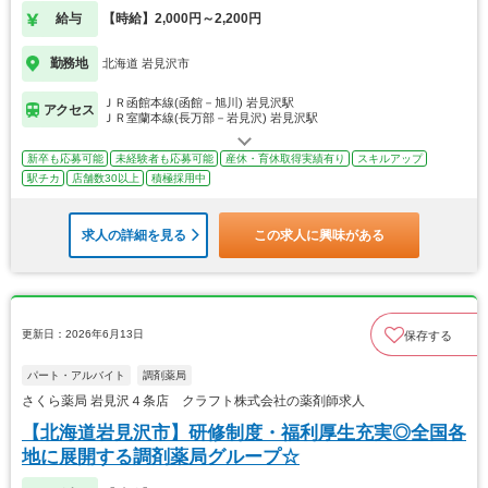
給与
【時給】2,000円～2,200円
勤務地
北海道 岩見沢市
ＪＲ函館本線(函館－旭川) 岩見沢駅
アクセス
ＪＲ室蘭本線(長万部－岩見沢) 岩見沢駅
新卒も応募可能
未経験者も応募可能
産休・育休取得実績有り
スキルアップ
駅チカ
店舗数30以上
積極採用中
求人の詳細を見る
この求人に興味がある
更新日：2026年6月13日
保存する
パート・アルバイト
調剤薬局
さくら薬局 岩見沢４条店 クラフト株式会社の薬剤師求人
【北海道岩見沢市】研修制度・福利厚生充実◎全国各
地に展開する調剤薬局グループ☆