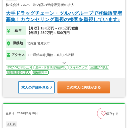
株式会社ツルハ 岩内店の登録販売者の求人
大手ドラッグチェーン・ツルハグループで登録販売者
募集！カウンセリング重視の接客を重視しています♪
【月収】18.0万円～28.5万円程度
給与
【年収】350万円～500万円
勤務地
北海道 岩見沢市
アクセス
ＪＲ函館本線(函館－旭川) 小沢駅
年収500万円以上可
産休・育休取得実績有り
スキルアップ
店舗数30以上
登録販売者の求人
積極採用中
求人の詳細を見る
この求人に興味がある
更新日：2026年6月18日
保存する
正社員