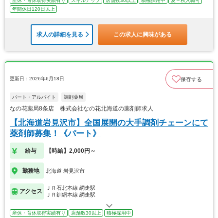
産休・育休取得実績有り
スキルアップ
店舗数30以上
積極採用中
夏～秋入職可
年間休日120日以上
求人の詳細を見る
この求人に興味がある
更新日：2026年6月18日
保存する
パート・アルバイト
調剤薬局
なの花薬局8条店 株式会社なの花北海道の薬剤師求人
【北海道岩見沢市】全国展開の大手調剤チェーンにて
薬剤師募集！《パート》
給与
【時給】2,000円～
勤務地
北海道 岩見沢市
ＪＲ石北本線 網走駅
アクセス
ＪＲ釧網本線 網走駅
産休・育休取得実績有り
店舗数30以上
積極採用中