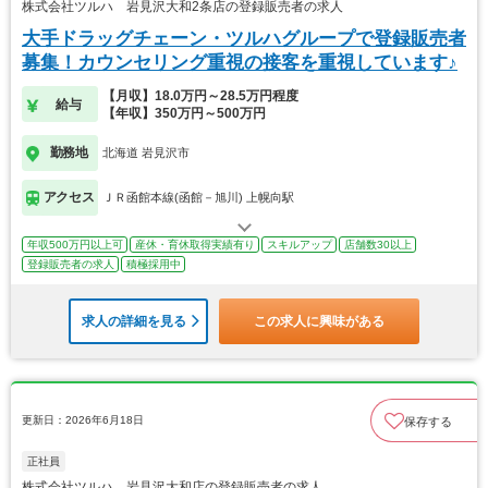
株式会社ツルハ 岩見沢大和2条店の登録販売者の求人
大手ドラッグチェーン・ツルハグループで登録販売者
募集！カウンセリング重視の接客を重視しています♪
【月収】18.0万円～28.5万円程度
給与
【年収】350万円～500万円
勤務地
北海道 岩見沢市
アクセス
ＪＲ函館本線(函館－旭川) 上幌向駅
年収500万円以上可
産休・育休取得実績有り
スキルアップ
店舗数30以上
登録販売者の求人
積極採用中
求人の詳細を見る
この求人に興味がある
更新日：2026年6月18日
保存する
正社員
株式会社ツルハ 岩見沢大和店の登録販売者の求人