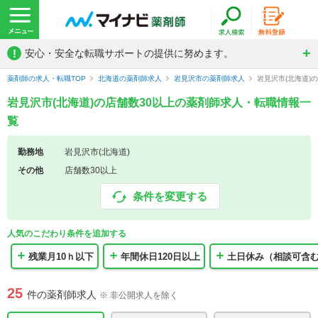
!
安心・安全な転職サポートの提供に努めます。
薬剤師の求人・転職TOP
北海道の薬剤師求人
岩見沢市の薬剤師求人
岩見沢市(北海道)
岩見沢市(北海道)の店舗数30以上の薬剤師求人・転職情報一
覧
勤務地
岩見沢市(北海道)
その他
店舗数30以上
条件を変更する
人気のこだわり条件を追加する
残業月10ｈ以下
年間休日120日以上
土日休み（相談可含
25
件の薬剤師求人
※ 非公開求人を除く