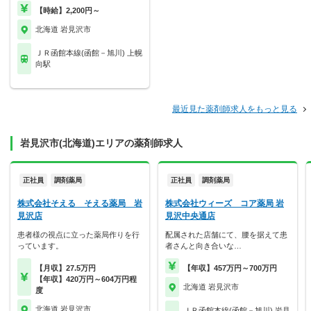
【時給】2,200円～
北海道 岩見沢市
ＪＲ函館本線(函館－旭川) 上幌
向駅
最近見た薬剤師求人をもっと見る
岩見沢市(北海道)エリアの薬剤師求人
正社員
調剤薬局
正社員
調剤薬局
株式会社そえる そえる薬局 岩
株式会社ウィーズ コア薬局 岩
見沢店
見沢中央通店
患者様の視点に立った薬局作りを行
配属された店舗にて、腰を据えて患
っています。
者さんと向き合いな…
【月収】27.5万円
【年収】457万円～700万円
【年収】420万円～604万円程
北海道 岩見沢市
度
北海道 岩見沢市
ＪＲ函館本線(函館－旭川) 岩見