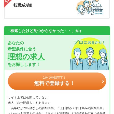
転職成功!!
「検索したけど見つからなかった・・」
方は
あなたの
希望条件に合う
理想の求人
をお探しします！
1分で登録完了！
無料で登録する！
サイト上では公開していない
求人（非公開求人）もあります
「高年収かつ転勤なしの調剤薬局」「土日休み＋平日休みの調剤薬局」
といった人気求人の場合、「マイナビ薬剤師」に登録済みの方に優先的