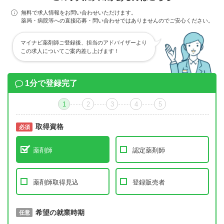
無料で求人情報をお問い合わせいただけます。
薬局・病院等への直接応募・問い合わせではありませんのでご安心ください。
マイナビ薬剤師ご登録後、担当のアドバイザーより
この求人についてご案内差し上げます！
1分で登録完了
1
2
3
4
5
取得資格
必須
必須
薬剤師
認定薬剤師
薬剤師取得見込
登録販売者
取得予定年
希望の就業時期
必須
任意