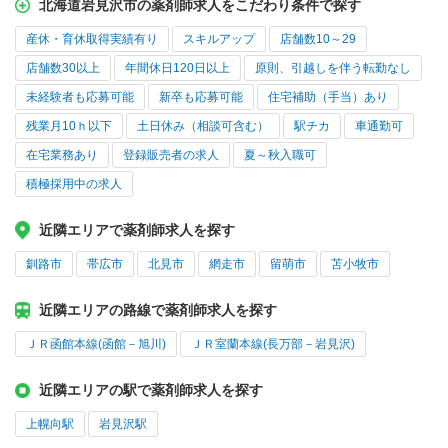
北海道岩見沢市の薬剤師求人をこだわり条件で探す
産休・育休取得実績有り
スキルアップ
店舗数10～29
店舗数30以上
年間休日120日以上
原則、引越しを伴う転勤なし
未経験者も応募可能
新卒も応募可能
住宅補助（手当）あり
残業月10ｈ以下
土日休み（相談可含む）
駅チカ
車通勤可
在宅業務あり
登録販売者の求人
夏～秋入職可
積極採用中の求人
近隣エリアで薬剤師求人を探す
釧路市
帯広市
北見市
網走市
留萌市
苫小牧市
近隣エリアの路線で薬剤師求人を探す
ＪＲ函館本線(函館－旭川)
ＪＲ室蘭本線(長万部－岩見沢)
近隣エリアの駅で薬剤師求人を探す
上幌向駅
岩見沢駅