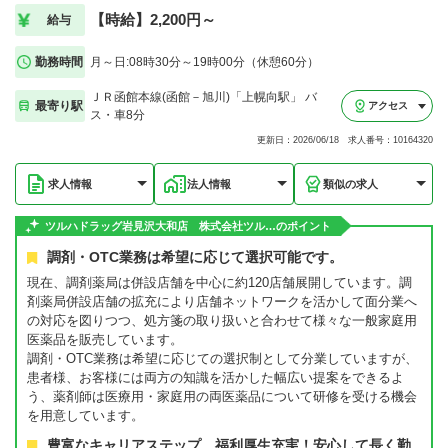
【時給】2,200円～
給与
勤務時間
月～日:08時30分～19時00分（休憩60分）
ＪＲ函館本線(函館－旭川)「上幌向駅」 バ
最寄り駅
アクセス
ス・車8分
更新日：2026/06/18 求人番号：10164320
求人情報
法人情報
類似の求人
ツルハドラッグ岩見沢大和店 株式会社ツル…のポイント
調剤・OTC業務は希望に応じて選択可能です。
現在、調剤薬局は併設店舗を中心に約120店舗展開しています。調
剤薬局併設店舗の拡充により店舗ネットワークを活かして面分業へ
の対応を図りつつ、処方箋の取り扱いと合わせて様々な一般家庭用
医薬品を販売しています。
調剤・OTC業務は希望に応じての選択制として分業していますが、
患者様、お客様には両方の知識を活かした幅広い提案をできるよ
う、薬剤師は医療用・家庭用の両医薬品について研修を受ける機会
を用意しています。
豊富なキャリアステップ、福利厚生充実！安心して長く勤