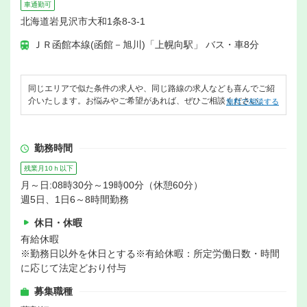
車通勤可
北海道岩見沢市大和1条8-3-1
ＪＲ函館本線(函館－旭川)「上幌向駅」 バス・車8分
同じエリアで似た条件の求人や、同じ路線の求人なども喜んでご紹
介いたします。お悩みやご希望があれば、ぜひご相談ください。
無料で相談する
勤務時間
残業月10ｈ以下
月～日:08時30分～19時00分（休憩60分）
週5日、1日6～8時間勤務
休日・休暇
有給休暇
※勤務日以外を休日とする※有給休暇：所定労働日数・時間
に応じて法定どおり付与
募集職種