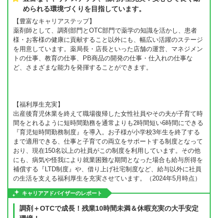
められる環境づくりを目指しています。
【豊富なキャリアステップ】
薬剤師として、調剤部門とOTC部門で薬学の知識を活かし、患者
様・お客様の健康に貢献すること以外にも、幅広い活躍のステージ
を用意しています。薬局長・店長といった店舗の運営、マネジメン
トの仕事、教育の仕事、PB商品の開発の仕事・仕入れの仕事な
ど、さまざまな能力を発揮することができます。
【福利厚生充実】
出産後育児休業を終えて職場復帰した女性社員やその夫が子育て時
間をとれるように短時間勤務を通常よりも2時間短い6時間にできる
『育児短時間勤務制度』を導入。お子様が小学校3年生を終了する
まで適用できる、仕事と子育ての両立をサポートする制度となって
おり、現在150名以上の社員がこの制度を利用しています。その他
にも、病気や怪我により就業困難な期間となった場合も給与所得を
補償する『LTD制度』や、借り上げ社宅制度など、給与以外に社員
の生活を支える福利厚生を充実させています。（2024年5月時点）
キャリアアドバイザーのレポート
調剤＋OTCで成長！残業10時間未満＆休暇充実の大手安定