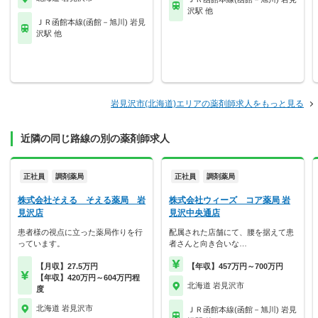
沢駅 他
ＪＲ函館本線(函館－旭川) 岩見
沢駅 他
岩見沢市(北海道)エリアの薬剤師求人をもっと見る
近隣の同じ路線の別の薬剤師求人
正社員
調剤薬局
正社員
調剤薬局
株式会社そえる そえる薬局 岩
株式会社ウィーズ コア薬局 岩
見沢店
見沢中央通店
患者様の視点に立った薬局作りを行
配属された店舗にて、腰を据えて患
っています。
者さんと向き合いな…
【月収】27.5万円
【年収】457万円～700万円
【年収】420万円～604万円程
北海道 岩見沢市
度
北海道 岩見沢市
ＪＲ函館本線(函館－旭川) 岩見