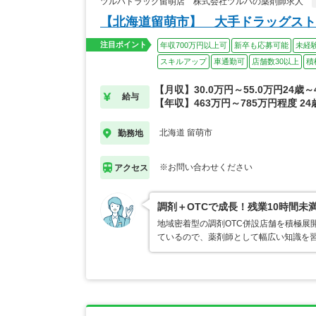
ツルハドラッグ留萌店 株式会社ツルハの薬剤師求人
【北海道留萌市】 大手ドラッグスト
注目ポイント
年収700万円以上可
新卒も応募可能
未経
スキルアップ
車通勤可
店舗数30以上
積
【月収】30.0万円～55.0万円24歳
給与
【年収】463万円～785万円程度 2
北海道 留萌市
勤務地
※お問い合わせください
アクセス
調剤＋OTCで成長！残業10時間未
地域密着型の調剤OTC併設店舗を積極展
ているので、薬剤師として幅広い知識を