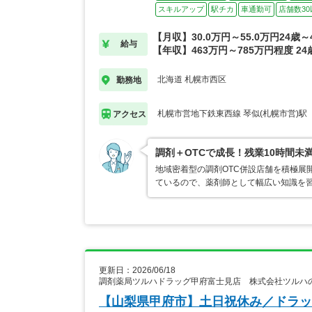
スキルアップ
駅チカ
車通勤可
店舗数30
【月収】30.0万円～55.0万円24歳
給与
【年収】463万円～785万円程度 2
北海道 札幌市西区
勤務地
札幌市営地下鉄東西線 琴似(札幌市営)駅
アクセス
調剤＋OTCで成長！残業10時間未
地域密着型の調剤OTC併設店舗を積極展
ているので、薬剤師として幅広い知識を
更新日：2026/06/18
調剤薬局ツルハドラッグ甲府富士見店 株式会社ツルハ
【山梨県甲府市】土日祝休み／ドラッ