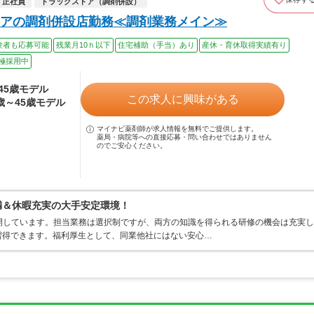
正社員
ドラッグストア（調剤併設）
アの調剤併設店勤務≪調剤業務メイン≫
験者も応募可能
残業月10ｈ以下
住宅補助（手当）あり
産休・育休取得実績有り
極採用中
～45歳モデル
この求人に興味がある
4歳～45歳モデル
マイナビ薬剤師が求人情報を無料でご提供します。
薬局・病院等への直接応募・問い合わせではありません
のでご安心ください。
満＆休暇充実の大手安定環境！
開しています。担当業務は選択制ですが、両方の知識を得られる研修の機会は充実し
習得できます。福利厚生として、同業他社にはない安心…