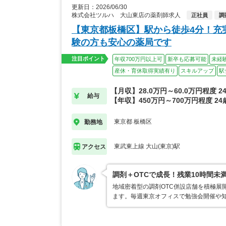
更新日：2026/06/30
株式会社ツルハ 大山東店の薬剤師求人
正社員
調
【東京都板橋区】駅から徒歩4分！充
験の方も安心の薬局です
注目ポイント
年収700万円以上可
新卒も応募可能
未経
産休・育休取得実績有り
スキルアップ
駅
【月収】28.0万円～60.0万円程度 
給与
【年収】450万円～700万円程度 2
東京都 板橋区
勤務地
東武東上線 大山(東京)駅
アクセス
調剤＋OTCで成長！残業10時間未
地域密着型の調剤OTC併設店舗を積極展
ます。毎週東京オフィスで勉強会開催や