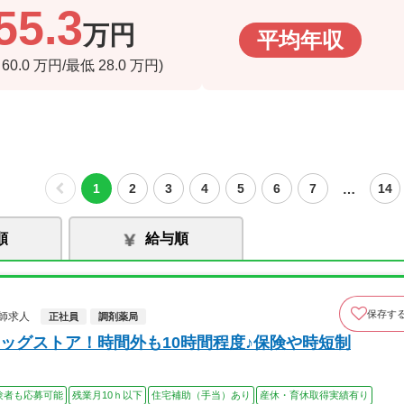
55.3
万円
平均年収
高
60.0
万円/最低
28.0
万円)
…
1
2
3
4
5
6
7
14
順
給与順
保存す
師求人
正社員
調剤薬局
ッグストア！時間外も10時間程度♪保険や時短制
験者も応募可能
残業月10ｈ以下
住宅補助（手当）あり
産休・育休取得実績有り