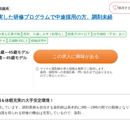
保存す
剤薬局
実した研修プログラムで中途採用の方、調剤未経
験者も応募可能
原則、引越しを伴う転勤なし
残業月10ｈ以下
住宅補助（手当）あり
チカ
店舗数30以上
積極採用中
24歳～45歳モデル
この求人に興味がある
4歳～45歳モデル
マイナビ薬剤師が求人情報を無料でご提供します。
薬局・病院等への直接応募・問い合わせではありません
のでご安心ください。
満＆休暇充実の大手安定環境！
開しています。調剤業務を担当する薬剤師は基本的に9時～19時の間での勤務となり
知識を得られる研修の機会は充実しているので、薬剤…