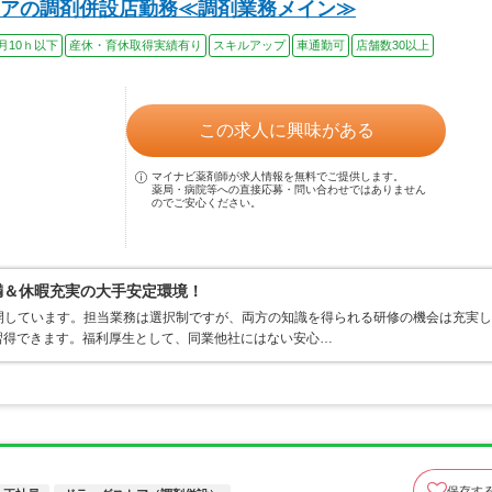
アの調剤併設店勤務≪調剤業務メイン≫
月10ｈ以下
産休・育休取得実績有り
スキルアップ
車通勤可
店舗数30以上
この求人に興味がある
マイナビ薬剤師が求人情報を無料でご提供します。
薬局・病院等への直接応募・問い合わせではありません
のでご安心ください。
満＆休暇充実の大手安定環境！
開しています。担当業務は選択制ですが、両方の知識を得られる研修の機会は充実し
習得できます。福利厚生として、同業他社にはない安心…
保存す