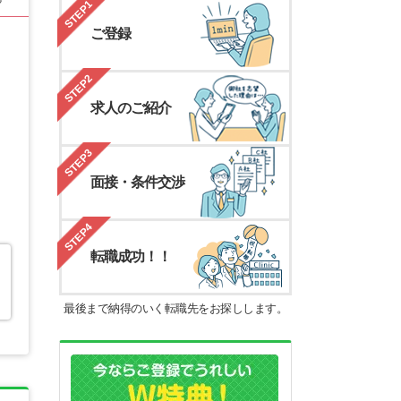
STEP1
ご登録
STEP2
求人のご紹介
STEP3
面接・条件交渉
STEP4
転職成功！！
最後まで納得のいく転職先をお探しします。