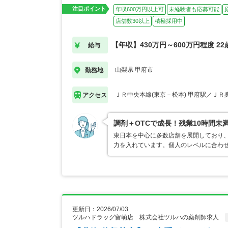
注目ポイント
年収600万円以上可
未経験者も応募可能
店舗数30以上
積極採用中
【年収】430万円～600万円程度 2
給与
山梨県 甲府市
勤務地
ＪＲ中央本線(東京－松本) 甲府駅／ＪＲ
アクセス
調剤＋OTCで成長！残業10時間未
東日本を中心に多数店舗を展開しており
力を入れています。個人のレベルに合わ
更新日：2026/07/03
ツルハドラッグ留萌店 株式会社ツルハの薬剤師求人