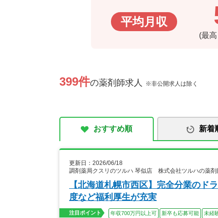
平均月収
(最
399件
の薬剤師求人
※非公開求人は除く
おすすめ順
新着
更新日：2026/06/18
調剤薬局クスリのツルハ 琴似店 株式会社ツルハの薬剤
【北海道札幌市西区】完全分業のドラ
度など福利厚生が充実
注目ポイント
年収700万円以上可
新卒も応募可能
未経