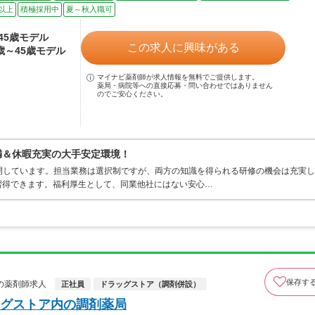
以上
積極採用中
夏～秋入職可
～45歳モデル
この求人に興味がある
4歳～45歳モデル
マイナビ薬剤師が求人情報を無料でご提供します。
薬局・病院等への直接応募・問い合わせではありません
のでご安心ください。
満＆休暇充実の大手安定環境！
開しています。担当業務は選択制ですが、両方の知識を得られる研修の機会は充実し
習得できます。福利厚生として、同業他社にはない安心…
保存す
の薬剤師求人
正社員
ドラッグストア（調剤併設）
グストア内の調剤薬局