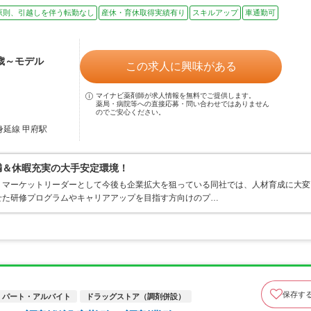
原則、引越しを伴う転勤なし
産休・育休取得実績有り
スキルアップ
車通勤可
2歳～モデル
この求人に興味がある
マイナビ薬剤師が求人情報を無料でご提供します。
薬局・病院等への直接応募・問い合わせではありません
のでご安心ください。
身延線 甲府駅
満＆休暇充実の大手安定環境！
、マーケットリーダーとして今後も企業拡大を狙っている同社では、人材育成に大変
せた研修プログラムやキャリアアップを目指す方向けのプ…
保存す
パート・アルバイト
ドラッグストア（調剤併設）