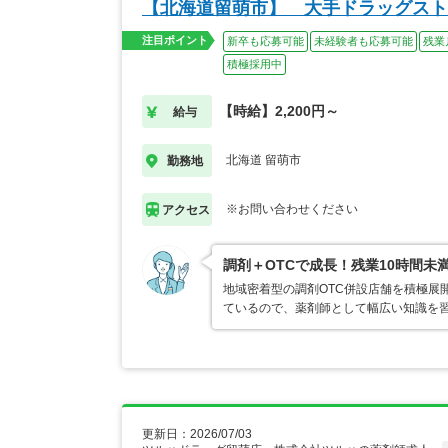
【北海道留萌市】 大手ドラッグスト
注目ポイント
新卒も応募可能
未経験者も応募可能
残業
積極採用中
【時給】2,200円～
給与
北海道 留萌市
勤務地
※お問い合わせください
アクセス
調剤＋OTCで成長！残業10時間未
地域密着型の調剤OTC併設店舗を積極展
ているので、薬剤師として幅広い知識を
更新日：2026/07/03