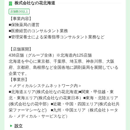
株式会社なの花北海道
店舗数30以上
【事業内容】
■保険薬局の運営
■医療経営のコンサルタント業務
■管理栄養士による栄養指導コンサルタント業務など
【店舗展開】
438店舗（グループ全体）※北海道内125店舗
北海道を中心に東京都、千葉県、埼玉県、神奈川県、大阪
府、京都府、島根県など全国各地に調剤薬局を展開している
企業です。
【事業所】
＜メディカルシステムネットワーク内＞
■北海道エリア(株式会社なの花北海道)■関東・甲信越・東
北・東海エリア(株式会社なの花東日本）■東海・北陸エリア
(株式会社なの花中部）■近畿・中国・四国エリア(株式会社共
栄ファーマシーなど) ■九州・中国エリア（株式会社トータ
ル・メディカル・サービスなど）
設立