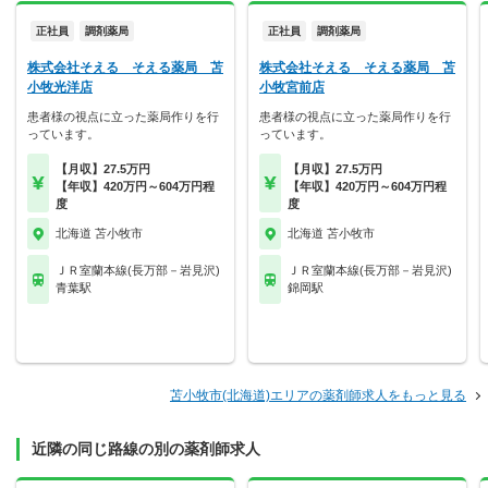
正社員
調剤薬局
正社員
調剤薬局
株式会社そえる そえる薬局 苫
株式会社そえる そえる薬局 苫
小牧光洋店
小牧宮前店
患者様の視点に立った薬局作りを行
患者様の視点に立った薬局作りを行
っています。
っています。
【月収】27.5万円
【月収】27.5万円
【年収】420万円～604万円程
【年収】420万円～604万円程
度
度
北海道 苫小牧市
北海道 苫小牧市
ＪＲ室蘭本線(長万部－岩見沢)
ＪＲ室蘭本線(長万部－岩見沢)
青葉駅
錦岡駅
苫小牧市(北海道)エリアの薬剤師求人をもっと見る
近隣の同じ路線の別の薬剤師求人