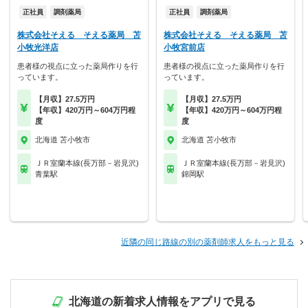
正社員
調剤薬局
正社員
調剤薬局
株式会社そえる そえる薬局 苫
株式会社そえる そえる薬局 苫
小牧光洋店
小牧宮前店
患者様の視点に立った薬局作りを行
患者様の視点に立った薬局作りを行
っています。
っています。
【月収】27.5万円
【月収】27.5万円
【年収】420万円～604万円程
【年収】420万円～604万円程
度
度
北海道 苫小牧市
北海道 苫小牧市
ＪＲ室蘭本線(長万部－岩見沢)
ＪＲ室蘭本線(長万部－岩見沢)
青葉駅
錦岡駅
近隣の同じ路線の別の薬剤師求人をもっと見る
北海道の新着求人情報をアプリで見る