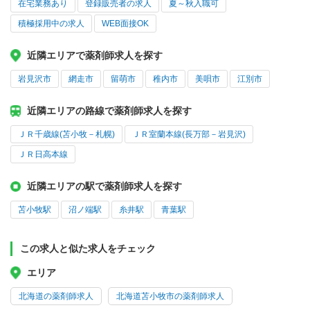
在宅業務あり
登録販売者の求人
夏～秋入職可
積極採用中の求人
WEB面接OK
近隣エリアで薬剤師求人を探す
岩見沢市
網走市
留萌市
稚内市
美唄市
江別市
近隣エリアの路線で薬剤師求人を探す
ＪＲ千歳線(苫小牧－札幌)
ＪＲ室蘭本線(長万部－岩見沢)
ＪＲ日高本線
近隣エリアの駅で薬剤師求人を探す
苫小牧駅
沼ノ端駅
糸井駅
青葉駅
この求人と似た求人をチェック
エリア
北海道の薬剤師求人
北海道苫小牧市の薬剤師求人