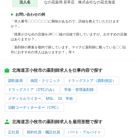
法人名
なの花薬局 若草店 株式会社なの花北海道
お問い合わせの例
「求人番号〇〇〇〇〇〇に興味があるので、詳細を教えていただけます
か？」
「残業が少なめの店舗をJR〇〇線の沿線で探していますが、おすすめの店舗
はありますか？」
「薬剤師の募集を都内で探しています。マイナビ薬剤師に載っている〇〇以
外におすすめの求人はありますか？」等々
北海道苫小牧市の薬剤師求人を仕事内容で探す
調剤薬局
病院・クリニック
ドラッグストア（調剤併設）
ドラッグストア（OTCのみ）
学術・管理薬剤師
メディカルライター、 MSL、 DI、学術
治験コーディネーター（CRC）
北海道苫小牧市の薬剤師求人を雇用形態で探す
正社員
契約社員・嘱託社員
パート・アルバイト