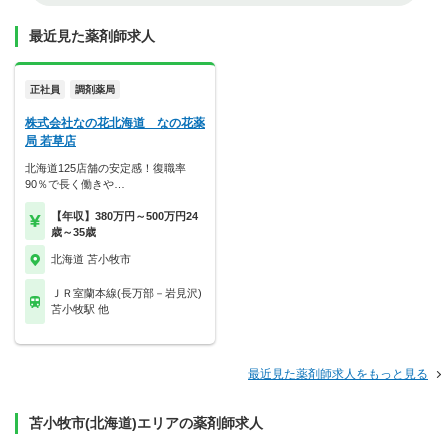
最近見た薬剤師求人
正社員
調剤薬局
株式会社なの花北海道 なの花薬
局 若草店
北海道125店舗の安定感！復職率
90％で長く働きや…
【年収】380万円～500万円24
歳～35歳
北海道 苫小牧市
ＪＲ室蘭本線(長万部－岩見沢)
苫小牧駅 他
最近見た薬剤師求人をもっと見る
苫小牧市(北海道)エリアの薬剤師求人