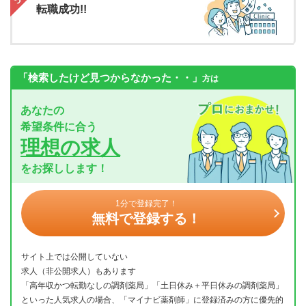
転職成功!!
「検索したけど見つからなかった・・」
方は
あなたの
希望条件に合う
理想の求人
をお探しします！
1分で登録完了！
無料で登録する！
サイト上では公開していない
求人（非公開求人）もあります
「高年収かつ転勤なしの調剤薬局」「土日休み＋平日休みの調剤薬局」
といった人気求人の場合、「マイナビ薬剤師」に登録済みの方に優先的