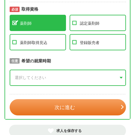
取得資格
必須
必須
薬剤師
認定薬剤師
薬剤師取得見込
登録販売者
取得予定年
希望の就業時期
必須
任意
年 3月
次に進む
求人を保存する