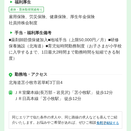
福利厚生
産休・育休取得実績有り
雇用保険、労災保険、健康保険、厚生年金保険
社員持株会制度
手当・福利厚生備考
■薬剤師賠償保健加入■地域手当（上限50,000円／月）■研修
保養施設（北海道）■育児短時間勤務制度（お子さまが小学校
に入学するまで、1日最大2時間まで勤務時間を短縮できる制
度）
勤務地・アクセス
北海道苫小牧市若草町3丁目4
ＪＲ室蘭本線(長万部－岩見沢)「苫小牧駅」 徒歩12分
ＪＲ日高本線「苫小牧駅」 徒歩12分
同じエリアで似た条件の求人や、同じ路線の求人なども喜んでご紹
介いたします。お悩みやご希望があれば、ぜひご相談ください。
無料で相談する