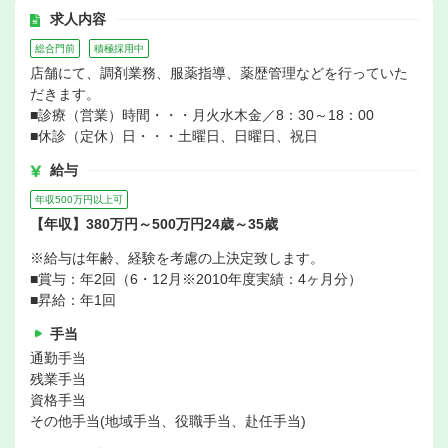
求人内容
総合門前
積極採用中
店舗にて、調剤業務、服薬指導、薬歴管理などを行っていた
だきます。
■診療（営業）時間・・・月火水木金／8：30～18：00
■休診（定休）日・・・土曜日、日曜日、祝日
給与
年収500万円以上可
【年収】380万円～500万円24歳～35歳
※給与は年齢、経験を考慮の上決定致します。
■賞与：年2回（6・12月※2010年度実績：4ヶ月分）
■昇給：年1回
手当
通勤手当
残業手当
資格手当
その他手当(地域手当、役職手当、赴任手当)