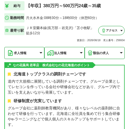
【年収】380万円～500万円24歳～35歳
給与
勤務時間
月火水木金:08時30分～18時00分（休憩60分）
ＪＲ室蘭本線(長万部－岩見沢)「苫小牧駅」
最寄り駅
アクセス
徒歩12分
更新日：2026/06/18 求人番号：256934
求人情報
法人情報
類似の求人
なの花薬局 若草店 株式会社なの花北海道のポイント
北海道トップクラスの調剤チェーンです
道内で大規模に展開している調剤チェーンです。グループ企業とし
てレセコンを作っている会社や研修会社などがあり、グループ内で
互いを支えあいながら発展しています。
研修制度が充実しています
グループ会社に薬剤師教育機関があり、様々なレベルの薬剤師に合
わせて研修を行っています。北海道に全社員を集めて行う集合研修
やe-ラーニングなどで個人個人のスキルアップをサポートしていま
す。