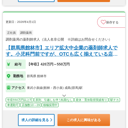
更新日：2026年4月1日
保存する
正社員
調剤薬局
調剤薬局の薬剤師求人（法人名非公開 ※詳細はお問合せください）
【群馬県館林市】エリア拡大中企業の薬剤師求人で
す。小児科門前ですが、OTCも広く揃えている店舗
です。
給与
【年収】420万円～550万円
勤務地
群馬県 館林市
アクセス
東武小泉線(館林－西小泉) 成島(群馬)駅
年収550万円以上可
原則、引越しを伴う転勤なし
産休・育休取得実績有り
駅チカ
車通勤可
店舗数10～29
積極採用中
求人の詳細を見る
この求人に興味がある