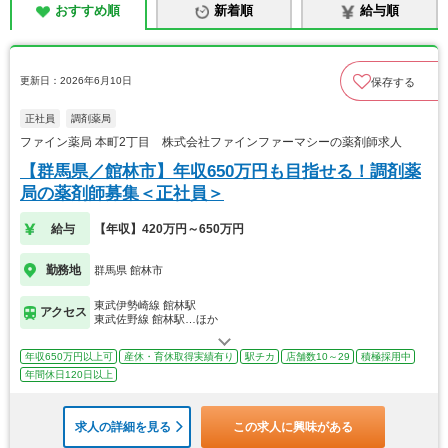
おすすめ順
新着順
給与順
更新日：2026年6月10日
保存する
正社員
調剤薬局
ファイン薬局 本町2丁目 株式会社ファインファーマシーの薬剤師求人
【群馬県／館林市】年収650万円も目指せる！調剤薬
局の薬剤師募集＜正社員＞
給与
【年収】420万円～650万円
勤務地
群馬県 館林市
東武伊勢崎線 館林駅
アクセス
東武佐野線 館林駅…ほか
年収650万円以上可
産休・育休取得実績有り
駅チカ
店舗数10～29
積極採用中
年間休日120日以上
求人の詳細を見る
この求人に興味がある