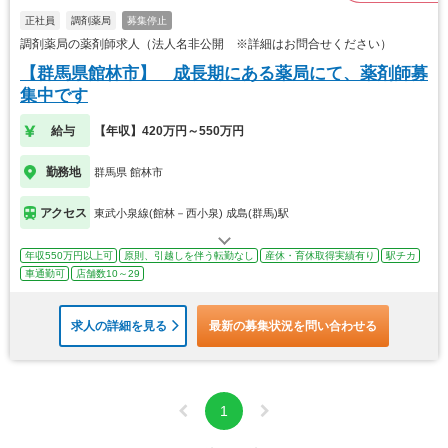
正社員
調剤薬局
募集停止
調剤薬局の薬剤師求人（法人名非公開 ※詳細はお問合せください）
【群馬県館林市】 成長期にある薬局にて、薬剤師募
集中です
給与
【年収】420万円～550万円
勤務地
群馬県 館林市
アクセス
東武小泉線(館林－西小泉) 成島(群馬)駅
年収550万円以上可
原則、引越しを伴う転勤なし
産休・育休取得実績有り
駅チカ
車通勤可
店舗数10～29
求人の詳細を見る
最新の募集状況を問い合わせる
1