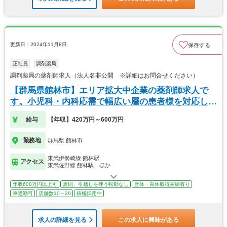
更新日：2024年11月8日
保存する
正社員
調剤薬局
調剤薬局の薬剤師求人（法人名非公開 ※詳細はお問合せください）
【群馬県館林市】エリア拡大中企業の薬剤師求人で
す。小児科・内科応需で幅広い層の患者様を対応しま
す。
給与
【年収】420万円～600万円
勤務地
群馬県 館林市
東武伊勢崎線 館林駅
アクセス
東武佐野線 館林駅…ほか
年収600万円以上可
原則、引越しを伴う転勤なし
産休・育休取得実績有り
車通勤可
店舗数10～29
積極採用中
求人の詳細を見る
この求人に興味がある