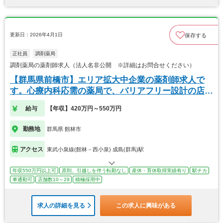
更新日：2026年4月1日
保存する
正社員
調剤薬局
調剤薬局の薬剤師求人（法人名非公開 ※詳細はお問合せください）
【群馬県前橋市】エリア拡大中企業の薬剤師求人で
す。心療内科応需の薬局で、バリアフリー設計の店舗
です。
給与
【年収】420万円～550万円
勤務地
群馬県 館林市
アクセス
東武小泉線(館林－西小泉) 成島(群馬)駅
年収550万円以上可
原則、引越しを伴う転勤なし
産休・育休取得実績有り
駅チカ
車通勤可
店舗数10～29
積極採用中
求人の詳細を見る
この求人に興味がある