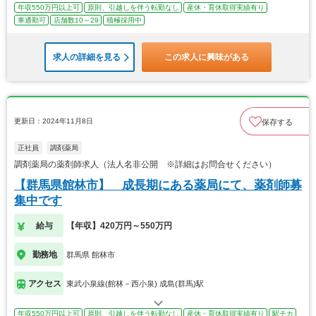
年収550万円以上可
原則、引越しを伴う転勤なし
産休・育休取得実績有り
車通勤可
店舗数10～29
積極採用中
求人の詳細を見る
この求人に興味がある
更新日：2024年11月8日
保存する
正社員
調剤薬局
調剤薬局の薬剤師求人（法人名非公開 ※詳細はお問合せください）
【群馬県館林市】 成長期にある薬局にて、薬剤師募
集中です
給与
【年収】420万円～550万円
勤務地
群馬県 館林市
アクセス
東武小泉線(館林－西小泉) 成島(群馬)駅
年収550万円以上可
原則、引越しを伴う転勤なし
産休・育休取得実績有り
駅チカ