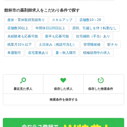
館林市の薬剤師求人をこだわり条件で探す
産休・育休取得実績有り
スキルアップ
店舗数10～29
店舗数30以上
年間休日120日以上
原則、引越しを伴う転勤なし
未経験者も応募可能
新卒も応募可能
住宅補助（手当）あり
残業月10ｈ以下
土日休み（相談可含む）
管理職候補
駅チカ
車通勤可
在宅業務あり
夏～秋入職可
積極採用中の求人
最近見た求人
保存した求人
保存した検索条件
検索条件を保存する