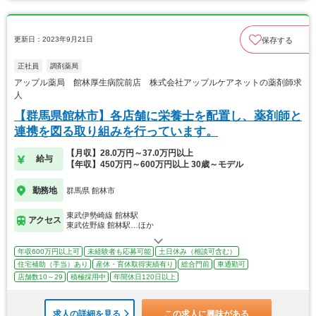
更新日：2023年9月21日
保存する
正社員
調剤薬局
アップル薬局 館林厚生病院前店 株式会社アップルケアネットの薬剤師求
人
【群馬県館林市】各店舗に栄養士を配置し、薬剤師と
連携を図る取り組みを行っています。
【月収】28.0万円～37.0万円以上
給与
【年収】450万円～600万円以上 30歳～モデル
勤務地
群馬県 館林市
東武伊勢崎線 館林駅
アクセス
東武佐野線 館林駅…ほか
年収600万円以上可
未経験者も応募可能
土日休み（相談可含む）
住宅補助（手当）あり
産休・育休取得実績有り
総合門前
車通勤可
店舗数10～29
積極採用中
年間休日120日以上
求人の詳細を見る
この求人に興味がある