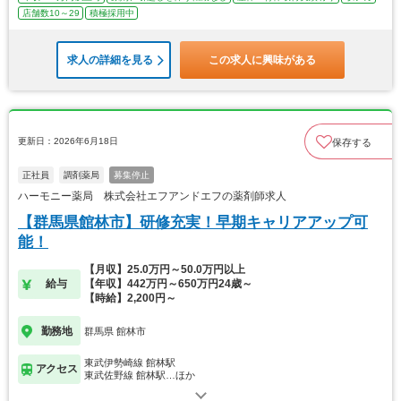
店舗数10～29
積極採用中
求人の詳細を見る
この求人に興味がある
更新日：2026年6月18日
保存する
正社員
調剤薬局
募集停止
ハーモニー薬局 株式会社エフアンドエフの薬剤師求人
【群馬県館林市】研修充実！早期キャリアアップ可
能！
【月収】25.0万円～50.0万円以上
給与
【年収】442万円～650万円24歳～
【時給】2,200円～
勤務地
群馬県 館林市
東武伊勢崎線 館林駅
アクセス
東武佐野線 館林駅…ほか