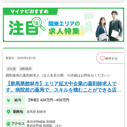
更新日：2026年4月1日
保存する
正社員
調剤薬局
調剤薬局の薬剤師求人（法人名非公開 ※詳細はお問合せください）
【群馬県館林市】エリア拡大中企業の薬剤師求人で
す。病院前の薬局で、スキルを積むことができる店舗
です。
給与
【年収】420万円～650万円
勤務地
群馬県 館林市
東武伊勢崎線 館林駅
アクセス
東武佐野線 館林駅…ほか