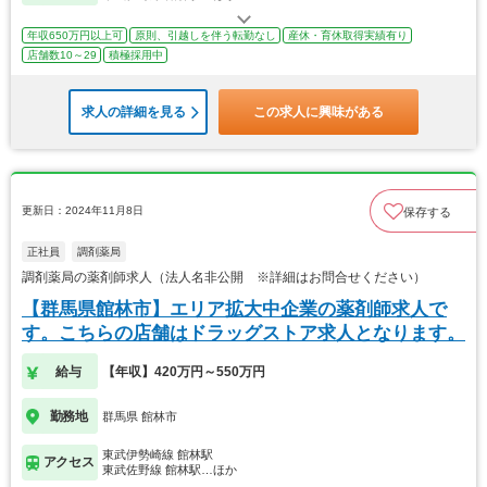
年収650万円以上可
原則、引越しを伴う転勤なし
産休・育休取得実績有り
店舗数10～29
積極採用中
求人の詳細を見る
この求人に興味がある
更新日：2024年11月8日
保存する
正社員
調剤薬局
調剤薬局の薬剤師求人（法人名非公開 ※詳細はお問合せください）
【群馬県館林市】エリア拡大中企業の薬剤師求人で
す。こちらの店舗はドラッグストア求人となります。
給与
【年収】420万円～550万円
勤務地
群馬県 館林市
東武伊勢崎線 館林駅
アクセス
東武佐野線 館林駅…ほか