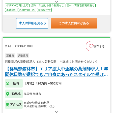
年収550万円以上可
原則、引越しを伴う転勤なし
産休・育休取得実績有り
車通勤可
店舗数10～29
積極採用中
求人の詳細を見る
この求人に興味がある
更新日：2024年11月8日
保存する
正社員
調剤薬局
調剤薬局の薬剤師求人（法人名非公開 ※詳細はお問合せください）
【群馬県館林市】エリア拡大中企業の薬剤師求人！年
間休日数が選択できご自身にあったスタイルで働けま
す！
給与
【年収】420万円～550万円
勤務地
群馬県 館林市
東武伊勢崎線 館林駅
アクセス
東武佐野線 館林駅…ほか