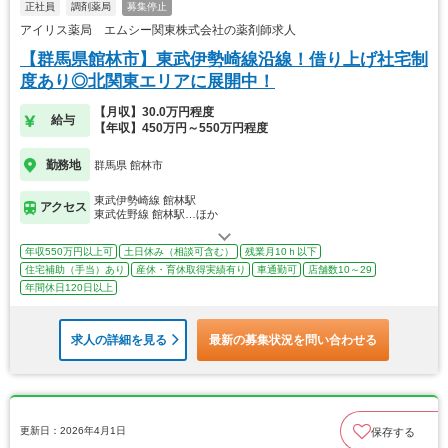
正社員
調剤薬局
募集停止
アイリス薬局 エムシー関東株式会社の薬剤師求人
【群馬県館林市】東武伊勢崎線沿線！借り上げ社宅制
度あり◎北関東エリアに展開中！
【月収】30.0万円程度
給与
【年収】450万円～550万円程度
勤務地
群馬県 館林市
東武伊勢崎線 館林駅
アクセス
東武佐野線 館林駅…ほか
年収550万円以上可
土日休み（相談可含む）
残業月10ｈ以下
住宅補助（手当）あり
産休・育休取得実績有り
車通勤可
店舗数10～29
年間休日120日以上
求人の詳細を見る
最新の募集状況を問い合わせる
更新日：2026年4月1日
保存する