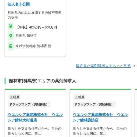
法人名非公開
群馬県内のみに展開する地域密着型
の薬局
【年収】420万円～600万円
群馬県 館林市
東武伊勢崎線 館林駅 他
最近見た薬剤師求人をもっと見る
館林市(群馬県)エリアの薬剤師求人
正社員
正社員
ドラッグストア（調剤併設）
ドラッグストア（調剤併設）
ウエルシア薬局株式会社 ウエル
ウエルシア薬局株式会社 ウエル
シア館林大街道店
シア館林諏訪店
暮らしを支える仕事だから、自分の
暮らしを支える仕事だから、自分の
暮らしも大切に。業…
暮らしも大切に。業…