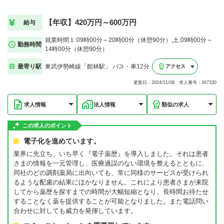
【年収】420万円～600万円
給与
就業時間１:09時00分～20時00分（休憩90分）,土:09時00分～
勤務時間
14時00分（休憩90分）
最寄り駅
東武伊勢崎線「館林駅」 バス・車12分
アクセス
更新日：2024/11/08 求人番号：267330
求人情報
法人情報
類似の求人
この求人のポイント
電子化を進めています。
業界に先立ち、いち早く『電子薬歴』を導入しました。それは患者
さまの情報を一元管理し、医療過誤のない環境を整えるとともに、
同社のどの調剤薬局に出向いても、常に同様のサービスが受けられ
るような配慮の結果にほかなりません。これにより患者さまが来院
してから薬歴を探すまでの時間が大幅短縮となり、長時間お待たせ
することなく薬を提供することが可能となりました。また電話問い
合わせに対しても威力を発揮しています。