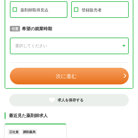
薬剤師取得見込
登録販売者
取得予定年
希望の就業時期
必須
任意
年 3月
次に進む
求人を保存する
最近見た薬剤師求人
正社員
調剤薬局