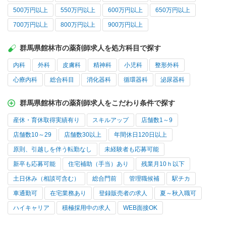
500万円以上
550万円以上
600万円以上
650万円以上
700万円以上
800万円以上
900万円以上
群馬県館林市の薬剤師求人を処方科目で探す
内科
外科
皮膚科
精神科
小児科
整形外科
心療内科
総合科目
消化器科
循環器科
泌尿器科
群馬県館林市の薬剤師求人をこだわり条件で探す
産休・育休取得実績有り
スキルアップ
店舗数1～9
店舗数10～29
店舗数30以上
年間休日120日以上
原則、引越しを伴う転勤なし
未経験者も応募可能
新卒も応募可能
住宅補助（手当）あり
残業月10ｈ以下
土日休み（相談可含む）
総合門前
管理職候補
駅チカ
車通勤可
在宅業務あり
登録販売者の求人
夏～秋入職可
ハイキャリア
積極採用中の求人
WEB面接OK