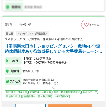
更新日：2026年6月18日
保存する
正社員
ドラッグストア（調剤併設）
スギドラッグ 太田小舞木店 株式会社スギ薬局の薬剤師求人
【群馬県太田市】ショッピングセンター敷地内／7連
続休暇制度あり◎急成長している大手薬局チェーンで
す。
【月収】27.0万円以上
給与
【年収】400万円～740万円モデル
勤務地
群馬県 太田市
東武伊勢崎線 太田(群馬)駅
アクセス
東武桐生線 太田(群馬)駅…ほか
年収700万円以上可
未経験者も応募可能
産休・育休取得実績有り
スキルアップ
店舗数30以上
積極採用中
夏～秋入職可
WEB面接OK