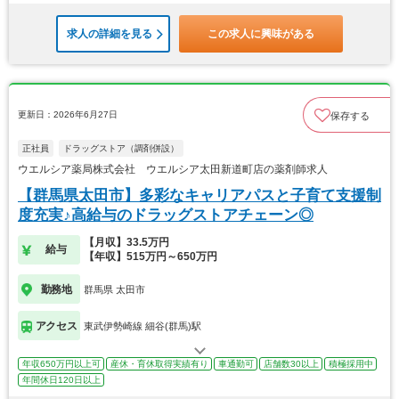
求人の詳細を見る
この求人に興味がある
更新日：2026年6月27日
保存する
正社員
ドラッグストア（調剤併設）
ウエルシア薬局株式会社 ウエルシア太田新道町店の薬剤師求人
【群馬県太田市】多彩なキャリアパスと子育て支援制
度充実♪高給与のドラッグストアチェーン◎
【月収】33.5万円
給与
【年収】515万円～650万円
勤務地
群馬県 太田市
アクセス
東武伊勢崎線 細谷(群馬)駅
年収650万円以上可
産休・育休取得実績有り
車通勤可
店舗数30以上
積極採用中
年間休日120日以上