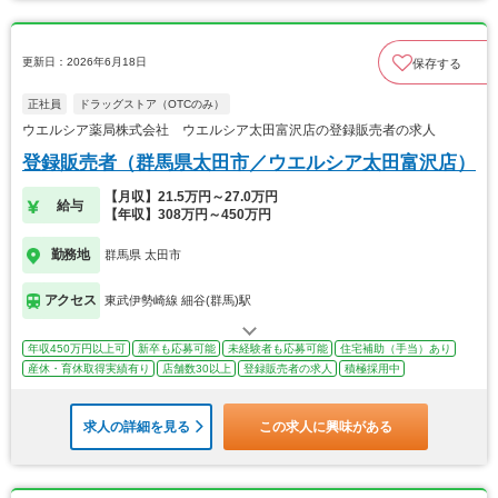
更新日：2026年6月18日
保存する
正社員
ドラッグストア（OTCのみ）
ウエルシア薬局株式会社 ウエルシア太田富沢店の登録販売者の求人
登録販売者（群馬県太田市／ウエルシア太田富沢店）
【月収】21.5万円～27.0万円
給与
【年収】308万円～450万円
勤務地
群馬県 太田市
アクセス
東武伊勢崎線 細谷(群馬)駅
年収450万円以上可
新卒も応募可能
未経験者も応募可能
住宅補助（手当）あり
産休・育休取得実績有り
店舗数30以上
登録販売者の求人
積極採用中
求人の詳細を見る
この求人に興味がある