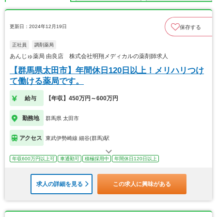
更新日：2024年12月19日
保存する
正社員
調剤薬局
あんじゅ薬局 由良店 株式会社明翔メディカルの薬剤師求人
【群馬県太田市】年間休日120日以上！メリハリつけ
て働ける薬局です。
給与
【年収】450万円～600万円
勤務地
群馬県 太田市
アクセス
東武伊勢崎線 細谷(群馬)駅
年収600万円以上可
車通勤可
積極採用中
年間休日120日以上
求人の詳細を見る
この求人に興味がある