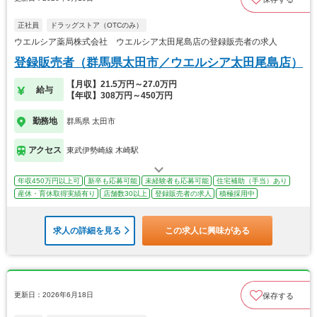
正社員
ドラッグストア（OTCのみ）
ウエルシア薬局株式会社 ウエルシア太田尾島店の登録販売者の求人
登録販売者（群馬県太田市／ウエルシア太田尾島店）
【月収】21.5万円～27.0万円
給与
【年収】308万円～450万円
勤務地
群馬県 太田市
アクセス
東武伊勢崎線 木崎駅
年収450万円以上可
新卒も応募可能
未経験者も応募可能
住宅補助（手当）あり
産休・育休取得実績有り
店舗数30以上
登録販売者の求人
積極採用中
求人の詳細を見る
この求人に興味がある
更新日：2026年6月18日
保存する