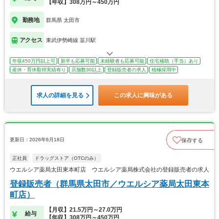
【年収】308万円～450万円
勤務地
群馬県 太田市
アクセス
東武伊勢崎線 韮川駅
年収450万円以上可
新卒も応募可能
未経験者も応募可能
住宅補助（手当）あり
産休・育休取得実績有り
店舗数30以上
登録販売者の求人
積極採用中
求人の詳細を見る
この求人に興味がある
更新日：2026年6月18日
保存する
正社員
ドラッグストア（OTCのみ）
ウエルシア薬局太田東本町店 ウエルシア薬局株式会社の登録販売者の求人
登録販売者（群馬県太田市／ウエルシア薬局太田東本
町店）
【月収】21.5万円～27.0万円
給与
【年収】308万円～450万円