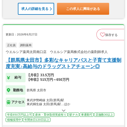
求人の詳細を見る
この求人に興味がある
更新日：2026年6月27日
保存する
正社員
調剤薬局
ウエルシア薬局太田南口店 ウエルシア薬局株式会社の薬剤師求人
【群馬県太田市】多彩なキャリアパスと子育て支援制
度充実♪高給与のドラッグストアチェーン◎
【月収】33.5万円
給与
【年収】515万円～650万円
勤務地
群馬県 太田市
東武伊勢崎線 太田(群馬)駅
アクセス
東武桐生線 太田(群馬)駅…ほか
年収650万円以上可
産休・育休取得実績有り
駅チカ
車通勤可
店舗数30以上
積極採用中
年間休日120日以上