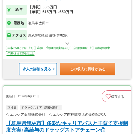
【月収】33.5万円
給与
【年収】515万円～650万円
勤務地
群馬県 太田市
アクセス
東武伊勢崎線 細谷(群馬)駅
年収650万円以上可
産休・育休取得実績有り
店舗数30以上
積極採用中
年間休日120日以上
求人の詳細を見る
この求人に興味がある
更新日：2026年6月26日
保存する
正社員
ドラッグストア（調剤併設）
ウエルシア薬局株式会社 ウエルシア館林諏訪店の薬剤師求人
【群馬県館林市】多彩なキャリアパスと子育て支援制
度充実♪高給与のドラッグストアチェーン◎