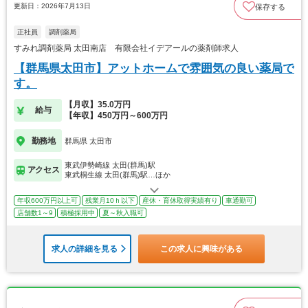
更新日：2026年7月13日
保存する
正社員
調剤薬局
すみれ調剤薬局 太田南店 有限会社イデアールの薬剤師求人
【群馬県太田市】アットホームで雰囲気の良い薬局で
す。
【月収】35.0万円
給与
【年収】450万円～600万円
勤務地
群馬県 太田市
東武伊勢崎線 太田(群馬)駅
アクセス
東武桐生線 太田(群馬)駅…ほか
年収600万円以上可
残業月10ｈ以下
産休・育休取得実績有り
車通勤可
店舗数1～9
積極採用中
夏～秋入職可
求人の詳細を見る
この求人に興味がある