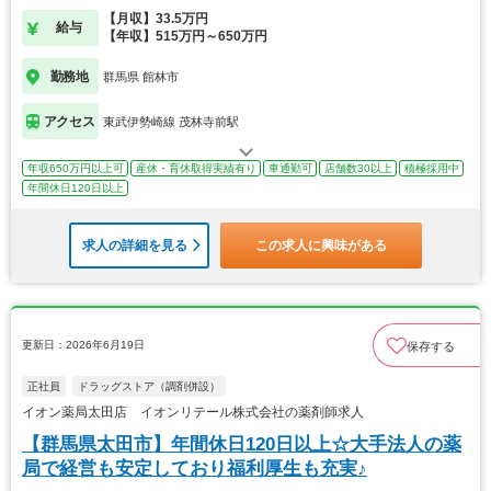
【月収】33.5万円
給与
【年収】515万円～650万円
勤務地
群馬県 館林市
アクセス
東武伊勢崎線 茂林寺前駅
年収650万円以上可
産休・育休取得実績有り
車通勤可
店舗数30以上
積極採用中
年間休日120日以上
求人の詳細を見る
この求人に興味がある
更新日：2026年6月19日
保存する
正社員
ドラッグストア（調剤併設）
イオン薬局太田店 イオンリテール株式会社の薬剤師求人
【群馬県太田市】年間休日120日以上☆大手法人の薬
局で経営も安定しており福利厚生も充実♪