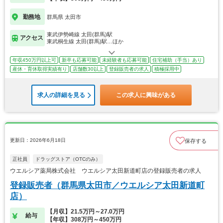
勤務地
群馬県 太田市
東武伊勢崎線 太田(群馬)駅
アクセス
東武桐生線 太田(群馬)駅…ほか
年収450万円以上可
新卒も応募可能
未経験者も応募可能
住宅補助（手当）あり
産休・育休取得実績有り
店舗数30以上
登録販売者の求人
積極採用中
求人の詳細を見る
この求人に興味がある
更新日：2026年6月18日
保存する
正社員
ドラッグストア（OTCのみ）
ウエルシア薬局株式会社 ウエルシア太田新道町店の登録販売者の求人
登録販売者（群馬県太田市／ウエルシア太田新道町
店）
【月収】21.5万円～27.0万円
給与
【年収】308万円～450万円