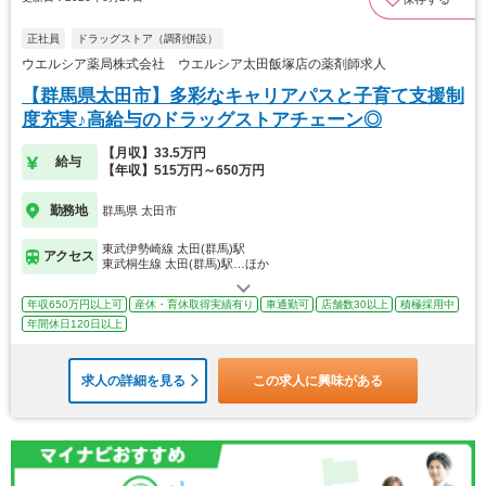
正社員
ドラッグストア（調剤併設）
ウエルシア薬局株式会社 ウエルシア太田飯塚店の薬剤師求人
【群馬県太田市】多彩なキャリアパスと子育て支援制
度充実♪高給与のドラッグストアチェーン◎
【月収】33.5万円
給与
【年収】515万円～650万円
勤務地
群馬県 太田市
東武伊勢崎線 太田(群馬)駅
アクセス
東武桐生線 太田(群馬)駅…ほか
年収650万円以上可
産休・育休取得実績有り
車通勤可
店舗数30以上
積極採用中
年間休日120日以上
求人の詳細を見る
この求人に興味がある