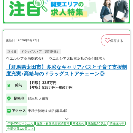
更新日：2026年6月27日
保存する
正社員
ドラッグストア（調剤併設）
ウエルシア薬局株式会社 ウエルシア太田富沢店の薬剤師求人
【群馬県太田市】多彩なキャリアパスと子育て支援制
度充実♪高給与のドラッグストアチェーン◎
【月収】33.5万円
給与
【年収】515万円～650万円
勤務地
群馬県 太田市
アクセス
東武伊勢崎線 細谷(群馬)駅
年収650万円以上可
産休・育休取得実績有り
車通勤可
店舗数30以上
積極採用中
年間休日120日以上