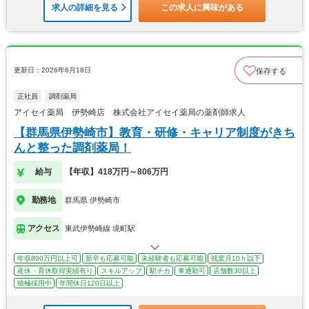
求人の詳細を見る
この求人に興味がある
更新日：2026年6月18日
保存する
正社員
調剤薬局
アイセイ薬局 伊勢崎店 株式会社アイセイ薬局の薬剤師求人
【群馬県伊勢崎市】教育・研修・キャリア制度がきち
んと整った調剤薬局！
給与
【年収】418万円～806万円
勤務地
群馬県 伊勢崎市
アクセス
東武伊勢崎線 境町駅
年収800万円以上可
新卒も応募可能
未経験者も応募可能
残業月10ｈ以下
産休・育休取得実績有り
スキルアップ
駅チカ
車通勤可
店舗数30以上
積極採用中
年間休日120日以上