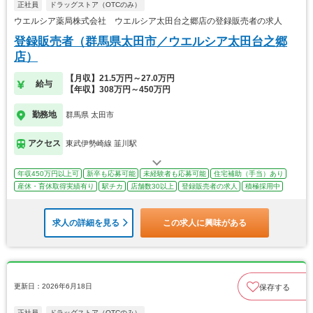
正社員
ドラッグストア（OTCのみ）
ウエルシア薬局株式会社 ウエルシア太田台之郷店の登録販売者の求人
登録販売者（群馬県太田市／ウエルシア太田台之郷
店）
【月収】21.5万円～27.0万円
給与
【年収】308万円～450万円
勤務地
群馬県 太田市
アクセス
東武伊勢崎線 韮川駅
年収450万円以上可
新卒も応募可能
未経験者も応募可能
住宅補助（手当）あり
産休・育休取得実績有り
駅チカ
店舗数30以上
登録販売者の求人
積極採用中
求人の詳細を見る
この求人に興味がある
更新日：2026年6月18日
保存する
正社員
ドラッグストア（OTCのみ）