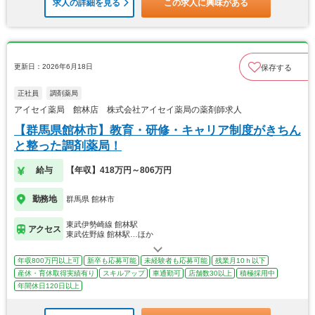
求人の詳細を見る
この求人に興味がある
更新日：2026年6月18日
保存する
正社員
調剤薬局
アイセイ薬局 館林店 株式会社アイセイ薬局の薬剤師求人
【群馬県館林市】教育・研修・キャリア制度がきちん
と整った調剤薬局！
給与
【年収】418万円～806万円
勤務地
群馬県 館林市
東武伊勢崎線 館林駅
アクセス
東武佐野線 館林駅…ほか
年収800万円以上可
新卒も応募可能
未経験者も応募可能
残業月10ｈ以下
産休・育休取得実績有り
スキルアップ
車通勤可
店舗数30以上
積極採用中
年間休日120日以上