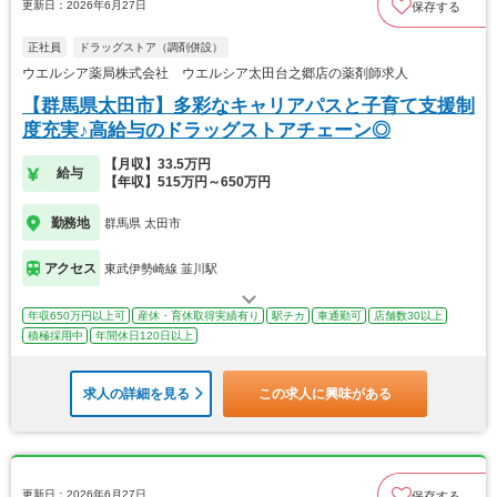
更新日：2026年6月27日
保存する
正社員
ドラッグストア（調剤併設）
ウエルシア薬局株式会社 ウエルシア太田台之郷店の薬剤師求人
【群馬県太田市】多彩なキャリアパスと子育て支援制
度充実♪高給与のドラッグストアチェーン◎
【月収】33.5万円
給与
【年収】515万円～650万円
勤務地
群馬県 太田市
アクセス
東武伊勢崎線 韮川駅
年収650万円以上可
産休・育休取得実績有り
駅チカ
車通勤可
店舗数30以上
積極採用中
年間休日120日以上
求人の詳細を見る
この求人に興味がある
更新日：2026年6月27日
保存する