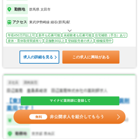
勤務地
群馬県 太田市
アクセス
東武伊勢崎線 細谷(群馬)駅
年収450万円以上可
新卒も応募可能
未経験者も応募可能
住宅補助（手当）あり
産休・育休取得実績有り
店舗数30以上
登録販売者の求人
積極採用中
求人の詳細を見る
この求人に興味がある