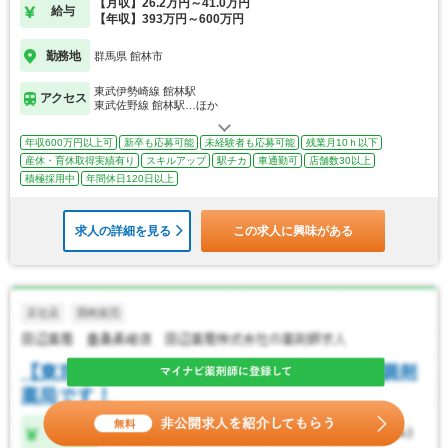
【月収】26.2万円～41.0万円
給与
【年収】393万円～600万円
勤務地
群馬県 館林市
東武伊勢崎線 館林駅
アクセス
東武佐野線 館林駅…ほか
年収600万円以上可
新卒も応募可能
未経験者も応募可能
残業月10ｈ以下
産休・育休取得実績有り
スキルアップ
駅チカ
車通勤可
店舗数30以上
積極採用中
年間休日120日以上
求人の詳細を見る
この求人に興味がある