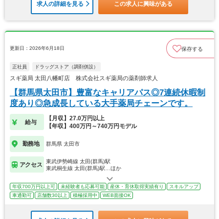
求人の詳細を見る
この求人に興味がある
更新日：2026年6月18日
保存する
正社員
ドラッグストア（調剤併設）
スギ薬局 太田八幡町店 株式会社スギ薬局の薬剤師求人
【群馬県太田市】豊富なキャリアパス◎7連続休暇制
度あり◎急成長している大手薬局チェーンです。
【月収】27.0万円以上
給与
【年収】400万円～740万円モデル
勤務地
群馬県 太田市
東武伊勢崎線 太田(群馬)駅
アクセス
東武桐生線 太田(群馬)駅…ほか
年収700万円以上可
未経験者も応募可能
産休・育休取得実績有り
スキルアップ
車通勤可
店舗数30以上
積極採用中
WEB面接OK