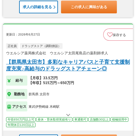
求人の詳細を見る
この求人に興味がある
更新日：2026年6月27日
保存する
正社員
ドラッグストア（調剤併設）
ウエルシア薬局株式会社 ウエルシア太田尾島店の薬剤師求人
【群馬県太田市】多彩なキャリアパスと子育て支援制
度充実♪高給与のドラッグストアチェーン◎
【月収】33.5万円
給与
【年収】515万円～650万円
勤務地
群馬県 太田市
アクセス
東武伊勢崎線 木崎駅
年収650万円以上可
産休・育休取得実績有り
車通勤可
店舗数30以上
積極採用中
年間休日120日以上