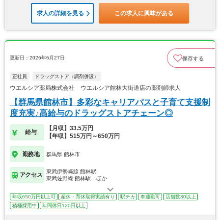
求人の詳細を見る
この求人に興味がある
更新日：2026年6月27日
保存する
正社員
ドラッグストア（調剤併設）
ウエルシア薬局株式会社 ウエルシア館林大街道店の薬剤師求人
【群馬県館林市】多彩なキャリアパスと子育て支援制
度充実♪高給与のドラッグストアチェーン◎
【月収】33.5万円
給与
【年収】515万円～650万円
勤務地
群馬県 館林市
東武伊勢崎線 館林駅
アクセス
東武佐野線 館林駅…ほか
年収650万円以上可
産休・育休取得実績有り
駅チカ
車通勤可
店舗数30以上
積極採用中
年間休日120日以上