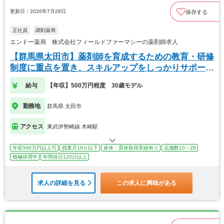
更新日：2026年7月28日
保存する
正社員
調剤薬局
エンドー薬局 株式会社フィールドファーマシーの薬剤師求人
【群馬県太田市】薬剤師を育成するための教育・研修
制度に重点を置き、スキルアップをしっかりサポー
ト！
給与
【年収】500万円程度 30歳モデル
勤務地
群馬県 太田市
アクセス
東武伊勢崎線 木崎駅
年収500万円以上可
残業月10ｈ以下
産休・育休取得実績有り
店舗数10～29
積極採用中
年間休日120日以上
求人の詳細を見る
この求人に興味がある