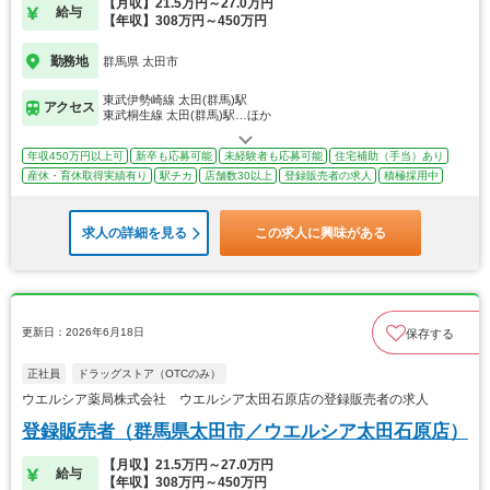
【月収】21.5万円～27.0万円
給与
【年収】308万円～450万円
勤務地
群馬県 太田市
東武伊勢崎線 太田(群馬)駅
アクセス
東武桐生線 太田(群馬)駅…ほか
年収450万円以上可
新卒も応募可能
未経験者も応募可能
住宅補助（手当）あり
産休・育休取得実績有り
駅チカ
店舗数30以上
登録販売者の求人
積極採用中
求人の詳細を見る
この求人に興味がある
更新日：2026年6月18日
保存する
正社員
ドラッグストア（OTCのみ）
ウエルシア薬局株式会社 ウエルシア太田石原店の登録販売者の求人
登録販売者（群馬県太田市／ウエルシア太田石原店）
【月収】21.5万円～27.0万円
給与
【年収】308万円～450万円