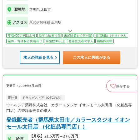
勤務地
群馬県 太田市
アクセス
東武伊勢崎線 韮川駅
年収450万円以上可
新卒も応募可能
未経験者も応募可能
住宅補助（手当）あり
産休・育休取得実績有り
店舗数30以上
登録販売者の求人
積極採用中
求人の詳細を見る
この求人に興味がある
更新日：2026年6月18日
保存する
正社員
ドラッグストア（OTCのみ）
ウエルシア薬局株式会社 カラースタジオ イオンモール太田店 （化粧品専
門店）の登録販売者の求人
登録販売者（群馬県太田市／カラースタジオ イオン
モール太田店 （化粧品専門店））
【月収】21.5万円～27.0万円
給与