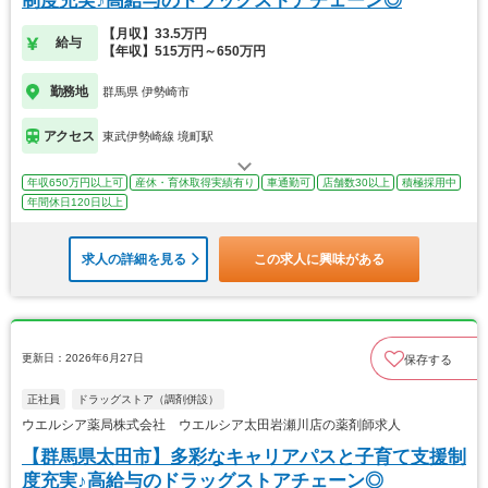
制度充実♪高給与のドラッグストアチェーン◎
【月収】33.5万円
給与
【年収】515万円～650万円
勤務地
群馬県 伊勢崎市
アクセス
東武伊勢崎線 境町駅
年収650万円以上可
産休・育休取得実績有り
車通勤可
店舗数30以上
積極採用中
年間休日120日以上
求人の詳細を見る
この求人に興味がある
更新日：2026年6月27日
保存する
正社員
ドラッグストア（調剤併設）
ウエルシア薬局株式会社 ウエルシア太田岩瀬川店の薬剤師求人
【群馬県太田市】多彩なキャリアパスと子育て支援制
度充実♪高給与のドラッグストアチェーン◎