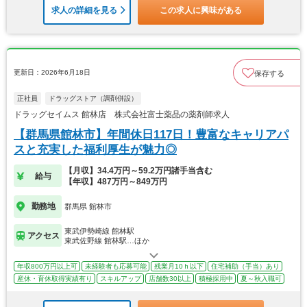
求人の詳細を見る
この求人に興味がある
更新日：2026年6月18日
保存する
正社員
ドラッグストア（調剤併設）
ドラッグセイムス 館林店 株式会社富士薬品の薬剤師求人
【群馬県館林市】年間休日117日！豊富なキャリアパ
スと充実した福利厚生が魅力◎
【月収】34.4万円～59.2万円諸手当含む
給与
【年収】487万円～849万円
勤務地
群馬県 館林市
東武伊勢崎線 館林駅
アクセス
東武佐野線 館林駅…ほか
年収800万円以上可
未経験者も応募可能
残業月10ｈ以下
住宅補助（手当）あり
産休・育休取得実績有り
スキルアップ
店舗数30以上
積極採用中
夏～秋入職可