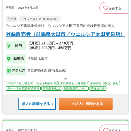
更新日：2026年6月18日
保存する
正社員
ドラッグストア（OTCのみ）
ウエルシア薬局株式会社 ウエルシア太田宝泉店の登録販売者の求人
登録販売者（群馬県太田市／ウエルシア太田宝泉店）
【月収】21.5万円～27.0万円
給与
【年収】308万円～450万円
勤務地
群馬県 太田市
アクセス
東武伊勢崎線 細谷(群馬)駅
年収450万円以上可
新卒も応募可能
未経験者も応募可能
住宅補助（手当）あり
産休・育休取得実績有り
店舗数30以上
登録販売者の求人
積極採用中
求人の詳細を見る
この求人に興味がある
更新日：2026年6月18日
保存する