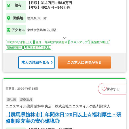
【月収】31.1万円～58.0万円
給与
【年収】492万円～846万円
勤務地
群馬県 太田市
アクセス
東武伊勢崎線 韮川駅
年収800万円以上可
産休・育休取得実績有り
スキルアップ
店舗数30以上
積極採用中
年間休日120日以上
求人の詳細を見る
この求人に興味がある
更新日：2026年6月18日
保存する
正社員
調剤薬局
ユニスマイル薬局 館林中央店 株式会社ユニスマイルの薬剤師求人
【群馬県館林市】年間休日120日以上☆福利厚生・研
修制度充実の安心環境◎