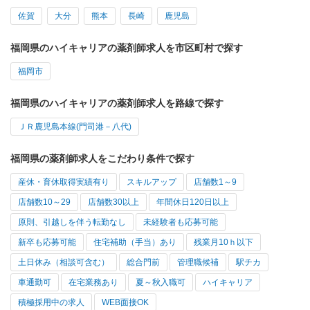
佐賀
大分
熊本
長崎
鹿児島
福岡県のハイキャリアの薬剤師求人を市区町村で探す
福岡市
福岡県のハイキャリアの薬剤師求人を路線で探す
ＪＲ鹿児島本線(門司港－八代)
福岡県の薬剤師求人をこだわり条件で探す
産休・育休取得実績有り
スキルアップ
店舗数1～9
店舗数10～29
店舗数30以上
年間休日120日以上
原則、引越しを伴う転勤なし
未経験者も応募可能
新卒も応募可能
住宅補助（手当）あり
残業月10ｈ以下
土日休み（相談可含む）
総合門前
管理職候補
駅チカ
車通勤可
在宅業務あり
夏～秋入職可
ハイキャリア
積極採用中の求人
WEB面接OK