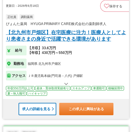
更新日：2026年6月18日
保存する
正社員
調剤薬局
ぴょんた薬局 HYUGA PRIMARY CARE株式会社の薬剤師求人
【北九州市戸畑区】在宅医療に注力！医療人としてよ
り患者さまの身近で活躍できる環境があります
【月収】33.6万円
給与
【年収】430万円～550万円
勤務地
福岡県 北九州市戸畑区
アクセス
ＪＲ鹿児島本線(門司港－八代) 戸畑駅
年収550万円以上可
産休・育休取得実績有り
スキルアップ
車通勤可
積極採用中
夏～秋入職可
ハイキャリア
求人の詳細を見る
この求人に興味がある