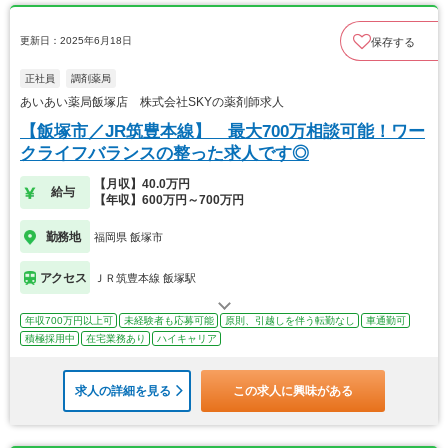
更新日：2025年6月18日
保存する
正社員
調剤薬局
あいあい薬局飯塚店 株式会社SKYの薬剤師求人
【飯塚市／JR筑豊本線】 最大700万相談可能！ワー
クライフバランスの整った求人です◎
【月収】40.0万円
給与
【年収】600万円～700万円
勤務地
福岡県 飯塚市
アクセス
ＪＲ筑豊本線 飯塚駅
年収700万円以上可
未経験者も応募可能
原則、引越しを伴う転勤なし
車通勤可
積極採用中
在宅業務あり
ハイキャリア
求人の詳細を見る
この求人に興味がある