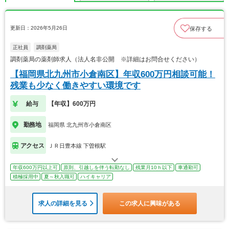
更新日：2026年5月26日
保存する
正社員
調剤薬局
調剤薬局の薬剤師求人（法人名非公開 ※詳細はお問合せください）
【福岡県北九州市小倉南区】年収600万円相談可能！
残業も少なく働きやすい環境です
給与
【年収】600万円
勤務地
福岡県 北九州市小倉南区
アクセス
ＪＲ日豊本線 下曽根駅
年収600万円以上可
原則、引越しを伴う転勤なし
残業月10ｈ以下
車通勤可
積極採用中
夏～秋入職可
ハイキャリア
求人の詳細を見る
この求人に興味がある