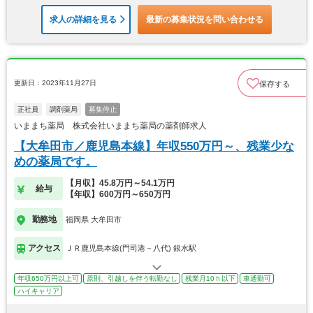
求人の詳細を見る
最新の募集状況を問い合わせる
更新日：2023年11月27日
保存する
正社員
調剤薬局
募集停止
いままち薬局 株式会社いままち薬局の薬剤師求人
【大牟田市／鹿児島本線】年収550万円～、残業少な
めの薬局です。
【月収】45.8万円～54.1万円
給与
【年収】600万円～650万円
勤務地
福岡県 大牟田市
アクセス
ＪＲ鹿児島本線(門司港－八代) 銀水駅
年収650万円以上可
原則、引越しを伴う転勤なし
残業月10ｈ以下
車通勤可
ハイキャリア