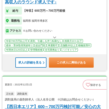
高収入のラウンド求人です♪
給与
【年収】600万円～700万円前後
勤務地
福岡県 福岡市博多区
アクセス
※お問い合わせください
年収700万円以上可
原則、引越しを伴う転勤なし
残業月10ｈ以下
産休・育休取得実績有り
総合門前
車通勤可
店舗数30以上
積極採用中
年間休日120日以上
管理職候補
在宅業務あり
ハイキャリア
求人の詳細を見る
この求人に興味がある
更新日：2022年12月1日
保存する
正社員
調剤薬局
調剤薬局の薬剤師求人（法人名非公開 ※詳細はお問合せください）
【西日本エリア】600～700万円検討可能／安心の大