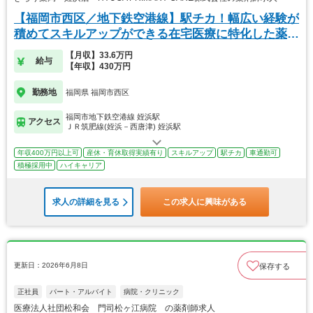
【福岡市西区／地下鉄空港線】駅チカ！幅広い経験が
積めてスキルアップができる在宅医療に特化した薬局
です
【月収】33.6万円
給与
【年収】430万円
勤務地
福岡県 福岡市西区
福岡市地下鉄空港線 姪浜駅
アクセス
ＪＲ筑肥線(姪浜－西唐津) 姪浜駅
年収400万円以上可
産休・育休取得実績有り
スキルアップ
駅チカ
車通勤可
積極採用中
ハイキャリア
求人の詳細を見る
この求人に興味がある
更新日：2026年6月8日
保存する
正社員
パート・アルバイト
病院・クリニック
医療法人社団松和会 門司松ヶ江病院 の薬剤師求人