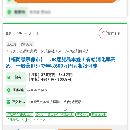
更新日：2026年1月30日
保存する
正社員
調剤薬局
くりえいと調剤薬局 株式会社エスコムの薬剤師求人
【福岡県宗像市】 JR鹿児島本線！有給消化率高
め、一般薬剤師で年収600万円も相談可能！
【月収】37.5万円～54.1万円
給与
【年収】450万円～600万円
勤務地
福岡県 宗像市
アクセス
ＪＲ鹿児島本線(門司港－八代) 赤間駅
年収600万円以上可
原則、引越しを伴う転勤なし
車通勤可
積極採用中
在宅業務あり
ハイキャリア