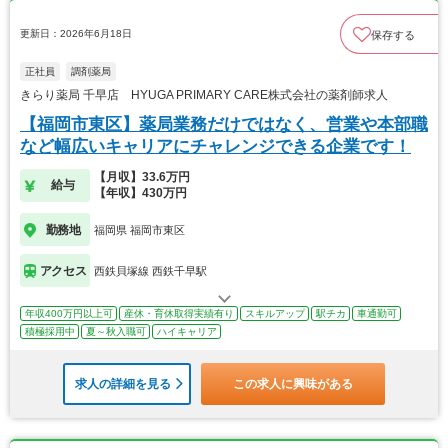
更新日：2026年6月18日
保存する
正社員
調剤薬局
きらり薬局 千早店 HYUGA PRIMARY CARE株式会社の薬剤師求人
【福岡市東区】薬局業務だけではなく、営業や本部職
など幅広いキャリアにチャレンジできる企業です！
【月収】33.6万円
給与
【年収】430万円
勤務地
福岡県 福岡市東区
アクセス
西鉄貝塚線 西鉄千早駅
年収400万円以上可
産休・育休取得実績有り
スキルアップ
駅チカ
車通勤可
積極採用中
夏～秋入職可
ハイキャリア
求人の詳細を見る
この求人に興味がある