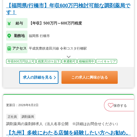
【福岡県/行橋市】年収600万円検討可能な調剤薬局で
す！
給与
【年収】500万円～600万円程度
勤務地
福岡県 行橋市
アクセス
平成筑豊鉄道田川線 令和コスタ行橋駅
年収600万円以上可
残業月10ｈ以下
車通勤可
積極採用中
ハイキャリア
求人の詳細を見る
この求人に興味がある
更新日：2026年6月2日
保存する
正社員
調剤薬局
調剤薬局の薬剤師求人（法人名非公開 ※詳細はお問合せください）
【九州】多岐にわたる店舗を経験したい方へお勧め。