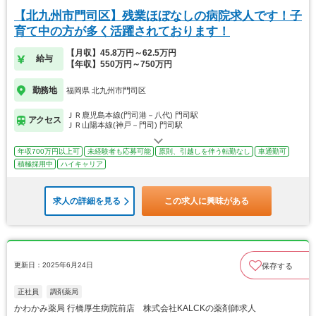
【北九州市門司区】残業ほぼなしの病院求人です！子
育て中の方が多く活躍されております！
【月収】45.8万円～62.5万円
給与
【年収】550万円～750万円
勤務地
福岡県 北九州市門司区
ＪＲ鹿児島本線(門司港－八代) 門司駅
アクセス
ＪＲ山陽本線(神戸－門司) 門司駅
年収700万円以上可
未経験者も応募可能
原則、引越しを伴う転勤なし
車通勤可
積極採用中
ハイキャリア
求人の詳細を見る
この求人に興味がある
更新日：2025年6月24日
保存する
正社員
調剤薬局
かわかみ薬局 行橋厚生病院前店 株式会社KALCKの薬剤師求人