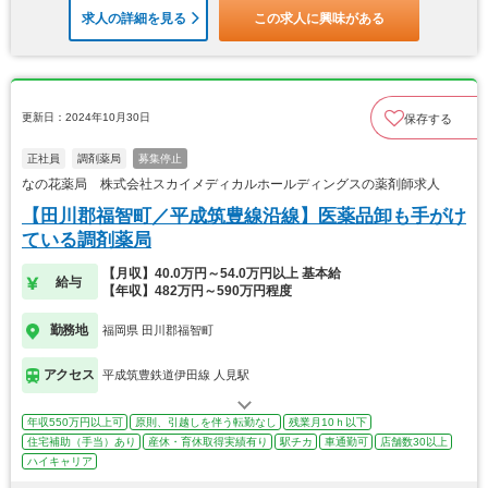
求人の詳細を見る
この求人に興味がある
更新日：2024年10月30日
保存する
正社員
調剤薬局
募集停止
なの花薬局 株式会社スカイメディカルホールディングスの薬剤師求人
【田川郡福智町／平成筑豊線沿線】医薬品卸も手がけ
ている調剤薬局
【月収】40.0万円～54.0万円以上 基本給
給与
【年収】482万円～590万円程度
勤務地
福岡県 田川郡福智町
アクセス
平成筑豊鉄道伊田線 人見駅
年収550万円以上可
原則、引越しを伴う転勤なし
残業月10ｈ以下
住宅補助（手当）あり
産休・育休取得実績有り
駅チカ
車通勤可
店舗数30以上
ハイキャリア