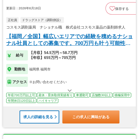
更新日：2026年6月18日
保存する
正社員
ドラッグストア（調剤併設）
コスモス調剤薬局 ナショナル職 株式会社コスモス薬品の薬剤師求人
【福岡／全国】幅広いエリアでの経験を積めるナショ
ナル社員としての募集です。700万円も叶う可能性
有。
【月収】54.5万円～58.7万円
給与
【年収】655万円～705万円
勤務地
福岡県 福岡市
アクセス
※お問い合わせください
年収700万円以上可
産休・育休取得実績有り
車通勤可
店舗数30以上
積極採用中
年間休日120日以上
ハイキャリア
求人の詳細を見る
この求人に興味がある