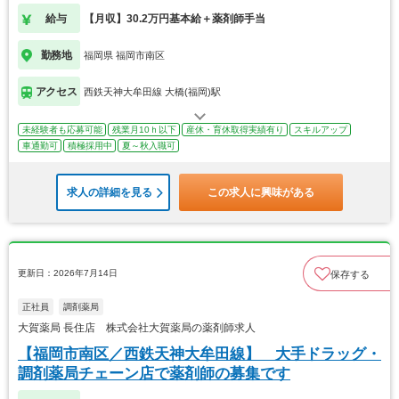
給与
【月収】30.2万円基本給＋薬剤師手当
勤務地
福岡県 福岡市南区
アクセス
西鉄天神大牟田線 大橋(福岡)駅
未経験者も応募可能
残業月10ｈ以下
産休・育休取得実績有り
スキルアップ
車通勤可
積極採用中
夏～秋入職可
求人の詳細を見る
この求人に興味がある
更新日：2026年7月14日
保存する
正社員
調剤薬局
大賀薬局 長住店 株式会社大賀薬局の薬剤師求人
【福岡市南区／西鉄天神大牟田線】 大手ドラッグ・
調剤薬局チェーン店で薬剤師の募集です