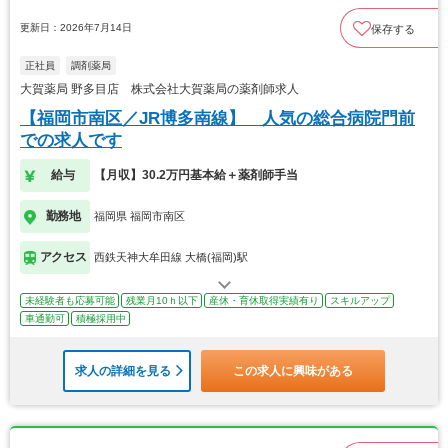
更新日：2026年7月14日
保存する
正社員
調剤薬局
大賀薬局 野多目店 株式会社大賀薬局の薬剤師求人
【福岡市南区／JR博多南線】 人気の総合病院門前
での求人です
給与
【月収】30.2万円基本給＋薬剤師手当
勤務地
福岡県 福岡市南区
アクセス
西鉄天神大牟田線 大橋(福岡)駅
未経験者も応募可能
残業月10ｈ以下
産休・育休取得実績有り
スキルアップ
車通勤可
積極採用中
求人の詳細を見る
この求人に興味がある