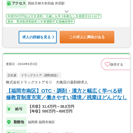
アクセス
西鉄天神大牟田線 井尻駅
年収550万円以上可
原則、引越しを伴う転勤なし
残業月10ｈ以下
産休・育休取得実績有り
車通勤可
積極採用中
求人の詳細を見る
この求人に興味がある
更新日：2024年6月3日
保存する
正社員
ドラッグストア（調剤併設）
株式会社ドラッグストアモリ 大橋店の薬剤師求人
【福岡市南区】OTC・調剤・漢方と幅広く学べる研
修教育制度充実／働きやすい環境／残業ほどんどなし
【月収】31.4万円～38.0万円
給与
【年収】500万円～600万円
勤務地
福岡県 福岡市南区