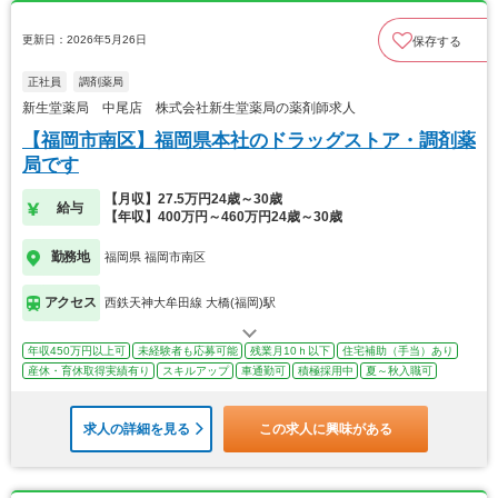
更新日：2026年5月26日
保存する
正社員
調剤薬局
新生堂薬局 中尾店 株式会社新生堂薬局の薬剤師求人
【福岡市南区】福岡県本社のドラッグストア・調剤薬
局です
【月収】27.5万円24歳～30歳
給与
【年収】400万円～460万円24歳～30歳
勤務地
福岡県 福岡市南区
アクセス
西鉄天神大牟田線 大橋(福岡)駅
年収450万円以上可
未経験者も応募可能
残業月10ｈ以下
住宅補助（手当）あり
産休・育休取得実績有り
スキルアップ
車通勤可
積極採用中
夏～秋入職可
求人の詳細を見る
この求人に興味がある