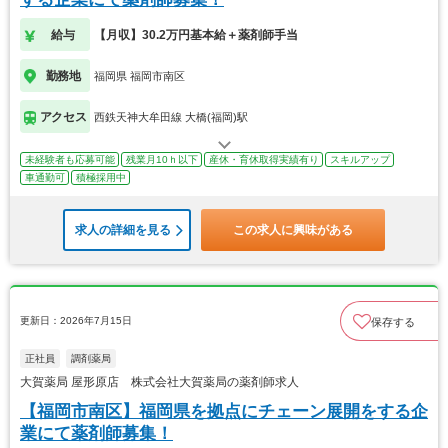
給与
【月収】30.2万円基本給＋薬剤師手当
勤務地
福岡県 福岡市南区
アクセス
西鉄天神大牟田線 大橋(福岡)駅
未経験者も応募可能
残業月10ｈ以下
産休・育休取得実績有り
スキルアップ
車通勤可
積極採用中
求人の詳細を見る
この求人に興味がある
更新日：2026年7月15日
保存する
正社員
調剤薬局
大賀薬局 屋形原店 株式会社大賀薬局の薬剤師求人
【福岡市南区】福岡県を拠点にチェーン展開をする企
業にて薬剤師募集！