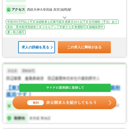
アクセス
西鉄天神大牟田線 高宮(福岡)駅
年収450万円以上可
未経験者も応募可能
残業月10ｈ以下
住宅補助（手当）あり
産休・育休取得実績有り
スキルアップ
駅チカ
車通勤可
積極採用中
夏～秋入職可
求人の詳細を見る
この求人に興味がある