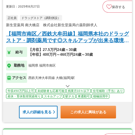
更新日：2025年8月27日
保存する
正社員
ドラッグストア（調剤併設）
新生堂薬局 南大橋店 株式会社新生堂薬局の薬剤師求人
【福岡市南区／西鉄大牟田線】福岡県本社のドラッグ
ストア・調剤薬局です◎スキルアップが出来る環境で
す
【月収】27.5万円24歳～30歳
給与
【年収】400万円～460万円24歳～30歳
勤務地
福岡県 福岡市南区
アクセス
西鉄天神大牟田線 大橋(福岡)駅
年収450万円以上可
未経験者も応募可能
残業月10ｈ以下
住宅補助（手当）あり
産休・育休取得実績有り
スキルアップ
駅チカ
車通勤可
積極採用中
求人の詳細を見る
この求人に興味がある