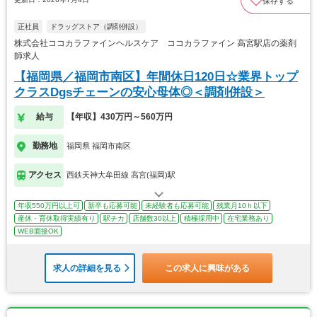
保存する
正社員
ドラッグストア（調剤併設）
株式会社ココカラファインヘルスケア ココカラファイン 高宮駅店の薬剤
師求人
【福岡県／福岡市南区】年間休日120日☆業界トップ
クラスDgsチェーンの安心母体◎＜調剤併設＞
給与
【年収】430万円～560万円
勤務地
福岡県 福岡市南区
アクセス
西鉄天神大牟田線 高宮(福岡)駅
年収550万円以上可
新卒も応募可能
未経験者も応募可能
残業月10ｈ以下
産休・育休取得実績有り
駅チカ
店舗数30以上
積極採用中
在宅業務あり
WEB面接OK
求人の詳細を見る
この求人に興味がある