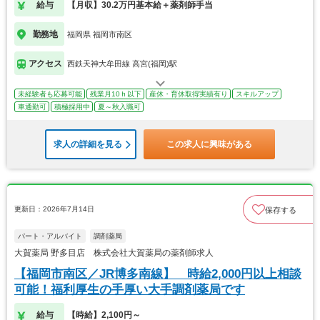
給与
【月収】30.2万円基本給＋薬剤師手当
勤務地
福岡県 福岡市南区
アクセス
西鉄天神大牟田線 高宮(福岡)駅
未経験者も応募可能
残業月10ｈ以下
産休・育休取得実績有り
スキルアップ
車通勤可
積極採用中
夏～秋入職可
求人の詳細を見る
この求人に興味がある
更新日：2026年7月14日
保存する
パート・アルバイト
調剤薬局
大賀薬局 野多目店 株式会社大賀薬局の薬剤師求人
【福岡市南区／JR博多南線】 時給2,000円以上相談
可能！福利厚生の手厚い大手調剤薬局です
給与
【時給】2,100円～