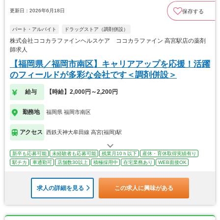
更新日：2026年6月18日
保存する
パート・アルバイト
ドラッグストア（調剤併設）
株式会社ココカラファインヘルスケア ココカラファイン 高宮駅店の薬剤
師求人
【福岡県／福岡市南区】キャリアアップを応援！活躍
のフィールドが多彩な会社です＜調剤併設＞
給与
【時給】2,000円～2,200円
勤務地
福岡県 福岡市南区
アクセス
西鉄天神大牟田線 高宮(福岡)駅
新卒も応募可能
未経験者も応募可能
残業月10ｈ以下
産休・育休取得実績有り
駅チカ
車通勤可
店舗数30以上
積極採用中
在宅業務あり
WEB面接OK
求人の詳細を見る
この求人に興味がある