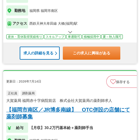
勤務地
福岡県 福岡市南区
アクセス
西鉄天神大牟田線 大橋(福岡)駅
産休・育休取得実績有り
スキルアップ
車通勤可
積極採用中
夏～秋入職可
求人の詳細を見る
この求人に興味がある
更新日：2026年7月14日
保存する
正社員
調剤薬局
大賀薬局 福岡赤十字病院前店 株式会社大賀薬局の薬剤師求人
【福岡市南区／JR博多南線】 OTC併設の店舗にて
薬剤師募集
給与
【月収】30.2万円基本給＋薬剤師手当