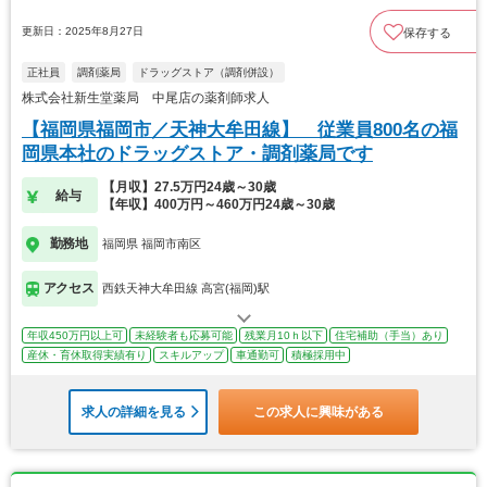
更新日：2025年8月27日
保存する
正社員
調剤薬局
ドラッグストア（調剤併設）
株式会社新生堂薬局 中尾店の薬剤師求人
【福岡県福岡市／天神大牟田線】 従業員800名の福
岡県本社のドラッグストア・調剤薬局です
【月収】27.5万円24歳～30歳
給与
【年収】400万円～460万円24歳～30歳
勤務地
福岡県 福岡市南区
アクセス
西鉄天神大牟田線 高宮(福岡)駅
年収450万円以上可
未経験者も応募可能
残業月10ｈ以下
住宅補助（手当）あり
産休・育休取得実績有り
スキルアップ
車通勤可
積極採用中
求人の詳細を見る
この求人に興味がある