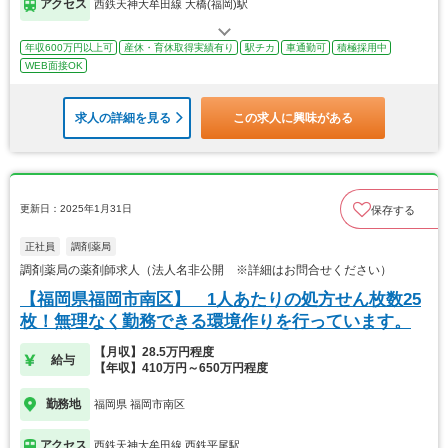
アクセス
西鉄天神大牟田線 大橋(福岡)駅
年収600万円以上可
産休・育休取得実績有り
駅チカ
車通勤可
積極採用中
WEB面接OK
求人の詳細を見る
この求人に興味がある
更新日：2025年1月31日
保存する
正社員
調剤薬局
調剤薬局の薬剤師求人（法人名非公開 ※詳細はお問合せください）
【福岡県福岡市南区】 1人あたりの処方せん枚数25
枚！無理なく勤務できる環境作りを行っています。
【月収】28.5万円程度
給与
【年収】410万円～650万円程度
勤務地
福岡県 福岡市南区
アクセス
西鉄天神大牟田線 西鉄平尾駅