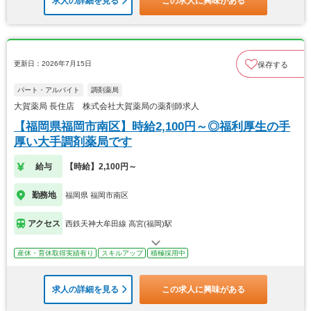
求人の詳細を見る
この求人に興味がある
更新日：2026年7月15日
保存する
パート・アルバイト
調剤薬局
大賀薬局 長住店 株式会社大賀薬局の薬剤師求人
【福岡県福岡市南区】時給2,100円～◎福利厚生の手
厚い大手調剤薬局です
給与
【時給】2,100円～
勤務地
福岡県 福岡市南区
アクセス
西鉄天神大牟田線 高宮(福岡)駅
産休・育休取得実績有り
スキルアップ
積極採用中
求人の詳細を見る
この求人に興味がある