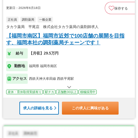
更新日：2026年6月18日
保存する
正社員
調剤薬局
一般企業
タカラ薬局 平尾店 株式会社タカラ薬局の薬剤師求人
【福岡市南区】福岡市近郊で100店舗の展開を目指
す、福岡本社の調剤薬局チェーンです！
給与
【月収】29.5万円
勤務地
福岡県 福岡市南区
アクセス
西鉄天神大牟田線 西鉄平尾駅
産休・育休取得実績有り
駅チカ
店舗数30以上
積極採用中
求人の詳細を見る
この求人に興味がある