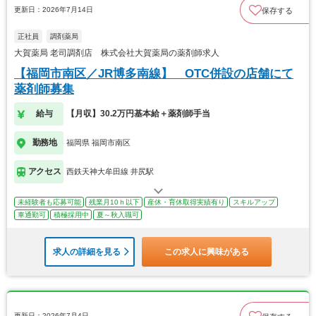
更新日：2026年7月14日
保存する
正社員
調剤薬局
大賀薬局 老司調剤店 株式会社大賀薬局の薬剤師求人
【福岡市南区／JR博多南線】 OTC併設の店舗にて
薬剤師募集
給与
【月収】30.2万円基本給＋薬剤師手当
勤務地
福岡県 福岡市南区
アクセス
西鉄天神大牟田線 井尻駅
未経験者も応募可能
残業月10ｈ以下
産休・育休取得実績有り
スキルアップ
車通勤可
積極採用中
夏～秋入職可
求人の詳細を見る
この求人に興味がある
更新日：2026年7月4日