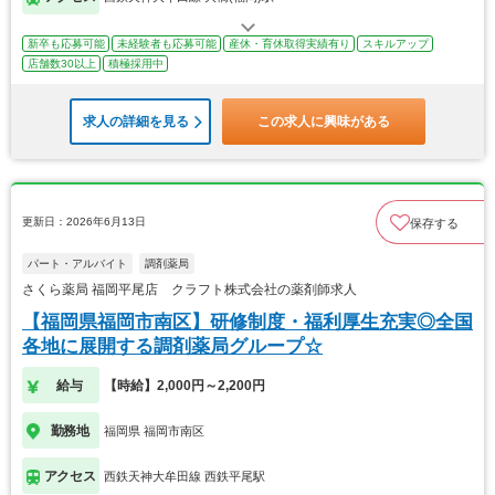
新卒も応募可能
未経験者も応募可能
産休・育休取得実績有り
スキルアップ
店舗数30以上
積極採用中
求人の詳細を見る
この求人に興味がある
更新日：2026年6月13日
保存する
パート・アルバイト
調剤薬局
さくら薬局 福岡平尾店 クラフト株式会社の薬剤師求人
【福岡県福岡市南区】研修制度・福利厚生充実◎全国
各地に展開する調剤薬局グループ☆
給与
【時給】2,000円～2,200円
勤務地
福岡県 福岡市南区
アクセス
西鉄天神大牟田線 西鉄平尾駅