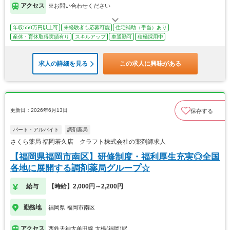
アクセス
※お問い合わせください
年収550万円以上可
未経験者も応募可能
住宅補助（手当）あり
産休・育休取得実績有り
スキルアップ
車通勤可
積極採用中
求人の詳細を見る
この求人に興味がある
更新日：2026年6月13日
保存する
パート・アルバイト
調剤薬局
さくら薬局 福岡若久店 クラフト株式会社の薬剤師求人
【福岡県福岡市南区】研修制度・福利厚生充実◎全国
各地に展開する調剤薬局グループ☆
給与
【時給】2,000円～2,200円
勤務地
福岡県 福岡市南区
アクセス
西鉄天神大牟田線 大橋(福岡)駅