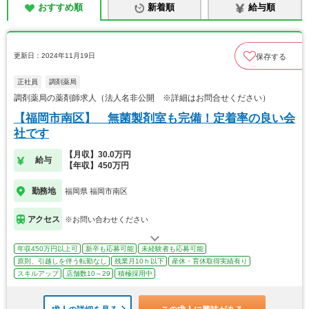
おすすめ順
新着順
給与順
更新日：2024年11月19日
保存する
正社員
調剤薬局
調剤薬局の薬剤師求人（法人名非公開 ※詳細はお問合せください）
【福岡市南区】 無菌製剤室も完備！定着率の良い会
社です
【月収】30.0万円
給与
【年収】450万円
勤務地
福岡県 福岡市南区
アクセス
※お問い合わせください
年収450万円以上可
新卒も応募可能
未経験者も応募可能
原則、引越しを伴う転勤なし
残業月10ｈ以下
産休・育休取得実績有り
スキルアップ
店舗数10～29
積極採用中