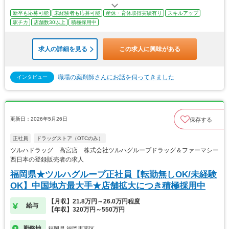
新卒も応募可能
未経験者も応募可能
産休・育休取得実績有り
スキルアップ
駅チカ
店舗数30以上
積極採用中
求人の詳細を見る
この求人に興味がある
職場の薬剤師さんにお話を伺ってきました
インタビュー
更新日：2026年5月26日
保存する
正社員
ドラッグストア（OTCのみ）
ツルハドラッグ 高宮店 株式会社ツルハグループドラッグ＆ファーマシー
西日本の登録販売者の求人
福岡県★ツルハグループ正社員【転勤無しOK/未経験
OK】中国地方最大手★店舗拡大につき積極採用中
【月収】21.8万円～26.0万円程度
給与
【年収】320万円～550万円
勤務地
福岡県 福岡市南区