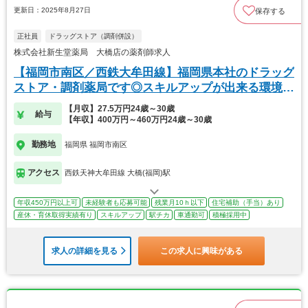
更新日：2025年8月27日
保存する
正社員
ドラッグストア（調剤併設）
株式会社新生堂薬局 大橋店の薬剤師求人
【福岡市南区／西鉄大牟田線】福岡県本社のドラッグ
ストア・調剤薬局です◎スキルアップが出来る環境で
す
【月収】27.5万円24歳～30歳
給与
【年収】400万円～460万円24歳～30歳
勤務地
福岡県 福岡市南区
アクセス
西鉄天神大牟田線 大橋(福岡)駅
年収450万円以上可
未経験者も応募可能
残業月10ｈ以下
住宅補助（手当）あり
産休・育休取得実績有り
スキルアップ
駅チカ
車通勤可
積極採用中
求人の詳細を見る
この求人に興味がある