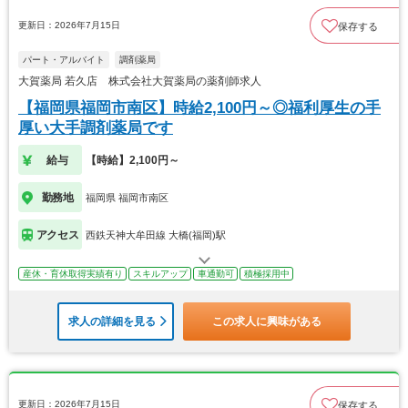
更新日：2026年7月15日
保存する
パート・アルバイト
調剤薬局
大賀薬局 若久店 株式会社大賀薬局の薬剤師求人
【福岡県福岡市南区】時給2,100円～◎福利厚生の手
厚い大手調剤薬局です
給与
【時給】2,100円～
勤務地
福岡県 福岡市南区
アクセス
西鉄天神大牟田線 大橋(福岡)駅
産休・育休取得実績有り
スキルアップ
車通勤可
積極採用中
求人の詳細を見る
この求人に興味がある
更新日：2026年7月15日
保存する