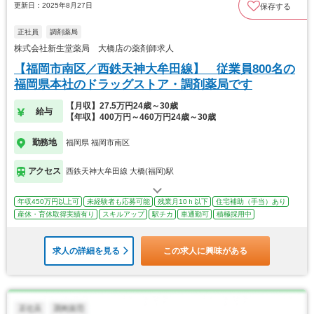
更新日：2025年8月27日
保存する
正社員
調剤薬局
株式会社新生堂薬局 大橋店の薬剤師求人
【福岡市南区／西鉄天神大牟田線】 従業員800名の
福岡県本社のドラッグストア・調剤薬局です
【月収】27.5万円24歳～30歳
給与
【年収】400万円～460万円24歳～30歳
勤務地
福岡県 福岡市南区
アクセス
西鉄天神大牟田線 大橋(福岡)駅
年収450万円以上可
未経験者も応募可能
残業月10ｈ以下
住宅補助（手当）あり
産休・育休取得実績有り
スキルアップ
駅チカ
車通勤可
積極採用中
求人の詳細を見る
この求人に興味がある