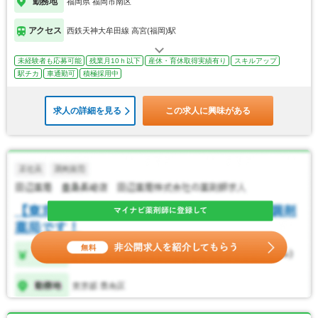
勤務地
福岡県 福岡市南区
アクセス
西鉄天神大牟田線 高宮(福岡)駅
未経験者も応募可能
残業月10ｈ以下
産休・育休取得実績有り
スキルアップ
駅チカ
車通勤可
積極採用中
求人の詳細を見る
この求人に興味がある