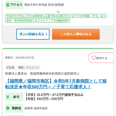
アクセス
西鉄天神大牟田線 高宮(福岡)駅
年収450万円以上可
未経験者も応募可能
残業月10ｈ以下
住宅補助（手当）あり
産休・育休取得実績有り
スキルアップ
積極採用中
求人の詳細を見る
この求人に興味がある
更新日：2025年2月27日
保存する
正社員
病院・クリニック
医療法人重喜会 南福岡脳神経外科病院の薬剤師求人
【福岡県／福岡市南区】令和5年7月新病院として移
転決定★年収500万円～／子育て応援求人！
【月収】42.0万円～47.0万円資格手当込み
給与
【年収】500万円～550万円
勤務地
福岡県 福岡市南区