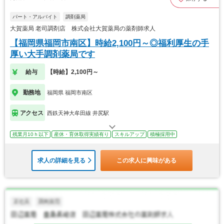
パート・アルバイト
調剤薬局
大賀薬局 老司調剤店 株式会社大賀薬局の薬剤師求人
【福岡県福岡市南区】時給2,100円～◎福利厚生の手
厚い大手調剤薬局です
給与
【時給】2,100円～
勤務地
福岡県 福岡市南区
アクセス
西鉄天神大牟田線 井尻駅
残業月10ｈ以下
産休・育休取得実績有り
スキルアップ
積極採用中
求人の詳細を見る
この求人に興味がある