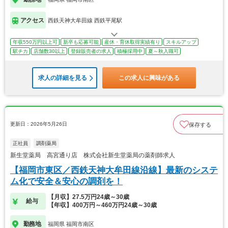
アクセス
西鉄天神大牟田線 西鉄平尾駅
年収550万円以上可
新卒も応募可能
産休・育休取得実績有り
スキルアップ
駅チカ
店舗数30以上
登録販売者の求人
積極採用中
夏～秋入職可
求人の詳細を見る
この求人に興味がある
更新日：2026年5月26日
保存する
正社員
調剤薬局
新生堂薬局 高宮通り店 株式会社新生堂薬局の薬剤師求人
【福岡市東区／西鉄天神大牟田線沿線】最新のシステ
ム化で安全＆安心の調剤を！
【月収】27.5万円24歳～30歳
給与
【年収】400万円～460万円24歳～30歳
勤務地
福岡県 福岡市南区