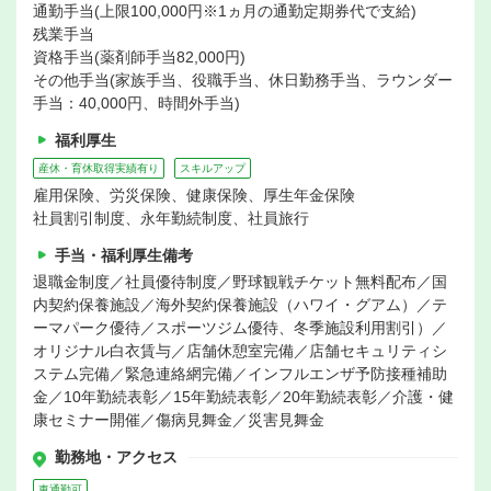
通勤手当(上限100,000円※1ヵ月の通勤定期券代で支給)
残業手当
資格手当(薬剤師手当82,000円)
その他手当(家族手当、役職手当、休日勤務手当、ラウンダー
手当：40,000円、時間外手当)
福利厚生
産休・育休取得実績有り
スキルアップ
雇用保険、労災保険、健康保険、厚生年金保険
社員割引制度、永年勤続制度、社員旅行
手当・福利厚生備考
退職金制度／社員優待制度／野球観戦チケット無料配布／国
内契約保養施設／海外契約保養施設（ハワイ・グアム）／テ
ーマパーク優待／スポーツジム優待、冬季施設利用割引）／
オリジナル白衣賃与／店舗休憩室完備／店舗セキュリティシ
ステム完備／緊急連絡網完備／インフルエンザ予防接種補助
金／10年勤続表彰／15年勤続表彰／20年勤続表彰／介護・健
康セミナー開催／傷病見舞金／災害見舞金
勤務地・アクセス
車通勤可