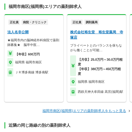
福岡市南区(福岡県)エリアの薬剤師求人
正社員
病院・クリニック
正社員
調剤薬局
法人名非公開
株式会社裕生堂 裕生堂薬局 寺
塚店
★福岡市内の脳神経外科病院で薬剤
師募集★ 脳卒中医…
プライベートとのバランスを保ちな
がら働くことが可能…
【年収】600万円
【月収】25.0万円～30.0万円程
福岡県 福岡市南区
度
【年収】380万円～450万円程
ＪＲ博多南線 博多南駅
度
福岡県 福岡市南区
西鉄天神大牟田線 高宮(福岡)駅
福岡市南区(福岡県)エリアの薬剤師求人をもっと見る
近隣の同じ路線の別の薬剤師求人