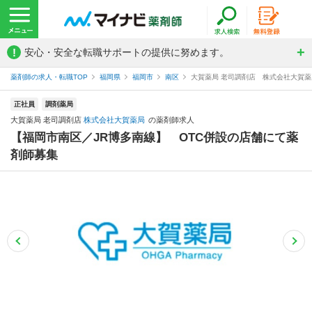
!
安心・安全な転職サポートの提供に努めます。
薬剤師の求人・転職TOP
福岡県
福岡市
南区
大賀薬局 老司調剤店 株式会社大賀
正社員
調剤薬局
大賀薬局 老司調剤店
株式会社大賀薬局
の薬剤師求人
【福岡市南区／JR博多南線】 OTC併設の店舗にて薬
剤師募集