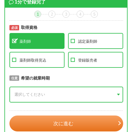
1分で登録完了
1
2
3
4
5
取得資格
必須
必須
薬剤師
認定薬剤師
薬剤師取得見込
登録販売者
取得予定年
希望の就業時期
必須
任意
年 3月
次に進む