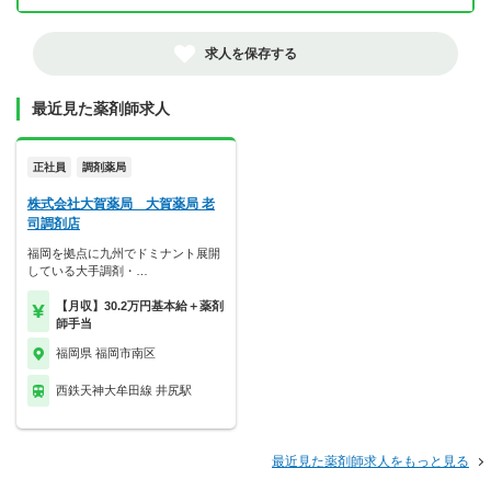
求人を保存する
最近見た薬剤師求人
正社員
調剤薬局
株式会社大賀薬局 大賀薬局 老
司調剤店
福岡を拠点に九州でドミナント展開
している大手調剤・…
【月収】30.2万円基本給＋薬剤
師手当
福岡県 福岡市南区
西鉄天神大牟田線 井尻駅
最近見た薬剤師求人をもっと見る