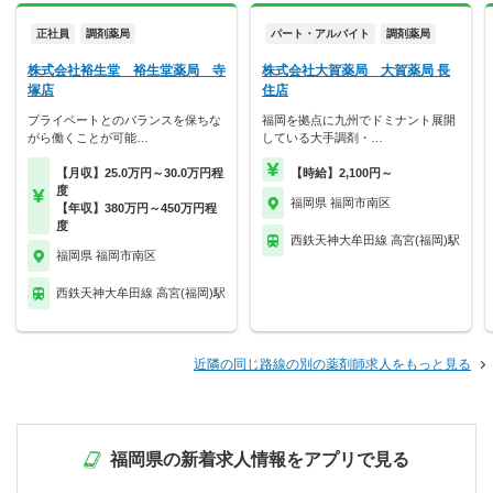
正社員
調剤薬局
パート・アルバイト
調剤薬局
株式会社裕生堂 裕生堂薬局 寺
株式会社大賀薬局 大賀薬局 長
塚店
住店
プライベートとのバランスを保ちな
福岡を拠点に九州でドミナント展開
がら働くことが可能…
している大手調剤・…
【月収】25.0万円～30.0万円程
【時給】2,100円～
度
福岡県 福岡市南区
【年収】380万円～450万円程
度
西鉄天神大牟田線 高宮(福岡)駅
福岡県 福岡市南区
西鉄天神大牟田線 高宮(福岡)駅
近隣の同じ路線の別の薬剤師求人をもっと見る
福岡県の新着求人情報をアプリで見る