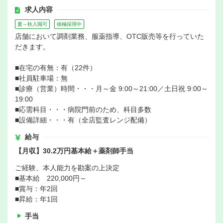
求人内容
夏～秋入職可
積極採用中
店舗において調剤業務、服薬指導、OTC販売等を行っていた
だきます。
■在宅の有無：有（22件）
■社員駐車場：無
■診療（営業）時間・・・月～金 9:00～21:00／土日祝 9:00～
19:00
■応需科目・・・病院門前のため、科目多数
■設備詳細・・・有（全店監査レンジ配備）
給与
【月収】30.2万円基本給＋薬剤師手当
ご経験、本人能力を勘案の上決定
■基本給 220,000円～
■賞与：年2回
■昇給：年1回
手当