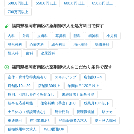
500万円以上
550万円以上
600万円以上
650万円以上
700万円以上
福岡県福岡市南区の薬剤師求人を処方科目で探す
内科
外科
皮膚科
耳鼻科
眼科
精神科
小児科
整形外科
心療内科
総合科目
消化器科
循環器科
婦人科
歯科
泌尿器科
福岡県福岡市南区の薬剤師求人をこだわり条件で探す
産休・育休取得実績有り
スキルアップ
店舗数1～9
店舗数10～29
店舗数30以上
年間休日120日以上
原則、引越しを伴う転勤なし
未経験者も応募可能
新卒も応募可能
住宅補助（手当）あり
残業月10ｈ以下
土日休み（相談可含む）
総合門前
管理職候補
駅チカ
車通勤可
在宅業務あり
登録販売者の求人
夏～秋入職可
積極採用中の求人
WEB面接OK