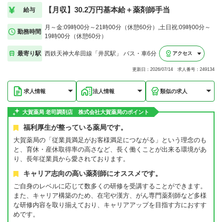
【月収】30.2万円基本給＋薬剤師手当
給与
月～金:09時00分～21時00分（休憩60分）,土日祝:09時00分～
勤務時間
19時00分（休憩60分）
最寄り駅
西鉄天神大牟田線「井尻駅」 バス・車6分
アクセス
更新日：2026/07/14 求人番号：249134
求人情報
法人情報
類似の求人
大賀薬局 老司調剤店 株式会社大賀薬局のポイント
福利厚生が整っている薬局です。
大賀薬局の「従業員満足がお客様満足につながる」という理念のも
と、育休・産休取得率の高さなど、長く働くことが出来る環境があ
り、長年従業員から愛されております。
キャリア志向の高い薬剤師にオススメです。
ご自身のレベルに応じて数多くの研修を受講することができます。
また、キャリア構築のため、在宅や漢方、がん専門薬剤師など多様
な研修内容を取り揃えており、キャリアアップを目指す方におすす
めです。