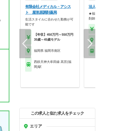
有限会社メディカル・アシス
法人名非公開
ト 屋形原調剤薬局
★福岡市内の脳神経外科病院
剤師募集★ 脳卒中医…
生活スタイルに合わせた勤務が可
の
能です
【年収】600万円
【年収】450万円～550万円
35歳～45歳モデル
福岡県 福岡市南区
福岡県 福岡市南区
ＪＲ博多南線 博多南駅
西鉄天神大牟田線 高宮(福
岡)駅
この求人と似た求人をチェック
エリア