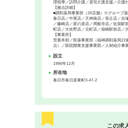
理指導／訪問介護／居宅介護支援／介護付
【拠点詳細】
■調剤薬局事業部（26店舗）※グループ
春日店／中尾店／天神南店／長丘店／吉
／藤崎店／星の原店／周船寺店／佐賀駅
町店／大佐野店／元町店／箱崎駅前店／
【事業所】
営業本部／医薬事業部（福神調剤薬局22
点）／医院開業支援事業部／人材紹介事
設立
1990年12月
所在地
春日市
春日原東町3-47-2
この求