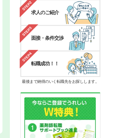
STEP2
求人のご紹介
STEP3
面接・条件交渉
STEP4
転職成功！！
最後まで納得のいく転職先をお探しします。