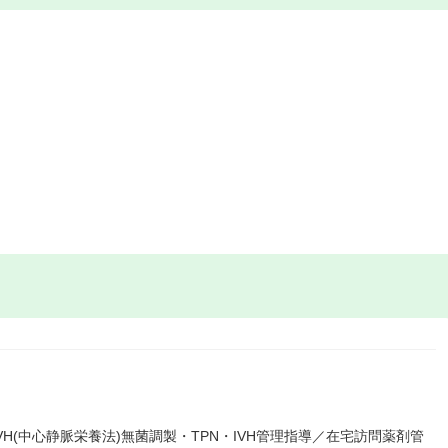
H(中心静脈栄養法)無菌調製・TPN・IVH管理指導／在宅訪問薬剤管