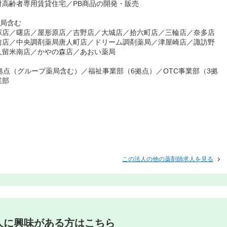
高齢者専用賃貸住宅／PB商品の開発・販売
薬局含む
塚店／曙店／屋形原店／吉野店／大城店／拾六町店／三輪店／奈多店
前店／中央調剤薬局唐人町店／ドリーム調剤薬局／津屋崎店／諏訪野
久留米南店／かやの森店／あおい薬局
拠点（グループ薬局含む）／福祉事業部（6拠点）／OTC事業部（3拠
業部
この法人の他の薬剤師求人を見る
人に興味がある方はこちら