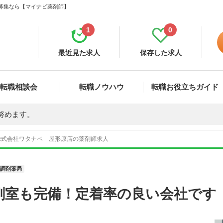
・募集なら【マイナビ薬剤師】
1
0
最近見た求人
保存した求人
転職相談会
転職ノウハウ
転職お役立ちガイド
努めます。
株式会社ワタナベ 屋形原店の薬剤師求人
調剤薬局
剤室も完備！定着率の良い会社です