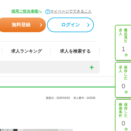
採用ご担当者様へ
マイページでできること
無料登録
ログイン
1
求人ランキング
求人を検索する
0
更新日：2025/03/03
求人番号：243330
0