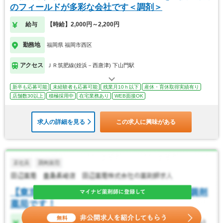
のフィールドが多彩な会社です＜調剤＞
給与
【時給】2,000円～2,200円
勤務地
福岡県 福岡市西区
アクセス
ＪＲ筑肥線(姪浜－西唐津) 下山門駅
新卒も応募可能
未経験者も応募可能
残業月10ｈ以下
産休・育休取得実績有り
店舗数30以上
積極採用中
在宅業務あり
WEB面接OK
求人の詳細を見る
この求人に興味がある