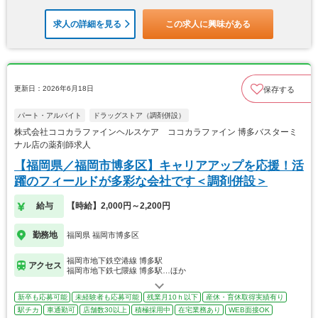
求人の詳細を見る
この求人に興味がある
更新日：2026年6月18日
保存する
パート・アルバイト
ドラッグストア（調剤併設）
株式会社ココカラファインヘルスケア ココカラファイン 博多バスターミ
ナル店の薬剤師求人
【福岡県／福岡市博多区】キャリアアップを応援！活
躍のフィールドが多彩な会社です＜調剤併設＞
給与
【時給】2,000円～2,200円
勤務地
福岡県 福岡市博多区
福岡市地下鉄空港線 博多駅
アクセス
福岡市地下鉄七隈線 博多駅…ほか
新卒も応募可能
未経験者も応募可能
残業月10ｈ以下
産休・育休取得実績有り
駅チカ
車通勤可
店舗数30以上
積極採用中
在宅業務あり
WEB面接OK