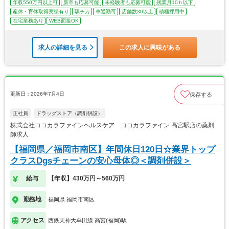
年収550万円以上可
新卒も応募可能
未経験者も応募可能
残業月10ｈ以下
産休・育休取得実績有り
駅チカ
車通勤可
店舗数30以上
積極採用中
在宅業務あり
WEB面接OK
求人の詳細を見る
この求人に興味がある
更新日：2026年7月4日
保存する
正社員
ドラッグストア（調剤併設）
株式会社ココカラファインヘルスケア ココカラファイン 高宮駅店の薬剤
師求人
【福岡県／福岡市南区】年間休日120日☆業界トップ
クラスDgsチェーンの安心母体◎＜調剤併設＞
給与
【年収】430万円～560万円
勤務地
福岡県 福岡市南区
アクセス
西鉄天神大牟田線 高宮(福岡)駅