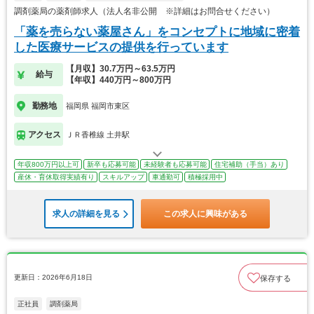
調剤薬局の薬剤師求人（法人名非公開 ※詳細はお問合せください）
「薬を売らない薬屋さん」をコンセプトに地域に密着
した医療サービスの提供を行っています
【月収】30.7万円～63.5万円
給与
【年収】440万円～800万円
勤務地
福岡県 福岡市東区
アクセス
ＪＲ香椎線 土井駅
年収800万円以上可
新卒も応募可能
未経験者も応募可能
住宅補助（手当）あり
産休・育休取得実績有り
スキルアップ
車通勤可
積極採用中
求人の詳細を見る
この求人に興味がある
更新日：2026年6月18日
保存する
正社員
調剤薬局