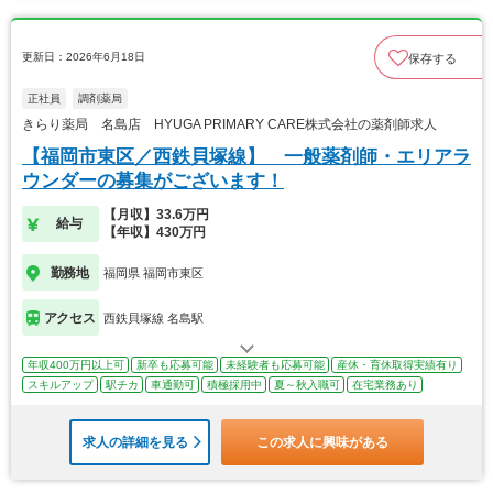
更新日：2026年6月18日
保存する
正社員
調剤薬局
きらり薬局 名島店 HYUGA PRIMARY CARE株式会社の薬剤師求人
【福岡市東区／西鉄貝塚線】 一般薬剤師・エリアラ
ウンダーの募集がございます！
【月収】33.6万円
給与
【年収】430万円
勤務地
福岡県 福岡市東区
アクセス
西鉄貝塚線 名島駅
年収400万円以上可
新卒も応募可能
未経験者も応募可能
産休・育休取得実績有り
スキルアップ
駅チカ
車通勤可
積極採用中
夏～秋入職可
在宅業務あり
求人の詳細を見る
この求人に興味がある