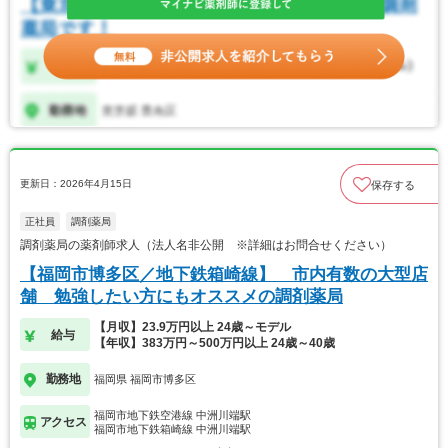
更新日：2026年4月15日
保存する
正社員
調剤薬局
調剤薬局の薬剤師求人（法人名非公開 ※詳細はお問合せください）
【福岡市博多区／地下鉄箱崎線】 市内有数の大型店
舗 勉強したい方にもオススメの調剤薬局
【月収】23.9万円以上 24歳～モデル
給与
【年収】383万円～500万円以上 24歳～40歳
勤務地
福岡県 福岡市博多区
福岡市地下鉄空港線 中洲川端駅
アクセス
福岡市地下鉄箱崎線 中洲川端駅