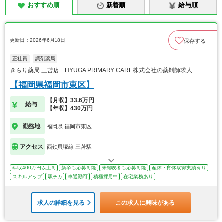
おすすめ順
新着順
給与順
更新日：2026年6月18日
保存する
正社員
調剤薬局
きらり薬局 三苫店 HYUGA PRIMARY CARE株式会社の薬剤師求人
【福岡県福岡市東区】
【月収】33.6万円
給与
【年収】430万円
勤務地
福岡県 福岡市東区
アクセス
西鉄貝塚線 三苫駅
年収400万円以上可
新卒も応募可能
未経験者も応募可能
産休・育休取得実績有り
スキルアップ
駅チカ
車通勤可
積極採用中
在宅業務あり
求人の詳細を見る
この求人に興味がある