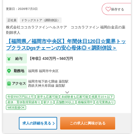
更新日：2026年7月3日
保存する
正社員
ドラッグストア（調剤併設）
株式会社ココカラファインヘルスケア ココカラファイン 福岡白金店の薬
剤師求人
【福岡県／福岡市中央区】年間休日120日☆業界トッ
プクラスDgsチェーンの安心母体◎＜調剤併設＞
給与
【年収】430万円～560万円
勤務地
福岡県 福岡市中央区
福岡市地下鉄七隈線 薬院駅
アクセス
西鉄天神大牟田線 薬院駅
年収550万円以上可
新卒も応募可能
未経験者も応募可能
残業月10ｈ以下
産休・育休取得実績有り
駅チカ
店舗数30以上
積極採用中
在宅業務あり
WEB面接OK
求人の詳細を見る
この求人に興味がある