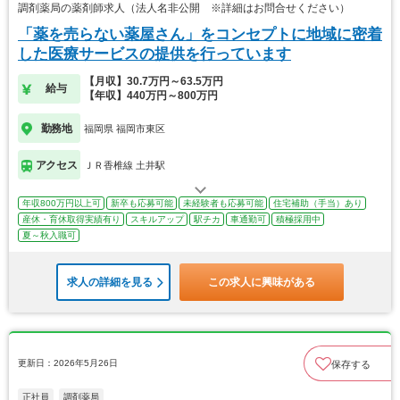
調剤薬局の薬剤師求人（法人名非公開 ※詳細はお問合せください）
「薬を売らない薬屋さん」をコンセプトに地域に密着
した医療サービスの提供を行っています
【月収】30.7万円～63.5万円
給与
【年収】440万円～800万円
勤務地
福岡県 福岡市東区
アクセス
ＪＲ香椎線 土井駅
年収800万円以上可
新卒も応募可能
未経験者も応募可能
住宅補助（手当）あり
産休・育休取得実績有り
スキルアップ
駅チカ
車通勤可
積極採用中
夏～秋入職可
求人の詳細を見る
この求人に興味がある
更新日：2026年5月26日
保存する
正社員
調剤薬局