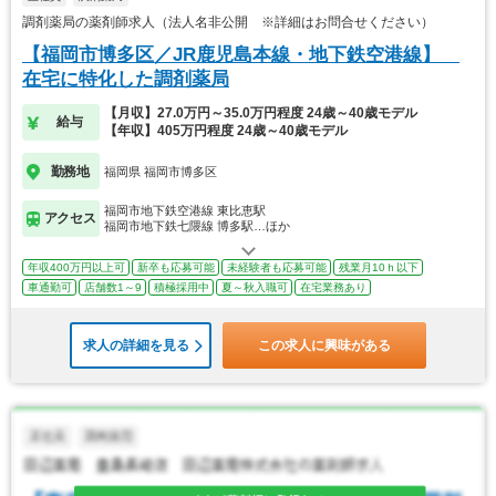
調剤薬局の薬剤師求人（法人名非公開 ※詳細はお問合せください）
【福岡市博多区／JR鹿児島本線・地下鉄空港線】
在宅に特化した調剤薬局
【月収】27.0万円～35.0万円程度 24歳～40歳モデル
給与
【年収】405万円程度 24歳～40歳モデル
勤務地
福岡県 福岡市博多区
福岡市地下鉄空港線 東比恵駅
アクセス
福岡市地下鉄七隈線 博多駅…ほか
年収400万円以上可
新卒も応募可能
未経験者も応募可能
残業月10ｈ以下
車通勤可
店舗数1～9
積極採用中
夏～秋入職可
在宅業務あり
求人の詳細を見る
この求人に興味がある