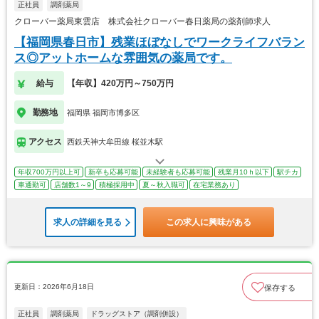
正社員
調剤薬局
クローバー薬局東雲店 株式会社クローバー春日薬局の薬剤師求人
【福岡県春日市】残業ほぼなしでワークライフバラン
ス◎アットホームな雰囲気の薬局です。
給与
【年収】420万円～750万円
勤務地
福岡県 福岡市博多区
アクセス
西鉄天神大牟田線 桜並木駅
年収700万円以上可
新卒も応募可能
未経験者も応募可能
残業月10ｈ以下
駅チカ
車通勤可
店舗数1～9
積極採用中
夏～秋入職可
在宅業務あり
求人の詳細を見る
この求人に興味がある
更新日：2026年6月18日
保存する
正社員
調剤薬局
ドラッグストア（調剤併設）