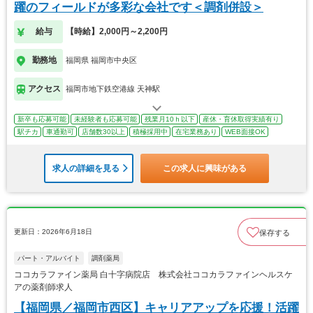
躍のフィールドが多彩な会社です＜調剤併設＞
給与
【時給】2,000円～2,200円
勤務地
福岡県 福岡市中央区
アクセス
福岡市地下鉄空港線 天神駅
新卒も応募可能
未経験者も応募可能
残業月10ｈ以下
産休・育休取得実績有り
駅チカ
車通勤可
店舗数30以上
積極採用中
在宅業務あり
WEB面接OK
求人の詳細を見る
この求人に興味がある
更新日：2026年6月18日
保存する
パート・アルバイト
調剤薬局
ココカラファイン薬局 白十字病院店 株式会社ココカラファインヘルスケ
アの薬剤師求人
【福岡県／福岡市西区】キャリアアップを応援！活躍