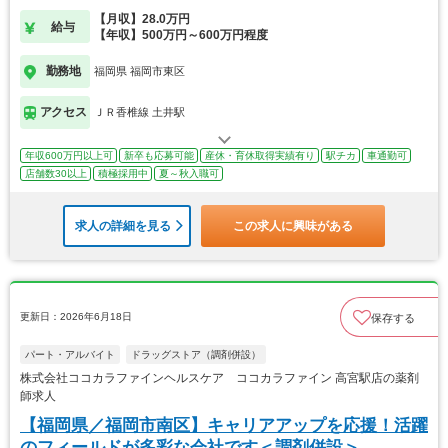
【月収】28.0万円
給与
【年収】500万円～600万円程度
勤務地
福岡県 福岡市東区
アクセス
ＪＲ香椎線 土井駅
年収600万円以上可
新卒も応募可能
産休・育休取得実績有り
駅チカ
車通勤可
店舗数30以上
積極採用中
夏～秋入職可
求人の詳細を見る
この求人に興味がある
更新日：2026年6月18日
保存する
パート・アルバイト
ドラッグストア（調剤併設）
株式会社ココカラファインヘルスケア ココカラファイン 高宮駅店の薬剤
師求人
【福岡県／福岡市南区】キャリアアップを応援！活躍
のフィールドが多彩な会社です＜調剤併設＞