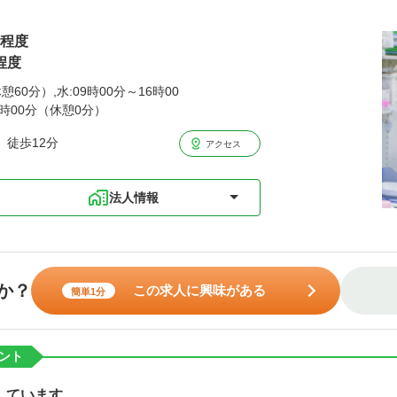
円程度
程度
憩60分）,水:09時00分～16時00
4時00分（休憩0分）
 徒歩12分
アクセス
法人情報
か？
この求人に興味がある
簡単1分
ント
しています