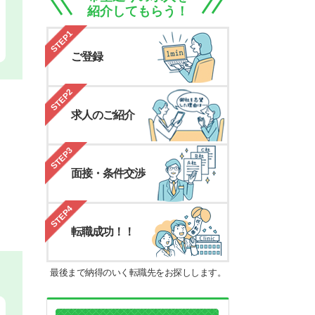
紹介してもらう！
STEP1
ご登録
STEP2
求人のご紹介
STEP3
面接・条件交渉
STEP4
転職成功！！
最後まで納得のいく転職先をお探しします。