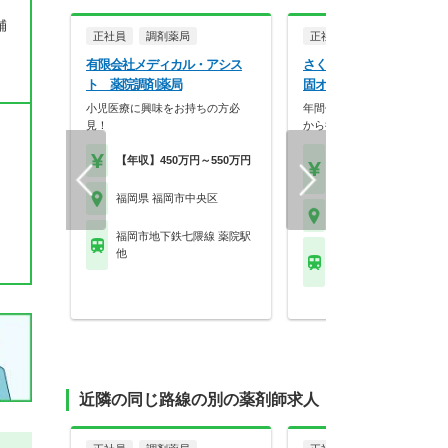
舗
正社員
調剤薬局
正社員
一般企業
有限会社メディカル・アシス
さくらフォレスト株式会社
ト 薬院調剤薬局
固オフィス
小児医療に興味をお持ちの方必
年間休日120日☆土日祝休み
見！
から徒歩8分♪マイ…
【年収】450万円～550万円
【月収】22.0万円～24.
円
福岡県 福岡市中央区
福岡県 福岡市中央区
福岡市地下鉄七隈線 薬院駅
他
福岡市地下鉄空港線 赤
岡)駅
近隣の同じ路線の別の薬剤師求人