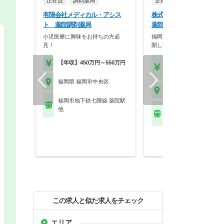
正社員
調剤薬局
正社員
調剤薬局
有限会社メディカル・アシス
株式会社大賀薬局 大賀薬
ト 薬院調剤薬局
薬院2丁目店
小児医療に興味をお持ちの方必
福岡を拠点に九州でドミナン
見！
開している大手調剤・…
【年収】450万円～550万円
【月収】30.2万円基本
薬剤師手当
福岡県 福岡市中央区
福岡県 福岡市中央区
福岡市地下鉄七隈線 薬院駅
他
福岡市地下鉄七隈線 薬
通駅
この求人と似た求人をチェック
エリア