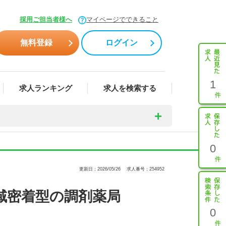
採用ご担当者様へ
マイページでできること
無料登録
ログイン
1
求人ランキング
求人を検索する
0
更新日：2026/05/26
求人番号：254952
域密着型の調剤薬局
0