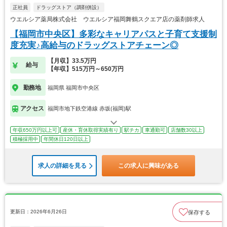
正社員
ドラッグストア（調剤併設）
ウエルシア薬局株式会社 ウエルシア福岡舞鶴スクエア店の薬剤師求人
【福岡市中央区】多彩なキャリアパスと子育て支援制
度充実♪高給与のドラッグストアチェーン◎
【月収】33.5万円
給与
【年収】515万円～650万円
勤務地
福岡県 福岡市中央区
アクセス
福岡市地下鉄空港線 赤坂(福岡)駅
年収650万円以上可
産休・育休取得実績有り
駅チカ
車通勤可
店舗数30以上
積極採用中
年間休日120日以上
求人の詳細を見る
この求人に興味がある
更新日：2026年6月26日
保存する