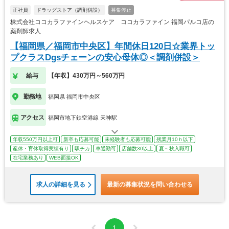
正社員
ドラッグストア（調剤併設）
募集停止
株式会社ココカラファインヘルスケア ココカラファイン 福岡パルコ店の
薬剤師求人
【福岡県／福岡市中央区】年間休日120日☆業界トッ
プクラスDgsチェーンの安心母体◎＜調剤併設＞
給与
【年収】430万円～560万円
勤務地
福岡県 福岡市中央区
アクセス
福岡市地下鉄空港線 天神駅
年収550万円以上可
新卒も応募可能
未経験者も応募可能
残業月10ｈ以下
産休・育休取得実績有り
駅チカ
車通勤可
店舗数30以上
夏～秋入職可
在宅業務あり
WEB面接OK
求人の詳細を見る
最新の募集状況を問い合わせる
1