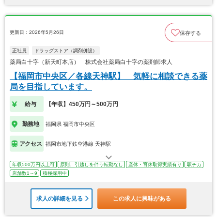
更新日：2026年5月26日
保存する
正社員
ドラッグストア（調剤併設）
薬局白十字（新天町本店） 株式会社薬局白十字の薬剤師求人
【福岡市中央区／各線天神駅】 気軽に相談できる薬
局を目指しています。
給与
【年収】450万円～500万円
勤務地
福岡県 福岡市中央区
アクセス
福岡市地下鉄空港線 天神駅
年収500万円以上可
原則、引越しを伴う転勤なし
産休・育休取得実績有り
駅チカ
店舗数1～9
積極採用中
求人の詳細を見る
この求人に興味がある