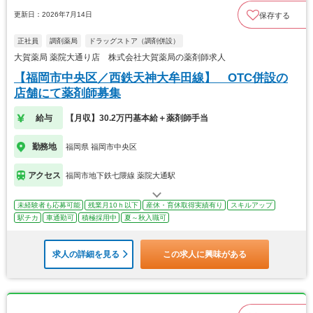
更新日：2026年7月14日
保存する
正社員
調剤薬局
ドラッグストア（調剤併設）
大賀薬局 薬院大通り店 株式会社大賀薬局の薬剤師求人
【福岡市中央区／西鉄天神大牟田線】 OTC併設の
店舗にて薬剤師募集
給与
【月収】30.2万円基本給＋薬剤師手当
勤務地
福岡県 福岡市中央区
アクセス
福岡市地下鉄七隈線 薬院大通駅
未経験者も応募可能
残業月10ｈ以下
産休・育休取得実績有り
スキルアップ
駅チカ
車通勤可
積極採用中
夏～秋入職可
求人の詳細を見る
この求人に興味がある