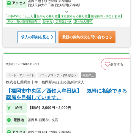
福岡市地下鉄七隈線 天神南駅
アクセス
西鉄天神大牟田線 西鉄福岡(天神)駅
年収450万円以上可
新卒も応募可能
未経験者も応募可能
住宅補助（手当）あり
産休・育休取得実績有り
駅チカ
店舗数1～9
夏～秋入職可
求人の詳細を見る
最新の募集状況を問い合わせる
更新日：2026年5月26日
保存する
パート・アルバイト
ドラッグストア（調剤併設）
募集停止
株式会社薬局白十字 福岡駅南口店の薬剤師求人
【福岡市中央区／西鉄大牟田線】 気軽に相談できる
薬局を目指しています。
給与
【時給】2,000円～2,000円
勤務地
福岡県 福岡市中央区
アクセス
福岡市地下鉄七隈線 天神南駅