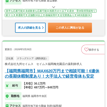
アクセス
福岡市地下鉄七隈線 渡辺通駅
新卒も応募可能
未経験者も応募可能
残業月10ｈ以下
産休・育休取得実績有り
駅チカ
車通勤可
店舗数30以上
積極採用中
在宅業務あり
WEB面接OK
求人の詳細を見る
この求人に興味がある
更新日：2026年5月26日
保存する
正社員
ドラッグストア（調剤併設）
株式会社九州セイムス セイムス福岡梅光園店の薬剤師求人
【福岡県福岡市】MAX620万円まで相談可能！6連休
の長期休暇制度あり！大手法人で経営母体も安定
【月収】30.1万円
給与
【年収】487万円～849万円
勤務地
福岡県 福岡市中央区
アクセス
福岡市地下鉄七隈線 別府(福岡)駅