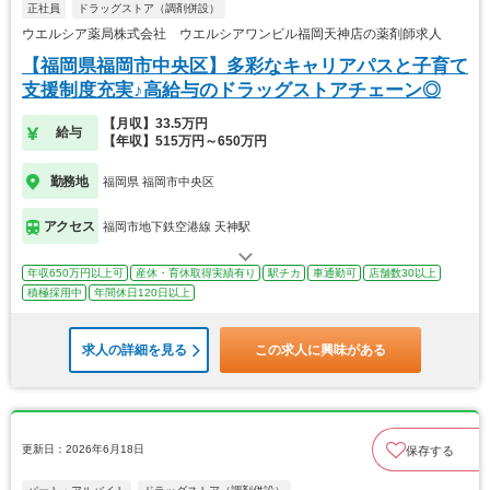
正社員
ドラッグストア（調剤併設）
ウエルシア薬局株式会社 ウエルシアワンビル福岡天神店の薬剤師求人
【福岡県福岡市中央区】多彩なキャリアパスと子育て
支援制度充実♪高給与のドラッグストアチェーン◎
【月収】33.5万円
給与
【年収】515万円～650万円
勤務地
福岡県 福岡市中央区
アクセス
福岡市地下鉄空港線 天神駅
年収650万円以上可
産休・育休取得実績有り
駅チカ
車通勤可
店舗数30以上
積極採用中
年間休日120日以上
求人の詳細を見る
この求人に興味がある
更新日：2026年6月18日
保存する