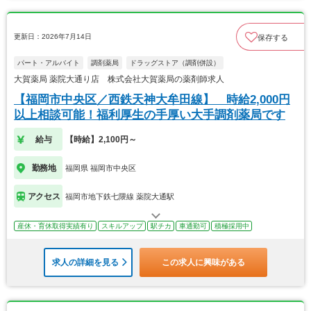
更新日：2026年7月14日
保存する
パート・アルバイト
調剤薬局
ドラッグストア（調剤併設）
大賀薬局 薬院大通り店 株式会社大賀薬局の薬剤師求人
【福岡市中央区／西鉄天神大牟田線】 時給2,000円
以上相談可能！福利厚生の手厚い大手調剤薬局です
給与
【時給】2,100円～
勤務地
福岡県 福岡市中央区
アクセス
福岡市地下鉄七隈線 薬院大通駅
産休・育休取得実績有り
スキルアップ
駅チカ
車通勤可
積極採用中
求人の詳細を見る
この求人に興味がある