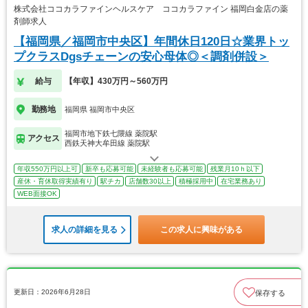
株式会社ココカラファインヘルスケア ココカラファイン 福岡白金店の薬
剤師求人
【福岡県／福岡市中央区】年間休日120日☆業界トッ
プクラスDgsチェーンの安心母体◎＜調剤併設＞
給与
【年収】430万円～560万円
勤務地
福岡県 福岡市中央区
福岡市地下鉄七隈線 薬院駅
アクセス
西鉄天神大牟田線 薬院駅
年収550万円以上可
新卒も応募可能
未経験者も応募可能
残業月10ｈ以下
産休・育休取得実績有り
駅チカ
店舗数30以上
積極採用中
在宅業務あり
WEB面接OK
求人の詳細を見る
この求人に興味がある
更新日：2026年6月28日
保存する