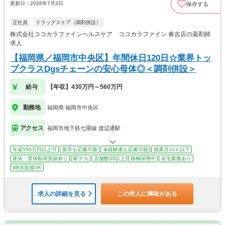
更新日：2026年7月3日
保存する
正社員
ドラッグストア（調剤併設）
株式会社ココカラファインヘルスケア ココカラファイン 春吉店の薬剤師
求人
【福岡県／福岡市中央区】年間休日120日☆業界トッ
プクラスDgsチェーンの安心母体◎＜調剤併設＞
給与
【年収】430万円～560万円
勤務地
福岡県 福岡市中央区
アクセス
福岡市地下鉄七隈線 渡辺通駅
年収550万円以上可
新卒も応募可能
未経験者も応募可能
残業月10ｈ以下
産休・育休取得実績有り
駅チカ
店舗数30以上
積極採用中
在宅業務あり
WEB面接OK
求人の詳細を見る
この求人に興味がある