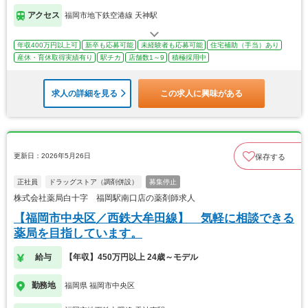
アクセス
福岡市地下鉄空港線 天神駅
年収400万円以上可
新卒も応募可能
未経験者も応募可能
住宅補助（手当）あり
産休・育休取得実績有り
駅チカ
店舗数1～9
積極採用中
求人の詳細を見る
この求人に興味がある
更新日：2026年5月26日
保存する
正社員
ドラッグストア（調剤併設）
募集停止
株式会社薬局白十字 福岡駅南口店の薬剤師求人
【福岡市中央区／西鉄大牟田線】 気軽に相談できる
薬局を目指しています。
給与
【年収】450万円以上 24歳～モデル
勤務地
福岡県 福岡市中央区