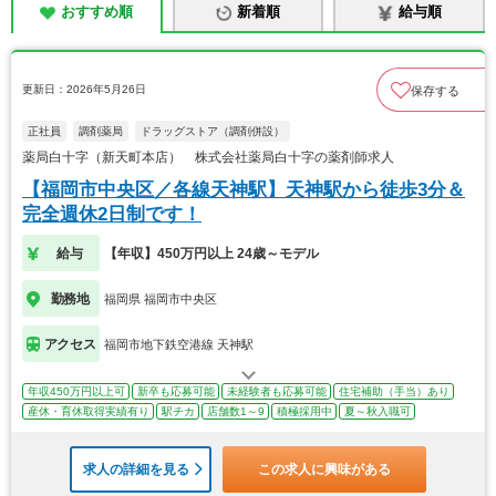
おすすめ順
新着順
給与順
更新日：2026年5月26日
保存する
正社員
調剤薬局
ドラッグストア（調剤併設）
薬局白十字（新天町本店） 株式会社薬局白十字の薬剤師求人
【福岡市中央区／各線天神駅】天神駅から徒歩3分＆
完全週休2日制です！
給与
【年収】450万円以上 24歳～モデル
勤務地
福岡県 福岡市中央区
アクセス
福岡市地下鉄空港線 天神駅
年収450万円以上可
新卒も応募可能
未経験者も応募可能
住宅補助（手当）あり
産休・育休取得実績有り
駅チカ
店舗数1～9
積極採用中
夏～秋入職可
求人の詳細を見る
この求人に興味がある