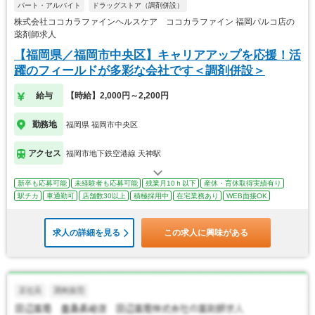
パート・アルバイト
ドラッグストア（調剤併設）
株式会社ココカラファインヘルスケア ココカラファイン 福岡パルコ店の
薬剤師求人
【福岡県／福岡市中央区】キャリアアップを応援！活
躍のフィールドが多彩な会社です＜調剤併設＞
給与
【時給】2,000円～2,200円
勤務地
福岡県 福岡市中央区
アクセス
福岡市地下鉄空港線 天神駅
新卒も応募可能
未経験者も応募可能
残業月10ｈ以下
産休・育休取得実績有り
駅チカ
車通勤可
店舗数30以上
積極採用中
在宅業務あり
WEB面接OK
求人の詳細を見る
この求人に興味がある