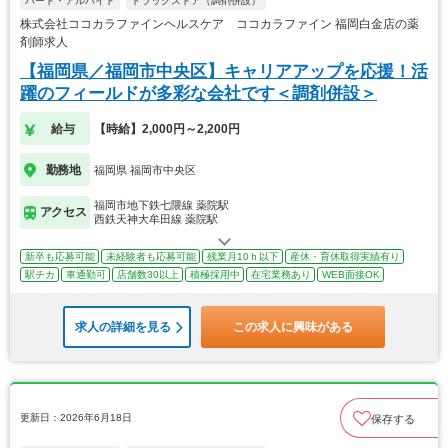
パート・アルバイト
ドラッグストア（調剤併設）
株式会社ココカラファインヘルスケア ココカラファイン 福岡白金店の薬
剤師求人
【福岡県／福岡市中央区】キャリアアップを応援！活
躍のフィールドが多彩な会社です＜調剤併設＞
給与
【時給】2,000円～2,200円
勤務地
福岡県 福岡市中央区
福岡市地下鉄七隈線 薬院駅
アクセス
西鉄天神大牟田線 薬院駅
新卒も応募可能
未経験者も応募可能
残業月10ｈ以下
産休・育休取得実績有り
駅チカ
車通勤可
店舗数30以上
積極採用中
在宅業務あり
WEB面接OK
求人の詳細を見る
この求人に興味がある
更新日：2026年6月18日
保存する