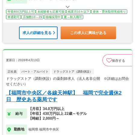
年収800万円以上可
未経験者も応募可能
残業月10ｈ以下
産休・育休取得実績有り
車通勤可
店舗数10～29
積極採用中
夏～秋入職可
求人の詳細を見る
この求人に興味がある
更新日：2026年4月13日
保存する
正社員
パート・アルバイト
ドラッグストア（調剤併設）
ドラッグストア（調剤併設）の薬剤師求人（法人名非公開 ※詳細はお問合
せください）
【福岡市中央区／各線天神駅】 福岡で完全週休2
日 歴史ある薬局です
【月収】34.0万円以上
給与
【年収】430万円以上 22歳～モデル
【時給】2,000円～
勤務地
福岡県 福岡市中央区