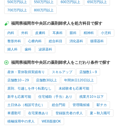
500万円以上
550万円以上
600万円以上
650万円以上
700万円以上
800万円以上
福岡県福岡市中央区の薬剤師求人を処方科目で探す
内科
外科
皮膚科
耳鼻科
眼科
精神科
小児科
整形外科
心療内科
総合科目
消化器科
循環器科
婦人科
歯科
泌尿器科
福岡県福岡市中央区の薬剤師求人をこだわり条件で探す
産休・育休取得実績有り
スキルアップ
店舗数1～9
店舗数10～29
店舗数30以上
年間休日120日以上
原則、引越しを伴う転勤なし
未経験者も応募可能
新卒も応募可能
住宅補助（手当）あり
残業月10ｈ以下
土日休み（相談可含む）
総合門前
管理職候補
駅チカ
車通勤可
在宅業務あり
登録販売者の求人
夏～秋入職可
積極採用中の求人
WEB面接OK