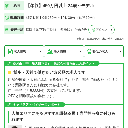
【年収】450万円以上 24歳～モデル
給与
勤務時間
就業時間1:09時30分～19時30分（休憩60分）
最寄り駅
福岡市地下鉄空港線「天神駅」 徒歩2分
アクセス
更新日：2026/05/26 求人番号：248296
求人情報
法人情報
類似の求人
薬局白十字（新天町本店） 株式会社薬局白…のポイント
博多・天神で働きたい方必見の求人です
店舗が博多・天神のみにある会社ですので、都会で働きたい！！と
いう薬剤師さんにお勧めの会社です。
住宅手当（月8,000円）の支給もございます。
OTCと調剤併設の会社です。
キャリアアドバイザーのレポート
人気エリアにあるおすすめ調剤薬局！専門性も身に付けら
れます