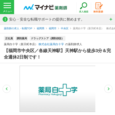
!
安心・安全な転職サポートの提供に努めます。
薬剤師の求人・転職TOP
福岡県
福岡市
中央区
薬局白十字（新天町本店） 株式会
正社員
調剤薬局
ドラッグストア（調剤併設）
薬局白十字（新天町本店）
株式会社薬局白十字
の薬剤師求人
【福岡市中央区／各線天神駅】天神駅から徒歩3分＆完
全週休2日制です！