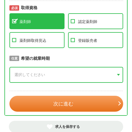
取得資格
必須
必須
薬剤師
認定薬剤師
薬剤師取得見込
登録販売者
取得予定年
希望の就業時期
必須
任意
年 3月
次に進む
求人を保存する