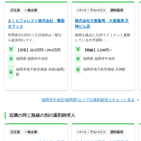
正社員
一般企業
パート・アルバイト
調剤薬局
さくらフォレスト株式会社 警固
株式会社大賀薬局 大賀薬局 天
オフィス
神ビル店
年間休日120日☆土日祝休み！駅か
福岡を拠点に九州でドミナント展開
ら徒歩8分♪マイ…
している大手調剤・…
【月収】22.0万円～24.0万円
【時給】2,100円～
福岡県 福岡市中央区
福岡県 福岡市中央区
福岡市地下鉄空港線 赤坂(福岡)
福岡市地下鉄空港線 天神駅
駅
福岡市中央区(福岡県)エリアの薬剤師求人をもっと見る
近隣の同じ路線の別の薬剤師求人
正社員
一般企業
パート・アルバイト
調剤薬局