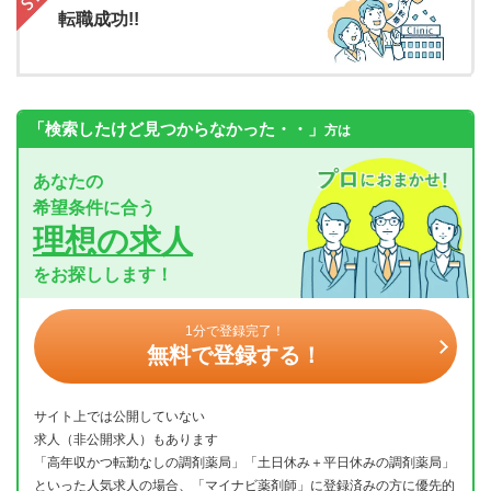
転職成功!!
「検索したけど見つからなかった・・」
方は
あなたの
希望条件に合う
理想の求人
をお探しします！
1分で登録完了！
無料で登録する！
サイト上では公開していない
求人（非公開求人）もあります
「高年収かつ転勤なしの調剤薬局」「土日休み＋平日休みの調剤薬局」
といった人気求人の場合、「マイナビ薬剤師」に登録済みの方に優先的