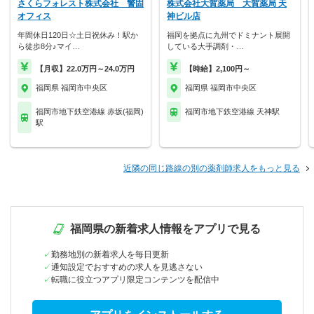
さくらフォレスト株式会社 警固
株式会社大賀薬局 大賀薬局 天
オフィス
神ビル店
年間休日120日☆土日祝休み！駅か
福岡を拠点に九州でドミナント展開
ら徒歩8分♪マイ…
している大手調剤・…
【月収】22.0万円～24.0万円
【時給】2,100円～
福岡県 福岡市中央区
福岡県 福岡市中央区
福岡市地下鉄空港線 赤坂(福岡)
福岡市地下鉄空港線 天神駅
駅
近隣の同じ路線の別の薬剤師求人をもっと見る
福岡県の新着求人情報をアプリで見る
勤務地別の新着求人を毎日更新
通知設定でおすすめの求人を見逃さない
転職に役立つアプリ限定コンテンツを配信中