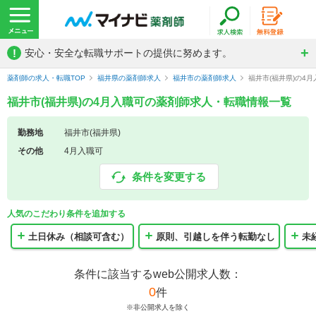
!
安心・安全な転職サポートの提供に努めます。
薬剤師の求人・転職TOP
福井県の薬剤師求人
福井市の薬剤師求人
福井市(福井県)の4
福井市(福井県)の4月入職可の薬剤師求人・転職情報一覧
勤務地
福井市(福井県)
その他
4月入職可
条件を変更する
人気のこだわり条件を追加する
土日休み（相談可含む）
原則、引越しを伴う転勤なし
未
条件に該当するweb公開求人数：
0
件
※非公開求人を除く