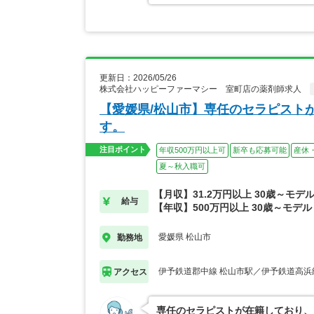
更新日：2026/05/26
株式会社ハッピーファーマシー 室町店の薬剤師求人
【愛媛県/松山市】専任のセラピスト
す。
注目ポイント
年収500万円以上可
新卒も応募可能
産休
夏～秋入職可
【月収】31.2万円以上 30歳～モデ
給与
【年収】500万円以上 30歳～モデル
愛媛県 松山市
勤務地
伊予鉄道郡中線 松山市駅／伊予鉄道高浜
アクセス
専任のセラピストが在籍しており、