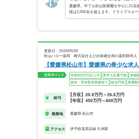
愛媛県、中でも松山医療圏を中心に21店
様は2,000名を超えます。ドライブスル
更新日：2026/05/26
松山ハロー薬局 株式会社えひめ保健企画の薬剤師求人
【愛媛県松山市】愛媛県の希少な求人
注目ポイント
年収600万円以上可
新卒も応募可能
未経
産休・育休取得実績有り
総合門前
車通勤
【月収】20.9万円～26.6万円
給与
【年収】450万円～600万円
愛媛県 松山市
勤務地
伊予鉄道高浜線 久米駅
アクセス