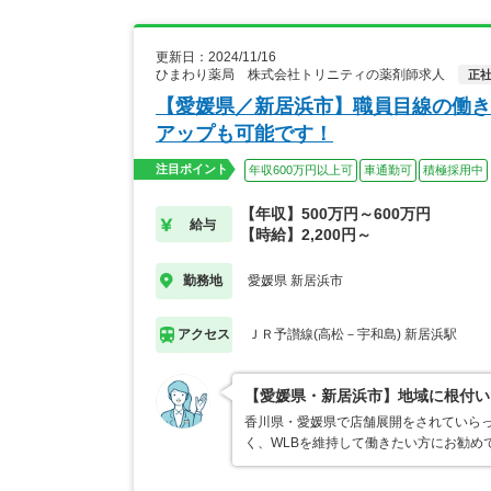
更新日：2024/11/16
ひまわり薬局 株式会社トリニティの薬剤師求人
正
【愛媛県／新居浜市】職員目線の働き
アップも可能です！
注目ポイント
年収600万円以上可
車通勤可
積極採用中
【年収】500万円～600万円
給与
【時給】2,200円～
愛媛県 新居浜市
勤務地
ＪＲ予讃線(高松－宇和島) 新居浜駅
アクセス
【愛媛県・新居浜市】地域に根付い
香川県・愛媛県で店舗展開をされていらっ
く、WLBを維持して働きたい方にお勧め