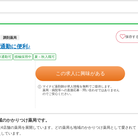
保存す
調剤薬局
通勤に便利♪
車通勤可
積極採用中
夏～秋入職可
この求人に興味がある
マイナビ薬剤師が求人情報を無料でご提供します。
薬局・病院等への直接応募・問い合わせではありません
のでご安心ください。
域のかかりつけ薬局です。
在4店舗の薬局を展開しています。どの薬局も地域のかかりつけ薬局として愛されて
えしています。