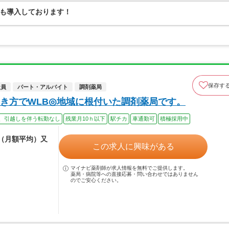
も導入しております！
保存す
社員
パート・アルバイト
調剤薬局
き方でWLB◎地域に根付いた調剤薬局です。
、引越しを伴う転勤なし
残業月10ｈ以下
駅チカ
車通勤可
積極採用中
給（月額平均）又
この求人に興味がある
マイナビ薬剤師が求人情報を無料でご提供します。
薬局・病院等への直接応募・問い合わせではありません
のでご安心ください。