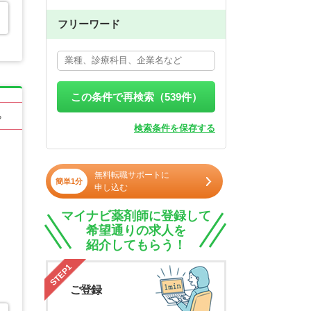
フリーワード
この条件で再検索（
539
件）
る
検索条件を保存する
無料転職サポートに
簡単1分
申し込む
マイナビ薬剤師に登録して
希望通りの求人を
紹介してもらう！
STEP1
ご登録