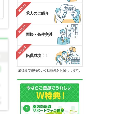
STEP2
求人のご紹介
STEP3
面接・条件交渉
STEP4
転職成功！！
最後まで納得のいく転職先をお探しします。