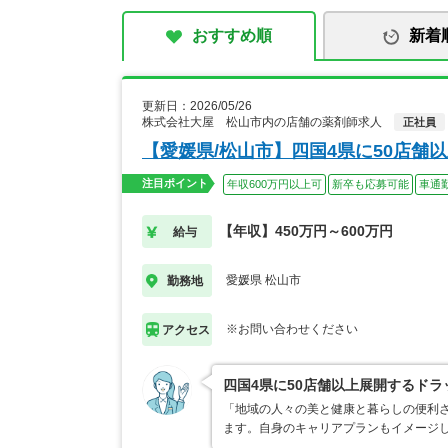
おすすめ順
新着
更新日：2026/05/26
株式会社大屋 松山市内の店舗の薬剤師求人
正社員
【愛媛県/松山市】四国4県に50店舗
注目ポイント
年収600万円以上可
新卒も応募可能
車通
【年収】450万円～600万円
給与
愛媛県 松山市
勤務地
※お問い合わせください
アクセス
四国4県に50店舗以上展開するドラ
「地域の人々の美と健康と暮らしの便利さ
ます。自身のキャリアプランもイメージ