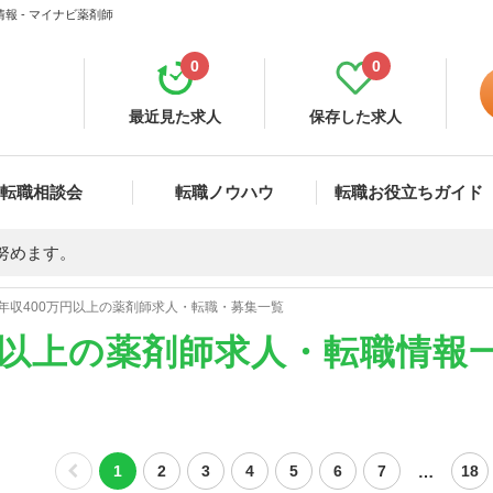
報 - マイナビ薬剤師
0
0
最近見た求人
保存した求人
転職相談会
転職ノウハウ
転職お役立ちガイド
努めます。
年収400万円以上の薬剤師求人・転職・募集一覧
円以上の薬剤師求人・転職情報
…
1
2
3
4
5
6
7
18