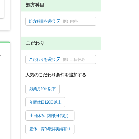
処方科目
者
処方科目を選択
例）内科
こだわり
る
こだわりを選択
例）土日休み
人気のこだわり条件を追加する
残業月10ｈ以下
年間休日120日以上
土日休み（相談可含む）
産休・育休取得実績有り