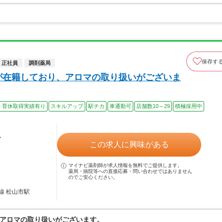
保存す
正社員
調剤薬局
が在籍しており、アロマの取り扱いがございま
・育休取得実績有り
スキルアップ
駅チカ
車通勤可
店舗数10～29
積極採用中
ル
この求人に興味がある
マイナビ薬剤師が求人情報を無料でご提供します。
薬局・病院等への直接応募・問い合わせではありません
のでご安心ください。
線 松山市駅
アロマの取り扱いがございます。