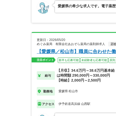
愛媛県の希少な求人です。電子薬歴
更新日：2026/05/20
めぐみ薬局 有限会社あおぞら薬局の薬剤師求人
正
【愛媛県／松山市】職員に合わせた働
注目ポイント
新卒も応募可能
未経験者も応募可能
原則
【月収】34.6万円～38.6万円基本
は時間額 290,000円～330,000円
給与
【時給】2,000円～2,500円
愛媛県 松山市
勤務地
伊予鉄道高浜線 山西駅
アクセス