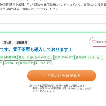
舗の調剤薬局を展開。早い時期から在宅医療にも力を入れており、在宅における患
ー採用店舗の開設、”無塩パン”にこだわったパン…
保存す
正社員
調剤薬局
です。電子薬歴も導入しております！
験者も応募可能
原則、引越しを伴う転勤なし
残業月10ｈ以下
住宅補助（手当）あり
可
店舗数1～9
積極採用中
夏～秋入職可
この求人に興味がある
マイナビ薬剤師が求人情報を無料でご提供します。
薬局・病院等への直接応募・問い合わせではありません
のでご安心ください。