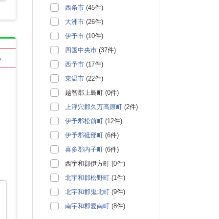
西条市
(45件)
大洲市
(26件)
伊予市
(10件)
四国中央市
(37件)
る
西予市
(17件)
東温市
(22件)
越智郡上島町 (0件)
上浮穴郡久万高原町
(2件)
伊予郡松前町
(12件)
伊予郡砥部町
(6件)
喜多郡内子町
(6件)
西宇和郡伊方町 (0件)
北宇和郡松野町
(1件)
北宇和郡鬼北町
(9件)
南宇和郡愛南町
(8件)