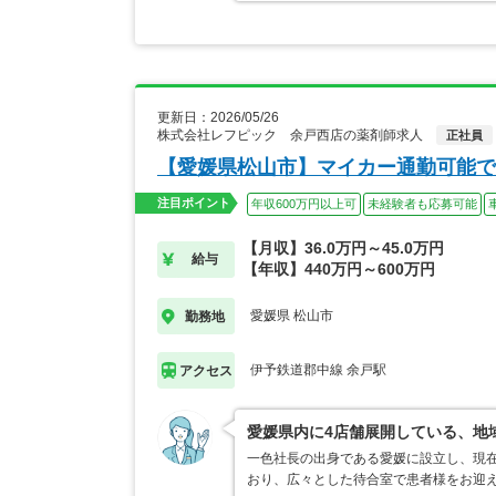
更新日：2026/05/26
株式会社レフピック 余戸西店の薬剤師求人
正社員
【愛媛県松山市】マイカー通勤可能で
注目ポイント
年収600万円以上可
未経験者も応募可能
【月収】36.0万円～45.0万円
給与
【年収】440万円～600万円
愛媛県 松山市
勤務地
伊予鉄道郡中線 余戸駅
アクセス
愛媛県内に4店舗展開している、地
一色社長の出身である愛媛に設立し、現
おり、広々とした待合室で患者様をお迎