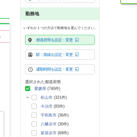
勤務地
いずれか１つの方法で勤務地を選んでください。
る
都道府県を設定・変更
駅・路線を設定・変更
通勤時間を設定・変更
選択された都道府県
愛媛県
(740件)
松山市
(321件)
今治市
(83件)
宇和島市
(36件)
八幡浜市
(30件)
新居浜市
(69件)