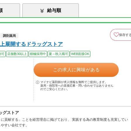
順
給与順
保存す
調剤薬局
以上展開するドラッグストア
勤可
店舗数30以上
積極採用中
夏～秋入職可
WEB面接OK
この求人に興味がある
マイナビ薬剤師が求人情報を無料でご提供します。
薬局・病院等への直接応募・問い合わせではありません
のでご安心ください。
ッグストア
に貢献する」ことを経営理念に掲げており、 実践する為の教育制度も充実してい
しやすい会社です。