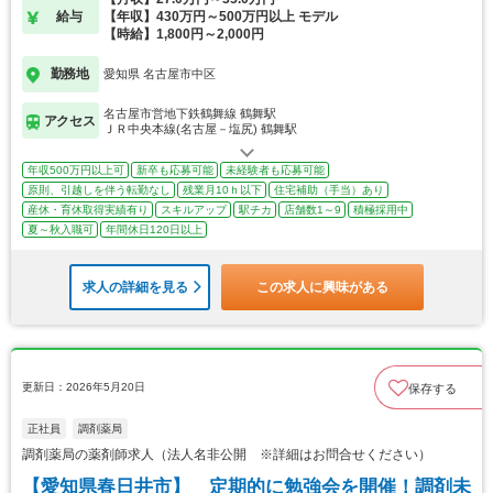
給与
【年収】430万円～500万円以上 モデル
【時給】1,800円～2,000円
勤務地
愛知県 名古屋市中区
名古屋市営地下鉄鶴舞線 鶴舞駅
アクセス
ＪＲ中央本線(名古屋－塩尻) 鶴舞駅
年収500万円以上可
新卒も応募可能
未経験者も応募可能
原則、引越しを伴う転勤なし
残業月10ｈ以下
住宅補助（手当）あり
産休・育休取得実績有り
スキルアップ
駅チカ
店舗数1～9
積極採用中
夏～秋入職可
年間休日120日以上
求人の詳細を見る
この求人に興味がある
更新日：2026年5月20日
保存する
正社員
調剤薬局
調剤薬局の薬剤師求人（法人名非公開 ※詳細はお問合せください）
【愛知県春日井市】 定期的に勉強会を開催！調剤未