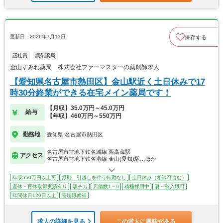
更新日：2026年7月13日
保存する
正社員
調剤薬局
金山すみれ薬局 株式会社ファーマスターの薬剤師求人
【愛知県名古屋市熱田区】金山駅近く土日休みで17
時30分終業ができる在宅メイン薬局です！
【月収】35.0万円～45.0万円
給与
【年収】460万円～550万円
勤務地
愛知県 名古屋市熱田区
名古屋市営地下鉄名城線 西高蔵駅
アクセス
名古屋市営地下鉄名港線 金山(愛知)駅…ほか
年収550万円以上可
原則、引越しを伴う転勤なし
土日休み（相談可含む）
産休・育休取得実績有り
駅チカ
店舗数1～9
積極採用中
夏～秋入職可
年間休日120日以上
管理職候補
求人の詳細を見る
この求人に興味がある