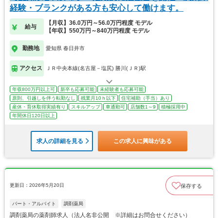
経験・ブランクがある方も安心して働けます。
【月収】36.0万円～56.0万円程度 モデル
給与
【年収】550万円～840万円程度 モデル
勤務地
愛知県 春日井市
アクセス
ＪＲ中央本線(名古屋－塩尻) 勝川(ＪＲ)駅
年収800万円以上可
新卒も応募可能
未経験者も応募可能
原則、引越しを伴う転勤なし
残業月10ｈ以下
住宅補助（手当）あり
産休・育休取得実績有り
スキルアップ
車通勤可
店舗数1～9
積極採用中
年間休日120日以上
求人の詳細を見る
この求人に興味がある
更新日：2026年5月20日
保存する
パート・アルバイト
調剤薬局
調剤薬局の薬剤師求人（法人名非公開 ※詳細はお問合せください）