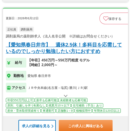
更新日：2026年6月12日
保存する
正社員
調剤薬局
調剤薬局の薬剤師求人（法人名非公開 ※詳細はお問合せください）
【愛知県春日井市】 週休2.5休！多科目を応需して
いるのでしっかり勉強したい方におすすめ
【年収】450万円～550万円程度 モデル
給与
【時給】2,000円～
勤務地
愛知県 春日井市
アクセス
ＪＲ中央本線(名古屋－塩尻) 勝川(ＪＲ)駅
年収550万円以上可
新卒も応募可能
未経験者も応募可能
原則、引越しを伴う転勤なし
残業月10ｈ以下
住宅補助（手当）あり
産休・育休取得実績有り
車通勤可
店舗数1～9
積極採用中
年間休日120日以上
求人の詳細を見る
この求人に興味がある