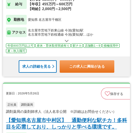
給与
【年収】455万円～600万円
【時給】2,000円～2,500円
勤務地
愛知県 名古屋市千種区
名古屋市営地下鉄東山線 今池(愛知)駅
アクセス
名古屋市営地下鉄桜通線 今池(愛知)駅…ほか
年収600万円以上可
産休・育休取得実績有り
駅チカ
店舗数1～9
積極採用中
夏～秋入職可
求人の詳細を見る
この求人に興味がある
更新日：2026年5月26日
保存する
正社員
調剤薬局
調剤薬局の薬剤師求人（法人名非公開 ※詳細はお問合せください）
【愛知県名古屋市中村区】 通勤便利な駅チカ！多科
目を応需しており、しっかりと学べる環境です。