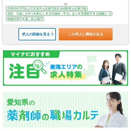
年収600万円以上可
新卒も応募可能
未経験者も応募可能
原則、引越しを伴う転勤なし
住宅補助（手当）あり
車通勤可
店舗数1～9
積極採用中
夏～秋入職可
求人の詳細を見る
この求人に興味がある
愛知県
の