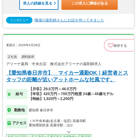
求人の詳細を見る
この求人に興味がある
職場の薬剤師さんにお話を伺ってきました
インタビュー
更新日：2026年5月26日
保存する
正社員
調剤薬局
アリーナ薬局 中央台店 株式会社アリーナの薬剤師求人
【愛知県春日井市】 マイカー通勤OK！経営者とス
タッフの距離が近いアットホームな社風です。
【月収】29.0万円～46.0万円
給与
【年収】420万円～700万円程度 24歳～40歳モデル
【時給】1,920円～2,200円
勤務地
愛知県 春日井市
ＪＲ中央本線(名古屋－塩尻) 高蔵寺駅
アクセス
愛知環状鉄道 高蔵寺駅…ほか
年収700万円以上可
新卒も応募可能
未経験者も応募可能