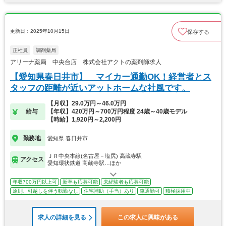
更新日：2025年10月15日
保存する
正社員
調剤薬局
アリーナ薬局 中央台店 株式会社アクトの薬剤師求人
【愛知県春日井市】 マイカー通勤OK！経営者とス
タッフの距離が近いアットホームな社風です。
【月収】29.0万円～46.0万円
給与
【年収】420万円～700万円程度 24歳～40歳モデル
【時給】1,920円～2,200円
勤務地
愛知県 春日井市
ＪＲ中央本線(名古屋－塩尻) 高蔵寺駅
アクセス
愛知環状鉄道 高蔵寺駅…ほか
年収700万円以上可
新卒も応募可能
未経験者も応募可能
原則、引越しを伴う転勤なし
住宅補助（手当）あり
車通勤可
積極採用中
求人の詳細を見る
この求人に興味がある