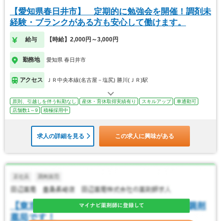
【愛知県春日井市】 定期的に勉強会を開催！調剤未
経験・ブランクがある方も安心して働けます。
給与
【時給】2,000円～3,000円
勤務地
愛知県 春日井市
アクセス
ＪＲ中央本線(名古屋－塩尻) 勝川(ＪＲ)駅
原則、引越しを伴う転勤なし
産休・育休取得実績有り
スキルアップ
車通勤可
店舗数1～9
積極採用中
求人の詳細を見る
この求人に興味がある