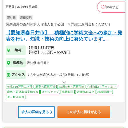
更新日：2026年6月18日
保存する
正社員
調剤薬局
調剤薬局の薬剤師求人（法人名非公開 ※詳細はお問合せください）
【愛知県春日井市】 積極的に学術大会への参加・発
表を行い、知識・技術の向上に努めています。
【月収】37.5万円
給与
【年収】530万円～650万円
勤務地
愛知県 春日井市
アクセス
ＪＲ中央本線(名古屋－塩尻) 春日井(ＪＲ)駅
年収650万円以上可
新卒も応募可能
未経験者も応募可能
住宅補助（手当）あり
産休・育休取得実績有り
スキルアップ
車通勤可
店舗数30以上
積極採用中
夏～秋入職可
求人の詳細を見る
この求人に興味がある