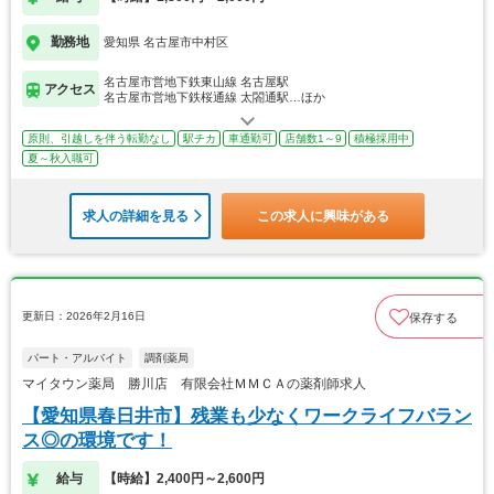
勤務地
愛知県 名古屋市中村区
名古屋市営地下鉄東山線 名古屋駅
アクセス
名古屋市営地下鉄桜通線 太閤通駅…ほか
原則、引越しを伴う転勤なし
駅チカ
車通勤可
店舗数1～9
積極採用中
夏～秋入職可
求人の詳細を見る
この求人に興味がある
更新日：2026年2月16日
保存する
パート・アルバイト
調剤薬局
マイタウン薬局 勝川店 有限会社ＭＭＣＡの薬剤師求人
【愛知県春日井市】残業も少なくワークライフバラン
ス◎の環境です！
給与
【時給】2,400円～2,600円