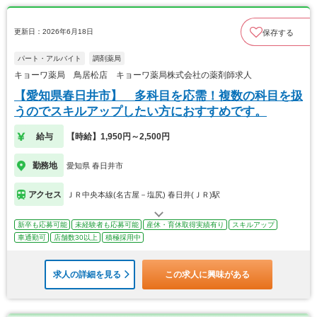
更新日：2026年6月18日
保存する
パート・アルバイト
調剤薬局
キョーワ薬局 鳥居松店 キョーワ薬局株式会社の薬剤師求人
【愛知県春日井市】 多科目を応需！複数の科目を扱
うのでスキルアップしたい方におすすめです。
給与
【時給】1,950円～2,500円
勤務地
愛知県 春日井市
アクセス
ＪＲ中央本線(名古屋－塩尻) 春日井(ＪＲ)駅
新卒も応募可能
未経験者も応募可能
産休・育休取得実績有り
スキルアップ
車通勤可
店舗数30以上
積極採用中
求人の詳細を見る
この求人に興味がある