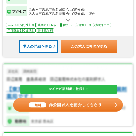
名古屋市営地下鉄名城線 金山(愛知)駅
アクセス
名古屋市営地下鉄名港線 金山(愛知)駅…ほか
年収650万円以上可
残業月10ｈ以下
駅チカ
店舗数1～9
積極採用中
年間休日120日以上
管理職候補
求人の詳細を見る
この求人に興味がある