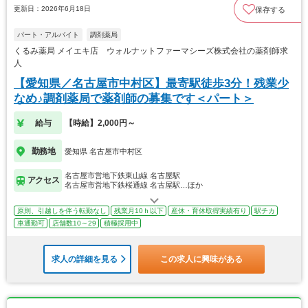
更新日：2026年6月18日
保存する
パート・アルバイト
調剤薬局
くるみ薬局 メイエキ店 ウォルナットファーマシーズ株式会社の薬剤師求
人
【愛知県／名古屋市中村区】最寄駅徒歩3分！残業少
なめ♪調剤薬局で薬剤師の募集です＜パート＞
給与
【時給】2,000円～
勤務地
愛知県 名古屋市中村区
名古屋市営地下鉄東山線 名古屋駅
アクセス
名古屋市営地下鉄桜通線 名古屋駅…ほか
原則、引越しを伴う転勤なし
残業月10ｈ以下
産休・育休取得実績有り
駅チカ
車通勤可
店舗数10～29
積極採用中
求人の詳細を見る
この求人に興味がある