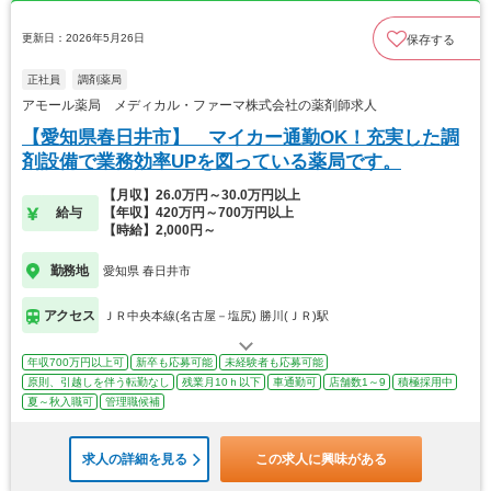
更新日：2026年5月26日
保存する
正社員
調剤薬局
アモール薬局 メディカル・ファーマ株式会社の薬剤師求人
【愛知県春日井市】 マイカー通勤OK！充実した調
剤設備で業務効率UPを図っている薬局です。
【月収】26.0万円～30.0万円以上
給与
【年収】420万円～700万円以上
【時給】2,000円～
勤務地
愛知県 春日井市
アクセス
ＪＲ中央本線(名古屋－塩尻) 勝川(ＪＲ)駅
年収700万円以上可
新卒も応募可能
未経験者も応募可能
原則、引越しを伴う転勤なし
残業月10ｈ以下
車通勤可
店舗数1～9
積極採用中
夏～秋入職可
管理職候補
求人の詳細を見る
この求人に興味がある