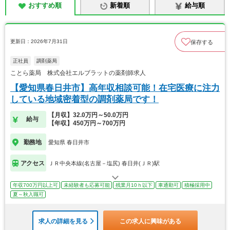
おすすめ順
新着順
給与順
更新日：2026年7月31日
保存する
正社員
調剤薬局
ことら薬局 株式会社エルブラットの薬剤師求人
【愛知県春日井市】高年収相談可能！在宅医療に注力
している地域密着型の調剤薬局です！
【月収】32.0万円～50.0万円
給与
【年収】450万円～700万円
勤務地
愛知県 春日井市
アクセス
ＪＲ中央本線(名古屋－塩尻) 春日井(ＪＲ)駅
年収700万円以上可
未経験者も応募可能
残業月10ｈ以下
車通勤可
積極採用中
夏～秋入職可
求人の詳細を見る
この求人に興味がある