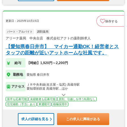
更新日：2025年10月15日
保存する
パート・アルバイト
調剤薬局
アリーナ薬局 中央台店 株式会社アクトの薬剤師求人
【愛知県春日井市】 マイカー通勤OK！経営者とス
タッフの距離が近いアットホームな社風です。
給与
【時給】1,920円～2,200円
勤務地
愛知県 春日井市
ＪＲ中央本線(名古屋－塩尻) 高蔵寺駅
アクセス
愛知環状鉄道 高蔵寺駅…ほか
新卒も応募可能
未経験者も応募可能
原則、引越しを伴う転勤なし
住宅補助（手当）あり
車通勤可
積極採用中
求人の詳細を見る
この求人に興味がある