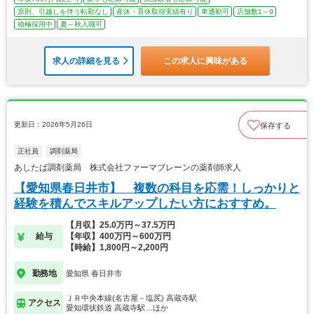
原則、引越しを伴う転勤なし
産休・育休取得実績有り
車通勤可
店舗数1～9
積極採用中
夏～秋入職可
求人の詳細を見る
この求人に興味がある
更新日：2026年5月26日
保存する
正社員
調剤薬局
あしたば調剤薬局 株式会社ファーマブレーンの薬剤師求人
【愛知県春日井市】 複数の科目を応需！しっかりと
経験を積んでスキルアップしたい方におすすめ。
【月収】25.0万円～37.5万円
給与
【年収】400万円～600万円
【時給】1,800円～2,200円
勤務地
愛知県 春日井市
ＪＲ中央本線(名古屋－塩尻) 高蔵寺駅
アクセス
愛知環状鉄道 高蔵寺駅…ほか