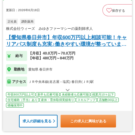
更新日：2026年6月18日
保存する
正社員
調剤薬局
株式会社ウィーズ みゆきファーマシーの薬剤師求人
【愛知県春日井市】年収600万円以上相談可能！キャ
リアパス制度も充実♪働きやすい環境が整っています
◎
【月収】40.0万円～70.0万円
給与
【年収】480万円～840万円
勤務地
愛知県 春日井市
アクセス
ＪＲ中央本線(名古屋－塩尻) 春日井(ＪＲ)駅
年収800万円以上可
新卒も応募可能
未経験者も応募可能
残業月10ｈ以下
住宅補助（手当）あり
産休・育休取得実績有り
スキルアップ
店舗数30以上
積極採用中
求人の詳細を見る
この求人に興味がある