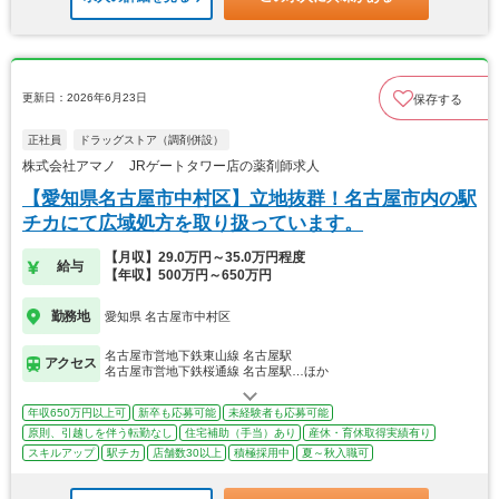
更新日：2026年6月23日
保存する
正社員
ドラッグストア（調剤併設）
株式会社アマノ JRゲートタワー店の薬剤師求人
【愛知県名古屋市中村区】立地抜群！名古屋市内の駅
チカにて広域処方を取り扱っています。
【月収】29.0万円～35.0万円程度
給与
【年収】500万円～650万円
勤務地
愛知県 名古屋市中村区
名古屋市営地下鉄東山線 名古屋駅
アクセス
名古屋市営地下鉄桜通線 名古屋駅…ほか
年収650万円以上可
新卒も応募可能
未経験者も応募可能
原則、引越しを伴う転勤なし
住宅補助（手当）あり
産休・育休取得実績有り
スキルアップ
駅チカ
店舗数30以上
積極採用中
夏～秋入職可