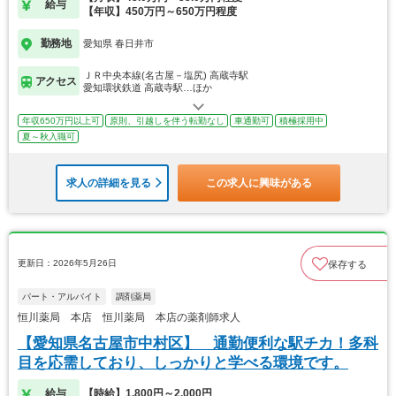
給与
【年収】450万円～650万円程度
勤務地
愛知県 春日井市
ＪＲ中央本線(名古屋－塩尻) 高蔵寺駅
アクセス
愛知環状鉄道 高蔵寺駅…ほか
年収650万円以上可
原則、引越しを伴う転勤なし
車通勤可
積極採用中
夏～秋入職可
求人の詳細を見る
この求人に興味がある
更新日：2026年5月26日
保存する
パート・アルバイト
調剤薬局
恒川薬局 本店 恒川薬局 本店の薬剤師求人
【愛知県名古屋市中村区】 通勤便利な駅チカ！多科
目を応需しており、しっかりと学べる環境です。
給与
【時給】1,800円～2,000円