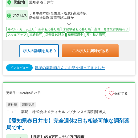
勤務地
愛知県 春日井市
ＪＲ中央本線(名古屋－塩尻) 高蔵寺駅
アクセス
愛知環状鉄道 高蔵寺駅…ほか
年収600万円以上可
新卒も応募可能
未経験者も応募可能
産休・育休取得実績有り
スキルアップ
車通勤可
店舗数30以上
積極採用中
夏～秋入職可
求人の詳細を見る
この求人に興味がある
職場の薬剤師さんにお話を伺ってきました
インタビュー
更新日：2026年5月26日
保存する
正社員
調剤薬局
ニコニコ薬局 株式会社メディカルレゾナンスの薬剤師求人
【愛知県春日井市】完全週休2日も相談可能な調剤薬
局です。
【月収】45.0万円～55.0万円程度