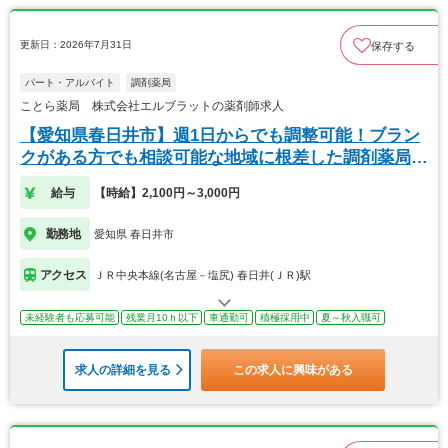
更新日：2026年7月31日
保存する
パート・アルバイト
調剤薬局
ことら薬局 株式会社エルブラットの薬剤師求人
【愛知県春日井市】週1日からでも調整可能！ブラン
クがある方でも相談可能な地域に根差した調剤薬局で
す！
給与
【時給】2,100円～3,000円
勤務地
愛知県 春日井市
アクセス
ＪＲ中央本線(名古屋－塩尻) 春日井(ＪＲ)駅
未経験者も応募可能
残業月10ｈ以下
車通勤可
積極採用中
夏～秋入職可
求人の詳細を見る
この求人に興味がある