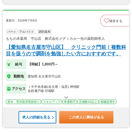
更新日：2026年7月8日
保存する
パート・アルバイト
調剤薬局
もちの木薬局 守山店 株式会社メディカル一光の薬剤師求人
【愛知県名古屋市守山区】 クリニック門前！複数科
目を扱うので調剤を勉強したい方におすすめです。
給与
【時給】1,800円～
勤務地
愛知県 名古屋市守山区
ＪＲ中央本線(名古屋－塩尻) 神領駅
アクセス
名鉄瀬戸線 印場駅
産休・育休取得実績有り
スキルアップ
車通勤可
店舗数30以上
積極採用中
求人の詳細を見る
この求人に興味がある