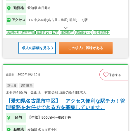
勤務地
愛知県 春日井市
アクセス
ＪＲ中央本線(名古屋－塩尻) 勝川(ＪＲ)駅
未経験者も応募可能
残業月10ｈ以下
車通勤可
店舗数1～9
積極採用中
求人の詳細を見る
この求人に興味がある
更新日：2025年10月16日
保存する
正社員
調剤薬局
ませ調剤薬局 金山店 有限会社山富の薬剤師求人
【愛知県名古屋市中区】 アクセス便利な駅チカ！管
理業務をお任せできる方を募集しています。
給与
【年収】500万円～650万円
勤務地
愛知県 名古屋市中区