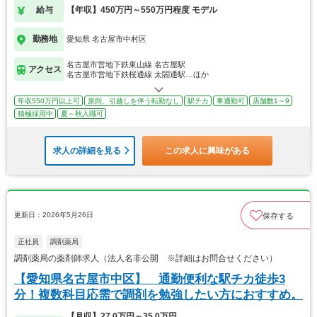
給与
【年収】450万円～550万円程度 モデル
勤務地
愛知県 名古屋市中村区
名古屋市営地下鉄東山線 名古屋駅
アクセス
名古屋市営地下鉄桜通線 太閤通駅…ほか
年収550万円以上可
原則、引越しを伴う転勤なし
駅チカ
車通勤可
店舗数1～9
積極採用中
夏～秋入職可
求人の詳細を見る
この求人に興味がある
更新日：2026年5月26日
保存する
正社員
調剤薬局
調剤薬局の薬剤師求人（法人名非公開 ※詳細はお問合せください）
【愛知県名古屋市中区】 通勤便利な駅チカ徒歩3
分！複数科目応需で調剤を勉強したい方におすすめ。
【月収】27.0万円～35.0万円