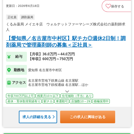
更新日：2026年6月18日
保存する
正社員
調剤薬局
くるみ薬局 メイエキ店 ウォルナットファーマシーズ株式会社の薬剤師求
人
【愛知県／名古屋市中村区】駅チカ◎週休2日制！調
剤薬局で管理薬剤師の募集＜正社員＞
【月収】36.0万円～44.0万円
給与
【年収】600万円～750万円
勤務地
愛知県 名古屋市中村区
名古屋市営地下鉄東山線 名古屋駅
アクセス
名古屋市営地下鉄桜通線 名古屋駅…ほか
年収700万円以上可
残業月10ｈ以下
住宅補助（手当）あり
産休・育休取得実績有り
駅チカ
車通勤可
店舗数10～29
積極採用中
求人の詳細を見る
この求人に興味がある