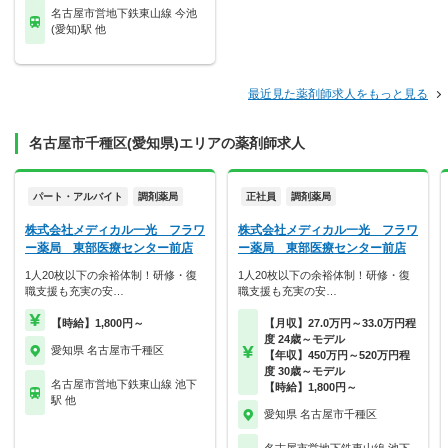
名古屋市営地下鉄東山線 今池
(愛知)駅 他
最近見た薬剤師求人をもっと見る
名古屋市千種区(愛知県)エリアの薬剤師求人
パート・アルバイト
調剤薬局
正社員
調剤薬局
株式会社メディカル一光 フラワ
株式会社メディカル一光 フラワ
ー薬局 東部医療センター前店
ー薬局 東部医療センター前店
1人20枚以下の余裕体制！研修・復
1人20枚以下の余裕体制！研修・復
職支援も充実の安…
職支援も充実の安…
【時給】1,800円～
【月収】27.0万円～33.0万円程
度 24歳～モデル
愛知県 名古屋市千種区
【年収】450万円～520万円程
度 30歳～モデル
名古屋市営地下鉄東山線 池下
【時給】1,800円～
駅 他
愛知県 名古屋市千種区