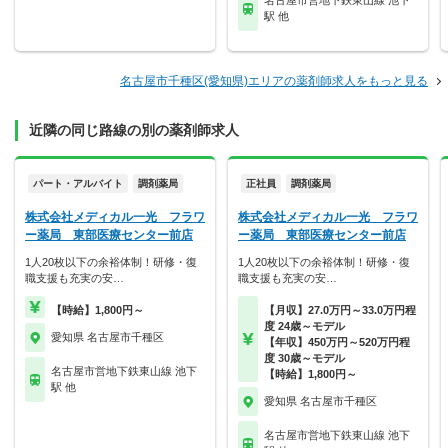
名古屋市営地下鉄東山線 池下
駅 他
名古屋市千種区(愛知県)エリアの薬剤師求人をもっと見る
近隣の同じ路線の別の薬剤師求人
パート・アルバイト
調剤薬局
正社員
調剤薬局
株式会社メディカル一光 フラワ
株式会社メディカル一光 フラワ
ー薬局 東部医療センター前店
ー薬局 東部医療センター前店
1人20枚以下の余裕体制！研修・復
1人20枚以下の余裕体制！研修・復
職支援も充実の安…
職支援も充実の安…
【時給】1,800円～
【月収】27.0万円～33.0万円程
度 24歳～モデル
愛知県 名古屋市千種区
【年収】450万円～520万円程
度 30歳～モデル
名古屋市営地下鉄東山線 池下
【時給】1,800円～
駅 他
愛知県 名古屋市千種区
名古屋市営地下鉄東山線 池下