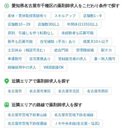
愛知県名古屋市千種区の薬剤師求人をこだわり条件で探す
産休・育休取得実績有り
スキルアップ
店舗数1～9
店舗数10～29
店舗数30以上
年間休日120日以上
原則、引越しを伴う転勤なし
未経験者も応募可能
新卒も応募可能
住宅補助（手当）あり
残業月10ｈ以下
土日休み（相談可含む）
総合門前
管理職候補
駅チカ
車通勤可
在宅業務あり
登録販売者の求人
夏～秋入職可
積極採用中の求人
WEB面接OK
近隣エリアで薬剤師求人を探す
名古屋市
名古屋市東区
名古屋市北区
名古屋市西区
近隣エリアの路線で薬剤師求人を探す
名古屋市営地下鉄東山線
名古屋市営地下鉄名城線
名古屋市営地下鉄桜通線
ＪＲ中央本線(名古屋－塩尻)