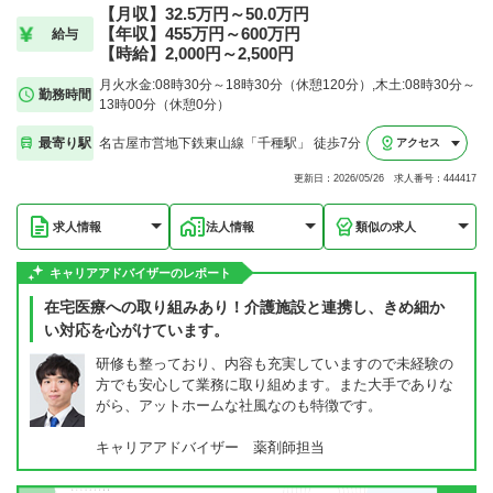
【月収】32.5万円～50.0万円
【年収】455万円～600万円
給与
【時給】2,000円～2,500円
月火水金:08時30分～18時30分（休憩120分）,木土:08時30分～
勤務時間
13時00分（休憩0分）
最寄り駅
名古屋市営地下鉄東山線「千種駅」 徒歩7分
アクセス
更新日：2026/05/26 求人番号：444417
求人情報
法人情報
類似の求人
キャリアアドバイザーのレポート
在宅医療への取り組みあり！介護施設と連携し、きめ細か
い対応を心がけています。
研修も整っており、内容も充実していますので未経験の
方でも安心して業務に取り組めます。また大手でありな
がら、アットホームな社風なのも特徴です。
キャリアアドバイザー 薬剤師担当