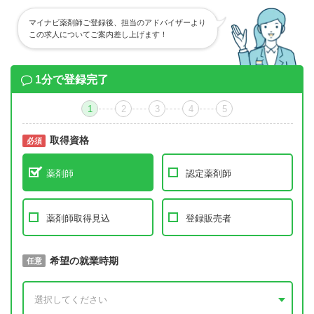
マイナビ薬剤師ご登録後、担当のアドバイザーより
この求人についてご案内差し上げます！
1分で登録完了
1
2
3
4
5
取得資格
必須
必須
薬剤師
認定薬剤師
薬剤師取得見込
登録販売者
取得予定年
希望の就業時期
必須
任意