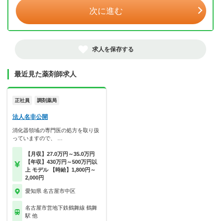
次に進む
求人を保存する
最近見た薬剤師求人
正社員
調剤薬局
法人名非公開
消化器領域の専門医の処方を取り扱
っていますので、 …
【月収】27.0万円～35.0万円
【年収】430万円～500万円以
上 モデル 【時給】1,800円～
2,000円
愛知県 名古屋市中区
名古屋市営地下鉄鶴舞線 鶴舞
駅 他