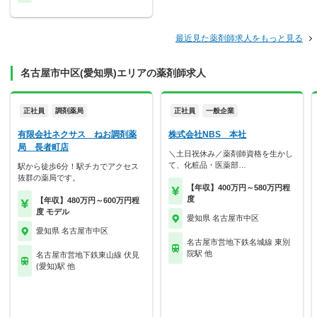
最近見た薬剤師求人をもっと見る
名古屋市中区(愛知県)エリアの薬剤師求人
正社員
調剤薬局
正社員
一般企業
有限会社ネクサス ねお調剤薬
株式会社NBS 本社
局 長者町店
＼土日祝休み／薬剤師資格を生かし
て、化粧品・医薬部…
駅から徒歩6分！駅チカでアクセス
抜群の薬局です。
【年収】400万円～580万円程
度
【年収】480万円～600万円程
度 モデル
愛知県 名古屋市中区
愛知県 名古屋市中区
名古屋市営地下鉄名城線 東別
院駅 他
名古屋市営地下鉄東山線 伏見
(愛知)駅 他