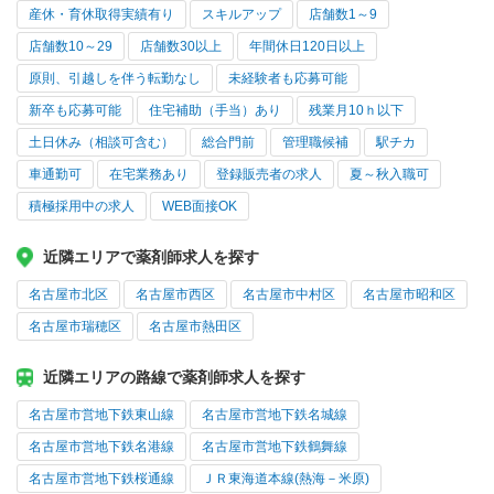
産休・育休取得実績有り
スキルアップ
店舗数1～9
店舗数10～29
店舗数30以上
年間休日120日以上
原則、引越しを伴う転勤なし
未経験者も応募可能
新卒も応募可能
住宅補助（手当）あり
残業月10ｈ以下
土日休み（相談可含む）
総合門前
管理職候補
駅チカ
車通勤可
在宅業務あり
登録販売者の求人
夏～秋入職可
積極採用中の求人
WEB面接OK
近隣エリアで薬剤師求人を探す
名古屋市北区
名古屋市西区
名古屋市中村区
名古屋市昭和区
名古屋市瑞穂区
名古屋市熱田区
近隣エリアの路線で薬剤師求人を探す
名古屋市営地下鉄東山線
名古屋市営地下鉄名城線
名古屋市営地下鉄名港線
名古屋市営地下鉄鶴舞線
名古屋市営地下鉄桜通線
ＪＲ東海道本線(熱海－米原)