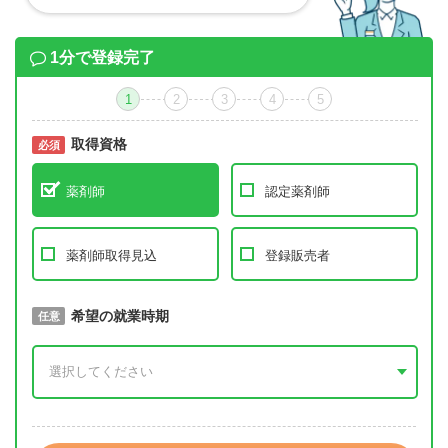
1分で登録完了
1
2
3
4
5
取得資格
必須
必須
薬剤師
認定薬剤師
薬剤師取得見込
登録販売者
取得予定年
希望の就業時期
必須
任意
年 3月