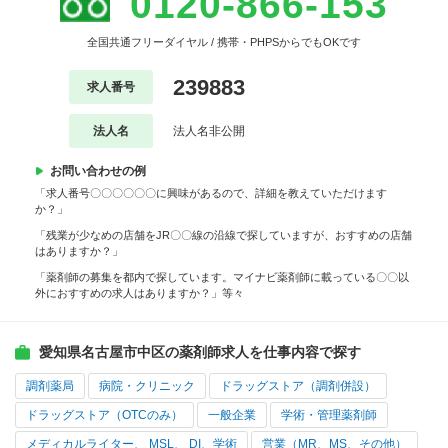
0120-866-153
全国共通フリーダイヤル / 携帯・PHPSからでもOKです
239883
求人番号
法人名
法人名非公開
お問い合わせの例
「求人番号〇〇〇〇〇〇に興味があるので、詳細を教えていただけます
か？」
「残業が少なめの店舗をJR〇〇線の沿線で探していますが、おすすめの店舗
はありますか？」
「薬剤師の募集を都内で探しています。マイナビ薬剤師に載っている〇〇以
外におすすめの求人はありますか？」等々
愛知県名古屋市中区の薬剤師求人を仕事内容で探す
調剤薬局
病院・クリニック
ドラッグストア（調剤併設）
ドラッグストア（OTCのみ）
一般企業
学術・管理薬剤師
メディカルライター、 MSL、 DI、学術
営業（MR、MS、その他）