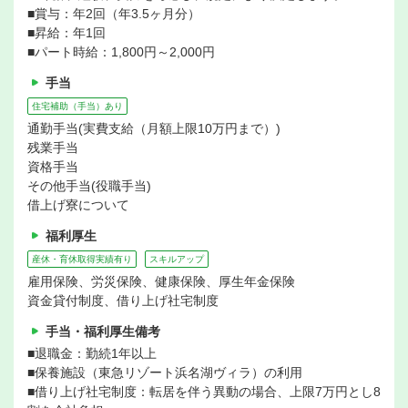
■賞与：年2回（年3.5ヶ月分）
■昇給：年1回
■パート時給：1,800円～2,000円
手当
住宅補助（手当）あり
通勤手当(実費支給（月額上限10万円まで）)
残業手当
資格手当
その他手当(役職手当)
借上げ寮について
福利厚生
産休・育休取得実績有り
スキルアップ
雇用保険、労災保険、健康保険、厚生年金保険
資金貸付制度、借り上げ社宅制度
手当・福利厚生備考
■退職金：勤続1年以上
■保養施設（東急リゾート浜名湖ヴィラ）の利用
■借り上げ社宅制度：転居を伴う異動の場合、上限7万円とし8