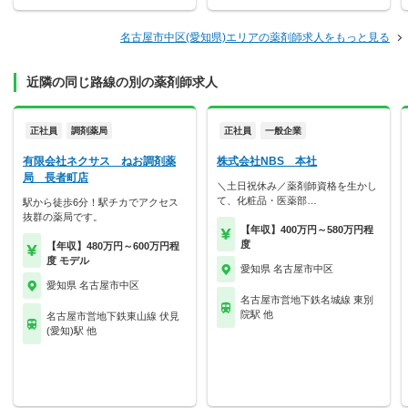
名古屋市中区(愛知県)エリアの薬剤師求人をもっと見る
近隣の同じ路線の別の薬剤師求人
正社員
調剤薬局
正社員
一般企業
有限会社ネクサス ねお調剤薬
株式会社NBS 本社
局 長者町店
＼土日祝休み／薬剤師資格を生かし
て、化粧品・医薬部…
駅から徒歩6分！駅チカでアクセス
抜群の薬局です。
【年収】400万円～580万円程
度
【年収】480万円～600万円程
度 モデル
愛知県 名古屋市中区
愛知県 名古屋市中区
名古屋市営地下鉄名城線 東別
院駅 他
名古屋市営地下鉄東山線 伏見
(愛知)駅 他