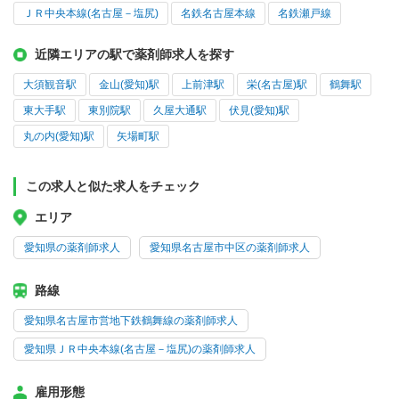
ＪＲ中央本線(名古屋－塩尻)
名鉄名古屋本線
名鉄瀬戸線
近隣エリアの駅で薬剤師求人を探す
大須観音駅
金山(愛知)駅
上前津駅
栄(名古屋)駅
鶴舞駅
東大手駅
東別院駅
久屋大通駅
伏見(愛知)駅
丸の内(愛知)駅
矢場町駅
この求人と似た求人をチェック
エリア
愛知県の薬剤師求人
愛知県名古屋市中区の薬剤師求人
路線
愛知県名古屋市営地下鉄鶴舞線の薬剤師求人
愛知県ＪＲ中央本線(名古屋－塩尻)の薬剤師求人
雇用形態