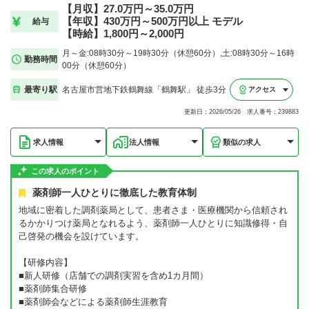
【月収】27.0万円～35.0万円
【年収】430万円～500万円以上 モデル
給与
【時給】1,800円～2,000円
月～金:08時30分～19時30分（休憩60分）,土:08時30分～16時
勤務時間
00分（休憩60分）
最寄り駅
名古屋市営地下鉄鶴舞線「鶴舞駅」 徒歩3分
アクセス
更新日：2026/05/26 求人番号：239883
求人情報
法人情報
類似の求人
この求人のポイント
薬剤師一人ひとりに徹底した教育体制
地域に密着した調剤薬局として、患者さま・医療機関から信頼され
るかかりつけ薬局となれるよう、薬剤師一人ひとりに知識修得・自
己啓発の機会を設けています。
【研修内容】
■新人研修（店舗での調剤実習を含め1カ月間）
■薬剤師集合研修
■薬剤師会などによる薬剤師生涯教育