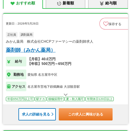
おすすめ順
新着順
給与順
更新日：2026年5月26日
保存する
正社員
調剤薬局
みかん薬局 株式会社CHCPファーマシーの薬剤師求人
薬剤師（みかん薬局）
【月収】40.0万円
給与
【年収】500万円～650万円
勤務地
愛知県 名古屋市中区
アクセス
名古屋市営地下鉄鶴舞線 大須観音駅
年収650万円以上可
駅チカ
積極採用中
夏～秋入職可
年間休日120日以上
求人の詳細を見る
この求人に興味がある