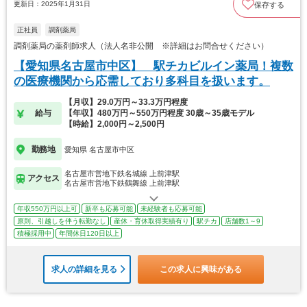
更新日：2025年1月31日
保存する
正社員
調剤薬局
調剤薬局の薬剤師求人（法人名非公開 ※詳細はお問合せください）
【愛知県名古屋市中区】 駅チカビルイン薬局！複数
の医療機関から応需しており多科目を扱います。
【月収】29.0万円～33.3万円程度
給与
【年収】480万円～550万円程度 30歳～35歳モデル
【時給】2,000円～2,500円
勤務地
愛知県 名古屋市中区
名古屋市営地下鉄名城線 上前津駅
アクセス
名古屋市営地下鉄鶴舞線 上前津駅
年収550万円以上可
新卒も応募可能
未経験者も応募可能
原則、引越しを伴う転勤なし
産休・育休取得実績有り
駅チカ
店舗数1～9
積極採用中
年間休日120日以上
求人の詳細を見る
この求人に興味がある