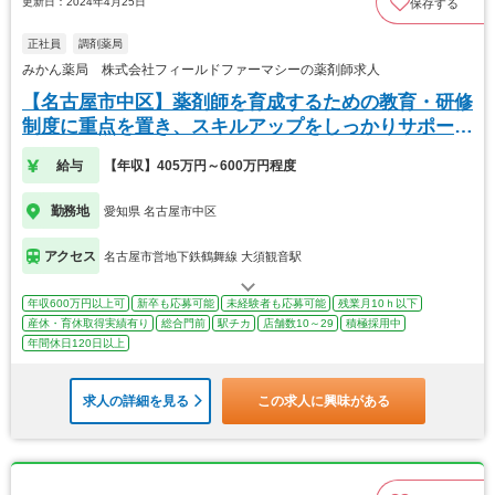
更新日：2024年4月25日
保存する
正社員
調剤薬局
みかん薬局 株式会社フィールドファーマシーの薬剤師求人
【名古屋市中区】薬剤師を育成するための教育・研修
制度に重点を置き、スキルアップをしっかりサポー
ト！
給与
【年収】405万円～600万円程度
勤務地
愛知県 名古屋市中区
アクセス
名古屋市営地下鉄鶴舞線 大須観音駅
年収600万円以上可
新卒も応募可能
未経験者も応募可能
残業月10ｈ以下
産休・育休取得実績有り
総合門前
駅チカ
店舗数10～29
積極採用中
年間休日120日以上
求人の詳細を見る
この求人に興味がある