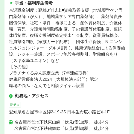
手当・福利厚生備考
※退職金制度：勤続3年以上■資格取得支援（地域薬学ケア専
門薬剤師（がん）、地域薬学ケア専門薬剤師）、薬剤師責任
賠償保険、社宅：条件・地域による、産休育休制度、介護休
職、育児・介護短時間勤務制度、子の看護等休暇制度、連続
休暇制度、復職支援制度確定拠出年金制度、従業員持株会、
社員割引制度（家族カード配布）、団体生命保険、N-コンシ
ェルジュ(レジャー・グルメ割引)、健康保険組合による保養施
設、レジャー施設、スポーツ施設各種割引、労働組合あり
（スギ薬局ユニオン）など
【その他】
プラチナくるみん認定企業（7年連続取得）
健康経営優良法人2024（大規模法人部門）認定
職場の悩み・なんでも相談ダイヤル設置
勤務地・アクセス
駅チカ
愛知県名古屋市中区錦2-19-25 日本生命広小路ビル1F
名古屋市営地下鉄東山線「伏見(愛知)駅」 徒歩4分
名古屋市営地下鉄鶴舞線「伏見(愛知)駅」 徒歩4分