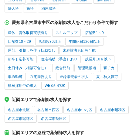
婦人科
歯科
泌尿器科
愛知県名古屋市中区の薬剤師求人をこだわり条件で探す
産休・育休取得実績有り
スキルアップ
店舗数1～9
店舗数10～29
店舗数30以上
年間休日120日以上
原則、引越しを伴う転勤なし
未経験者も応募可能
新卒も応募可能
住宅補助（手当）あり
残業月10ｈ以下
土日休み（相談可含む）
総合門前
管理職候補
駅チカ
車通勤可
在宅業務あり
登録販売者の求人
夏～秋入職可
積極採用中の求人
WEB面接OK
近隣エリアで薬剤師求人を探す
名古屋市北区
名古屋市西区
名古屋市中村区
名古屋市昭和区
名古屋市瑞穂区
名古屋市熱田区
近隣エリアの路線で薬剤師求人を探す