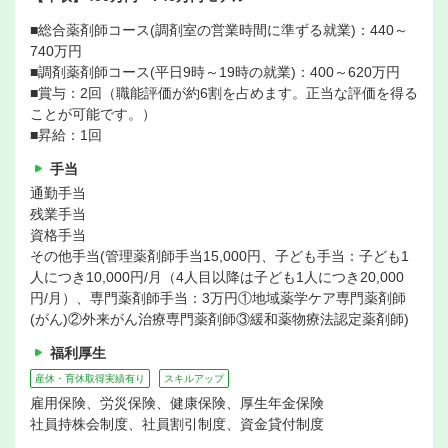
■総合薬剤師コース(調剤室の営業時間に準ずる就業)：440～
740万円
■調剤薬剤師コース(平日9時～19時の就業)：400～620万円
■賞与：2回（職能評価が約6割を占めます。正当な評価を得る
ことが可能です。）
■昇給：1回
手当
通勤手当
残業手当
資格手当
その他手当(管理薬剤師手当15,000円、子ども手当：子ども1
人につき10,000円/月（4人目以降は子ども1人につき20,000
円/月）、専門薬剤師手当：3万円①地域薬学ケア専門薬剤師
(がん)②外来がん治療専門薬剤師③緩和薬物療法認定薬剤師)
福利厚生
産休・育休取得実績有り
スキルアップ
雇用保険、労災保険、健康保険、厚生年金保険
社員持株会制度、社員割引制度、資金貸付制度