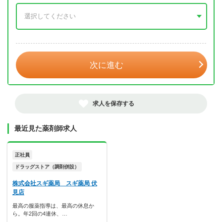
年 3月
次に進む
求人を保存する
最近見た薬剤師求人
正社員
ドラッグストア（調剤併設）
株式会社スギ薬局 スギ薬局 伏
見店
最高の服薬指導は、最高の休息か
ら。年2回の4連休、…