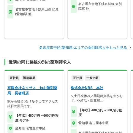
名古屋市営地下鉄名城線 東別
院駅 他
名古屋市営地下鉄東山線 伏見
(愛知)駅 他
名古屋市中区(愛知県)エリアの薬剤師求人をもっと見る
近隣の同じ路線の別の薬剤師求人
正社員
調剤薬局
正社員
一般企業
有限会社ネクサス ねお調剤薬
株式会社NBS 本社
局 長者町店
＼土日祝休み／薬剤師資格を生かし
て、化粧品・医薬部…
駅から徒歩6分！駅チカでアクセス
抜群の薬局です。
【年収】400万円～580万円程
度
【年収】480万円～600万円程
度 モデル
愛知県 名古屋市中区
愛知県 名古屋市中区