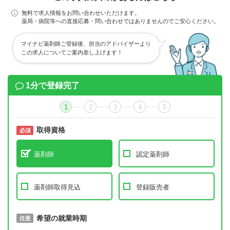
無料で求人情報をお問い合わせいただけます。
薬局・病院等への直接応募・問い合わせではありませんのでご安心ください。
マイナビ薬剤師ご登録後、担当のアドバイザーより
この求人についてご案内差し上げます！
1分で登録完了
1
2
3
4
5
取得資格
必須
必須
薬剤師
認定薬剤師
薬剤師取得見込
登録販売者
取得予定年
希望の就業時期
必須
任意