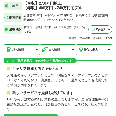
【月収】27.0万円以上
給与
【年収】400万円～740万円モデル
店舗営業時間:09時00分～22時00分（休憩60分）,調剤営業時
勤務時間
間:09時00分～22時00分（休憩60分）
名古屋市営地下鉄東山線「伏見(愛知)駅」 徒
最寄り駅
アクセス
歩4分
更新日：2026/06/18 求人番号：244321
求人情報
法人情報
類似の求人
スギ薬局 伏見店 株式会社スギ薬局のポイント
キャリア形成を考えませんか？
入社後のキャリアプランとして、明確なステップアップができるフ
ローが作られており、薬剤師としても、一企業人としても成長でき
る場所が用意されています。
新しいサービスを提供し続けています
OTC販売、処方箋調剤が業務の主となりますが、居宅管理指導や無
菌調剤施設の設置など、付加価値のあるサービスに取り組んでいま
す。