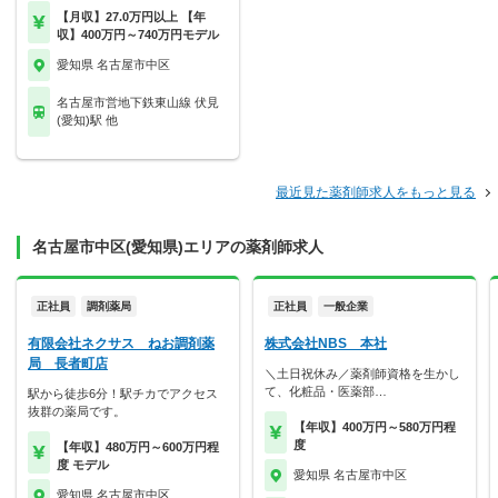
【月収】27.0万円以上 【年
収】400万円～740万円モデル
愛知県 名古屋市中区
名古屋市営地下鉄東山線 伏見
(愛知)駅 他
最近見た薬剤師求人をもっと見る
名古屋市中区(愛知県)エリアの薬剤師求人
正社員
調剤薬局
正社員
一般企業
有限会社ネクサス ねお調剤薬
株式会社NBS 本社
局 長者町店
＼土日祝休み／薬剤師資格を生かし
て、化粧品・医薬部…
駅から徒歩6分！駅チカでアクセス
抜群の薬局です。
【年収】400万円～580万円程
度
【年収】480万円～600万円程
度 モデル
愛知県 名古屋市中区
愛知県 名古屋市中区