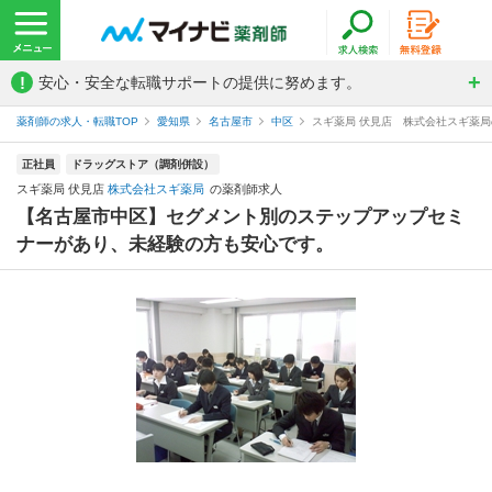
!
安心・安全な転職サポートの提供に努めます。
薬剤師の求人・転職TOP
愛知県
名古屋市
中区
スギ薬局 伏見店 株式会社スギ薬
正社員
ドラッグストア（調剤併設）
スギ薬局 伏見店
株式会社スギ薬局
の薬剤師求人
【名古屋市中区】セグメント別のステップアップセミ
ナーがあり、未経験の方も安心です。