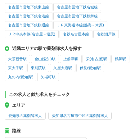
名古屋市営地下鉄東山線
名古屋市営地下鉄名城線
名古屋市営地下鉄名港線
名古屋市営地下鉄鶴舞線
名古屋市営地下鉄桜通線
ＪＲ東海道本線(熱海－米原)
ＪＲ中央本線(名古屋－塩尻)
名鉄名古屋本線
名鉄瀬戸線
近隣エリアの駅で薬剤師求人を探す
大須観音駅
金山(愛知)駅
上前津駅
栄(名古屋)駅
鶴舞駅
東大手駅
東別院駅
久屋大通駅
伏見(愛知)駅
丸の内(愛知)駅
矢場町駅
この求人と似た求人をチェック
エリア
愛知県の薬剤師求人
愛知県名古屋市中区の薬剤師求人
路線