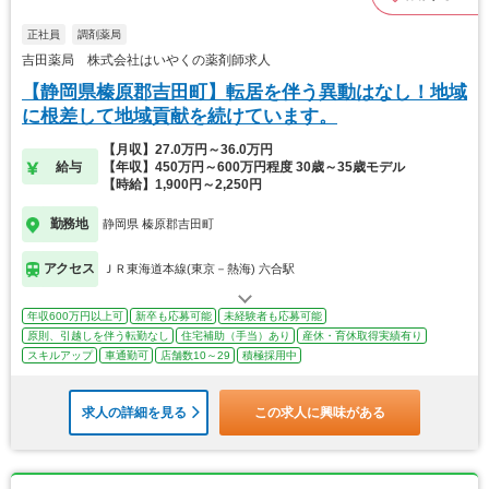
正社員
調剤薬局
吉田薬局 株式会社はいやくの薬剤師求人
【静岡県榛原郡吉田町】転居を伴う異動はなし！地域
に根差して地域貢献を続けています。
【月収】27.0万円～36.0万円
給与
【年収】450万円～600万円程度 30歳～35歳モデル
【時給】1,900円～2,250円
勤務地
静岡県 榛原郡吉田町
アクセス
ＪＲ東海道本線(東京－熱海) 六合駅
年収600万円以上可
新卒も応募可能
未経験者も応募可能
原則、引越しを伴う転勤なし
住宅補助（手当）あり
産休・育休取得実績有り
スキルアップ
車通勤可
店舗数10～29
積極採用中
求人の詳細を見る
この求人に興味がある