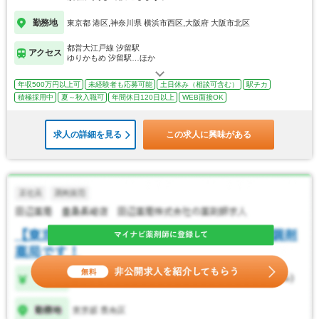
勤務地
東京都 港区,神奈川県 横浜市西区,大阪府 大阪市北区
都営大江戸線 汐留駅
アクセス
ゆりかもめ 汐留駅…ほか
年収500万円以上可
未経験者も応募可能
土日休み（相談可含む）
駅チカ
積極採用中
夏～秋入職可
年間休日120日以上
WEB面接OK
求人の詳細を見る
この求人に興味がある