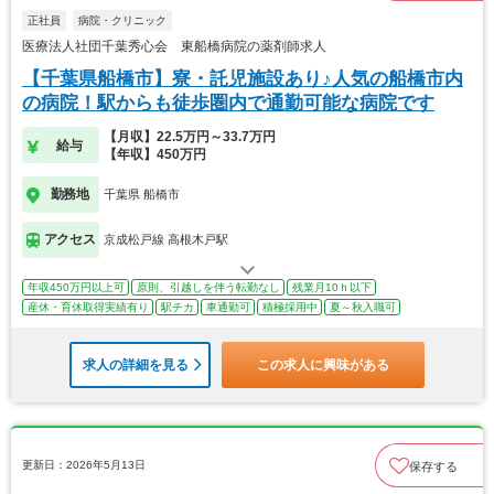
正社員
病院・クリニック
医療法人社団千葉秀心会 東船橋病院の薬剤師求人
【千葉県船橋市】寮・託児施設あり♪人気の船橋市内
の病院！駅からも徒歩圏内で通勤可能な病院です
【月収】22.5万円～33.7万円
給与
【年収】450万円
勤務地
千葉県 船橋市
アクセス
京成松戸線 高根木戸駅
年収450万円以上可
原則、引越しを伴う転勤なし
残業月10ｈ以下
産休・育休取得実績有り
駅チカ
車通勤可
積極採用中
夏～秋入職可
求人の詳細を見る
この求人に興味がある
更新日：2026年5月13日
保存する