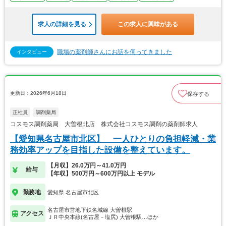
求人の詳細を見る
この求人に興味がある
職場の薬剤師さんにお話を伺ってきました
インタビュー
更新日：2026年6月18日
保存する
正社員
調剤薬局
コスモス調剤薬局 大曽根北店 株式会社コスモス調剤の薬剤師求人
【愛知県名古屋市北区】 一人ひとりの負担軽減・業
務効率アップを目指した設備を整えています。
【月収】26.0万円～41.0万円
給与
【年収】500万円～600万円以上 モデル
勤務地
愛知県 名古屋市北区
名古屋市営地下鉄名城線 大曽根駅
アクセス
ＪＲ中央本線(名古屋－塩尻) 大曽根駅…ほか