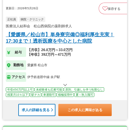
更新日：2026年5月26日
保存する
正社員
病院・クリニック
医療法人結和会 松山西病院の薬剤師求人
【愛媛県／松山市】単身寮完備◎福利厚生充実！
17:30まで！透析医療を中心とした病院
【月収】26.0万円～33.0万円
給与
【年収】392万円～471万円
勤務地
愛媛県 松山市
アクセス
伊予鉄道郡中線 余戸駅
年収450万円以上可
未経験者も応募可能
原則、引越しを伴う転勤なし
残業月10ｈ以下
駅チカ
車通勤可
積極採用中
夏～秋入職可
求人の詳細を見る
この求人に興味がある