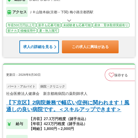
アクセス
ＪＲ山陰本線(京都－下関) 梅小路京都西駅
年収500万円以上可
新卒も応募可能
未経験者も応募可能
産休・育休取得実績有り
駅チカ
積極採用中
夏～秋入職可
求人の詳細を見る
この求人に興味がある
更新日：2026年6月30日
保存する
パート・アルバイト
病院・クリニック
社会医療法人健康会 新京都南病院の薬剤師求人
【下京区】2病院兼務で幅広い症例に関われます！風
通しの良い病院です。＜スキルアップできます＞
【月収】27.3万円程度（諸手当込）
給与
【年収】423万円程度（諸手当込）
【時給】1,800円～2,000円