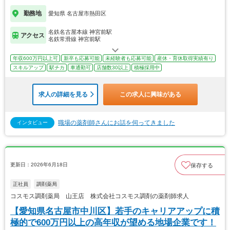
勤務地
愛知県 名古屋市熱田区
名鉄名古屋本線 神宮前駅
アクセス
名鉄常滑線 神宮前駅
年収600万円以上可
新卒も応募可能
未経験者も応募可能
産休・育休取得実績有り
スキルアップ
駅チカ
車通勤可
店舗数30以上
積極採用中
求人の詳細を見る
この求人に興味がある
職場の薬剤師さんにお話を伺ってきました
インタビュー
更新日：2026年6月18日
保存する
正社員
調剤薬局
コスモス調剤薬局 山王店 株式会社コスモス調剤の薬剤師求人
【愛知県名古屋市中川区】若手のキャリアアップに積
極的で600万円以上の高年収が望める地場企業です！