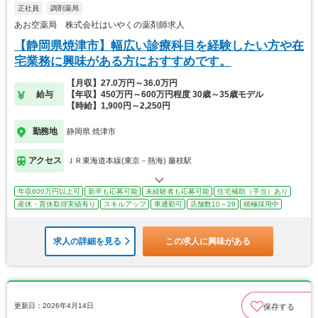
正社員
調剤薬局
あお空薬局 株式会社はいやくの薬剤師求人
【静岡県焼津市】幅広い診療科目を経験したい方や在
宅業務に興味がある方におすすめです。
【月収】27.0万円～36.0万円
給与
【年収】450万円～600万円程度 30歳～35歳モデル
【時給】1,900円～2,250円
勤務地
静岡県 焼津市
アクセス
ＪＲ東海道本線(東京－熱海) 藤枝駅
年収600万円以上可
新卒も応募可能
未経験者も応募可能
住宅補助（手当）あり
産休・育休取得実績有り
スキルアップ
車通勤可
店舗数10～29
積極採用中
求人の詳細を見る
この求人に興味がある
更新日：2026年4月14日
保存する