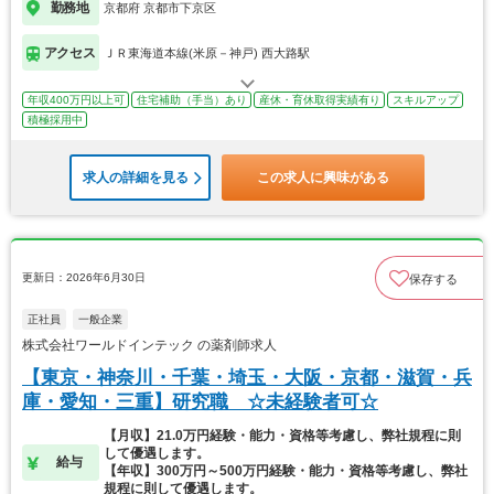
勤務地
京都府 京都市下京区
アクセス
ＪＲ東海道本線(米原－神戸) 西大路駅
年収400万円以上可
住宅補助（手当）あり
産休・育休取得実績有り
スキルアップ
積極採用中
求人の詳細を見る
この求人に興味がある
更新日：2026年6月30日
保存する
正社員
一般企業
株式会社ワールドインテック の薬剤師求人
【東京・神奈川・千葉・埼玉・大阪・京都・滋賀・兵
庫・愛知・三重】研究職 ☆未経験者可☆
【月収】21.0万円経験・能力・資格等考慮し、弊社規程に則
して優遇します。
給与
【年収】300万円～500万円経験・能力・資格等考慮し、弊社
規程に則して優遇します。