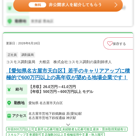
更新日：2026年6月18日
保存する
正社員
調剤薬局
コスモス調剤薬局 大根店 株式会社コスモス調剤の薬剤師求人
【愛知県名古屋市天白区】若手のキャリアアップに積
極的で600万円以上の高年収が望める地場企業です！
【月収】26.0万円～41.0万円
給与
【年収】500万円～600万円以上 モデル
勤務地
愛知県 名古屋市天白区
名古屋市営地下鉄鶴舞線 原(愛知)駅
アクセス
名古屋市営地下鉄桜通線 神沢駅
年収600万円以上可
新卒も応募可能
未経験者も応募可能
産休・育休取得実績有り
スキルアップ
車通勤可
店舗数30以上
積極採用中
夏～秋入職可