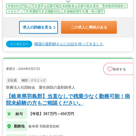
年収600万円以上可
新卒も応募可能
未経験者も応募可能
産休・育休取得実績有り
スキルアップ
車通勤可
店舗数30以上
積極採用中
夏～秋入職可
求人の詳細を見る
この求人に興味がある
職場の薬剤師さんにお話を伺ってきました
インタビュー
更新日：2026年5月27日
保存する
正社員
病院・クリニック
医療法人社団睦会 愛生病院の薬剤師求人
【岐阜県羽島郡】当直なしで残業少なく勤務可能！病
院未経験の方もご相談ください。
給与
【年収】397万円～450万円
勤務地
岐阜県 羽島郡笠松町