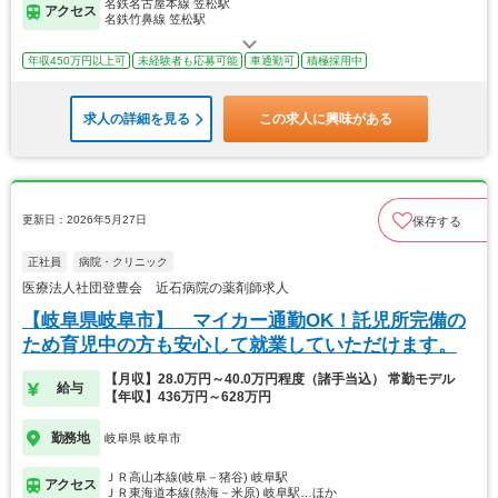
名鉄名古屋本線 笠松駅
アクセス
名鉄竹鼻線 笠松駅
年収450万円以上可
未経験者も応募可能
車通勤可
積極採用中
求人の詳細を見る
この求人に興味がある
更新日：2026年5月27日
保存する
正社員
病院・クリニック
医療法人社団登豊会 近石病院の薬剤師求人
【岐阜県岐阜市】 マイカー通勤OK！託児所完備の
ため育児中の方も安心して就業していただけます。
【月収】28.0万円～40.0万円程度（諸手当込） 常勤モデル
給与
【年収】436万円～628万円
勤務地
岐阜県 岐阜市
ＪＲ高山本線(岐阜－猪谷) 岐阜駅
アクセス
ＪＲ東海道本線(熱海－米原) 岐阜駅…ほか