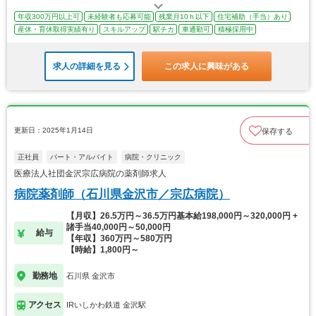
年収300万円以上可
未経験者も応募可能
残業月10ｈ以下
住宅補助（手当）あり
産休・育休取得実績有り
スキルアップ
駅チカ
車通勤可
積極採用中
求人の詳細を見る
この求人に興味がある
更新日：2025年1月14日
保存する
正社員
パート・アルバイト
病院・クリニック
医療法人社団金沢宗広病院の薬剤師求人
病院薬剤師（石川県金沢市／宗広病院）
【月収】26.5万円～36.5万円基本給198,000円～320,000円 +
諸手当40,000円～50,000円
給与
【年収】360万円～580万円
【時給】1,800円～
勤務地
石川県 金沢市
アクセス
IRいしかわ鉄道 金沢駅