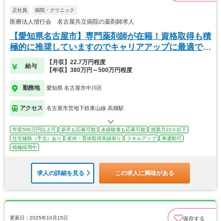
正社員
病院・クリニック
医療法人偕行会 名古屋共立病院の薬剤師求人
【愛知県名古屋市】専門薬剤師が在籍！資格取得も積
極的に推奨していますのでキャリアアップに最適で
す。
【月収】22.7万円程度
給与
【年収】380万円～500万円程度
勤務地
愛知県 名古屋市中川区
アクセス
名古屋市営地下鉄東山線 高畑駅
年収500万円以上可
新卒も応募可能
未経験者も応募可能
残業月10ｈ以下
住宅補助（手当）あり
産休・育休取得実績有り
スキルアップ
車通勤可
積極採用中
求人の詳細を見る
この求人に興味がある
更新日：2025年10月15日
保存する