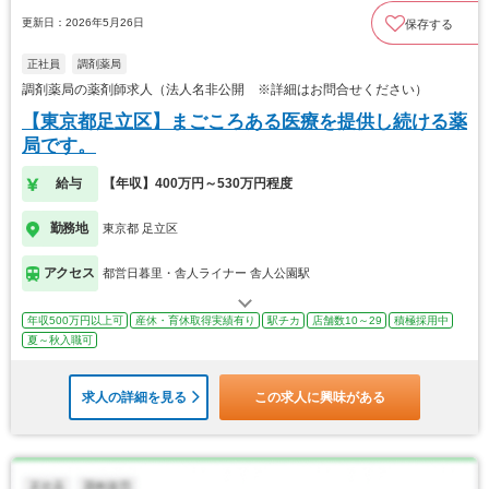
更新日：2026年5月26日
保存する
正社員
調剤薬局
調剤薬局の薬剤師求人（法人名非公開 ※詳細はお問合せください）
【東京都足立区】まごころある医療を提供し続ける薬
局です。
給与
【年収】400万円～530万円程度
勤務地
東京都 足立区
アクセス
都営日暮里・舎人ライナー 舎人公園駅
年収500万円以上可
産休・育休取得実績有り
駅チカ
店舗数10～29
積極採用中
夏～秋入職可
求人の詳細を見る
この求人に興味がある