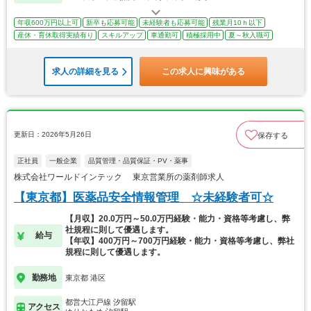
年収600万円以上可
新卒も応募可能
未経験者も応募可能
残業月10ｈ以下
産休・育休取得実績有り
スキルアップ
車通勤可
積極採用中
夏～秋入職可
求人の詳細を見る
この求人に興味がある
更新日：2026年5月26日
保存する
正社員
一般企業
品質管理・品質保証・PV・薬事
株式会社ワールドインテック 東京営業所の薬剤師求人
【東京都】医薬品安全情報管理 ☆未経験者可☆
【月収】20.0万円～50.0万円経験・能力・資格等考慮し、弊
社規程に則して優遇します。
給与
【年収】400万円～700万円経験・能力・資格等考慮し、弊社
規程に則して優遇します。
勤務地
東京都 港区
都営大江戸線 汐留駅
アクセス