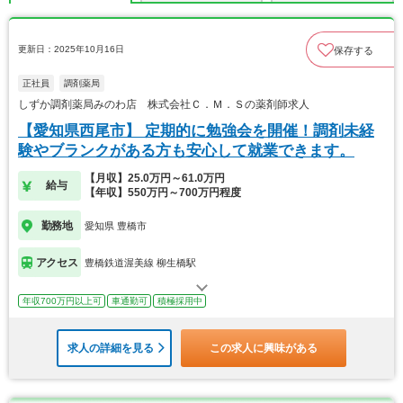
更新日：2025年10月16日
保存する
正社員
調剤薬局
しずか調剤薬局みのわ店 株式会社Ｃ．Ｍ．Ｓの薬剤師求人
【愛知県西尾市】 定期的に勉強会を開催！調剤未経
験やブランクがある方も安心して就業できます。
【月収】25.0万円～61.0万円
給与
【年収】550万円～700万円程度
勤務地
愛知県 豊橋市
アクセス
豊橋鉄道渥美線 柳生橋駅
年収700万円以上可
車通勤可
積極採用中
求人の詳細を見る
この求人に興味がある