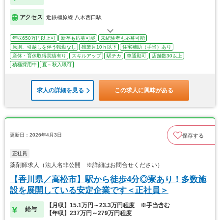
アクセス
近鉄橿原線 八木西口駅
年収650万円以上可
新卒も応募可能
未経験者も応募可能
原則、引越しを伴う転勤なし
残業月10ｈ以下
住宅補助（手当）あり
産休・育休取得実績有り
スキルアップ
駅チカ
車通勤可
店舗数30以上
積極採用中
夏～秋入職可
求人の詳細を見る
この求人に興味がある
更新日：2026年4月3日
保存する
正社員
薬剤師求人（法人名非公開 ※詳細はお問合せください）
【香川県／高松市】駅から徒歩4分◎寮あり！多数施
設を展開している安定企業です＜正社員＞
【月収】15.1万円～23.3万円程度 ※手当含む
給与
【年収】237万円～279万円程度