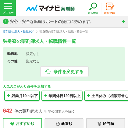
!
安心・安全な転職サポートの提供に努めます。
薬剤師の求人・転職TOP
独身寮の薬剤師求人・転職・募集一覧
独身寮の薬剤師求人・転職情報一覧
勤務地
指定なし
その他
指定なし
条件を変更する
人気のこだわり条件を追加する
残業月10ｈ以下
年間休日120日以上
土日休み（相談可含
642
件の薬剤師求人
※ 非公開求人を除く
おすすめ順
新着順
給与順