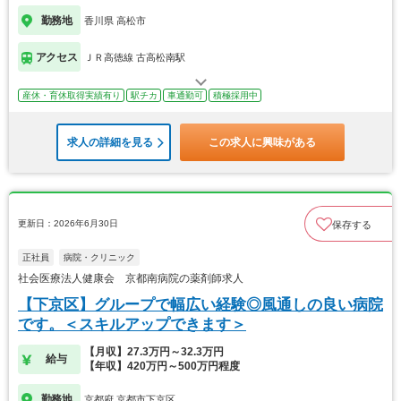
勤務地
香川県 高松市
アクセス
ＪＲ高徳線 古高松南駅
産休・育休取得実績有り
駅チカ
車通勤可
積極採用中
求人の詳細を見る
この求人に興味がある
更新日：2026年6月30日
保存する
正社員
病院・クリニック
社会医療法人健康会 京都南病院の薬剤師求人
【下京区】グループで幅広い経験◎風通しの良い病院
です。＜スキルアップできます＞
【月収】27.3万円～32.3万円
給与
【年収】420万円～500万円程度
勤務地
京都府 京都市下京区