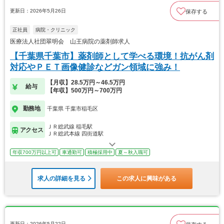
更新日：2026年5月26日
保存する
正社員
病院・クリニック
医療法人社団翠明会 山王病院の薬剤師求人
【千葉県千葉市】薬剤師として学べる環境！抗がん剤
対応やＰＥＴ画像健診などガン領域に強み！
【月収】28.5万円～46.5万円
給与
【年収】500万円～700万円
勤務地
千葉県 千葉市稲毛区
ＪＲ総武線 稲毛駅
アクセス
ＪＲ総武本線 四街道駅
年収700万円以上可
車通勤可
積極採用中
夏～秋入職可
求人の詳細を見る
この求人に興味がある
更新日：2026年5月22日