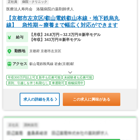
正社員
病院・クリニック
医療法人寿尚会 洛陽病院の薬剤師求人
【京都市左京区/叡山電鉄叡山本線・地下鉄烏丸
線】 急性期～療養まで幅広く対応ができます
【月収】24.8万円～32.3万円※新卒モデル
給与
【年収】343万円※新卒モデル
勤務地
京都府 京都市左京区
アクセス
叡山電鉄鞍馬線 岩倉(京都)駅
年収300万円以上可
新卒も応募可能
未経験者も応募可能
原則、引越しを伴う転勤なし
車通勤可
積極採用中
求人の詳細を見る
この求人に興味がある