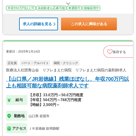
年収550万円以上可
未経験者も応募可能
車通勤可
積極採用中
求人の詳細を見る
この求人に興味がある
更新日：2025年1月14日
保存する
正社員
パート・アルバイト
病院・クリニック
医療法人社団青山会 リフレまえだ病院 リフレまえだ病院の薬剤師求人
【山口県／JR岩徳線】残業ほぼなし、年収700万円以
上も相談可能な病院薬剤師求人です
【月収】33.0万円～50.0万円程度
給与
【年収】504万円～768万円程度
【時給】2,500円～
勤務地
山口県 岩国市
アクセス
ＪＲ岩徳線 欽明路駅