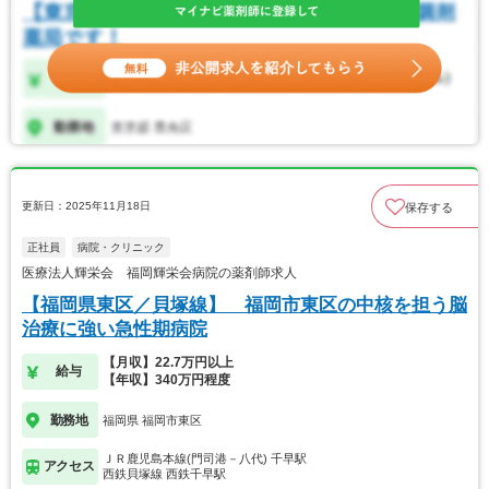
更新日：2025年11月18日
保存する
正社員
病院・クリニック
医療法人輝栄会 福岡輝栄会病院の薬剤師求人
【福岡県東区／貝塚線】 福岡市東区の中核を担う脳
治療に強い急性期病院
【月収】22.7万円以上
給与
【年収】340万円程度
勤務地
福岡県 福岡市東区
ＪＲ鹿児島本線(門司港－八代) 千早駅
アクセス
西鉄貝塚線 西鉄千早駅