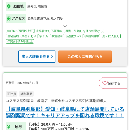
勤務地
愛知県 清須市
アクセス
名鉄名古屋本線 丸ノ内駅
年収600万円以上可
未経験者も応募可能
原則、引越しを伴う転勤なし
住宅補助（手当）あり
駅チカ
車通勤可
店舗数1～9
積極採用中
夏～秋入職可
年間休日120日以上
求人の詳細を見る
この求人に興味がある
更新日：2026年6月18日
保存する
正社員
調剤薬局
コスモス調剤薬局 岐南店 株式会社コスモス調剤の薬剤師求人
【岐阜県羽島郡】愛知・岐阜県にて店舗展開している
調剤薬局です！キャリアアップを図れる環境です！！
【月収】26.0万円～41.0万円
給与
【年収】500万円～600万円以上 モデル