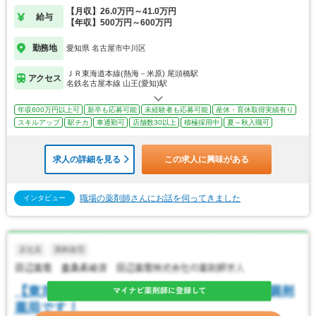
【月収】26.0万円～41.0万円
給与
【年収】500万円～600万円
勤務地
愛知県 名古屋市中川区
ＪＲ東海道本線(熱海－米原) 尾頭橋駅
アクセス
名鉄名古屋本線 山王(愛知)駅
年収600万円以上可
新卒も応募可能
未経験者も応募可能
産休・育休取得実績有り
スキルアップ
駅チカ
車通勤可
店舗数30以上
積極採用中
夏～秋入職可
求人の詳細を見る
この求人に興味がある
職場の薬剤師さんにお話を伺ってきました
インタビュー