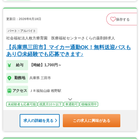
更新日：2026年6月18日
保存する
パート・アルバイト
社会福祉法人枚方療育園 医療福祉センターさくらの薬剤師求人
【兵庫県三田市】マイカー通勤OK！無料送迎バスも
あり◎未経験でも応募できます♪
給与
【時給】1,700円～
勤務地
兵庫県 三田市
アクセス
ＪＲ福知山線 相野駅
未経験者も応募可能
残業月10ｈ以下
車通勤可
積極採用中
求人の詳細を見る
この求人に興味がある