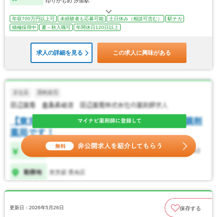
ゆりかもめ 汐留駅
年収700万円以上可
未経験者も応募可能
土日休み（相談可含む）
駅チカ
積極採用中
夏～秋入職可
年間休日120日以上
求人の詳細を見る
この求人に興味がある
更新日：2026年5月26日
保存する