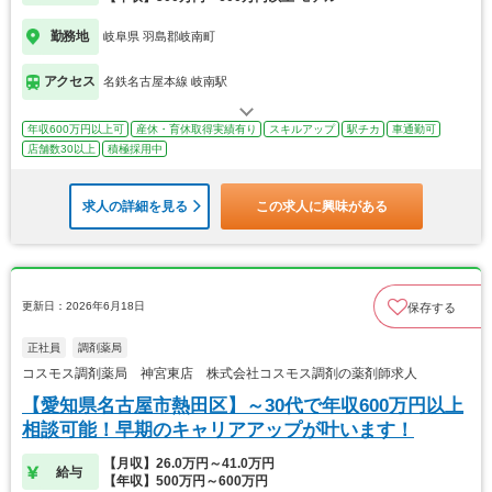
勤務地
岐阜県 羽島郡岐南町
アクセス
名鉄名古屋本線 岐南駅
年収600万円以上可
産休・育休取得実績有り
スキルアップ
駅チカ
車通勤可
店舗数30以上
積極採用中
求人の詳細を見る
この求人に興味がある
更新日：2026年6月18日
保存する
正社員
調剤薬局
コスモス調剤薬局 神宮東店 株式会社コスモス調剤の薬剤師求人
【愛知県名古屋市熱田区】～30代で年収600万円以上
相談可能！早期のキャリアアップが叶います！
【月収】26.0万円～41.0万円
給与
【年収】500万円～600万円