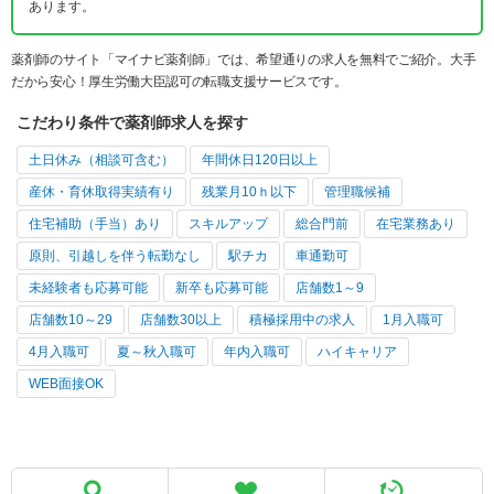
あります。
薬剤師のサイト「マイナビ薬剤師」では、希望通りの求人を無料でご紹介。大手
だから安心！厚生労働大臣認可の転職支援サービスです。
こだわり条件で薬剤師求人を探す
土日休み（相談可含む）
年間休日120日以上
産休・育休取得実績有り
残業月10ｈ以下
管理職候補
住宅補助（手当）あり
スキルアップ
総合門前
在宅業務あり
原則、引越しを伴う転勤なし
駅チカ
車通勤可
未経験者も応募可能
新卒も応募可能
店舗数1～9
店舗数10～29
店舗数30以上
積極採用中の求人
1月入職可
4月入職可
夏～秋入職可
年内入職可
ハイキャリア
WEB面接OK