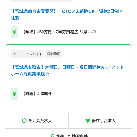
【宮城県仙台市青葉区】 OTC／未経験OK／週休2日制／
社割
【年収】460万円～700万円程度 24歳～40歳
モデル
パート・アルバイト
調剤薬局
【宮城県名取市】木曜日、日曜日・祝日固定休み♪／アット
ホームな就業環境☆
【時給】2,300円～
正社員
調剤薬局
最近見た求人
保存した求人
【北海道旭川市】高給与！580万円～／メディカルビレッジ
内の調剤薬局です＜薬剤師＞
保存した検索条件