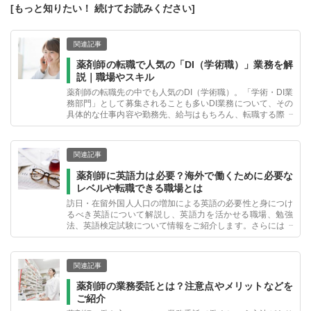
[もっと知りたい！ 続けてお読みください]
関連記事
薬剤師の転職で人気の「DI（学術職）」業務を解
説｜職場やスキル
薬剤師の転職先の中でも人気のDI（学術職）。「学術・DI業
務部門」として募集されることも多いDI業務について、その
具体的な仕事内容や勤務先、給与はもちろん、転職する際に
求められる適性などについて詳しくお伝えします。
関連記事
薬剤師に英語力は必要？海外で働くために必要な
レベルや転職できる職場とは
訪日・在留外国人人口の増加による英語の必要性と身につけ
るべき英語について解説し、英語力を活かせる職場、勉強
法、英語検定試験について情報をご紹介します。さらには、
諸外国の薬剤師と日本の薬剤師の違いについても解説。
関連記事
薬剤師の業務委託とは？注意点やメリットなどを
ご紹介