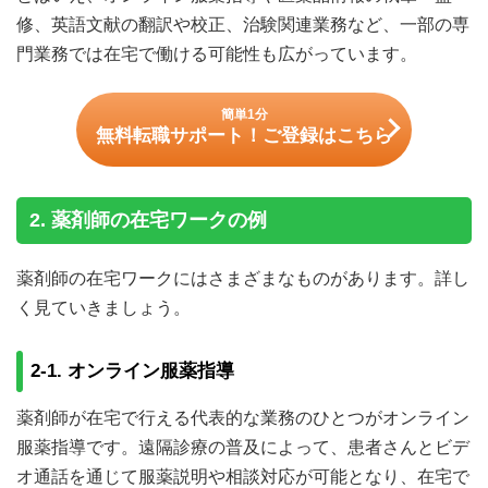
5. 薬剤師が副業で行う在宅ワークとは？
修、英語文献の翻訳や校正、治験関連業務など、一部の専
5-1. 薬剤師が在宅ワークで副業をする場合の収入・年
門業務では在宅で働ける可能性も広がっています。
収
6. 薬剤師が在宅ワーク可能な求人・案件の募集を探す方法
簡単1分
6-1. クラウドソーシングに登録する
無料転職サポート！ご登録はこちら
6-2. 求人サイトをチェックする
6-3. 転職エージェントを利用する
7. 薬剤師の在宅ワークは可能性が広がる働き方
2. 薬剤師の在宅ワークの例
薬剤師の在宅ワークにはさまざまなものがあります。詳し
く見ていきましょう。
2-1. オンライン服薬指導
薬剤師が在宅で行える代表的な業務のひとつがオンライン
服薬指導です。遠隔診療の普及によって、患者さんとビデ
オ通話を通じて服薬説明や相談対応が可能となり、在宅で