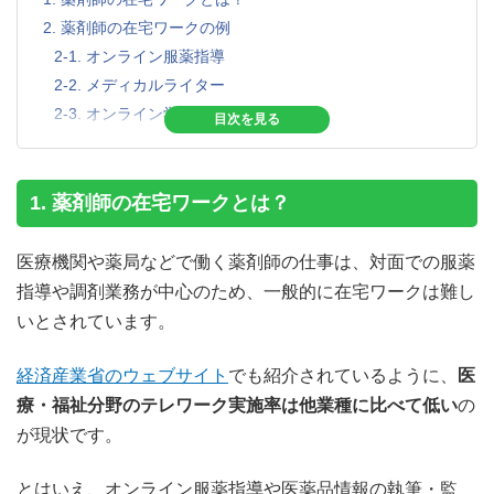
2. 薬剤師の在宅ワークの例
2-1. オンライン服薬指導
2-2. メディカルライター
2-3. オンライン学習講師
2-4. 医療分野の翻訳・校正
2-5. 医療分野のデータ入力・書類作成
2-6. コールセンターの問い合わせ対応
1. 薬剤師の在宅ワークとは？
3. 在宅ワークのメリット
3-1. 家事や育児との両立がしやすい
医療機関や薬局などで働く薬剤師の仕事は、対面での服薬
3-2. 通勤の負担がなくなる
指導や調剤業務が中心のため、一般的に在宅ワークは難し
3-3. リラックスできる環境で仕事に取り組める
いとされています。
3-4. 人間関係のストレスを感じなくて済む
4. 在宅ワークのデメリット
経済産業省のウェブサイト
でも紹介されているように、
医
4-1. プライベートと仕事の境目がなくなりやすい
療・福祉分野のテレワーク実施率は他業種に比べて低い
の
4-2. 自己管理能力が要求される
が現状です。
4-3. 仕事で必要なコミュニケーションが取りづらくな
る場合がある
とはいえ、オンライン服薬指導や医薬品情報の執筆・監