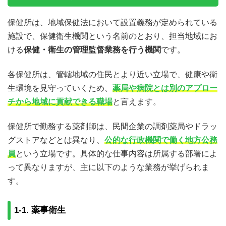
メリット1. 休日・有給休暇・勤務時間
メリット2. 福利厚生や各種手当が充実している
保健所は、地域保健法において設置義務が定められている
メリット3. 地域貢献に対するやりがい
施設で、保健衛生機関という名前のとおり、担当地域にお
4.転職の際に求められる条件
ける
保健・衛生の管理監督業務を行う機関
です。
4-1. 地方公務員試験
4-2. 各自治体による試験
各保健所は、管轄地域の住民とより近い立場で、健康や衛
5.保健所の薬剤師をめざす際の注意点
生環境を見守っていくため、
薬局や病院とは別のアプロー
5-1. 受験資格と年齢制限を確認する
チから地域に貢献できる職場
と言えます。
保健所で勤務する薬剤師は、民間企業の調剤薬局やドラッ
グストアなどとは異なり、
公的な行政機関で働く地方公務
員
という立場です。具体的な仕事内容は所属する部署によ
って異なりますが、主に以下のような業務が挙げられま
す。
1-1. 薬事衛生