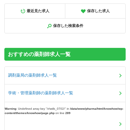
正社員
調剤薬局
最近見た求人
保存した求人
【北海道旭川市】高給与！580万円～／メディカルビレッジ
内の調剤薬局です＜薬剤師＞
保存した検索条件
【年収】580万円～900万円程度 ※年俸制
おすすめの薬剤師求人一覧
調剤薬局の薬剤師求人一覧
学術・管理薬剤師の薬剤師求人一覧
Warning
: Undefined array key "/r/wdb_0702/" in
/data/www/pharma/html/knowhow/wp-
content/themes/knowhow/page.php
on line
289