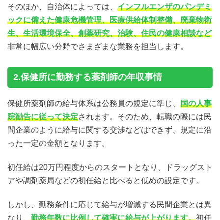
そのほか、自治体によっては、
インフルエンザのパンデミ
ックに備えた健康危機管理、医療供給体制整備、廃棄物衛
生、生活環境保全、創薬研究、治験、住民の健康相談など
非常に幅広い分野でさまざまな業務を担当します。
2.保健所に勤務する薬剤師の年収事情
保健所薬剤師の給与体系は公務員の規定に準じ、
国の人事
院勧告に従って決定
されます。そのため、転職の際には民
間企業のように給与に関する交渉などはできず、規定に沿
った一定の金額となります。
初任給は20万円程度からのスタートとなり、ドラッグスト
アや調剤薬局などの初任給と比べると低めの設定です。
しかし、勤務条件に応じて給与が増減する民間企業とは異
なり、
勤務年数に比例して確実に給与が上がります。
初任