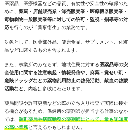
医薬品、医療機器などの品質、有効性や安全性の確保のた
めに、
薬局・店舗販売業・卸売販売業・医療機器販売業・
毒物劇物一般販売業等に対しての許可・監視・指導等の対
応
を行うのが「薬事衛生」の業務です。
対象として、医薬部外品、健康食品、サプリメント、化粧
品などに関するものも含まれます。
また、事業所のみならず、地域住民に対する
医薬品等の安
全使用に関する注意喚起・情報発信や、麻薬・覚せい剤・
危険ドラッグなどの薬物乱用防止の啓発活動、献血の啓蒙
活動など
、内容は多岐にわたります。
薬局開設や許可更新などの際の立ち入り検査で実際に接す
る機会があるため、保健所の薬剤師が担当する仕事のなか
では、
調剤薬局や病院勤務の薬剤師にとって、最も認知度
の高い業務
と言えるかもしれません。