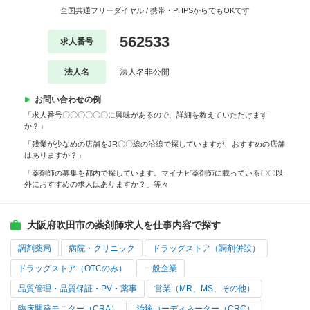
全国共通フリーダイヤル / 携帯・PHPSからでもOKです
562533
求人番号
法人名
法人名非公開
お問い合わせの例
「求人番号〇〇〇〇〇〇に興味があるので、詳細を教えていただけます
か？」
「残業が少なめの店舗をJR〇〇線の沿線で探していますが、おすすめの店舗
はありますか？」
「薬剤師の募集を都内で探しています。マイナビ薬剤師に載っている〇〇以
外におすすめの求人はありますか？」等々
大阪府吹田市の薬剤師求人を仕事内容で探す
調剤薬局
病院・クリニック
ドラッグストア（調剤併設）
ドラッグストア（OTCのみ）
一般企業
品質管理・品質保証・PV・薬事
営業（MR、MS、その他）
臨床開発モニター（CRA）
治験コーディネーター（CRC）