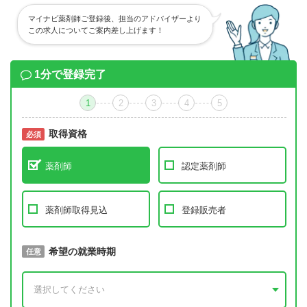
マイナビ薬剤師ご登録後、担当のアドバイザーより
この求人についてご案内差し上げます！
1分で登録完了
1
2
3
4
5
取得資格
必須
必須
薬剤師
認定薬剤師
薬剤師取得見込
登録販売者
取得予定年
希望の就業時期
必須
任意