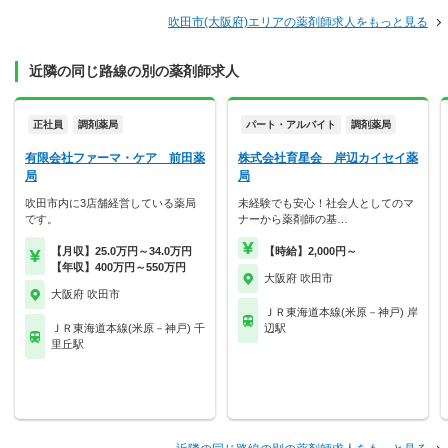
吹田市(大阪府)エリアの薬剤師求人をもっと見る
近隣の同じ路線の別の薬剤師求人
正社員
調剤薬局
パート・アルバイト
調剤薬局
有限会社ファーマ・ケア 前田薬
株式会社育星会 岸辺カイセイ薬
局
局
吹田市内に3店舗経営している薬局
未経験でも安心！社会人としてのマ
です。
ナーから薬剤師の基…
【月収】25.0万円～34.0万円
【時給】2,000円～
【年収】400万円～550万円
大阪府 吹田市
大阪府 吹田市
ＪＲ東海道本線(米原－神戸) 岸
ＪＲ東海道本線(米原－神戸) 千
辺駅
里丘駅