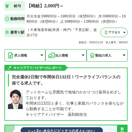
【時給】2,000円～
給与
月火水金:09時00分～19時30分（休憩60分）,木:09時00分～18
勤務時間
時00分（休憩60分）,土:09時00分～13時00分（休憩0分）
ＪＲ東海道本線(米原－神戸)「千里丘駅」 徒
最寄り駅
アクセス
歩17分
更新日：2024/11/19 求人番号：562533
求人情報
法人情報
類似の求人
キャリアアドバイザーのレポート
完全週休2日制で年間休日132日！ワークライフバランスの
保てる求人です。
アットホームな雰囲気で地域のかかりつけ薬局をめざし
ております。
年間休日132日と多く、仕事と家庭のバランスを保ちなが
ら勤務することが可能です。
キャリアアドバイザー 薬剤師担当