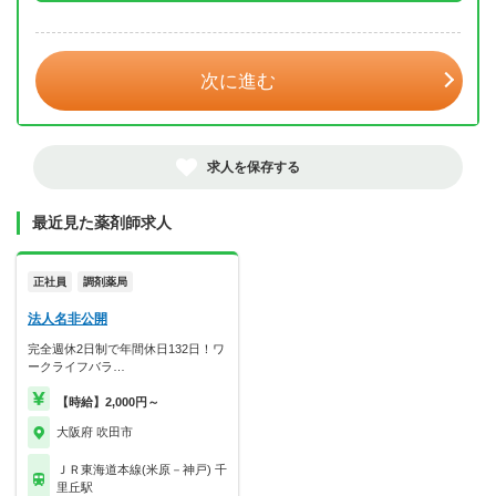
年 3月
次に進む
求人を保存する
最近見た薬剤師求人
正社員
調剤薬局
法人名非公開
完全週休2日制で年間休日132日！ワ
ークライフバラ…
【時給】2,000円～
大阪府 吹田市
ＪＲ東海道本線(米原－神戸) 千
里丘駅