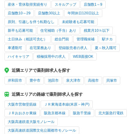
産休・育休取得実績有り
スキルアップ
店舗数1～9
店舗数10～29
店舗数30以上
年間休日120日以上
原則、引越しを伴う転勤なし
未経験者も応募可能
新卒も応募可能
住宅補助（手当）あり
残業月10ｈ以下
土日休み（相談可含む）
総合門前
管理職候補
駅チカ
車通勤可
在宅業務あり
登録販売者の求人
夏～秋入職可
ハイキャリア
積極採用中の求人
WEB面接OK
近隣エリアで薬剤師求人を探す
岸和田市
豊中市
池田市
泉大津市
高槻市
貝塚市
近隣エリアの路線で薬剤師求人を探す
大阪市営御堂筋線
ＪＲ東海道本線(米原－神戸)
ＪＲおおさか東線
阪急京都本線
阪急千里線
北大阪急行電鉄
大阪高速鉄道大阪モノレール
大阪高速鉄道国際文化公園都市モノレール