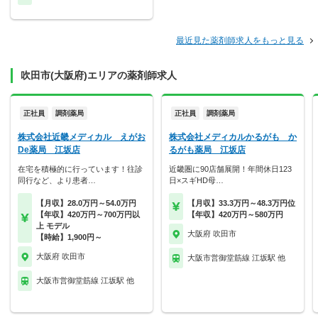
最近見た薬剤師求人をもっと見る
吹田市(大阪府)エリアの薬剤師求人
正社員
調剤薬局
正社員
調剤薬局
株式会社近畿メディカル えがお
株式会社メディカルかるがも か
De薬局 江坂店
るがも薬局 江坂店
在宅を積極的に行っています！往診
近畿圏に90店舗展開！年間休日123
同行など、より患者…
日×スギHD母…
【月収】28.0万円～54.0万円
【月収】33.3万円～48.3万円位
【年収】420万円～700万円以
【年収】420万円～580万円
上 モデル
大阪府 吹田市
【時給】1,900円～
大阪府 吹田市
大阪市営御堂筋線 江坂駅 他
大阪市営御堂筋線 江坂駅 他