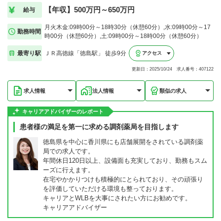
【年収】500万円～650万円
給与
月火木金:09時00分～18時30分（休憩60分）,水:09時00分～17
勤務時間
時00分（休憩60分）,土:09時00分～18時00分（休憩60分）
最寄り駅
ＪＲ高徳線「徳島駅」 徒歩9分
アクセス
更新日：2025/10/24 求人番号：407122
求人情報
法人情報
類似の求人
キャリアアドバイザーのレポート
患者様の満足を第一に求める調剤薬局を目指します
徳島県を中心に香川県にも店舗展開をされている調剤薬
局での求人です。
年間休日120日以上、設備面も充実しており、勤務もスム
ーズに行えます。
在宅やかかりつけも積極的にとられており、その頑張り
を評価していただける環境も整っております。
キャリアとWLBを大事にされたい方にお勧めです。
キャリアアドバイザー