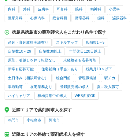
内科
外科
皮膚科
耳鼻科
眼科
精神科
小児科
整形外科
心療内科
総合科目
循環器科
歯科
泌尿器科
徳島県徳島市の薬剤師求人をこだわり条件で探す
産休・育休取得実績有り
スキルアップ
店舗数1～9
店舗数10～29
店舗数30以上
年間休日120日以上
原則、引越しを伴う転勤なし
未経験者も応募可能
新卒も応募可能
住宅補助（手当）あり
残業月10ｈ以下
土日休み（相談可含む）
総合門前
管理職候補
駅チカ
車通勤可
在宅業務あり
登録販売者の求人
夏～秋入職可
ハイキャリア
積極採用中の求人
WEB面接OK
近隣エリアで薬剤師求人を探す
鳴門市
小松島市
阿南市
近隣エリアの路線で薬剤師求人を探す