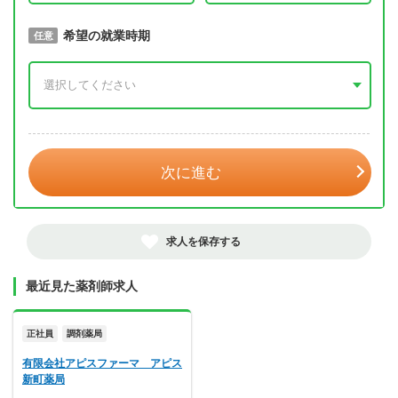
取得予定年
希望の就業時期
必須
任意
年 3月
次に進む
求人を保存する
最近見た薬剤師求人
正社員
調剤薬局
有限会社アピスファーマ アピス
新町薬局