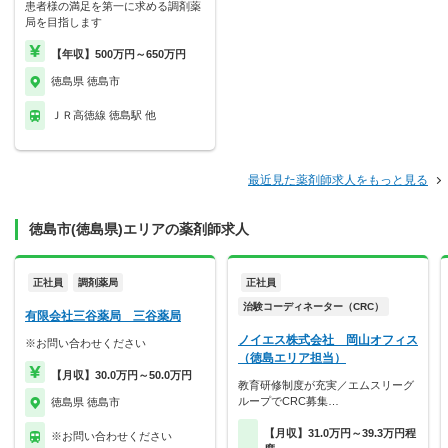
患者様の満足を第一に求める調剤薬
局を目指します
【年収】500万円～650万円
徳島県 徳島市
ＪＲ高徳線 徳島駅 他
最近見た薬剤師求人をもっと見る
徳島市(徳島県)エリアの薬剤師求人
正社員
調剤薬局
正社員
治験コーディネーター（CRC）
有限会社三谷薬局 三谷薬局
ノイエス株式会社 岡山オフィス
※お問い合わせください
（徳島エリア担当）
【月収】30.0万円～50.0万円
教育研修制度が充実／エムスリーグ
ループでCRC募集…
徳島県 徳島市
【月収】31.0万円～39.3万円程
※お問い合わせください