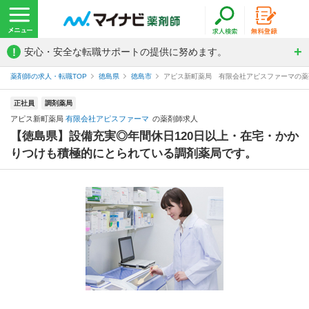
!
安心・安全な転職サポートの提供に努めます。
薬剤師の求人・転職TOP
徳島県
徳島市
アピス新町薬局 有限会社アピスファーマの薬
正社員
調剤薬局
アピス新町薬局
有限会社アピスファーマ
の薬剤師求人
【徳島県】設備充実◎年間休日120日以上・在宅・かか
りつけも積極的にとられている調剤薬局です。