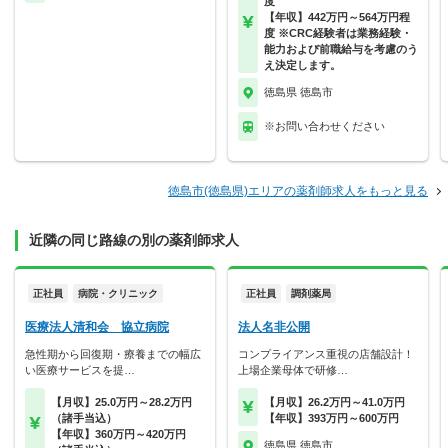
度
【年収】442万円～564万円程
度 ※CRC経験者は業務経験・
能力および前職給与を考慮のう
え決定します。
徳島県 徳島市
※お問い合わせください
徳島市(徳島県)エリアの薬剤師求人をもっと見る
近隣の同じ路線の別の薬剤師求人
正社員
病院・クリニック
正社員
調剤薬局
医療法人清和会 協立病院
法人名非公開
急性期から回復期・療養までの幅広
コンプライアンス重視の店舗設計！
い医療サービスを提…
上場企業母体で研修…
【月収】25.0万円～28.2万円
【月収】26.2万円～41.0万円
（諸手当込）
【年収】393万円～600万円
【年収】360万円～420万円
徳島県 徳島市