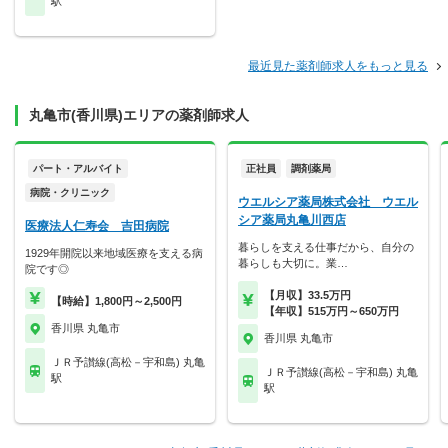
駅
最近見た薬剤師求人をもっと見る
丸亀市(香川県)エリアの薬剤師求人
パート・アルバイト
正社員
調剤薬局
病院・クリニック
ウエルシア薬局株式会社 ウエル
シア薬局丸亀川西店
医療法人仁寿会 吉田病院
暮らしを支える仕事だから、自分の
1929年開院以来地域医療を支える病
暮らしも大切に。業…
院です◎
【月収】33.5万円
【時給】1,800円～2,500円
【年収】515万円～650万円
香川県 丸亀市
香川県 丸亀市
ＪＲ予讃線(高松－宇和島) 丸亀
ＪＲ予讃線(高松－宇和島) 丸亀
駅
駅