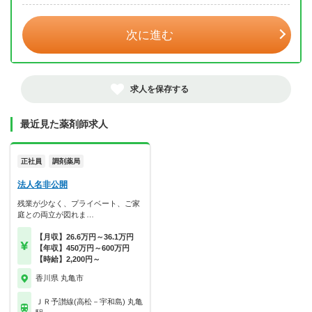
次に進む
求人を保存する
最近見た薬剤師求人
正社員
調剤薬局
法人名非公開
残業が少なく、プライベート、ご家
庭との両立が図れま…
【月収】26.6万円～36.1万円
【年収】450万円～600万円
【時給】2,200円～
香川県 丸亀市
ＪＲ予讃線(高松－宇和島) 丸亀