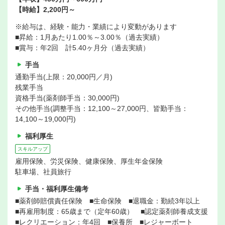
【時給】2,200円～
※給与は、経験・能力・業績により変動があります
■昇給：1月あたり1.00％～3.00％（過去実績）
■賞与：年2回 計5.40ヶ月分（過去実績）
手当
通勤手当(上限：20,000円／月)
残業手当
資格手当(薬剤師手当：30,000円)
その他手当(調整手当：12,100～27,000円、皆勤手当：
14,100～19,000円)
福利厚生
スキルアップ
雇用保険、労災保険、健康保険、厚生年金保険
駐車場、社員旅行
手当・福利厚生備考
■薬剤師賠償責任保険 ■生命保険 ■退職金：勤続3年以上
■再雇用制度：65歳まで（定年60歳） ■認定薬剤師養成支援
■レクリエーション：年4回 ■保養所 ■レジャーボート