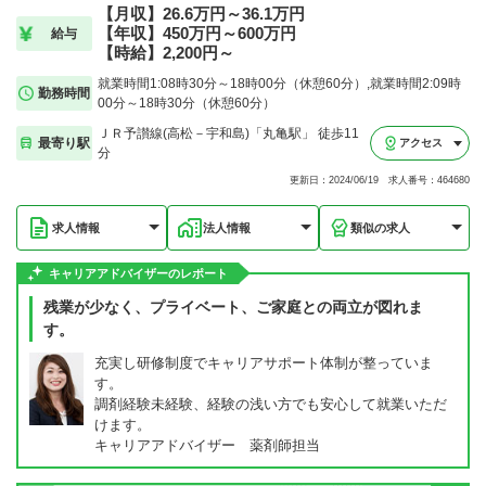
【月収】26.6万円～36.1万円
【年収】450万円～600万円
給与
【時給】2,200円～
就業時間1:08時30分～18時00分（休憩60分）,就業時間2:09時
勤務時間
00分～18時30分（休憩60分）
ＪＲ予讃線(高松－宇和島)「丸亀駅」 徒歩11
最寄り駅
アクセス
分
更新日：2024/06/19 求人番号：464680
求人情報
法人情報
類似の求人
キャリアアドバイザーのレポート
残業が少なく、プライベート、ご家庭との両立が図れま
す。
充実し研修制度でキャリアサポート体制が整っていま
す。
調剤経験未経験、経験の浅い方でも安心して就業いただ
けます。
キャリアアドバイザー 薬剤師担当