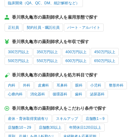
臨床開発（QA、QC、DM、統計解析など）
香川県丸亀市の薬剤師求人を雇用形態で探す
正社員
契約社員・嘱託社員
パート・アルバイト
香川県丸亀市の薬剤師求人を年収で探す
300万円以上
350万円以上
400万円以上
450万円以上
500万円以上
550万円以上
600万円以上
650万円以上
香川県丸亀市の薬剤師求人を処方科目で探す
内科
外科
皮膚科
耳鼻科
眼科
小児科
整形外科
心療内科
消化器科
循環器科
歯科
泌尿器科
香川県丸亀市の薬剤師求人をこだわり条件で探す
産休・育休取得実績有り
スキルアップ
店舗数1～9
店舗数10～29
店舗数30以上
年間休日120日以上
原則、引越しを伴う転勤なし
未経験者も応募可能