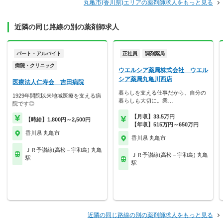
丸亀市(香川県)エリアの薬剤師求人をもっと見る
近隣の同じ路線の別の薬剤師求人
パート・アルバイト
正社員
調剤薬局
病院・クリニック
ウエルシア薬局株式会社 ウエル
シア薬局丸亀川西店
医療法人仁寿会 吉田病院
暮らしを支える仕事だから、自分の
1929年開院以来地域医療を支える病
暮らしも大切に。業…
院です◎
【月収】33.5万円
【時給】1,800円～2,500円
【年収】515万円～650万円
香川県 丸亀市
香川県 丸亀市
ＪＲ予讃線(高松－宇和島) 丸亀
ＪＲ予讃線(高松－宇和島) 丸亀
駅
駅
近隣の同じ路線の別の薬剤師求人をもっと見る