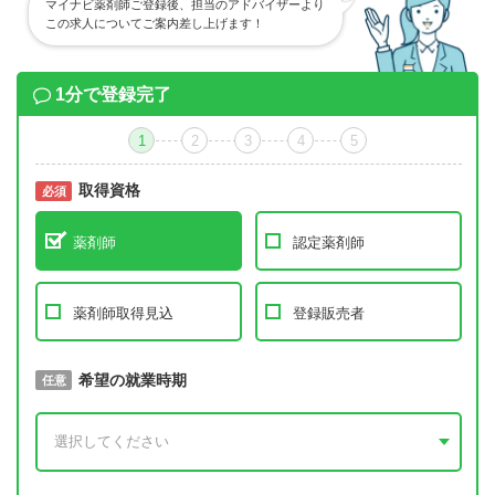
マイナビ薬剤師ご登録後、担当のアドバイザーより
この求人についてご案内差し上げます！
1分で登録完了
1
2
3
4
5
取得資格
必須
必須
薬剤師
認定薬剤師
薬剤師取得見込
登録販売者
取得予定年
希望の就業時期
必須
任意
年 3月