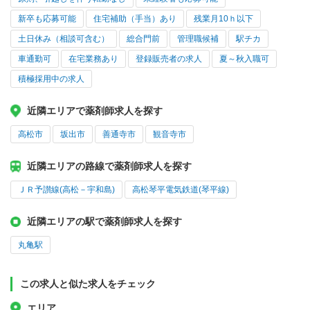
新卒も応募可能
住宅補助（手当）あり
残業月10ｈ以下
土日休み（相談可含む）
総合門前
管理職候補
駅チカ
車通勤可
在宅業務あり
登録販売者の求人
夏～秋入職可
積極採用中の求人
近隣エリアで薬剤師求人を探す
高松市
坂出市
善通寺市
観音寺市
近隣エリアの路線で薬剤師求人を探す
ＪＲ予讃線(高松－宇和島)
高松琴平電気鉄道(琴平線)
近隣エリアの駅で薬剤師求人を探す
丸亀駅
この求人と似た求人をチェック
エリア