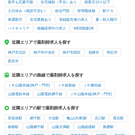
新卒も応募可能
住宅補助（手当）あり
残業月10ｈ以下
土日休み（相談可含む）
総合門前
管理職候補
駅チカ
車通勤可
在宅業務あり
登録販売者の求人
夏～秋入職可
ハイキャリア
積極採用中の求人
WEB面接OK
近隣エリアで薬剤師求人を探す
神戸市北区
神戸市中央区
神戸市西区
尼崎市
明石市
西宮市
近隣エリアの路線で薬剤師求人を探す
ＪＲ山陽本線(神戸－門司)
ＪＲ姫新線
ＪＲ播但線
山陽電鉄本線
山陽電鉄網干線
ＪＲ山陽本線(神戸－門司)
近隣エリアの駅で薬剤師求人を探す
英賀保駅
網干駅
大塩駅
亀山(兵庫)駅
京口駅
香呂駅
御着駅
山陽網干駅
山陽天満駅
山陽姫路駅
飾磨駅