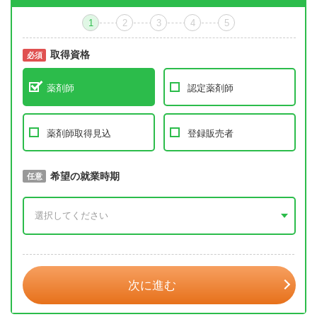
1
2
3
4
5
取得資格
必須
必須
薬剤師
認定薬剤師
薬剤師取得見込
登録販売者
取得予定年
希望の就業時期
必須
任意
年 3月
次に進む