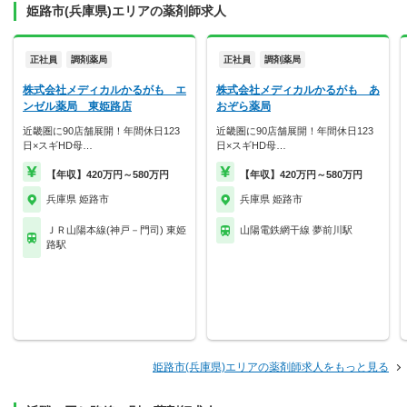
姫路市(兵庫県)エリアの薬剤師求人
正社員
調剤薬局
正社員
調剤薬局
株式会社メディカルかるがも エ
株式会社メディカルかるがも あ
ンゼル薬局 東姫路店
おぞら薬局
近畿圏に90店舗展開！年間休日123
近畿圏に90店舗展開！年間休日123
日×スギHD母…
日×スギHD母…
【年収】420万円～580万円
【年収】420万円～580万円
兵庫県 姫路市
兵庫県 姫路市
ＪＲ山陽本線(神戸－門司) 東姫
山陽電鉄網干線 夢前川駅
路駅
姫路市(兵庫県)エリアの薬剤師求人をもっと見る