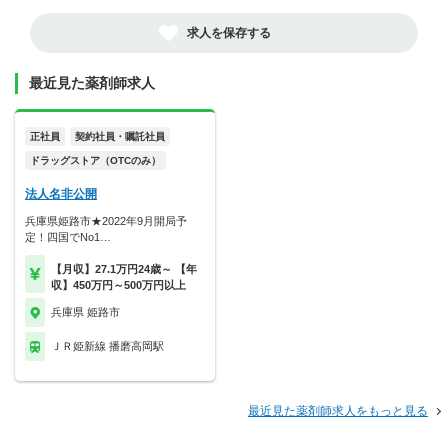
求人を保存する
最近見た薬剤師求人
正社員
契約社員・嘱託社員
ドラッグストア（OTCのみ）
法人名非公開
兵庫県姫路市★2022年9月開局予
定！四国でNo1…
【月収】27.1万円24歳～ 【年
収】450万円～500万円以上
兵庫県 姫路市
ＪＲ姫新線 播磨高岡駅
最近見た薬剤師求人をもっと見る