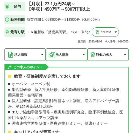
【月収】27.1万円24歳～
給与
【年収】450万円～500万円以上
勤務時間
就業時間１:09時00分～21時00分（休憩60分）
最寄り駅
ＪＲ姫新線「播磨高岡駅」 バス・車5分
アクセス
更新日：2026/01/08 求人番号：9160563
求人情報
法人情報
類似の求人
この求人のポイント
教育・研修制度が充実しております
■ オーベン・ネーベン制
■ 集合型研修 - 新入社員研修、薬剤師基礎研修、新人薬剤師研修、
薬局運営・在宅研修
■ 個人型研修 - 設定薬剤師制度ネット講座、漢方アドバイザー講
座、第1類医薬品OTC講座
■ エリア恊働学習型研修 - 疾患別症例研究会、臨床事例勉強会、医
療用医薬品スキルアップ講座
■ 医療連携学習型研修 - 医療連携セミナー、健康セミナー
キャリアパスが豊富です