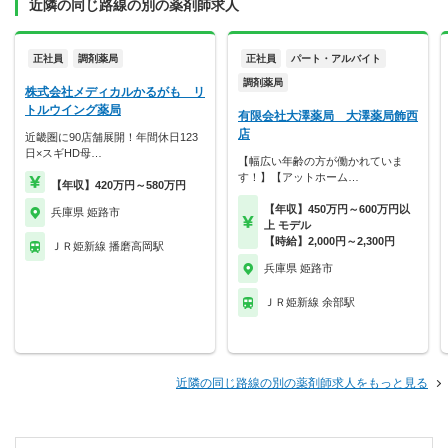
近隣の同じ路線の別の薬剤師求人
正社員
調剤薬局
正社員
パート・アルバイト
調剤薬局
株式会社メディカルかるがも リ
トルウイング薬局
有限会社大澤薬局 大澤薬局飾西
店
近畿圏に90店舗展開！年間休日123
日×スギHD母…
【幅広い年齢の方が働かれていま
す！】【アットホーム…
【年収】420万円～580万円
【年収】450万円～600万円以
兵庫県 姫路市
上 モデル
【時給】2,000円～2,300円
ＪＲ姫新線 播磨高岡駅
兵庫県 姫路市
ＪＲ姫新線 余部駅
近隣の同じ路線の別の薬剤師求人をもっと見る