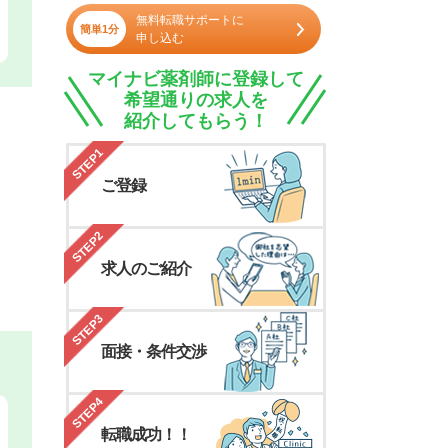
無料転職サポートに
簡単1分
申し込む
マイナビ薬剤師に登録して
希望通りの求人を
紹介してもらう！
STEP1
ご登録
STEP2
求人のご紹介
STEP3
面接・条件交渉
STEP4
転職成功！！