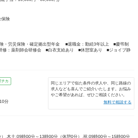
金保険
険・労災保険・確定拠出型年金 ■退職金：勤続3年以上 ■慶弔制
他研修：薬剤師会研修会 ■白衣支給あり ■休憩室あり ■ジョイブ静
駅チカ
同じエリアで似た条件の求人や、同じ路線の
求人なども喜んでご紹介いたします。お悩み
やご希望があれば、ぜひご相談ください。
10分
無料で相談する
）,木土:09時00分～13時00分（休憩0分）,祝:09時00分～15時00分