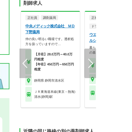
剤師求人
正社員
調剤薬局
正社員
中央メディック株式会社 ＭＤ
ドラッグストア（OTCのみ
下野薬局
ウエルシア薬局株式会社 
仲の良い明るい職場です。透析処
ルシア清水草薙店
方を扱っていますので…
暮らしを支える仕事だから、
の暮らしも大切に。業…
【月収】28.0万円～40.0万
円程度
【月収】33.5万円
【年収】450万円～650万円
【年収】515万円～65
程度
静岡県 静岡市清水区
静岡県 静岡市清水区
ＪＲ東海道本線(東京－
ＪＲ東海道本線(東京－熱海)
草薙(ＪＲ)駅
清水(静岡)駅
近隣の同じ路線の別の薬剤師求人