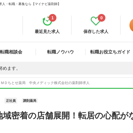
 求人・転職・募集なら【マイナビ薬剤師】
1
0
最近見た求人
保存した求人
転職相談会
転職ノウハウ
転職お役立ちガイド
努めます。
ＭＤちとせ薬局 中央メディック株式会社の薬剤師求人
正社員
調剤薬局
地域密着の店舗展開！転居の心配が