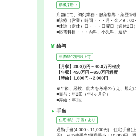
積極採用中
店舗にて、調剤業務・服薬指導・薬歴管
■診療（営業）時間・・・月～金／9：00～1
■休診（定休）日・・・日曜日（週休2日
■応需科目・・・内科、小児科、透析
給与
年収650万円以上可
【月収】28.0万円～40.0万円程度
【年収】450万円～650万円程度
【時給】1,800円～2,000円
※年齢、経験、能力を考慮のうえ、規定
■賞与：年2回（年4ヶ月分）
■昇給：年1回
手当
住宅補助（手当）あり
通勤手当(4,000～11,000円) 住宅手当(
円) その他手当(役職手当：10,000円、職能