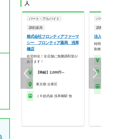
人
パート・アルバイト
パート・アルバイト
調剤薬局
調剤薬局
株式会社フロンティアファーマ
法人名非公開
シー フロンティア薬局 浅草
時間や日数相談可能です！扶
橋店
勤務可能！
在宅特化！全店舗に無菌調剤室が
【時給】2,000円～
あります！
東京都 台東区
【時給】2,000円～
東武伊勢崎線 浅草(東
東京都 台東区
営・メトロ)駅 他
ＪＲ総武線 浅草橋駅 他