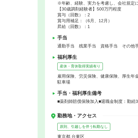
※年齢、経験、実力を考慮し、会社規定
【30歳調剤経験者】500万円程度
賞与（回数）：2
賞与用補足：（6月、12月）
昇給（回数）：1
手当
通勤手当 残業手当 資格手当 その他手
福利厚生
産休・育休取得実績有り
雇用保険、労災保険、健康保険、厚生年
駐車場
手当・福利厚生備考
■薬剤師賠償保険加入■退職金制度：勤続
勤務地・アクセス
原則、引越しを伴う転勤なし
東京都 台東区