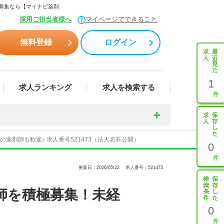
・募集なら【マイナビ薬剤
採用ご担当者様へ
マイページでできること
無料登録
ログイン
1
求人ランキング
求人を検索する
剤師も歓迎♪ 求人番号521473（法人名非公開）
0
更新日：2026/05/22
求人番号：521473
師を積極募集！未経
0