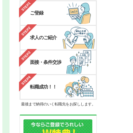
STEP1
ご登録
STEP2
求人のご紹介
STEP3
面接・条件交渉
STEP4
転職成功！！
最後まで納得のいく転職先をお探しします。