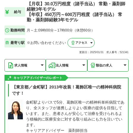
【月収】30.0万円程度（諸手当込） 常勤・薬剤師
経験3年モデル
給与
【年収】450万円～600万円程度（諸手当込） 常
勤・薬剤師経験3年モデル
勤務時間
月～土:09時00分～17時00分（休憩60分）
最寄り駅
※お問い合わせください
アクセス
更新日：2025/01/31 求人番号：521341
求人情報
法人情報
類似の求人
キャリアアドバイザーのレポート
【東京都／金町駅】2013年改装！葛飾区唯一の精神科病院
です！
金町駅よりバスで5分、葛飾区唯一の精神科単科病院であ
り、全スタッフが連携しよりよい医療の提供を目指して
います。また、患者さんが安心して治療を受けられるよ
う積極的に医療安全に対する取り組みにも力を注いでい
ます。
キャリアアドバイザー 薬剤師担当