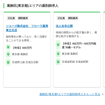
葛飾区(東京都)エリアの薬剤師求人
正社員
調剤薬局
正社員
調剤薬局
ソユーズ株式会社 フローラ薬局
法人名非公開
東立石店
地域の病院からの処方箋が多く、複
雑な処方を勉強する…
福利厚生が整っており、長く活躍す
ることができる環境…
【年収】450万円～500万円程
度 30歳～モデル
【年収】600万円
東京都 葛飾区
東京都 葛飾区
京成金町線 京成金町駅
京成押上線 京成立石駅
葛飾区(東京都)エリアの薬剤師求人をもっと見る