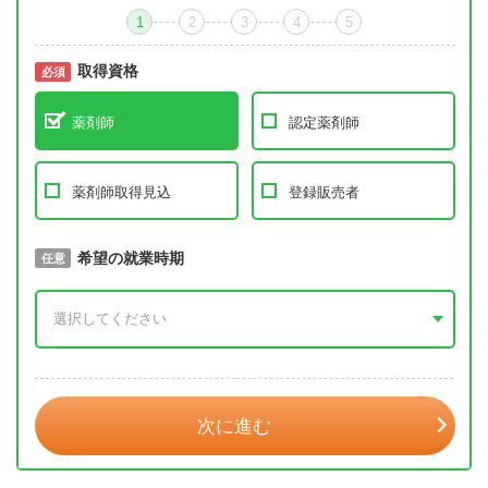
1
2
3
4
5
取得資格
必須
必須
薬剤師
認定薬剤師
薬剤師取得見込
登録販売者
取得予定年
希望の就業時期
必須
任意
年 3月
次に進む