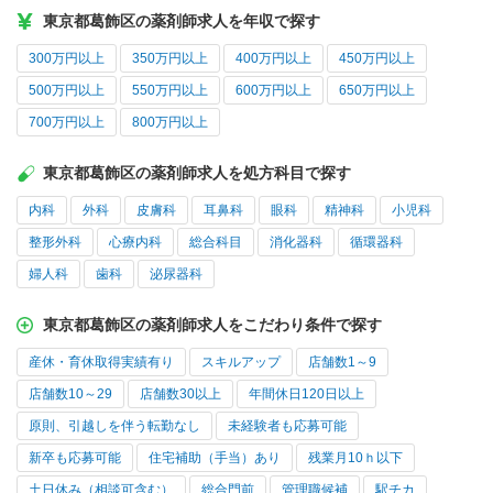
東京都葛飾区の薬剤師求人を年収で探す
300万円以上
350万円以上
400万円以上
450万円以上
500万円以上
550万円以上
600万円以上
650万円以上
700万円以上
800万円以上
東京都葛飾区の薬剤師求人を処方科目で探す
内科
外科
皮膚科
耳鼻科
眼科
精神科
小児科
整形外科
心療内科
総合科目
消化器科
循環器科
婦人科
歯科
泌尿器科
東京都葛飾区の薬剤師求人をこだわり条件で探す
産休・育休取得実績有り
スキルアップ
店舗数1～9
店舗数10～29
店舗数30以上
年間休日120日以上
原則、引越しを伴う転勤なし
未経験者も応募可能
新卒も応募可能
住宅補助（手当）あり
残業月10ｈ以下
土日休み（相談可含む）
総合門前
管理職候補
駅チカ