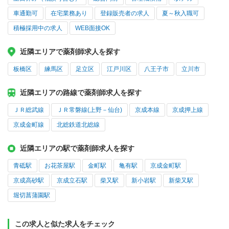
車通勤可
在宅業務あり
登録販売者の求人
夏～秋入職可
積極採用中の求人
WEB面接OK
近隣エリアで薬剤師求人を探す
板橋区
練馬区
足立区
江戸川区
八王子市
立川市
近隣エリアの路線で薬剤師求人を探す
ＪＲ総武線
ＪＲ常磐線(上野－仙台)
京成本線
京成押上線
京成金町線
北総鉄道北総線
近隣エリアの駅で薬剤師求人を探す
青砥駅
お花茶屋駅
金町駅
亀有駅
京成金町駅
京成高砂駅
京成立石駅
柴又駅
新小岩駅
新柴又駅
堀切菖蒲園駅
この求人と似た求人をチェック