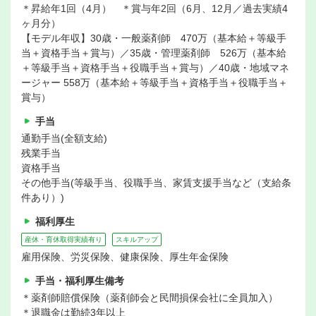
＊昇給年1回（4月） ＊賞与年2回（6月、12月／過去実績4
ヶ月分）
【モデル年収】30歳・一般薬剤師 470万（基本給＋等級手
当＋資格手当＋賞与）／35歳・管理薬剤師 526万（基本給
＋等級手当＋資格手当＋役職手当＋賞与）／40歳・地域マネ
ージャー 558万（基本給＋等級手当＋資格手当＋役職手当＋
賞与）
手当
通勤手当(全額支給)
残業手当
資格手当
その他手当(等級手当、役職手当、家賃支援手当など（支給条
件あり）)
福利厚生
産休・育休取得実績有り
スキルアップ
雇用保険、労災保険、健康保険、厚生年金保険
手当・福利厚生備考
＊薬剤師賠償保険（薬剤師会と民間損保会社に全員加入）
＊退職金は勤続3年以上