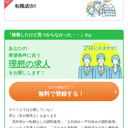
転職成功!!
「検索したけど見つからなかった・・」
方は
あなたの
希望条件に合う
理想の求人
をお探しします！
1分で登録完了！
無料で登録する！
サイト上では公開していない
求人（非公開求人）もあります
「高年収かつ転勤なしの調剤薬局」「土日休み＋平日休みの調剤薬局」
といった人気求人の場合、「マイナビ薬剤師」に登録済みの方に優先的