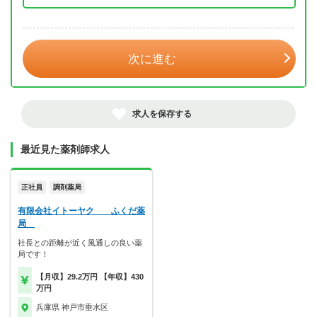
年 3月
次に進む
求人を保存する
最近見た薬剤師求人
正社員
調剤薬局
有限会社イトーヤク ふくだ薬
局
社長との距離が近く風通しの良い薬
局です！
【月収】29.2万円 【年収】430
万円
兵庫県 神戸市垂水区