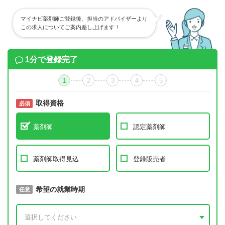
マイナビ薬剤師ご登録後、担当のアドバイザーより
この求人についてご案内差し上げます！
1分で登録完了
1
2
3
4
5
取得資格
必須
必須
薬剤師
認定薬剤師
薬剤師取得見込
登録販売者
取得予定年
希望の就業時期
必須
任意