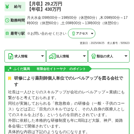
【月収】29.2万円
給与
【年収】430万円
月火水金:09時00分～19時00分（休憩60分）,木:09時00分～17
勤務時間
時00分（休憩60分）,土:09時00分～13時00分（休憩0分）
最寄り駅
※お問い合わせください
アクセス
更新日：2025/08/25 求人番号：505623
求人情報
法人情報
類似の求人
ふくだ薬局 有限会社イトーヤク のポイント
研修により薬剤師個人単位でのレベルアップを図る会社で
す
社長は一人ひとりのスキルアップが会社のレベルアップ＝業績にも
繋がると考えておられます。
同社が実施しておられる「救急救命」の研修会（一般・子供のコー
ス）などは正に「目先のスキルではなく、その人自身の医療人とし
てのスキルを上げる」というものを目的とされています。
外部に依頼した本格的な研修制度も年に8回ほど大阪、神戸、姫路
各会場にて開催されています。
具体的な内容は下記のようなものになります。