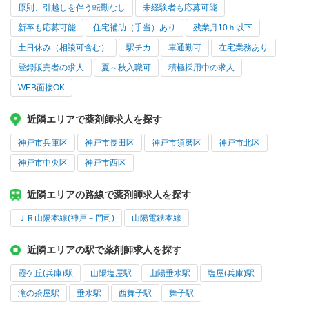
原則、引越しを伴う転勤なし
未経験者も応募可能
新卒も応募可能
住宅補助（手当）あり
残業月10ｈ以下
土日休み（相談可含む）
駅チカ
車通勤可
在宅業務あり
登録販売者の求人
夏～秋入職可
積極採用中の求人
WEB面接OK
近隣エリアで薬剤師求人を探す
神戸市兵庫区
神戸市長田区
神戸市須磨区
神戸市北区
神戸市中央区
神戸市西区
近隣エリアの路線で薬剤師求人を探す
ＪＲ山陽本線(神戸－門司)
山陽電鉄本線
近隣エリアの駅で薬剤師求人を探す
霞ケ丘(兵庫)駅
山陽塩屋駅
山陽垂水駅
塩屋(兵庫)駅
滝の茶屋駅
垂水駅
西舞子駅
舞子駅