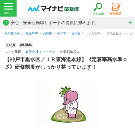
!
安心・安全な転職サポートの提供に努めます。
薬剤師の求人・転職TOP
兵庫県
神戸市
垂水区
ふくだ薬局 有限会社イトーヤク
正社員
調剤薬局
ふくだ薬局
有限会社イトーヤク
の薬剤師求人
【神戸市垂水区／ＪＲ東海道本線】《定着率高水準☆
彡》研修制度がしっかり整っています！