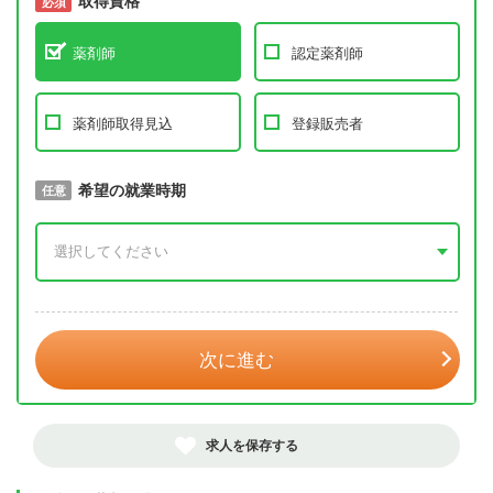
取得資格
必須
必須
薬剤師
認定薬剤師
薬剤師取得見込
登録販売者
取得予定年
希望の就業時期
必須
任意
年 3月
次に進む
求人を保存する