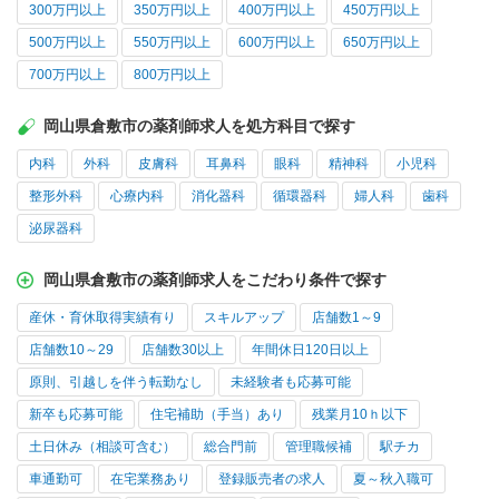
300万円以上
350万円以上
400万円以上
450万円以上
500万円以上
550万円以上
600万円以上
650万円以上
700万円以上
800万円以上
岡山県倉敷市の薬剤師求人を処方科目で探す
内科
外科
皮膚科
耳鼻科
眼科
精神科
小児科
整形外科
心療内科
消化器科
循環器科
婦人科
歯科
泌尿器科
岡山県倉敷市の薬剤師求人をこだわり条件で探す
産休・育休取得実績有り
スキルアップ
店舗数1～9
店舗数10～29
店舗数30以上
年間休日120日以上
原則、引越しを伴う転勤なし
未経験者も応募可能
新卒も応募可能
住宅補助（手当）あり
残業月10ｈ以下
土日休み（相談可含む）
総合門前
管理職候補
駅チカ
車通勤可
在宅業務あり
登録販売者の求人
夏～秋入職可