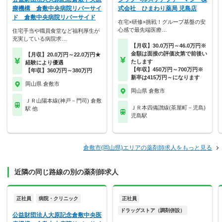
療機構 倉敷中央病院リバーサイ
式会社 ひまわり薬局 児島店
ド 倉敷中央病院リバーサイド
在宅×研修×挑戦！グループ基盤の安
心感で最先端医療…
住宅手当や職員食堂など福利厚生が
充実している病院求…
【月収】30.0万円～46.0万円※
金額は面接の評価次第で前後い
【月収】20.0万円～22.0万円★
たします
経験により優遇
【年収】450万円～700万円※
【年収】360万円～380万円
新卒は415万円～になります
岡山県 倉敷市
岡山県 倉敷市
ＪＲ山陽本線(神戸－門司) 倉敷
ＪＲ本四備讃線(茶屋町－児島)
駅 他
児島駅
倉敷市(岡山県)エリアの薬剤師求人をもっと見る
近隣の同じ路線の別の薬剤師求人
正社員
病院・クリニック
正社員
ドラッグストア（調剤併設）
公益財団法人大原記念倉敷中央医