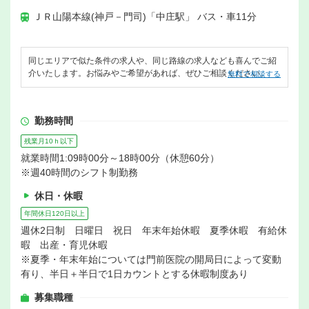
ＪＲ山陽本線(神戸－門司)「中庄駅」 バス・車11分
同じエリアで似た条件の求人や、同じ路線の求人なども喜んでご紹
介いたします。お悩みやご希望があれば、ぜひご相談ください。
無料で相談する
勤務時間
残業月10ｈ以下
就業時間1:09時00分～18時00分（休憩60分）
※週40時間のシフト制勤務
休日・休暇
年間休日120日以上
週休2日制 日曜日 祝日 年末年始休暇 夏季休暇 有給休
暇 出産・育児休暇
※夏季・年末年始については門前医院の開局日によって変動
有り、半日＋半日で1日カウントとする休暇制度あり
募集職種