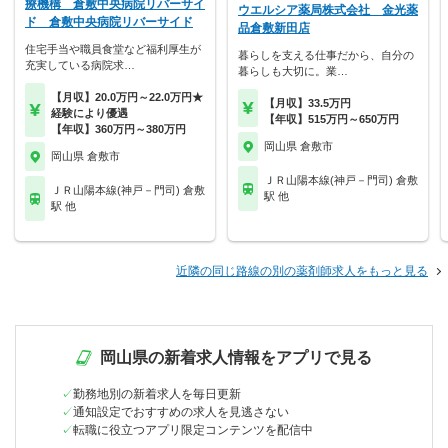
療機構 倉敷中央病院リバーサイ
ウエルシア薬局株式会社 金光薬
ド 倉敷中央病院リバーサイド
品倉敷新田店
住宅手当や職員食堂など福利厚生が
暮らしを支える仕事だから、自分の
充実している病院求…
暮らしも大切に。業…
【月収】20.0万円～22.0万円★
【月収】33.5万円
経験により優遇
【年収】515万円～650万円
【年収】360万円～380万円
岡山県 倉敷市
岡山県 倉敷市
ＪＲ山陽本線(神戸－門司) 倉敷
ＪＲ山陽本線(神戸－門司) 倉敷
駅 他
駅 他
近隣の同じ路線の別の薬剤師求人をもっと見る
岡山県の新着求人情報をアプリで見る
勤務地別の新着求人を毎日更新
通知設定でおすすめの求人を見逃さない
転職に役立つアプリ限定コンテンツを配信中