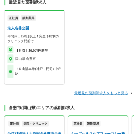
最近見た薬剤師求人
正社員
調剤薬局
法人名非公開
年間休日120日以上！完全予約制の
クリニック門前で…
【月収】30.0万円新卒
岡山県 倉敷市
ＪＲ山陽本線(神戸－門司) 中庄
駅
最近見た薬剤師求人をもっと見る
倉敷市(岡山県)エリアの薬剤師求人
正社員
病院・クリニック
正社員
調剤薬局
公益財団法人大原記念倉敷中央医
シップヘルスケアファーマシー株