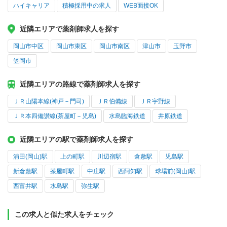
ハイキャリア
積極採用中の求人
WEB面接OK
近隣エリアで薬剤師求人を探す
岡山市中区
岡山市東区
岡山市南区
津山市
玉野市
笠岡市
近隣エリアの路線で薬剤師求人を探す
ＪＲ山陽本線(神戸－門司)
ＪＲ伯備線
ＪＲ宇野線
ＪＲ本四備讃線(茶屋町－児島)
水島臨海鉄道
井原鉄道
近隣エリアの駅で薬剤師求人を探す
浦田(岡山)駅
上の町駅
川辺宿駅
倉敷駅
児島駅
新倉敷駅
茶屋町駅
中庄駅
西阿知駅
球場前(岡山)駅
西富井駅
水島駅
弥生駅
この求人と似た求人をチェック