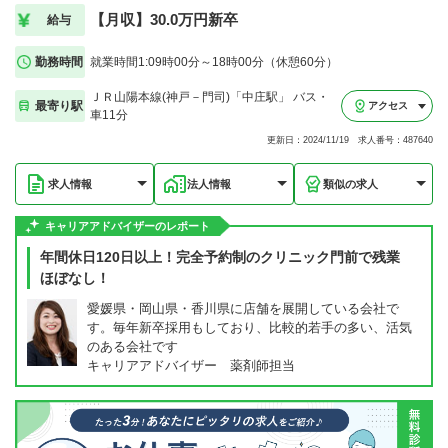
【月収】30.0万円新卒
給与
勤務時間
就業時間1:09時00分～18時00分（休憩60分）
ＪＲ山陽本線(神戸－門司)「中庄駅」 バス・
最寄り駅
アクセス
車11分
更新日：2024/11/19 求人番号：487640
求人情報
法人情報
類似の求人
キャリアアドバイザーのレポート
年間休日120日以上！完全予約制のクリニック門前で残業
ほぼなし！
愛媛県・岡山県・香川県に店舗を展開している会社で
す。毎年新卒採用もしており、比較的若手の多い、活気
のある会社です
キャリアアドバイザー 薬剤師担当