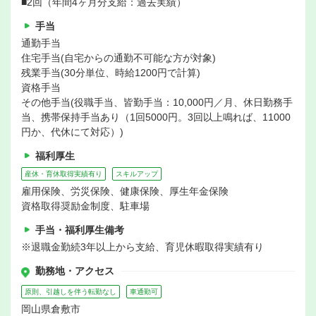
■2回（年間4ヶ月分支給：過去実績）
手当
通勤手当
住宅手当(自宅からの通勤不可能な方が対象)
残業手当(30分単位、時給1200円で計算)
資格手当
その他手当(役職手当、皆勤手当：10,000円／月、休日勤務手
当、携帯保持手当あり（1回5000円。3回以上鳴れば、11000
円か、代休にて対応）)
福利厚生
産休・育休取得実績有り
スキルアップ
雇用保険、労災保険、健康保険、厚生年金保険
資格取得奨励金制度、駐車場
手当・福利厚生備考
※退職金勤続3年以上から支給、育児休暇取得実績有り
勤務地・アクセス
原則、引越しを伴う転勤なし
車通勤可
岡山県倉敷市