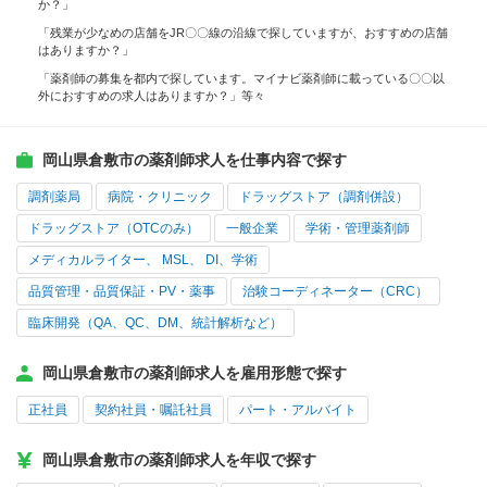
か？」
「残業が少なめの店舗をJR〇〇線の沿線で探していますが、おすすめの店舗
はありますか？」
「薬剤師の募集を都内で探しています。マイナビ薬剤師に載っている〇〇以
外におすすめの求人はありますか？」等々
岡山県倉敷市の薬剤師求人を仕事内容で探す
調剤薬局
病院・クリニック
ドラッグストア（調剤併設）
ドラッグストア（OTCのみ）
一般企業
学術・管理薬剤師
メディカルライター、 MSL、 DI、学術
品質管理・品質保証・PV・薬事
治験コーディネーター（CRC）
臨床開発（QA、QC、DM、統計解析など）
岡山県倉敷市の薬剤師求人を雇用形態で探す
正社員
契約社員・嘱託社員
パート・アルバイト
岡山県倉敷市の薬剤師求人を年収で探す